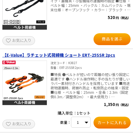
イク・農機具・小型機械の運搬時の固定 ■仕様 ・
ベルト幅：25mm ・バックル：カムバックル ・端
末仕様：オープンフック ・カラー：ブラック ・全
長 BTO-252O(BK)：2m BTO-254O(BK)：4m ・最
520
円（税込）
大使用力：0.75kN（76kg） ・破断荷重：
3kN（305kg） ※特にバイクの車への積載は難度
が高いため、必ず正しい固定方法を確認してくだ
さい。
商品を選ぶ
お気に入り
【E-Value】ラチェット式荷締機 ショート ERT-25SSR 2pcs
注文コード
K3827
型番
ERT-25SSR 2pcs
■特長 ●ベルトが短いので距離の短い張り固定に
最適です ●ハンドル操作時に手の当たりが優しい
ラバー素材付きハンドルを採用しています ■用途
荷物運搬時、荷崩れ防止・転倒防止の結束・固定
■仕様 ・ベルト幅：25mm ・全長：2.3m（固定
側0.3m／調整側2m） ・最大使用力：
1.25kN（127kg）、破断荷重：5kN（509kg） ・
1,350
円（税込）
バックルの種類：ラチェットバックル ・端末の仕
様：オープンフック ・ベルトカラー：オレンジ ・
購入単位：1セット
2本組 ・材質 本体：鉄製+ゴムグリップ ベルト：
ポリエステル ※べルトが鋭利な物に当たる場合
数量：
お気に入り
は、ベルトが切れる恐れがありますので、接触部
に当てパットを使用下さい。