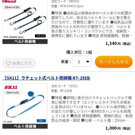
注文コード
W9352
型番
RTR-2540S 2pcs
太陽光発電工事
エアコン・換気扇・空調資材
■特長 ●従来品は荷締め中のベルト余りの処理が
面倒でしたが、余分なベルトをリールに巻き取る
太陽光発電ケーブル・コネクタ・関連資
ホテル・病院向け
だけなので、作業性に優れています ●従来品は使
材/機器
用後のベルトの片付けが面倒でしたが、ベルトを
巻き取りスッキリ・コンパクトにでき、収納性・
電源ケーブル／コネクタ／分電盤／ブレ
ーカ
携帯性に優れています ■用途 荷物運搬時、荷崩れ
防止・転倒防止の結束・固定 ■仕様 ・ベルト幅：
1,340
円（税込）
25mm ・全長：4.0m（固定側0.5m／調整側
照明・照明器具
3.5m） ・最大使用力：1.0kN（102kg）、破断荷
購入単位：1組
重：4.0kN（408kg） ・バックルの種類：ラチェ
電源タップ・延長コード
ットバックル ・端末の仕様：オープンフック ・材
数量：
お気に入り
質：ベルト（ポリエステル）
スイッチ・コンセント（配線器具）
【SK11】ラチェット式ベルト荷締機 RT-25EB
PF管/FEP管/CD管/情報線保護管
注文コード
Y2311
ボックス・ビニル電線管付属品・引き込
型番
RT-25EB
みカバー
■特長 ●荷物に巻き付けラチェットバックルで確
工具関連
実に結束できます（エンドレスタイプのため端末
に金具は付いていません） ●ハンドル操作時に手
の当たりが優しいラバー素材付きハンドルを採用
EV充電設備工事関連
しています ■用途 荷物運搬時、荷崩れ防止・転倒
防止の結束・固定 ■仕様 ・ベルト幅：25mm ・
感染症関連
全長：4.5m ・最大使用力：3kN（305kg）、破断
1,000
円（税込）
荷重：12kN（1220kg） ・バックルの種類：ラチ
ェットバックル ・端末の仕様：エンドレス ・ベル
その他