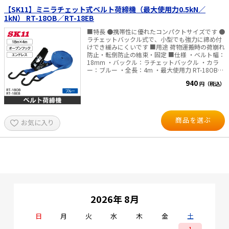
【SK11】ミニラチェット式ベルト荷締機（最大使用力0.5kN／
1kN） RT-18OB／RT-18EB
■特長 ●携帯性に優れたコンパクトサイズです ●
ラチェットバックル式で、小型でも強力に締め付
けでき緩みにくいです ■用途 荷物運搬時の荷崩れ
防止・転倒防止の結束・固定 ■仕様 ・ベルト幅：
18mm ・バックル：ラチェットバックル ・カラ
ー：ブルー ・全長：4m ・最大使用力 RT-18OB：
0.5kN（50kg） RT-18EB：1kN（100kg） ・破断
940
円（税込）
荷重 RT-18OB：2kN（203kg） RT-18EB：
4kN（407kg） ・端末仕様 RT-18OB：オープンフ
ック RT-18EB：エンドレス ※使用荷重を守ってご
使用ください。 ※用途以外での使用はしないでく
ださい。
商品を選ぶ
お気に入り
2026年 8月
日
月
火
水
木
金
土
1