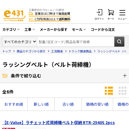
工事資材のプロショップe資材 CATV・アンテナ・防犯・光・LAN・電気・空調工事など
営業日は13時まで
当日出荷
¥0
1万円(税抜)以上で
送料無料
ログイン
カート
メニュー
カテゴリ
工事
メーカーから探す
セール
コードから注文
同軸ケーブル／テレビ用接栓／関連工具
CATV・アンテナ工事
在庫一掃セール
アンテナ・取付金具・ブースター／CATV
トップ
商品カテゴリから探す
工具関連
トラック関連商品
ラッシングベルト（ベル
光工事・FTTH工事
部材類
配線補助具（モール・結束バンド・テー
ラッシングベルト（ベルト荷締機）
エアコン・換気扇工事
プ類 他）
防犯カメラ工事
防犯工事関連
条件で絞り込む
LAN配線工事
HDMIケーブル・周辺機器／RCAケーブル
全
6
件
電話工事
電話線／コネクタ／アダプタ
おすすめ順
新しい順
古い順
価格の安い順
価格の
電気配管工事
光ファイバー・融着接続機関連
EV充電設備工事
LANケーブル・コネクタ・関連資材/機器
【E-Value】ラチェット式荷締機ベルト収納 RTR-2540S 2pcs
照明設置工事
ネットワーク機器