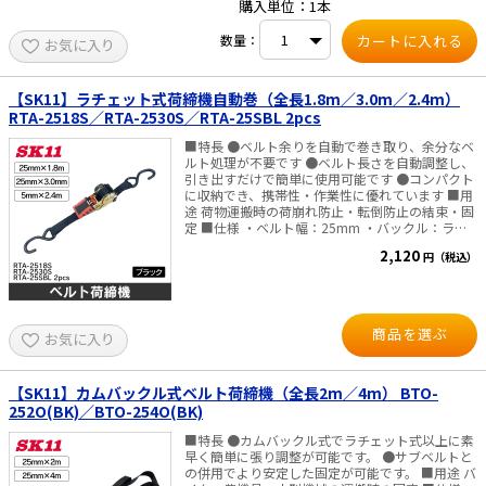
購入単位：1本
トカラー：ブルー ・材質：ベルト（ポリエステ
ル）
e431オリジナル
数量：
お気に入り
暑さ対策
【SK11】ラチェット式荷締機自動巻（全長1.8m／3.0m／2.4m）
RTA-2518S／RTA-2530S／RTA-25SBL 2pcs
販売終了品
■特長 ●ベルト余りを自動で巻き取り、余分なベ
ルト処理が不要です ●ベルト長さを自動調整し、
引き出すだけで簡単に使用可能です ●コンパクト
に収納でき、携帯性・作業性に優れています ■用
途 荷物運搬時の荷崩れ防止・転倒防止の結束・固
定 ■仕様 ・ベルト幅：25mm ・バックル：ラチ
ェット ・端末仕様：オープンフック ・カラー：ブ
2,120
円（税込）
ラック ・全長 RTA-2518S：1.8m（固定側0.2m／
調整側1.6m） RTA-2530S：3.0m（固定側0.4m／
調整側2.6m） RTA-25SBL 2pcs：2.4m（固定側
0.4m／調整側2m） ・最大使用力：
1.25kN（127kg） ・破断荷重 RTA-2518S：
商品を選ぶ
お気に入り
5.0kN（510kg） RTA-2530S：5.0kN（510kg）
RTA-25SBL 2pcs：5.0kN（509kg） ・材質 ベル
ト：ポリエステル ・セット内容：2本組（RTA-
25SBL 2pcsのみ） ※使用荷重を守ってご使用く
【SK11】カムバックル式ベルト荷締機（全長2m／4m） BTO-
ださい。 ※用途以外での使用はしないでくださ
252O(BK)／BTO-254O(BK)
い。
■特長 ●カムバックル式でラチェット式以上に素
早く簡単に張り調整が可能です。 ●サブベルトと
の併用でより安定した固定が可能です。 ■用途 バ