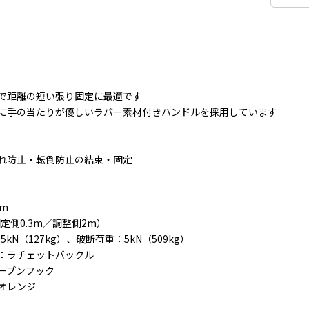
で距離の短い張り固定に最適です
に手の当たりが優しいラバー素材付きハンドルを採用しています
れ防止・転倒防止の結束・固定
m
固定側0.3m／調整側2m）
5kN（127kg）、破断荷重：5kN（509kg）
：ラチェットバックル
ープンフック
オレンジ