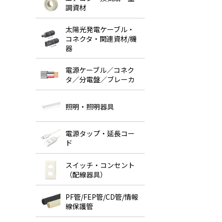
調資材
太陽光発電ケーブル・
コネクタ・関連資材/機
器
電源ケーブル／コネク
タ／分電盤／ブレーカ
照明・照明器具
電源タップ・延長コー
ド
スイッチ・コンセント
（配線器具）
PF管/FEP管/CD管/情報
線保護管