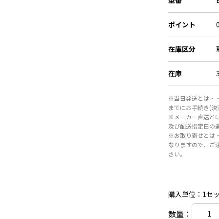
型番
ポイント
在庫区分
在庫
※当日発送とは・・
までにお手続き(
※メーカー直送と
及び配送指定日の
※お取り寄せとは
なりますので、ご
さい。
購入単位：1セ
数量：