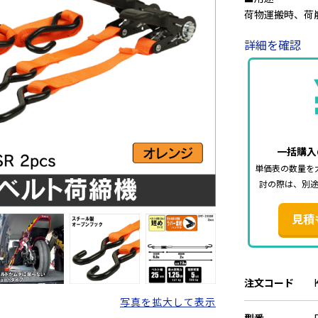
荷物運搬時、荷
詳細を確認
■仕様
・ベルト幅：25
・全長：2.3m
・最大使用力：1.
・バックルの種
・端末の仕様：
・ベルトカラー
一括購入
・2本組
単価表の数量を
・材質
討の際は、別
本体：鉄製+ゴ
ベルト：ポリエ
見積
※べルトが鋭利
接触部に当てパ
注文コード
写真を拡大して表示