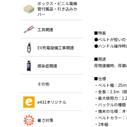
ボックス・ビニル電線
管付属品・引き込みカ
バー
工具関連
■特長
●ベルトが短いの
●ハンドル操作時
EV充電設備工事関連
■用途
荷物運搬時、荷崩
感染症関連
■仕様
その他
・ベルト幅：25m
・全長：2.3m（
・最大使用力：1.2
e431オリジナル
・バックルの種類
・端末の仕様：オ
・ベルトカラー：
暑さ対策
・2本組