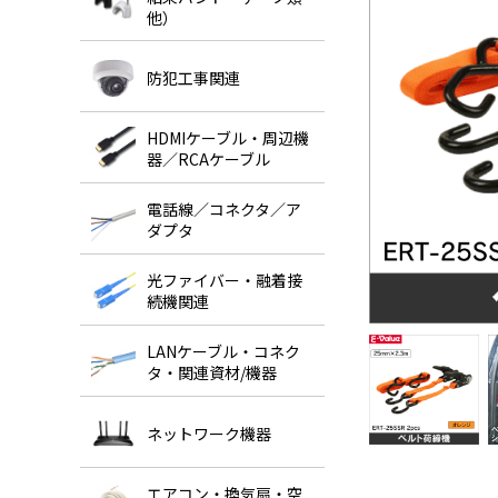
他）
防犯工事関連
HDMIケーブル・周辺機
器／RCAケーブル
電話線／コネクタ／ア
ダプタ
光ファイバー・融着接
続機関連
LANケーブル・コネク
タ・関連資材/機器
ネットワーク機器
エアコン・換気扇・空