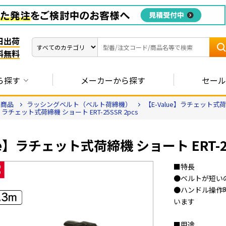
日出荷
料無料
ら探す
メーカーから探す
セール
連商品
ラッシングベルト（ベルト荷締機）
【E-Value】ラチェット式荷締
e】ラチェット式荷締機 ショート ERT-25SSR 2pcs
ue】ラチェット式荷締機 ショート ERT-25
■特長
●ベルトが短い
●ハンドル操作
います
■用途