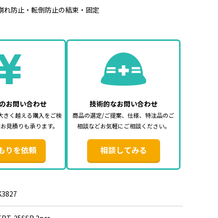
崩れ防止・転倒防止の結束・固定
mm
（固定側0.3m／調整側2m）
25kN（127kg）、破断荷重：5kN（509kg）
類：ラチェットバックル
オープンフック
：オレンジ
のお問い合わせ
技術的なお問い合わせ
大きく越える購入をご検
商品の選定/ご提案、仕様、特注品のご
途お見積りも承ります。
相談などお気軽にご相談ください。
ムグリップ
ステル
もりを依頼
相談してみる
な物に当たる場合は、ベルトが切れる恐れがありますので、
ットを使用下さい。
K3827