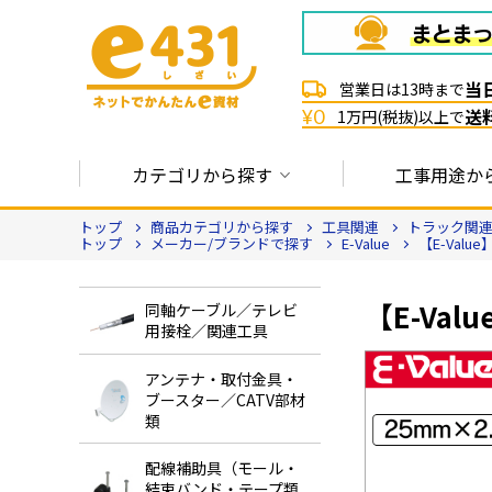
当
営業日は13時まで
送
¥0
1万円(税抜)以上で
カテゴリから探す
工事用途か
トップ
商品カテゴリから探す
工具関連
トラック関
トップ
メーカー/ブランドで探す
E-Value
【E-Valu
【E-Val
同軸ケーブル／テレビ
用接栓／関連工具
アンテナ・取付金具・
ブースター／CATV部材
類
配線補助具（モール・
結束バンド・テープ類