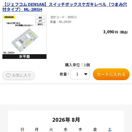
フレーム：アルミ 気泡管：アクリル ・製品重量：
【ジェフコム DENSAN】スイッチボックスケガキレベル（つまみ穴
392g
付タイプ） ML-2MSH
注文コード
N9815
型番
ML-2MSH
3,090
円（税込）
購入単位：1個
数量：
お気に入り
2026年 8月
日
月
火
水
木
金
土