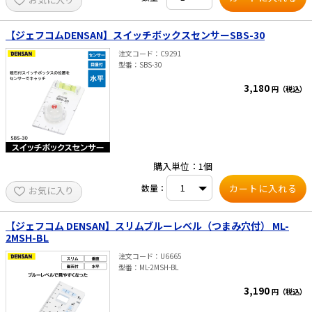
【ジェフコムDENSAN】スイッチボックスセンサーSBS-30
注文コード
C9291
型番
SBS-30
3,180
円（税込）
購入単位：1個
数量：
お気に入り
【ジェフコム DENSAN】スリムブルーレベル（つまみ穴付） ML-
2MSH-BL
注文コード
U6665
型番
ML-2MSH-BL
3,190
円（税込）