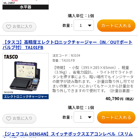
購入単位：1個
数量：
お気に入り
【タスコ】高精度エレクトロニックチャージャー（IN／OUTポート
バルブ付） TA101FB
注文コード
N3104
型番
TA101FB
【特徴】 ・小型（395×285×65mm）、軽量
（3.9kg）、省電力設計。 ・ライト付でライトボ
タンを押す事により、暗い場所でもインジケータ
の数字が読み取れます。 ・計量台取り外し可でせ
まい作業スペースにおいてもケースから計量台を
取り外しできますので便利です。（計量台裏面に
足ゴム付） ・ボールバルブ付ポート付属でボンベ
40,790
円（税込）
にゲージマニホールドからのチャージホースを直
接取り付けずに済むので、はかりが作業中の影響
購入単位：1個
を受けず、また、精度の高い充填ができます。
【用途】 ・新冷媒、従来冷媒の計量と機器への充
数量：
お気に入り
填に。 【仕様】 ・分解能／ひょう量：50（20kg
ボンベ対応） ・測定精度：±5g ・測定単位：5g
・外形寸法：395（L）×285（W）×65（D）
mm ・質量：3.9kg ・秤台寸法（mm）：
【ジェフコム DENSAN】スイッチボックスエアコンレベル（スリム
230×230 ・電源：DC9V（006Pアルカリ電池）