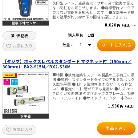
矢印型ライト、液晶表示、ブザー音で壁裏の見え
ない間柱をお知らせします。 ●電線警告マークで
見えない電線をお知らせします。 ●深部モード搭
載で壁厚が約35mm下の間柱を探知できます。 ●
間柱の位置を視覚化する液晶付きで、薄暗い場所
8,020
円（税込）～
でも使えるバックライトも付いています。 ■仕様
・本体サイズ：184×82×45mm ・製品重量：
購入単位：1個
価格表
260g（電池含） ・電源：9Vアルカリ乾電池×1個
・探知物検出深度(通常モード)：約19mm ・探知
数量：
物検出深度(深部モード)：約35mm ・電線警告機
お気に入り
能：約30mm
【タジマ】ボックスレベルスタンダード マグネット付（150mm／
300mm） BX2-S15M／BX2-S30M
■特徴 ●鉄骨建築やスチール製品の工事施工に最
適 ●磁石付スタンダードタイプのアルミ製ボック
ス型水平器 ●H.P.I.S.気泡管 割れない！くるわな
い！ ●蓄光シート 暗がりでも見易い ●キズのつ
きにくい表面処理 強硬度ボックスフレーム、特殊
ハードアルマイト ●サイドプロテクター 本体の精
度を守る 建材を傷つけない ●マグネット付 ■仕
1,930
円（税込）
様 ・長さ BX2-S15M：150mm BX2-S30M：
300mm ・気泡管：水平・垂直 ・精度：
±1.25mm／1m（＝0.072°） ・指標線 数：4本
（左右2本） 形式：インサート金属リング ・材質
本体：アルミ 気泡管：アクリル ・付属物：エラス
商品を選ぶ
お気に入り
トマー製サイドプロテクター付、蓄光シート、マ
グネット1個付 ・製品重量 BX2-S15M：142g BX2-