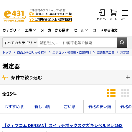
工事資材のプロショップe資材 CATV・アンテナ・防犯・光・LAN・電気・空調工事など
営業日は13時まで
当日出荷
¥0
1万円(税抜)以上で
送料無料
ログイン
カート
メニュー
カテゴリ
工事
メーカーから探す
セール
コードから注文
同軸ケーブル／テレビ用接栓／関連工具
CATV・アンテナ工事
在庫一掃セール
アンテナ・取付金具・ブースター／CATV
トップ
商品カテゴリから探す
エアコン・換気扇・空調資材
空調配管工具
測定器
光工事・FTTH工事
部材類
配線補助具（モール・結束バンド・テー
測定器
エアコン・換気扇工事
プ類 他）
防犯カメラ工事
防犯工事関連
条件で絞り込む
LAN配線工事
HDMIケーブル・周辺機器／RCAケーブル
全
25
件
電話工事
電話線／コネクタ／アダプタ
おすすめ順
新しい順
古い順
価格の安い順
価格の
電気配管工事
光ファイバー・融着接続機関連
EV充電設備工事
LANケーブル・コネクタ・関連資材/機器
【ジェフコム DENSAN】スイッチボックスケガキレベル ML-2MX
照明設置工事
ネットワーク機器