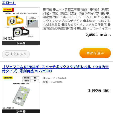
エロー）
■特徴 ●土木・建築工事用勾配計 ●勾配（角度）
測定・勾配（角度）設定、2通りの使い方可能 ●
測定面2面にアルミフレーム ※SLT-100のみ ●握
りやすくシンプルなデザイン ●本体ケースは丈夫
なABS樹脂製 ●読みとりやすい大きな目盛数字 ●
法勾配及び角度対照表付 ■仕様 ・カラー：イエロ
ー、ブラック ・長さ：250mm ・最小読取角度：
2,850
円（税込）～
2° ・測定範囲：130°-0°-130° ・目盛仕様：内側2°
通し、外側1分～8分（0.5分目盛通し） ※1分＝
1／10割、1割、1.2割、1.5割、1.8割、2割 ・精
度：±1.25mm／1m（＝0.072°） ・指標線 数：4
本（左右2本） 形式：インサート金属リング ・付
商品を選ぶ
お気に入り
属品：法勾配及び角度対照表付 ・材質 本体：ABS
樹脂 気泡管：アクリル ・製品重量 SLT-100YE：
246g SLT-100：300g
【ジェフコム DENSAN】スイッチボックスケガキレベル（つまみ穴
付タイプ）彫刻目盛 ML-2MSHX
注文コード
C9202
型番
ML-2MSHX
2,990
円（税込）