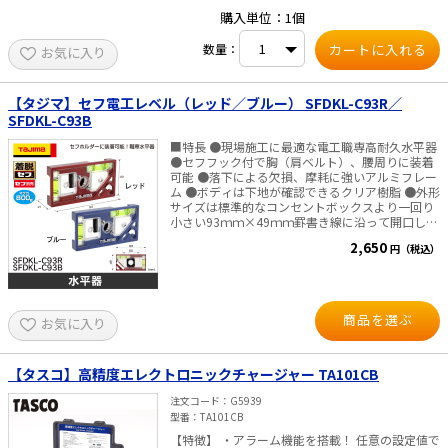
購入単位：1個
数量：
お気に入り
【タジマ】セフ電工レベル（レッド／ブルー） SFDKL-C93R／
SFDKL-C93B
■特長 ●現場施工に最適な電工職専高耐久水平器
●セフフック付で胸（肩ベルト）、腰周りに装着
可能 ●落下による欠損、摩耗に強いアルミフレー
ム ●ボディは下地が確認できるクリア樹脂 ●外形
サイズは標準的なコンセントボックスより一回り
小さい93ｍｍ×49ｍｍ罫書き線に沿って開口して
も大きすぎないので安心 ●コンセントボックス開
2,650
円（税込）
口に必要な溝、孔付 ●取付金具のレベル出しが容
易なマグネット付 ●安全ロープ取付環付 ●マグネ
ット付 ■仕様 ・サイズ：93×49mm ・気泡管：
水平、垂直 ・製品重量：60g ・マグ力：800g ・
適合セフホルダー：SF-SHLD、SF-MSHLD、SFC-
商品を選ぶ
お気に入り
SHLD、SFC-MSHLD、SF-MHLD、SF-CHLDS2M、
SF-MHLDS2M、SF-BHLD、SF-HLD-R、SFC-
CHLD、SFC-MHLD、SF-LHLD、SF-MLHLD等 ※セ
フホルダーは別売となります。ご利用にはセフホ
【タスコ】高精度エレクトロニックチャージャー TA101CB
ルダーが必要になります。
注文コード
G5939
型番
TA101CB
【特徴】 ・アラーム機能を搭載！ 任意の設定値で