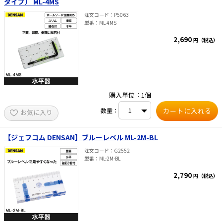
タイプ） ML-4MS
AC100Vアダプター（別売） ・使用温度範囲：5～
40（℃） ・接続口径：1／4フレア（INポート・
注文コード
P5063
OUTポート） ・付属品：R410A用5／16フレアア
型番
ML-4MS
ダプター（TA159P-1）
2,690
円（税込）
購入単位：1個
数量：
お気に入り
【ジェフコム DENSAN】ブルーレベル ML-2M-BL
注文コード
G2552
型番
ML-2M-BL
2,790
円（税込）