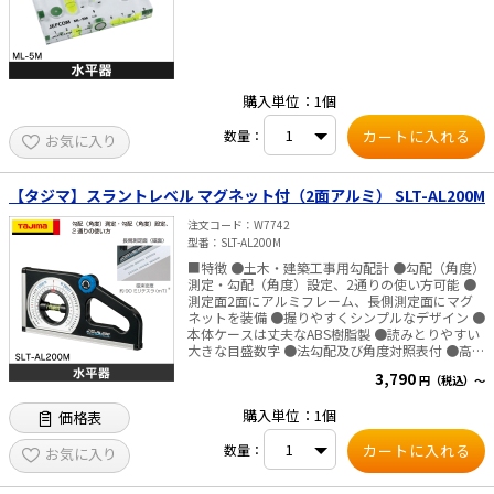
購入単位：1個
数量：
お気に入り
【タジマ】スラントレベル マグネット付（2面アルミ） SLT-AL200M
注文コード
W7742
型番
SLT-AL200M
■特徴 ●土木・建築工事用勾配計 ●勾配（角度）
測定・勾配（角度）設定、2通りの使い方可能 ●
測定面2面にアルミフレーム、長側測定面にマグ
ネットを装備 ●握りやすくシンプルなデザイン ●
本体ケースは丈夫なABS樹脂製 ●読みとりやすい
大きな目盛数字 ●法勾配及び角度対照表付 ●高精
度アルミ底面仕様 ■仕様 ・長さ：250mm ・最小
3,790
円（税込）～
読取角度：2° ・測定範囲：130°-0°-130° ・目盛仕
様：内側2°通し、外側1分～8分（0.5分目盛通
購入単位：1個
価格表
し） ※1分＝1／10割、1割、1.2割、1.5割、1.8
割、2割 ・精度：±1.25mm／1m（＝0.072°） ・
数量：
指標線 数：4本（左右2本） 形式：インサート金
お気に入り
属リング ・付属物：法勾配及び角度対照表付、マ
グネット付（長側測定面） ・材質 本体：ABS樹脂