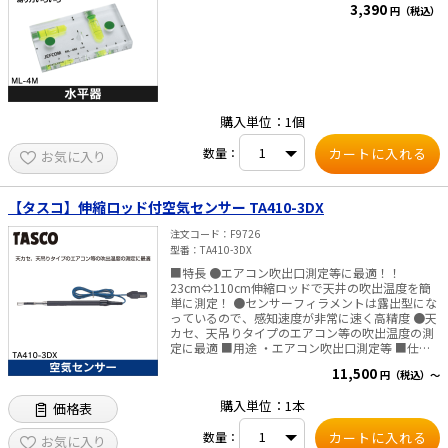
3,390
円（税込）
購入単位：1個
数量：
お気に入り
【タスコ】伸縮ロッド付空気センサー TA410-3DX
注文コード
F9726
型番
TA410-3DX
■特長 ●エアコン吹出口測定等に最適！！
23cm⇔110cm伸縮ロッドで天井の吹出温度を簡
単に測定！ ●センサーフィラメントは露出型にな
っているので、感知速度が非常に速く高精度 ●天
カセ、天吊りタイプのエアコン等の吹出温度の測
定に最適 ■用途 ・エアコン吹出口測定等 ■仕様
・サイズ 伸縮時：23cm 伸長時：110cｍ コード
11,500
円（税込）～
長：140cm ・測定温度範囲：-50℃～+200℃ ※デ
ジタル温度計 本体（TA410-110）に接続してご使
購入単位：1本
価格表
用ください。
数量：
お気に入り