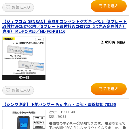
SFC-MSHLD、SF-MHLD、SF-CHLDS2M、SF-
商品を選ぶ
お気に入り
MHLDS2M、SF-BHLD、SF-HLD-R、SFC-CHLD、
e431オリジナル
SFC-MHLD、SF-LHLD、SF-MLHLD等 ※セフホルダ
ーは別売となります。ご利用にはセフホルダーが
必要になります。
【ジェフコム DENSAN】家具用コンセントケガキレベル（Sプレート
暑さ対策
取付枠WCN3702専／Sプレート取付枠WCN3722（はさみ金具付き）
専用） ML-FC-P95／ML-FC-PB116
販売終了品
2,490
円（税込）
商品を選ぶ
お気に入り
【シンワ測定】下地センサー Pro 中心・深部・電線探知 79155
注文コード
E1848
型番
79155
●間柱の中心を一発探知できます。 ●液晶表示で
下地の間柱がさらにわかりやすくなりました。 ●