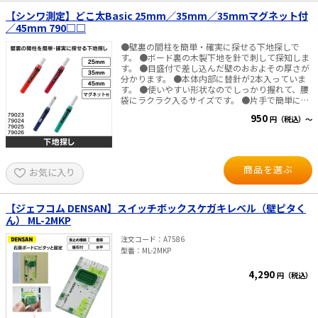
S30M：217g ※万が一気泡管の破損等による液漏
れで身体に液が付着した場合は直ちに清潔な水で
【シンワ測定】どこ太Basic 25mm／35mm／35mmマグネット付
洗い流してください。目に入った場合は眼科医に
／45mm 790□□
ご相談ください。
●壁裏の間柱を簡単・確実に探せる下地探しで
す。 ●ボード裏の木製下地を針で刺して探知しま
す。 ●目盛付で差し込んだ壁のおおよその厚さが
分かります。 ●本体内部に替針が2本入っていま
す。 ●使いやすい形状なのでしっかり握れて、腰
袋にラクラク入るサイズです。 ●片手で簡単にロ
ックの切り替えができるので、スムーズに作業が
950
円（税込）～
行えます。 ■仕様 ・探知壁厚：25mm（79023）
35mm（79024）
35mmマグネット付（79025）
45mm（79026） ※マグネット付（ネオジム磁
石）は金属の下地も探せます。壁厚13mm、天井
商品を選ぶ
お気に入り
厚12mmまで使えます。 ■材質 ・本体：ABS樹脂
・針：ステンレス ・可動カバー：ポリカーボネー
ト樹脂・ABS樹脂・ステンレス・黄銅。
【ジェフコム DENSAN】スイッチボックスケガキレベル（壁ピタく
ん） ML-2MKP
注文コード
A7586
型番
ML-2MKP
4,290
円（税込）