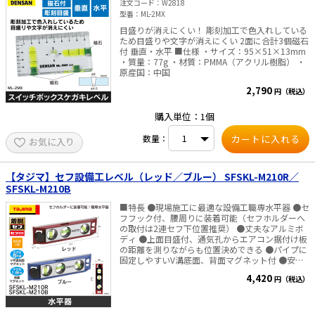
注文コード
W2818
型番
ML-2MX
太陽光発電工事
エアコン・換気扇・空調資材
目盛りが消えにくい！ 彫刻加工で色入れしている
ため目盛りや文字が消えにくい 2面に合計3個磁石
太陽光発電ケーブル・コネクタ・関連資
ホテル・病院向け
付 垂直・水平 ■仕様 ・サイズ：95×51×13mm
材/機器
・質量：77g ・材質：PMMA（アクリル樹脂） ・
原産国：中国
電源ケーブル／コネクタ／分電盤／ブレ
ーカ
2,790
円（税込）
照明・照明器具
購入単位：1個
電源タップ・延長コード
数量：
お気に入り
スイッチ・コンセント（配線器具）
【タジマ】セフ設備工レベル（レッド／ブルー） SFSKL-M210R／
PF管/FEP管/CD管/情報線保護管
SFSKL-M210B
ボックス・ビニル電線管付属品・引き込
■特長 ●現場施工に最適な設備工職専水平器 ●セ
みカバー
フフック付、腰周りに装着可能（セフホルダーへ
の取付は2連セフ下位置推奨） ●丈夫なアルミボ
工具関連
ディ ●上面目盛付、通気孔からエアコン据付け板
の距離を測りながらも位置決めできる ●パイプに
固定しやすいV溝底面、背面マグネット付 ●安全
EV充電設備工事関連
ロープ取付環付 ●測定面V溝 ●マグネット付 ■仕
4,420
円（税込）
様 ・サイズ：210×50mm ・気泡管：水平、垂
感染症関連
直、45° ・製品重量：180g ・マグ力 背面マグネ
ット：1.8kg V字溝底面マグネット：5kg ・適合セ
フホルダー：SF-SHLD、SF-MSHLD、SFC-SHLD、
その他