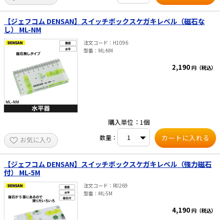
【ジェフコム DENSAN】スイッチボックスケガキレベル（磁石な
し） ML-NM
注文コード
H1096
型番
ML-NM
2,190
円（税込）
購入単位：1個
数量：
お気に入り
【ジェフコム DENSAN】スイッチボックスケガキレベル（強力磁石
付） ML-5M
注文コード
R0269
型番
ML-5M
4,190
円（税込）