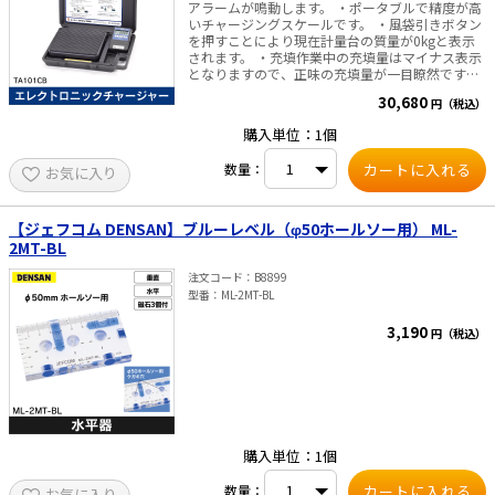
アラームが鳴動します。 ・ポータブルで精度が高
いチャージングスケールです。 ・風袋引きボタン
を押すことにより現在計量台の質量が0kgと表示
されます。 ・充填作業中の充填量はマイナス表示
となりますので、正味の充填量が一目瞭然です。
【仕様】 ・分解能／ひょう量：50（20kgボンベ
30,680
円（税込）
対応） ・測定精度：±5g ・測定単位：5g ・外形
寸法：378（L）×315（W）×68（D）mm ・質
購入単位：1個
量：4.1kg ・秤台寸法（mm）：228×228 ・電
源：DC9V（006Pアルカリ電池）（約30時間使用
数量：
お気に入り
可能） ・使用温度範囲：5～40（℃）
【ジェフコム DENSAN】ブルーレベル（φ50ホールソー用） ML-
2MT-BL
注文コード
B8899
型番
ML-2MT-BL
3,190
円（税込）
購入単位：1個
数量：
お気に入り