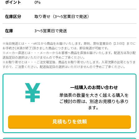
ポイント
0%
e431オリジナル
在庫区分
取り寄せ（3～5営業日で発送）
暑さ対策
在庫
3～5営業日で発送
販売終了品
※当日発送とは・・・e431から商品をお届けいたします。原則、弊社営業日の【13:00】までに
お手続き(決済が終了)頂きました商品につきましては、即日発送が可能です。
※メーカー直送とは・・・メーカーからお客様へ商品を直接お届けいたします。配送方法及び配
送指定日の選択はいただけませんので予めご了承ください。
※お取り寄せとは・・・ご注文確定後、商品をお取り寄せいたします。入荷次第の出荷となりま
すので、ご注意ください。配送指定日の選択はいただけませんので予めご了承ください。
一括購入のお問い合わせ
単価表の数量を大きく越える購入を
ご検討の際は、別途お見積りも承り
ます。
見積もりを依頼