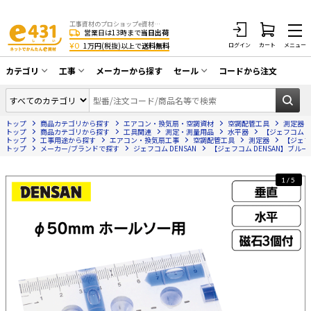
工事資材のプロショップe資材 CATV・アンテナ・防犯・光・LAN・電気・空調工事など
営業日は13時まで
当日出荷
¥0
1万円(税抜)以上で
送料無料
ログイン
カート
メニュー
カテゴリ
工事
メーカーから探す
セール
コードから注文
同軸ケーブル／テレビ用接栓／関連工具
CATV・アンテナ工事
在庫一掃セール
アンテナ・取付金具・ブースター／CATV
トップ
商品カテゴリから探す
エアコン・換気扇・空調資材
空調配管工具
測定器
光工事・FTTH工事
部材類
トップ
商品カテゴリから探す
工具関連
測定・測量用品
水平器
【ジェフコム D
トップ
工事用途から探す
エアコン・換気扇工事
空調配管工具
測定器
【ジェフコ
トップ
配線補助具（モール・結束バンド・テー
メーカー/ブランドで探す
ジェフコム DENSAN
【ジェフコム DENSAN】ブルーレ
エアコン・換気扇工事
プ類 他）
防犯カメラ工事
防犯工事関連
1/5
LAN配線工事
HDMIケーブル・周辺機器／RCAケーブル
電話工事
電話線／コネクタ／アダプタ
電気配管工事
光ファイバー・融着接続機関連
EV充電設備工事
LANケーブル・コネクタ・関連資材/機器
照明設置工事
ネットワーク機器