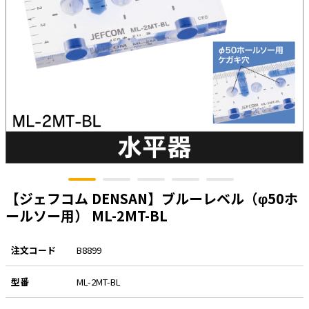
太陽光発電工事
エアコン・換気扇・空調資材
太陽光発電ケーブル・コネクタ・関連資
ホテル・病院向け
材/機器
電源ケーブル／コネクタ／分電盤／ブレ
ーカ
照明・照明器具
電源タップ・延長コード
スイッチ・コンセント（配線器具）
PF管/FEP管/CD管/情報線保護管
【ジェフコム DENSAN】ブルーレベル（φ50ホ
ボックス・ビニル電線管付属品・引き込
みカバー
ールソー用） ML-2MT-BL
工具関連
注文コード
B8899
EV充電設備工事関連
型番
ML-2MT-BL
感染症関連
その他