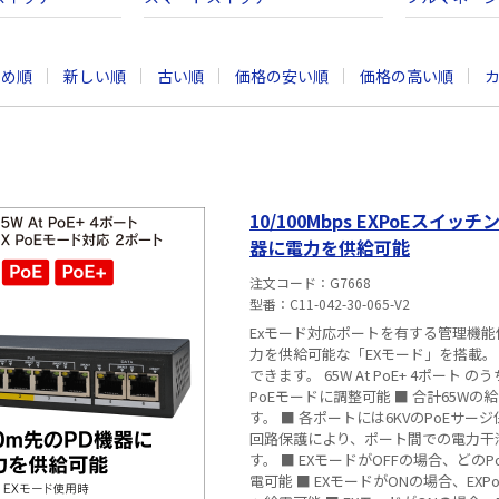
すめ順
新しい順
古い順
価格の安い順
価格の高い順
10/100Mbps EXPoEスイッチングハブ 
器に電力を供給可能
注文コード
G7668
型番
C11-042-30-065-V2
Exモード対応ポートを有する管理機能付
力を供給可能な「EXモード」を搭載。 
できます。 65W At PoE+ 4ポート のうち2ポートが、Ex
PoEモードに調整可能 ■ 合計65Wの給電電
す。 ■ 各ポートには6KVのPoEサージ
回路保護により、ポート間での電力干渉を
す。 ■ EXモードがOFFの場合、どのPo
電可能 ■ EXモードがONの場合、EXPo