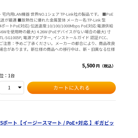
LAN機器 世界NO.1シェア TP-Link社の製品です。 ■PoE
放熱性に優れた金属筐体 メーカー名:TP-Link 型
4ポートPoE対応) 伝送速度:10/100/1000Mbps PoE対応:電源供給
スが56Wを使用時の最大) 4.26W (PoEデバイスがない場合の最大) 寸
場合があります。新仕様の商品への移行中は、新・旧異なる仕様
。
5,500
円（税込）
位：1台
 5ポート【イージースマート / PoE+対応 】ギガビッ