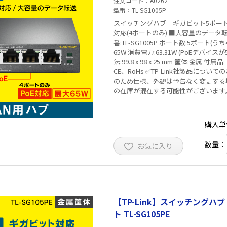
注文コード
A0262
型番
TL-SG1005P
スイッチングハブ ギガビット5ポート 宅内用
対応(4ポートのみ) ■大容量のデータ転送が最適 ■
番:TL-SG1005P ポート数:5ポート(うち
65W 消費電力:63.31W (PoEデバイ
法:99.8 x 98 x 25 mm 筐体:金属 付属品: TL-SG1005P, 電源アダプター, インストールガイド 認証:FCC、
CE、RoHs ✅TP-Link社製品についてのご注意：予めご了承ください。メーカーの都合により、商品改良
のため仕様、外観は予告なく変更する
の在庫が混在する可能性がございます
購入単
数量：
お気に入り
【TP-Link】スイッチングハブ
ト TL-SG105PE