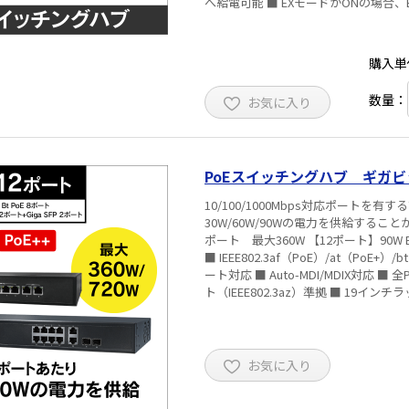
へ給電可能 ■ EXモードがONの場合、EX
カメラへ給電可能 ※ E
購入単
数量：
お気に入り
PoEスイッチングハブ ギガビット 
10/100/1000Mbps対応ポートを
30W/60W/90Wの電力を供給することができます。 【6ポート】90W Bt PoE 4ポ
ポート 最大360W 【12ポート】90W Bt 
■ IEEE802.3af（PoE）/at（PoE+
ート対応 ■ Auto-MDI/MDIX対応
ト（IEEE802.3az）準拠 ■ 19イ
お気に入り