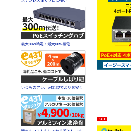
ステンレス性でサビに強い
最大80W給電・最大80W給電
いつものアレ、e431製でよりお安く
SALE
汚れもコストもしっかり落とします