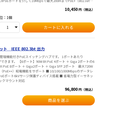
PoEポートを介して10Mbpsで最大200mまでPoE+（802.3at）
XモードがONの場合、1～4番ポート間で通信はできません。
10,450
円（税込）
位：1個
IEEE 802.3bt 出力
有する管理機能付きPoEスイッチングハブです。 1ポートあたり
ート ＋ Giga 2ポートの6
PoE 8ポート ＋ Giga2ポート ＋ Giga SFP 2ポート 最大720W
）/bt（PoE++）給電機能をサポート ■ 10/100/1000Mbpsのデータレ
 ■ 全PoEポート6kVサージ保護ディバイス搭載 ■ 省電力型イーサネッ
ンチラックマウント対応
96,800
円（税込）
商品を選ぶ