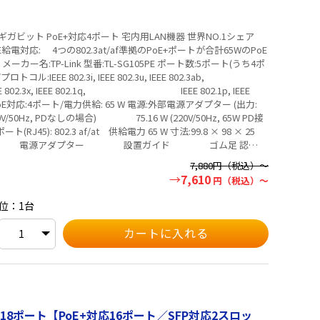
ット PoE+対応4ポート 宅内用LAN機器 世界NO.1シェア
ポ
IEEE 802.3i, IEEE 802.3u, IEEE 802.3ab,
q, IEEE 802.1p, IEEE
ps PoE対応:4ポート/電力供給: 65 W 電源:外部電源アダプター (出力:
W (220V/50Hz, PDなしの場合) 75.16 W (220V/50Hz, 65W PD接
リティーはWindows専用で
7,880
円（税込）～
7,610
円（税込）～
あります。新仕様の商品への移行中は、新・旧異なる仕様の在庫
位：1台
 18ポート【PoE+対応16ポート／SFP対応2スロッ