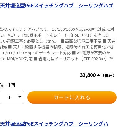
天井埋込型PoEスイッチングハブ シーリングハブ
イッチングハブです。 10/100/1000 Mbpsの通信速度に対
oE++×1）、 PoE受電ポートを1ポート（PoE++×1）を有しま
要としません。 ■ 高額な強電工事不要 ■ 天井
削減 ■ 天井に設置する機器の移設、増設時の施工を簡素化でき
/100/1000 Mbpsのデータレート対応 ■ AC電源が不要のた
MDI/MDIX対応 ■ 省電力型イーサネット（IEEE 802.3az）準
32,800
円（税込）
位：1個
天井埋込型PoEスイッチングハブ シーリングハ