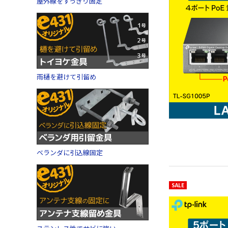
屋外線をすっきり固定
雨樋を避けて引留め
ベランダに引込線固定
SALE