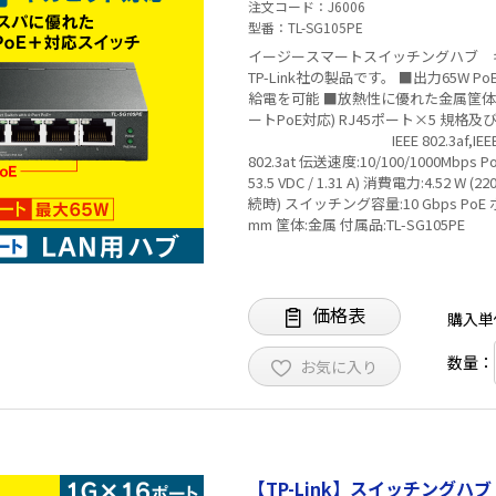
注文コード
J6006
型番
TL-SG105PE
イージースマートスイッチングハブ ギガビ
TP-Link社の製品です。 ■出力65W PoE給電対応: 4つの802.3at/af準拠のPoE+ポートが合計65WのPoE
給電を可能 ■放熱性に優れた金属筐体 メーカー名:TP-Link 型番:TL-SG105PE ポート数:5ポート(うち4
ートPoE対応) RJ45ポート×5 規格及びプロトコル:
IEEE 802.3af,IEEE 802.3x, IEEE 802.1
802.3at 伝送速度:10/100/1000Mb
53.5 VDC / 1.31 A) 消費電力:4.52 
続時) スイッチング容量:10 Gbps PoE ポート(RJ45): 802.3 af/at 供給電力 65 W 寸法:99.8 × 98 × 25
mm 筐体:金属 付属品:TL-SG105PE 電源アダプター 設置ガイド ゴム足 認
証:FCC, CE, RoHS ※管理画面は英語表記となります システム要件:ユーティ
す ✅TP-Link社製品についてのご注意：予めご了承ください。メーカーの都合により、商品改良のため
仕様、外観は予告なく変更する場合が
が混在する可能性がございます。
価格表
購入単
数量：
お気に入り
【TP-Link】スイッチングハブ