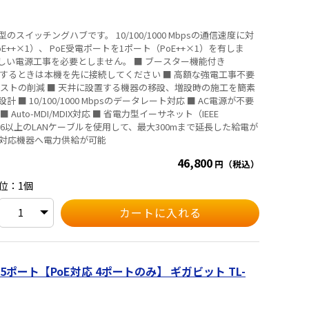
イッチングハブです。 10/100/1000 Mbpsの通信速度に対
oE++×1）、 PoE受電ポートを1ポート（PoE++×1）を有しま
事を必要としません。 ■ ブースター機能付き
に使用するときは本機を先に接続してください ■ 高額な強電工事不要
ストの削減 ■ 天井に設置する機器の移設、増設時の施工を簡素
 10/100/1000 Mbpsのデータレート対応 ■ AC電源が不要
uto-MDI/MDIX対応 ■ 省電力型イーサネット（IEEE
at5e/6以上のLANケーブルを使用して、最大300mまで延長した給電が
oE非対応機器へ電力供給が可能
46,800
円（税込）
位：1個
 5ポート【PoE対応 4ポートのみ】 ギガビット TL-