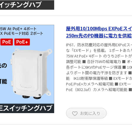
屋外用10/100Mbps EXPoEス
250m先のPD機器に電力を供
IP67、防水防塵対応の屋外用EXPo
な「EXモード」を搭載。 1ポートあた
75W At PoE+ 4ポート のうち2ポートが、Ex モード対応 ■ 4つのPoE
調整可能 ■ 合計75Wの給電電力 ■ オー
各ポートに6KVのPoEサージ保護 ■ 1
よりポート間の電力干渉を防ぎます ■ P
能 IK10耐衝撃保護等級 ■ EXモード
PoE/PoE+カメラへ給電可能 ■ EXモ
PoE（802.3af）カメラへ給電可能能 
200mまでPoE+（802.3at）カメラへ給電可能 ※ EXモードがONの場合、1～4番ポー
せん。
お気に入り