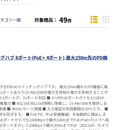
49
対象商品：
カテゴリー順
件
6ポート(PoE+ 4ポート) 最大250m先のPD機
きEXPoEスイッチングハブです。 最大250m離れたPD機器に電
1ポートあたり15.4W/30Wの電力を供給の電力を供給することが
モード対応 ■ 4つのPoEポートのうち2つはEX
力 ■ 802.3af/802.3at規格に準拠し、15.4W/30Wを提供しま
保護 ■ 4KVACサージ保護 ■ 入力電圧の許容範囲は20％です。 ■
防ぎます。 ■ PoE PD（PoE受電機器）を自動的に検出しま
Eポートからでも100Mbpsで最大100mまでPoE/PoE+カメラへ給
Eポートを介して10Mbpsで最大250mまでPoE（802.3af）カメラ