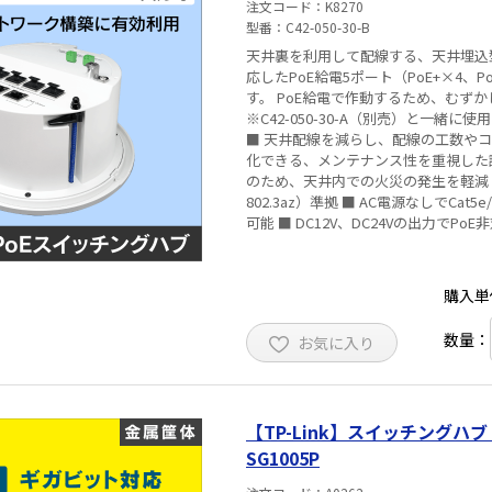
注文コード
K8270
型番
C42-050-30-B
天井裏を利用して配線する、天井埋込型のス
応したPoE給電5ポート（PoE+×4、P
す。 PoE給電で作動するため、むずかしい電源工
※C42-050-30-A（別売）と一緒
■ 天井配線を減らし、配線の工数やコ
化できる、メンテナンス性を重視した設計 ■
のため、天井内での火災の発生を軽減 ■ A
802.3az）準拠 ■ AC電源なしでC
可能 ■ DC12V、DC24Vの出力でP
購入単
数量：
お気に入り
【TP-Link】スイッチングハブ
SG1005P