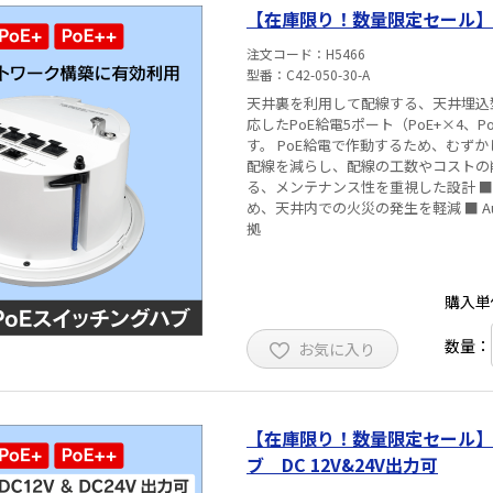
【在庫限り！数量限定セール】
注文コード
H5466
型番
C42-050-30-A
天井裏を利用して配線する、天井埋込型のス
応したPoE給電5ポート（PoE+×4、P
す。 PoE給電で作動するため、むずかしい電源工事を必
配線を減らし、配線の工数やコストの
る、メンテナンス性を重視した設計 ■ 10
め、天井内での火災の発生を軽減 ■ Auto-
拠
購入単
数量：
お気に入り
【在庫限り！数量限定セール】
ブ DC 12V&24V出力可