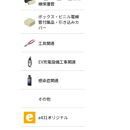
線保護管
ボックス・ビニル電線
管付属品・引き込みカ
バー
工具関連
EV充電設備工事関連
感染症関連
その他
e431オリジナル