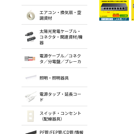
エアコン・換気扇・空
調資材
太陽光発電ケーブル・
コネクタ・関連資材/機
器
電源ケーブル／コネク
タ／分電盤／ブレーカ
照明・照明器具
電源タップ・延長コー
ド
スイッチ・コンセント
（配線器具）
PF管/FEP管/CD管/情報