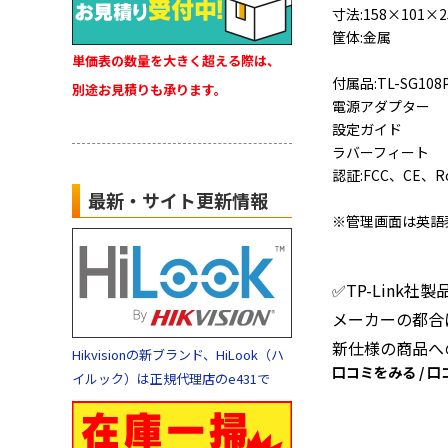
寸法:158×101×
筐体:金属
単価表の数量を大きく超える際は、
付属品:TL-SG108
別途お見積りも承ります。
電源アダプター
設定ガイド
ラバーフィート
認証:FCC、CE、R
最新・サイト更新情報
※管理画面は英語
✅TP-Link
メーカーの都合
新仕様の商品へ
Hikvisionの新ブランド、HiLook（ハ
口コミをみる / 
イルック）は正規代理店のe431で