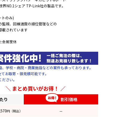
世界NO.1シェア TP-Link社の製品です。
ートのみ)
の監視、回線速度の順位管理などの
搭載されています
き
た金属筐体
ink
PE
設、学校・病院・商業施設などの案件も承っております。
(うち4ポートPoE対応)
品は全てお取寄・御見積可能です。
16Gbps
ください。
/1000Mbps
まとめ買いがお得！
 64W
on): 65.2W (220V/50Hz)最大 (PoE off): 65W
あたり
割引価格
×25mm
,570
円
（税込）
—