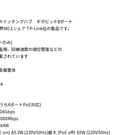
スイッチングハブ ギガビット8ポート
界NO.1シェア TP-Link社の製品です。
トのみ)
監視、回線速度の順位管理などの
載されています
金属筐体
nk
うち4ポートPoE対応)
6Gbps
000Mbps
64W
): 65.2W (220V/50Hz)最大 (PoE off): 65W (220V/50Hz)