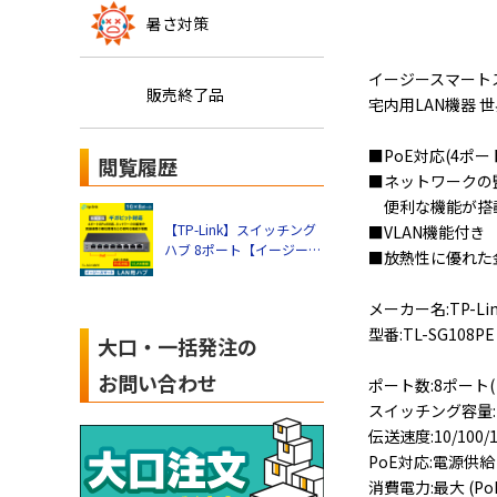
暑さ対策
イージースマート
販売終了品
宅内用LAN機器 世
■PoE対応(4ポー
閲覧履歴
■ネットワークの
便利な機能が搭
【TP-Link】スイッチング
■VLAN機能付き
ハブ 8ポート【イージース
■放熱性に優れた
マート + PoE4ポート】
VLAN機能搭載 ギガビット
メーカー名:TP-Li
TL-SG108PE
型番:TL-SG108PE
大口・一括発注の
お問い合わせ
ポート数:8ポート(
スイッチング容量:1
伝送速度:10/100/1
PoE対応:電源供給 
消費電力:最大 (PoE on