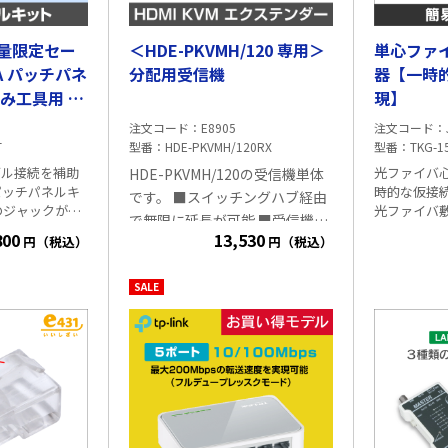
量限定セー
＜HDE-PKVMH/120 専用＞
単心ファ
6A パッチパネ
分配用受信機
器【一時
み工具用 24
現】
注文コード
E8905
注文コード
T
型番
HDE-PKVMH/120RX
型番
TKG-1
ブル接続を補助
光ファイバ
HDE-PKVMH/120の受信機単体
パッチパネルキ
時的な仮接
です。 ■スイッチングハブ経由
Aのジャックが設
光ファイバ
で無限に延長が可能 ■受信機の
複雑になりがち
(OTDR測
800
13,530
円（税込）
円（税込）
追加は最大250台の分配可能 ■
整頓できます。
等に役立ちま
弊社取り扱いHDMIエクステンダー
セット内容:電源アダプター、取
が簡単 ・ケー
くり。 マ
比較表
されているのか
ることで測定
り扱い説明書、USBドライバソ
SALE
イリアンクロス
挿入損失:0.
フトウェア 詳細は
発信器・受
を使用した
信機セット(HDE-PKVMH/120)
POE+ (IEEE
バ:SM,MM,
の商品ページ
をご覧ください。
ロック&LSAタイプ