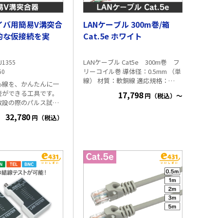
イバ用簡易V溝突合
LANケーブル 300m巻/箱
的な仮接続を実
Cat.5e ホワイト
LANケーブル Cat5e 300m巻 フ
J1355
リーコイル巻 導体径：0.5mm （単
50
線） 材質：軟銅線 適応規格：
心線を、かんたんに一
ANSI/TIA-568.2-E、ISO/IEC 11801-
続ができる工具です。
17,798
円（税込）～
1 Ed1.0、JIS X 5150-1:2021、IEC
敷設の際のパルス試験
61156-5、JCS 5507:2023 長さ：
定)、 導通確認・損失試験
32,780
300mフリーコイル巻 （1m毎にレ
円（税込）
す。 小型で軽量のつ
ングスマーク付） ※新型の特長※
ッチングオイルを使用す
ケーブルの引出しがスムースにな
値が安定します。 ■
り、ひっかかりにくい構造になり
2dB(マッチングオイル
ました ※同色で3巻～・6巻～の場
場合) ■適用ファイ
合に、単価が安くなります。 カラ
0.25単心ファイバ ■寸
ー ブルー（水色）、ライトグレー
法:80W×80D×36H ■質量:360g
（薄灰色）、レッド（赤色）、イ
エロー（黄色）、 ホワイト（白
色）、オレンジ（橙色）、グリー
ン（緑色）、ブラック（黒色）、