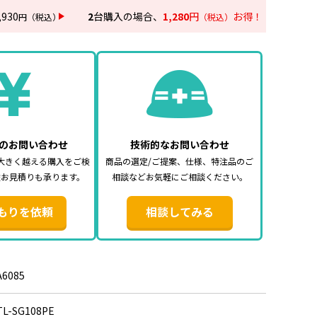
,930
2
台購入の場合、
1,280
円
お得！
円
（税込）
（税込）
8PE
RoHs
語表記となります
のお問い合わせ
技術的なお問い合わせ
社製品についてのご注意：予めご了承ください。
大きく越える購入をご検
商品の選定/ご提案、仕様、特注品のご
により、商品改良のため仕様、外観は予告なく変更する場合
途お見積りも承ります。
相談などお気軽にご相談ください。
の移行中は、新・旧異なる仕様の在庫が混在する可能性がご
もりを依頼
相談してみる
A6085
TL-SG108PE