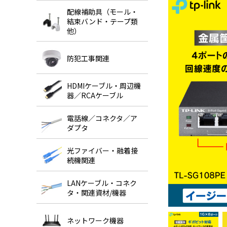
配線補助具（モール・
結束バンド・テープ類
他）
防犯工事関連
HDMIケーブル・周辺機
器／RCAケーブル
電話線／コネクタ／ア
ダプタ
光ファイバー・融着接
続機関連
LANケーブル・コネク
タ・関連資材/機器
ネットワーク機器