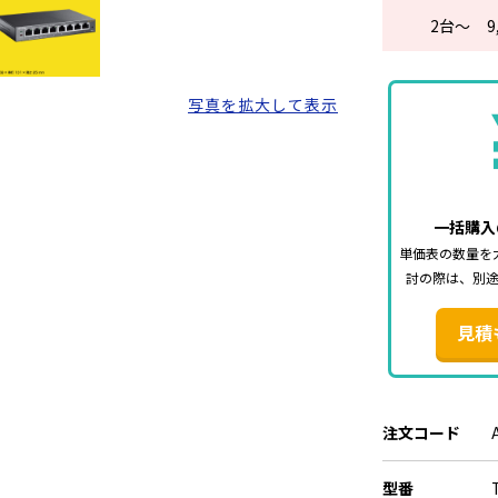
2
台～
9
付属品:TL-SG10
電源アダプター
設定ガイド
写真を拡大して表示
ラバーフィート
認証:FCC、CE、
※管理画面は英
一括購入
✅TP-Link
単価表の数量を
メーカーの都合
討の際は、別
があります。
新仕様の商品へ
見積
ざいます。
注文コード
型番