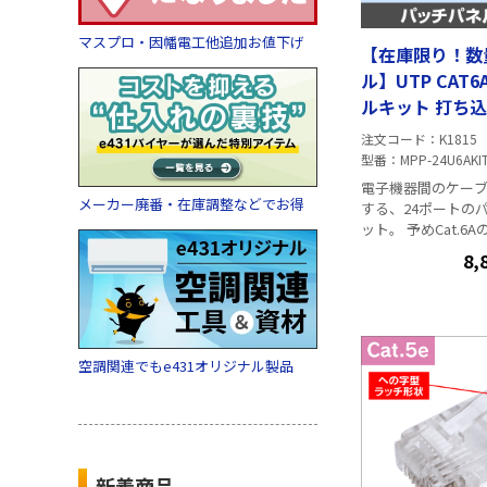
マスプロ・因幡電工他追加お値下げ
【在庫限り！数
ル】UTP CAT
ルキット 打ち込
ポート PoE+
注文コード
K1815
型番
MPP-24U6AKI
電子機器間のケー
メーカー廃番・在庫調整などでお得
する、24ポートの
ット。 予めCat.6
置されています。 
8,
なケーブル配線を
・ジャック付で施工
ブルがどこに接続
把握しやすい ・エ
トーク対策構造 UTP 24ポート
空調関連でもe431オリジナル製品
RJ45ジャック Cat.6A 
802.3at) 110ブ
打込工具対応
新着商品