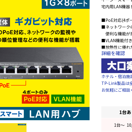
宅内用LAN機器 
■PoE対応(4ポ
■ネットワーク
便利な機能が
■VLAN機能付
■放熱性に優れ
詳細を確認
メーカー名:TP-L
型番:TL-SG108
ホテル・宿泊施
ポート数:8ポート
TP-Link製
スイッチング容量:
お気軽にご相談
伝送速度:10/100
PoE対応:電源供給
消費電力:最大 (PoE 
1台
(220V/50Hz)
寸法:158×101
1
台～
10
筐体:金属