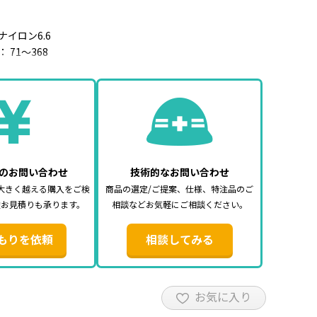
ナイロン6.6
 71～368
.8～4.8
mm）： 15～102
N（kg）： 36～222
のお問い合わせ
技術的なお問い合わせ
大きく越える購入をご検
商品の選定/ご提案、仕様、特注品のご
途お見積りも承ります。
相談などお気軽にご相談ください。
もりを依頼
相談してみる
お気に入り