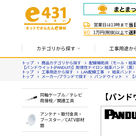
当
営業日は13時まで
送
¥0
1万円(税抜)以上で
カテゴリから探す
工事用途か
トップ
商品カテゴリから探す
配線補助具（モール・結束
【パンドウイット(PANDUIT)】耐侯性ナイロン 結束バンド（黒）(
トップ
工事用途から探す
LAN配線工事
結束バンド・
トップ
メーカー/ブランドで探す
パンドウイット
【
【パンドウ
同軸ケーブル／テレビ
用接栓／関連工具
アンテナ・取付金具・
ブースター／CATV部材
類