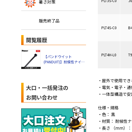
PLT3S-C0
J
暑さ対策
販売終了品
PLT4S-C0
B
閲覧履歴
PLT4H-L0
T
【パンドウイット
(PANDUIT)】耐侯性ナイロ
ン 結束バンド（黒）(100
本入り)
・屋外で使用でき
大口・一括発注の
・電気・電子・通
・一体型構造で安
お問い合わせ
仕様・規格
・色： 黒
・材質： 耐候性ナ
・長さ （mm）： 