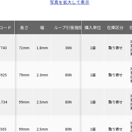
写真を拡大して表示
コード
長さ
幅
ループ引張強度
購入単位
最大結束径
在庫区分
セット数
7743
71mm
1.8mm
36N
1袋
φ15mm
取り寄せ
100本
5925
79mm
2.3mm
80N
1袋
φ17mm
取り寄せ
1000本
1734
99mm
2.5mm
80N
1袋
φ22mm
取り寄せ
100本
4505
99mm
2.5mm
80N
1袋
φ22mm
取り寄せ
1000本