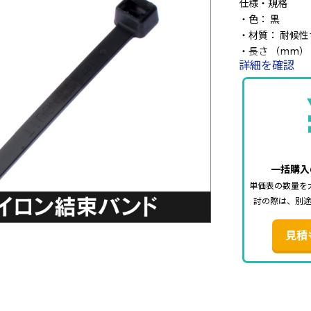
仕様・規格
・色： 黒
・材質： 耐候性
・長さ （mm）：
詳細を確認
・幅 （mm）： 1
・最大結束径（φ
・ループ引張強度 
一括購入
単価表の数量を
討の際は、別
見積