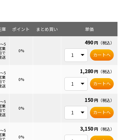
在庫
ポイント
まとめ買い
単価
490
円
（税込）
3～5
営業
0%
日で
カートへ
発送
1,280
円
（税込）
3～5
営業
0%
日で
カートへ
発送
150
円
（税込）
3～5
営業
0%
日で
カートへ
発送
3,150
円
（税込）
3～5
営業
0%
日で