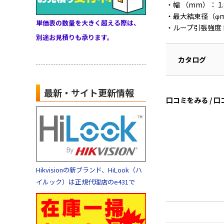
・幅 （mm）： 1.
・最大結束径（φmm
単価表の数量を大きく超える際は、
・ループ引張強度 N
別途お見積りも承ります。
カタログ
最新・サイト更新情報
口コミをみる / 
Hikvisionの新ブランド、HiLook（ハ
イルック）は正規代理店のe431で