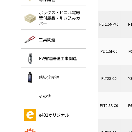
ボックス・ビニル電線
管付属品・引き込みカ
バー
PLT1.5M-M0
R
工具関連
PLT1.5I-C0
F
EV充電設備工事関連
感染症関連
PLT2S-C0
Y
その他
PLT2.5S-C0
E
e431オリジナル