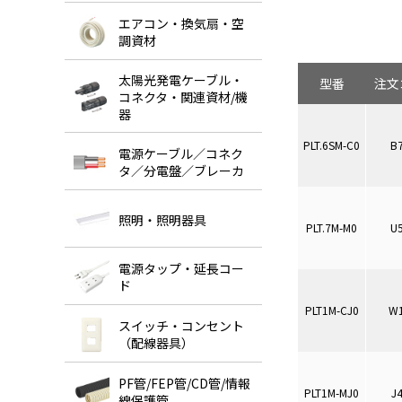
エアコン・換気扇・空
調資材
太陽光発電ケーブル・
型番
注文
コネクタ・関連資材/機
器
PLT.6SM-C0
B
電源ケーブル／コネク
タ／分電盤／ブレーカ
照明・照明器具
PLT.7M-M0
U
電源タップ・延長コー
ド
PLT1M-CJ0
W
スイッチ・コンセント
（配線器具）
PF管/FEP管/CD管/情報
PLT1M-MJ0
J
線保護管