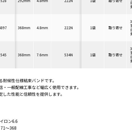
0528
292mm
4.8mm
222N
1袋
φ76mm
取り寄せ
100本
4897
368mm
4.8mm
222N
1袋
φ102mm
取り寄せ
100本
9545
368mm
7.6mm
534N
1袋
φ102mm
取り寄せ
50本
る耐候性仕様結束バンドです。
信・一般配線工事など幅広く使用できます。
定した性能と信頼性を提供します。
イロン6.6
71～368