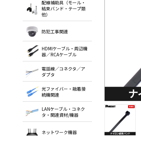
配線補助具（モール・
結束バンド・テープ類
他）
防犯工事関連
HDMIケーブル・周辺機
器／RCAケーブル
電話線／コネクタ／ア
ダプタ
光ファイバー・融着接
続機関連
LANケーブル・コネク
タ・関連資材/機器
ネットワーク機器