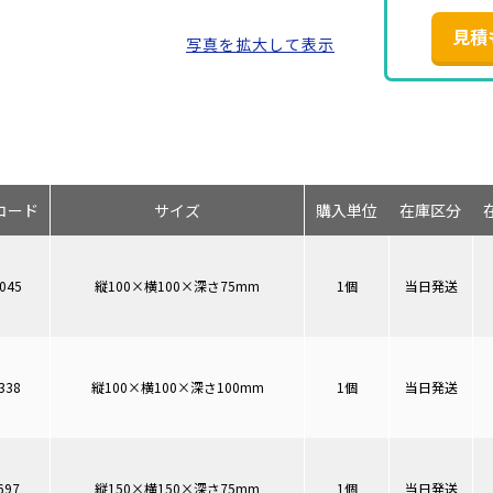
見積
写真を拡大して表示
コード
サイズ
購入単位
在庫区分
045
縦100×横100×深さ75mm
1個
当日発送
338
縦100×横100×深さ100mm
1個
当日発送
697
縦150×横150×深さ75mm
1個
当日発送