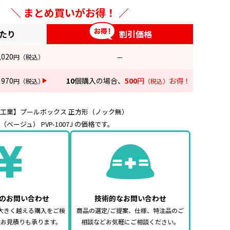
まとめ買いがお得！
あたり
割引価格
,020
円
（税込）
—
970
10
個購入の場合、
500
円
お得！
円
（税込）
（税込）
工業】プールボックス 正方形（ノック無）
m（ベージュ） PVP-1007J の価格です。
のお問い合わせ
技術的なお問い合わせ
大きく越える購入をご検
商品の選定/ご提案、仕様、特注品のご
途お見積りも承ります。
相談などお気軽にご相談ください。