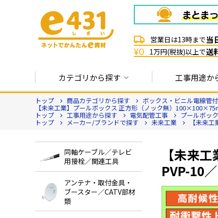
当
営業日は13時まで
送
¥0
1万円(税抜)以上で
カテゴリから探す
工事用途か
トップ
商品カテゴリから探す
ボックス・ビニル電線管
【未来工業】プールボックス 正方形（ノック無）100×100×75mm
トップ
工事用途から探す
電気配管工事
プールボッ
トップ
メーカー/ブランドで探す
未来工業
【未来工業
【未来工
同軸ケーブル／テレビ
用接栓／関連工具
PVP-10／
アンテナ・取付金具・
ブースター／CATV部材
類