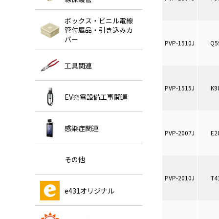
ボックス・ビニル電線
管付属品・引き込みカ
バー
PVP-1510J
Q5
工具関連
PVP-1515J
K9
EV充電設備工事関連
感染症関連
PVP-2007J
E2
その他
PVP-2010J
T4
e431オリジナル