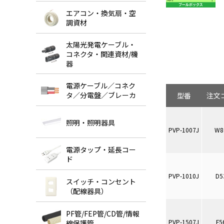
エアコン・換気扇・空
調資材
太陽光発電ケーブル・
コネクタ・関連資材/機
器
電源ケーブル／コネク
タ／分電盤／ブレーカ
型番
注文
照明・照明器具
PVP-1007J
W8
電源タップ・延長コー
ド
PVP-1010J
D5
スイッチ・コンセント
（配線器具）
PF管/FEP管/CD管/情報
PVP-1507J
F5
線保護管