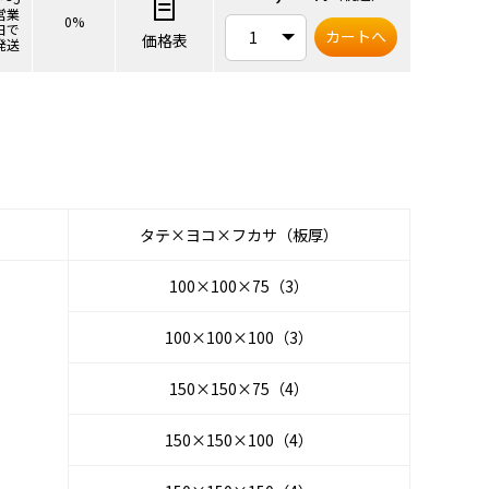
営業
0%
日で
カートへ
価格表
発送
タテ×ヨコ×フカサ（板厚）
100×100×75（3）
100×100×100（3）
150×150×75（4）
150×150×100（4）