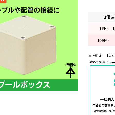
1個
1
個～
1
10
個～
※上記は、【未来
100×100×75m
一括購入
単価表の数量を
討の際は、別