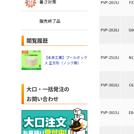
暑さ対策
PVP-2015J
F3
販売終了品
PVP-2020J
G0
閲覧履歴
PVP-2510J
N1
【未来工業】プールボック
ス 正方形（ノック無）
100×100×75mm（ベー
ジュ） PVP-1007J
PVP-3010J
C6
大口・一括発注の
お問い合わせ
PVP-3015J
E8