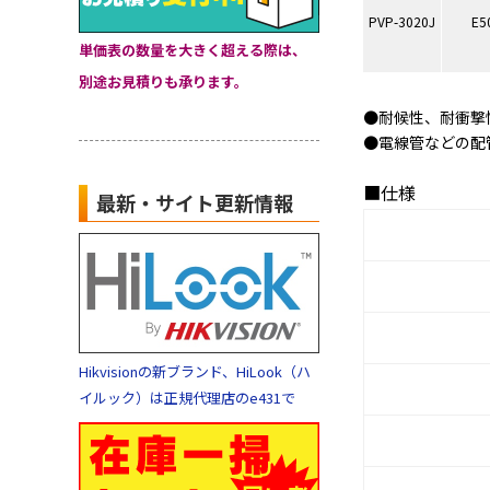
PVP-3020J
E5
単価表の数量を大きく超える際は、
別途お見積りも承ります。
●耐候性、耐衝撃
●電線管などの配
■仕様
最新・サイト更新情報
Hikvisionの新ブランド、HiLook（ハ
イルック）は正規代理店のe431で