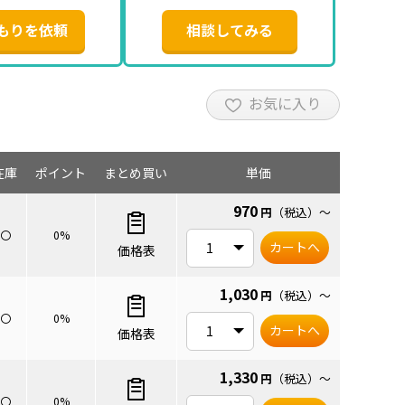
もりを依頼
相談してみる
お気に入り
在庫
ポイント
まとめ買い
単価
970
円
（税込）
～
〇
0%
カートへ
価格表
1,030
円
（税込）
～
〇
0%
カートへ
価格表
1,330
円
（税込）
～
〇
0%