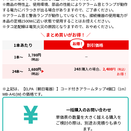
※商品の特性上、使用環境、部品の性能によりアラーム音とランプが動作
する電力にバラつきが出る場合がありますので、ご了承ください。
※アラーム音と警告ランプが動作していなくても、接続機器の使用電力が
本品の定格1500Wに近い状態で使用することはお控えください。
※タコ足配線は電気火災の原因となりますので、おやめください。
まとめ買いがお得！
1本あたり
割引価格
1,780
円
1
本～
—
（税込）
24
本購入の場合、
2,400
円
1,680
円
（税込）
24
本～
（税込）
お得！
※上記は、【ELPA（朝日電器）】コード付きアラームタップ4個口（1m）
WB-A41(W) の価格です。
一括購入のお問い合わせ
単価表の数量を大きく越える購入を
ご検討の際は、別途お見積りも承り
ます。