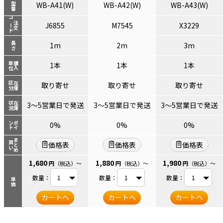
WB-A41(W)
WB-A42(W)
WB-A43(W)
型番
コード
注文
J6855
M7545
X3229
長さ
1m
2m
3m
単位
購入
1本
1本
1本
区分
在庫
取り寄せ
取り寄せ
取り寄せ
状況
在庫
3～5営業日で発送
3～5営業日で発送
3～5営業日で発送
ント
ポイ
0%
0%
0%
まとめ
買い
価格表
価格表
価格表
1,680
1,880
1,980
円
（税込）
～
円
（税込）
～
円
（税込）
～
数量：
数量：
数量：
単価
カートへ
カートへ
カートへ