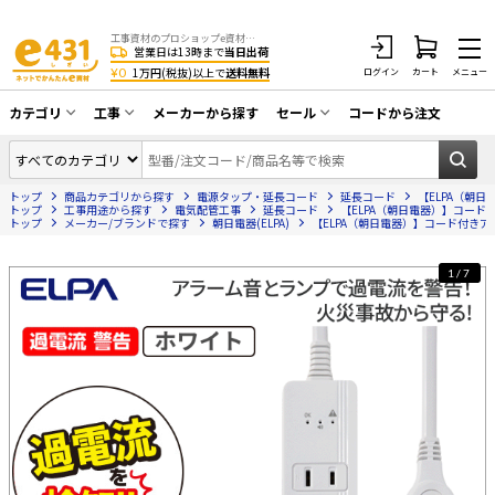
工事資材のプロショップe資材 CATV・アンテナ・防犯・光・LAN・電気・空調工事など
営業日は13時まで
当日出荷
¥0
1万円(税抜)以上で
送料無料
ログイン
カート
メニュー
カテゴリ
工事
メーカーから探す
セール
コードから注文
同軸ケーブル／テレビ用接栓／関連工具
CATV・アンテナ工事
在庫一掃セール
アンテナ・取付金具・ブースター／CATV
トップ
商品カテゴリから探す
電源タップ・延長コード
延長コード
【ELPA（朝日
光工事・FTTH工事
部材類
トップ
工事用途から探す
電気配管工事
延長コード
【ELPA（朝日電器）】コード付
トップ
メーカー/ブランドで探す
朝日電器(ELPA)
【ELPA（朝日電器）】コード付きアラー
配線補助具（モール・結束バンド・テー
エアコン・換気扇工事
プ類 他）
1/7
防犯カメラ工事
防犯工事関連
LAN配線工事
HDMIケーブル・周辺機器／RCAケーブル
電話工事
電話線／コネクタ／アダプタ
電気配管工事
光ファイバー・融着接続機関連
EV充電設備工事
LANケーブル・コネクタ・関連資材/機器
照明設置工事
ネットワーク機器