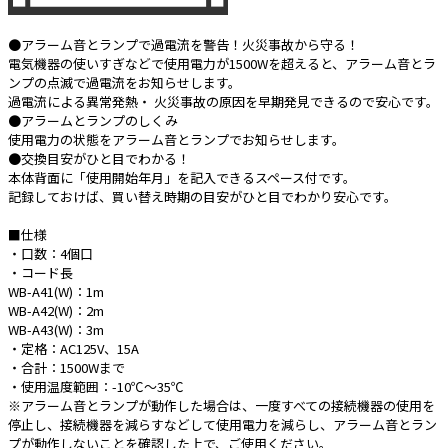
e431オリジナル
●アラーム音とランプで過電流を警告！火災事故から守る！
電気機器の使いすぎなどで使用電力が1500Wを超えると、アラーム音とラ
暑さ対策
ンプの点滅で過電流をお知らせします。
過電流による異常発熱・ 火災事故の原因を早期発見できるので安心です。
販売終了品
●アラームとランプのしくみ
使用電力の状態をアラーム音とランプでお知らせします。
●交換目安がひと目でわかる！
本体背面に「使用開始年月」を記入できるスペース付です。
記録しておけば、買い替え時期の目安がひと目でわかり安心です。
■仕様
・口数：4個口
・コード長
WB-A41(W)：1m
WB-A42(W)：2m
WB-A43(W)：3m
・定格：AC125V、15A
・合計：1500Wまで
・使用温度範囲：-10℃～35℃
※アラーム音とランプが動作した場合は、一度すべての接続機器の使用を
停止し、接続機器を減らすなどして使用電力を減らし、アラーム音とラン
プが動作しないことを確認した上で、ご使用ください。