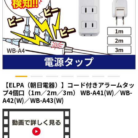
太陽光発電工事
エアコン・換気扇・空調資材
太陽光発電ケーブル・コネクタ・関連資
ホテル・病院向け
材/機器
電源ケーブル／コネクタ／分電盤／ブレ
ーカ
照明・照明器具
電源タップ・延長コード
スイッチ・コンセント（配線器具）
PF管/FEP管/CD管/情報線保護管
【ELPA（朝日電器）】コード付きアラームタッ
ボックス・ビニル電線管付属品・引き込
プ4個口（1m／2m／3m） WB-A41(W)／WB-
みカバー
A42(W)／WB-A43(W)
工具関連
EV充電設備工事関連
感染症関連
その他