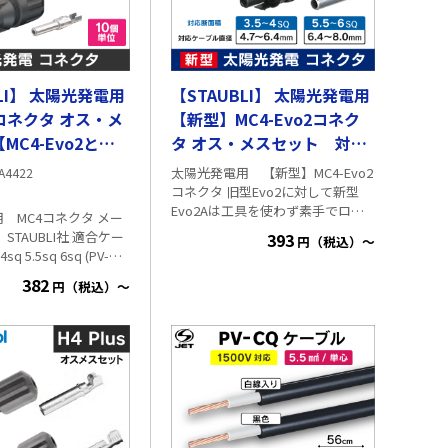
BLI】 太陽光発電用
【STAUBLI】 太陽光発電用
クタ オス・メ
【新型】MC4-Evo2コネク
MC4-Evo2と互
タ オス・メスセット 対応
】
線径：4.7～6.4mm
太陽光発電用 【新型】MC4-Evo2
A4422
コネクタ 旧型Evo2に対して新型
Evo2Aは工具を使わず素手でロッ
 MC4コネクタ メー
ク解除が可能です。 ※コネクタは
UBLI社 適合ケー
393
円（税込）～
素手でもロック解除できますが、
sq 5.5sq 6sq (PV-
ストーブリ社は工具の使用を推奨
、HCV) セット内容:オ
382
しています。 メーカー：スイス
円（税込）～
体およびコンダクタ一
STAUBLI社 適合ケーブル規格：PV-
CC、PV-CQケーブル
6Ⅱ-UR PV-
※塩化ビニルと
セッ
はケミカルクラックを発生する可
能性があり、
ストーブリ社はPVC外被（HCV）ケ
ーブルとの使用を推奨していませ
ん。 適合ケーブルサイズ：3.5㎟・