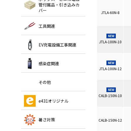
管付属品・引き込みカ
バー
JTLA-60N-8
工具関連
NEW
JTLA-100N-10
EV充電設備工事関連
感染症関連
NEW
JTLA-100N-12
その他
NEW
CALB-150N-10
e431オリジナル
暑さ対策
CALB-150N-12