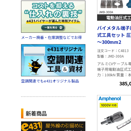
バイメタル端子
式工具セット 圧
メーカー廃番・在庫調整などでお得
～300mm2
注文コード
C4813
型番
JMD-300A
アルミCVケーブル
端子用電動油圧式工具
力：100kN 質量：本
テリーを含めて5.2
空調関連でもe431オリジナル製品
385,
10～300mm2 付
×1（マキタ BL185
速充電器（マキタ DC
説明書
） セット内
圧縮ダイス、収納
新着商品
アル