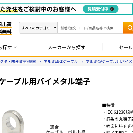
日出荷
料無料
ら探す
メーカーから探す
セール
クタ・関連資材/機器
アルミ導体ケーブル
アルミCVケーブル用バイメ
Vケーブル用バイメタル端子
■特徴
・IEC 61238
・銅製の丸端子
・表面にはすず
・端子内部には