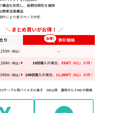
ク構造を採用し、長期信頼性を確保
は摩擦溶接構造
設計により省スペース対応
あり、正確な圧縮位置の確認が可能
まとめ買いがお得！
あたり
割引価格
,155
円
（税込）
—
,100
10
個購入の場合、
550
円
お得！
円
（税込）
（税込）
,045
100
個購入の場合、
11,000
円
お得！
円
（税込）
（税込）
CVケーブル用バイメタル端子 38SQ用 適用ボルトM8 の価格