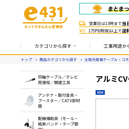
当
営業日は13時まで
送
¥0
1万円(税抜)以上で
カテゴリから探す
工事用途か
トップ
商品カテゴリから探す
太陽光発電ケーブル・コネ
アルミC
同軸ケーブル／テレビ
用接栓／関連工具
NEW
アンテナ・取付金具・
ブースター／CATV部材
類
配線補助具（モール・
結束バンド・テープ類