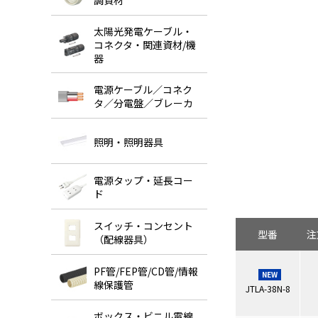
調資材
太陽光発電ケーブル・
コネクタ・関連資材/機
器
電源ケーブル／コネク
タ／分電盤／ブレーカ
照明・照明器具
電源タップ・延長コー
ド
スイッチ・コンセント
型番
注
（配線器具）
PF管/FEP管/CD管/情報
NEW
線保護管
JTLA-38N-8
ボックス・ビニル電線