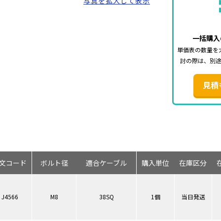
写真を拡大して表示
一括購入
単価表の数量を
討の際は、別
見積
文コード
ボルト径
適合ケーブル
購入単位
在庫区分
J4566
M8
38SQ
1個
当日発送