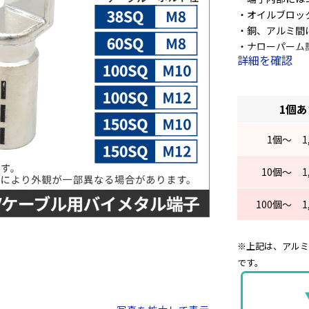
・オイルブロッ
・銅、アルミ間
・ナローパーム
詳細を確認
・圧縮指示線が
1個
1
個～
1
10
個～
1
100
個～
1
※上記は、アルミ
です。