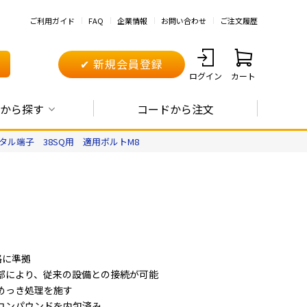
ご利用ガイド
FAQ
企業情報
お問い合わせ
ご注文履歴
✔ 新規会員登録
ログイン
カート
から探す
コードから注文
タル端子 38SQ用 適用ボルトM8
規格に準拠
部により、従来の設備との接続が可能
めっき処理を施す
コンパウンドを内包済み