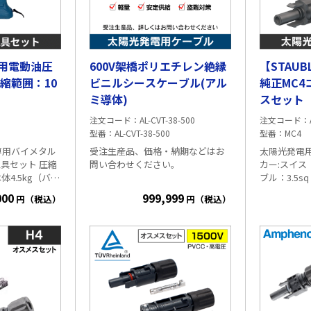
用電動油圧
600V架橋ポリエチレン絶縁
【STAU
縮範囲：10
ビニルシースケーブル(アル
純正MC4コネ
ミ導体)
スセット【
換性有り
注文コード
AL-CVT-38-500
注文コード
型番
AL-CVT-38-500
型番
MC4
専用バイメタル
受注生産品、価格・納期などはお
太陽光発電用
セット 圧縮
問い合わせください。
カー:スイス STA
体4.5kg（バッ
ブル：3.5sq 4
kg） 圧縮範囲：
軽量・安定供給・盗
CC、PV-CQ
000
999,999
円（税込）
円（税込）
属品：バッテリ
ス・メス本
難防止対策に！アル
0B：
仕様
）、急
式 対応ケーブル直径:5.9～8.8mm
18RF：
取扱
型番:PV-KBT4/
ミCVTのメリット
軽
📌
容：工具本体、
KST4/6Ⅱ-UR 1組=オス・メス
い／同等の銅ケーブルよ
ケース、マニュ
ト 【MC4 Evo2コネクタと互換性あ
り】
り、50～70%軽量
アルミケ
ーブルは銅に比べて軽量。 ケーブ
ルの搬入設置作業が容易になり、