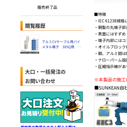
販売終了品
■特徴
・IEC 61238規
閲覧履歴
・銅製の丸端子部
・表面にはすずめ
・端子内部にはコ
アルミCVケーブル用バイ
・オイルブロック
メタル端子 38SQ用 適
用ボルトM8
・銅、アルミ間は
・ナローパーム設
・圧縮指示線があ
大口・一括発注の
※本製品の施工
お問い合わせ
■SUNKEAN