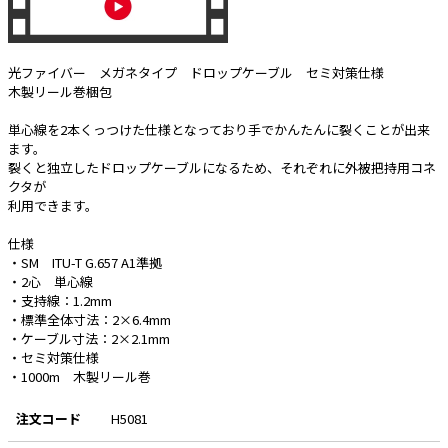
e431オリジナル
光ファイバー メガネタイプ ドロップケーブル セミ対策仕様
暑さ対策
木製リール巻梱包
販売終了品
単心線を2本くっつけた仕様となっており手でかんたんに裂くことが出来
ます。
裂くと独立したドロップケーブルになるため、それぞれに外被把持用コネ
クタが
利用できます。
仕様
・SM ITU-T G.657 A1準拠
・2心 単心線
・支持線：1.2mm
・標準全体寸法：2×6.4mm
・ケーブル寸法：2×2.1mm
・セミ対策仕様
・1000m 木製リール巻
注文コード
H5081