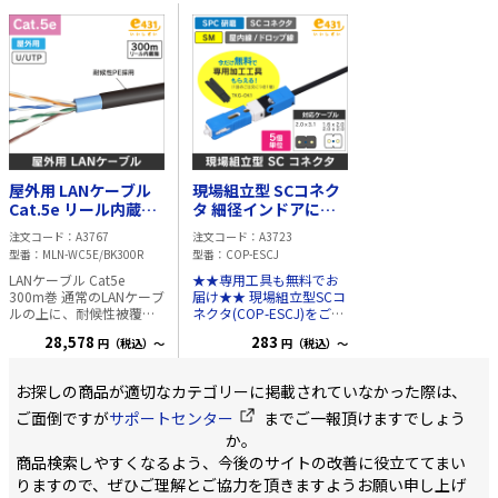
以下 ・反射減衰量 45dB
巻 木製リール寸法 ・直
スや現場組立コネク
以上 対応ケーブル ・
径 450mm ・高さ
心線切り幅を正確に
Φ0.25/0.9、2.0～3.0mm
260mm
可能 ●ロック機能
丸型ケーブル
勝手に広がらない 【商品
2×1.6/2.0/3.0mmケーブ
仕様】 ・適用光フ
ル 内容物 ・LCコネクタ本
ー：SM、MM ・光
体 ・カッター固定具
バー心数：単心線 
(コネクタ10個につき1個)
ァイバー外径：125μ
・ワイパー (コネクタ10
光ファイバー被覆：φ0
個につき10枚) ・日本語
ｍｍ、φ0.90mm 
説明書
ーブル被覆外径：
屋外用 LANケーブル
現場組立型 SCコネク
φ2mm、φ3mm ・
Cat.5e リール内蔵箱
タ 細径インドアにも
ップケーブル被覆サ
入 300m巻
対応 ■今なら工具付
ズ：2mm×1.6mm
注文コード
A3767
注文コード
A3723
き!■
3mm×2mm ・付
型番
MLN-WC5E/BK300R
型番
COP-ESCJ
専用六角棒レンチ、
LANケーブル Cat5e
★★専用工具も無料でお
用スポンジ4個 【使用上
300m巻 通常のLANケーブ
届け★★ 現場組立型SCコ
の注意】 ※鉄線や
ルの上に、耐候性被覆で
ネクタ(COP-ESCJ)をご購
イヤー、FRPワイヤ
コーティングされたケー
入で、 無料で専用加工工
カットはできないの
28,578
283
円（税込）～
円（税込）～
ブルです。 ※ケーブル引
具(TKG-OK1) 1個プレゼン
注意ください
出時に、よれないリール
ト🎁 （一回のご注文につ
内蔵箱を採用! 導体
き1個） 工具を別でご用
お探しの商品が適切なカテゴリーに掲載されていなかった際は、
径:0.5mm (単線) 材質:軟
意いただく必要がありま
銅線 適用規格：ANSI/TIA-
せん！ ------------ ■新型の
ご面倒ですが
サポートセンター
までご一報頂けますでしょう
568.2-E、ISO/IEC 11801-
特徴■ ・細径のケーブル
か。
1 Ed1.0、JIS X 5150-
に対応しました ・ケーブ
商品検索しやすくなるよう、今後のサイトの改善に役立ててまい
1:2021、IEC 61156-5、
ルの固定方法が変わり、
JCS 5507:2023 長
より安定した接続が可能
りますので、ぜひご理解とご協力を頂きますようお願い申し上げ
さ:300m 1m毎レングスマ
です ■商品紹介■ 現場で