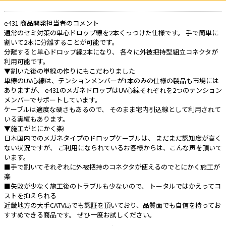
e431 商品開発担当者のコメント
通常のセミ対策の単心ドロップ線を2本くっつけた仕様です。 手で簡単に
割いて2本に分離することが可能です。
分離すると単心ドロップ線2本になり、 各々に外被把持型組立コネクタが
利用可能です。
▼割いた後の単線の作りにもこだわりました
単線のUV心線は、テンションメンバーが1本のみの仕様の製品も市場には
ありますが、 e431のメガネドロップはUV心線それぞれを2つのテンション
メンバーでサポートしています。
ケーブルは適度な硬さもあるので、 そのまま宅内引込線として利用されて
いる実績もあります。
▼施工がとにかく楽!
日本国内でのメガネタイプのドロップケーブルは、 まだまだ認知度が高く
ない状況ですが、 ご利用になられているお客様からは、こんな声を頂いて
います。
■手で割いてそれぞれに外被把持のコネクタが使えるのでとにかく施工が
楽
■失敗が少なく施工後のトラブルも少ないので、 トータルではかえってコ
ストを抑えられる
近畿地方の大手CATV局でも認証を頂いており、品質面でも自信を持ってお
すすめできる商品です。 ぜひ一度お試しください。