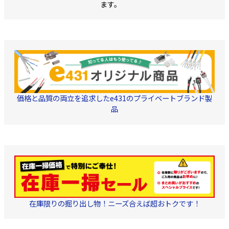
ます。
ーク付 カラー:ブラック
かんたん取付が可能な、
梱包状態:300m巻/リール
SCコネクターです。 屋内
内蔵箱入
ケーブルやドロップケー
ブルの外被に把持して加
工します。 (UV心線に直
接接続するコネクタでは
ありません) 仕様 ・研磨
面 SPC ・減衰量 0.5dB以
下 ・反射減衰量 40dB以
上 内容物 ・本体1個 ・
ケーブルホルダー1個(ケ
ーブルが動かない様に固
価格と品質の両立を追求したe431のプライベートブランド製
定する為のパーツ) ケー
ブルホルダーは単体でも
品
ご購入いただけます。
→
こちらから COP-ESCJ用
単品パーツ ケーブルホル
ダー
・不織布1枚(ス
トリッパーにて外被を取
った後、ケーブルを拭取
る為の布) ■■■■ ご注
意 ■■■■ ・同商品の組
立加工に際して、別途ホ
ルダー工具が必要となり
ます。
→こちらから 現
在庫限りの掘り出し物！ニーズ合えば超おトクです！
場組立型 SCコネクタ 専
用工具 (ストリッパー兼カ
ッターホルダー 外把持用)