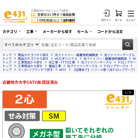
工事資材のプロショップe資材 CATV・アンテナ・防犯・光・LAN・電気・空調工事など
営業日は13時まで
当日出荷
¥0
1万円(税抜)以上で
送料無料
ログイン
カート
メニュー
カテゴリ
工事
メーカーから探す
セール
コードから注文
同軸ケーブル／テレビ用接栓／関連工具
CATV・アンテナ工事
在庫一掃セール
アンテナ・取付金具・ブースター／CATV
トップ
商品カテゴリから探す
光ファイバー・融着接続機関連
光ファイバーケーブル
光工事・FTTH工事
部材類
トップ
商品カテゴリから探す
e431オリジナル
光ファイバー・融着接続機関連
光
トップ
工事用途から探す
光工事・FTTH工事
光ファイバーケーブル
ドロップケー
トップ
配線補助具（モール・結束バンド・テー
工事用途から探す
電話工事
光ファイバーケーブル
ドロップケーブル
【
エアコン・換気扇工事
トップ
メーカー/ブランドで探す
e431
【在庫あり】＜リール巻＞光ドロップケーブル メガネ
プ類 他）
防犯カメラ工事
防犯工事関連
近畿地方大手CATV局 認証済み
LAN配線工事
HDMIケーブル・周辺機器／RCAケーブル
1/3
電話工事
電話線／コネクタ／アダプタ
電気配管工事
光ファイバー・融着接続機関連
EV充電設備工事
LANケーブル・コネクタ・関連資材/機器
照明設置工事
ネットワーク機器