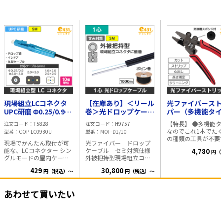
現場組立LCコネクタ
【在庫あり】＜リール
光ファイバース
UPC研磨 Φ0.25/0.9、
巻＞光ドロップケーブ
パー（多機能タ
2.0～3.0mm丸形ケー
ル SM 1心線(単心線)
【特長】 ●多機能
注文コード
T5828
注文コード
H9757
ブル、
1000m
なのでこれ1本でた
型番
COP-LC0930U
型番
MOF-D1/10
2×1.6/2.0/3.0mmケ
の種類の工具が不要
現場でかんたん取付が可
光ファイバー ドロップ
ーブル適合
す。 ●ケブラーの
能な、LCコネクター シン
ケーブル セミ対策仕様
4,780
円（
が可能 ●光ファイ
グルモードの屋内ケーブ
外被把持型現場組立コネ
外被のストリップに
ルやドロップケーブルの
クタに最適なケーブル リ
心出しが可能 ●光
429
30,800
円（税込）～
円（税込）～
外被に把持します。 大手
ール巻 仕様 ・SM ITU-T
バードロップケーブ
メーカーのファイバーカ
G.657 A1準拠 ・支持線
ストリップが可能 ●1
ッターのほとんどの機種
1.2mm 外
ｍまでの支持線がカ
あわせて買いたい
に対応しています。 (組立
寸:4.2x2.0mm（支持線剥
できます。 ●専用
には、ファイバーカッタ
離時 約2.1x2.0mm） ・1
ンローラーによる清
ーが必要です) 仕様 ・研
心 単心線 ・セミ対策仕
可能 ●回転スケー
磨面 UPC ・減衰量 0.5dB
様 ・1000m 木製リール
で、メカニカルスプ