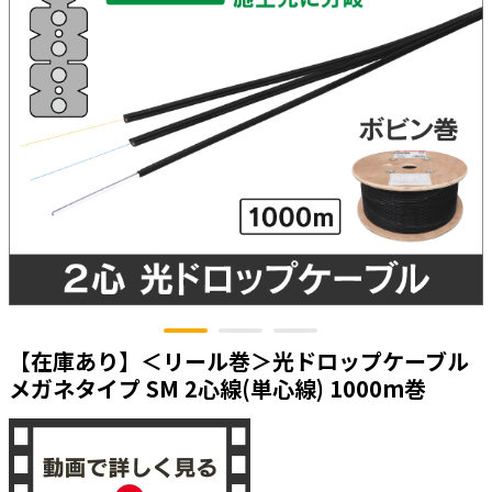
太陽光発電工事
エアコン・換気扇・空調資材
太陽光発電ケーブル・コネクタ・関連資
ホテル・病院向け
材/機器
電源ケーブル／コネクタ／分電盤／ブレ
ーカ
照明・照明器具
電源タップ・延長コード
スイッチ・コンセント（配線器具）
PF管/FEP管/CD管/情報線保護管
ボックス・ビニル電線管付属品・引き込
みカバー
【在庫あり】＜リール巻＞光ドロップケーブル
工具関連
メガネタイプ SM 2心線(単心線) 1000m巻
EV充電設備工事関連
感染症関連
その他