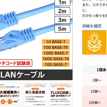
また、コネクタ
に、
爪の引っ掛りを
詳細を確認
・FLUKEパッ
・スリムタイプ
・エイリアンクロ
・ADSL,FTTH
・規格 CAT.6A
・ストレート配
・10G BASE-T
1個
・コネクタの爪
・1本づつPE袋
1
個～
10
個～
100
個～