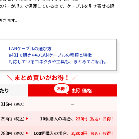
カバーが爪まで保護しているので、ケーブルを引き寄せる際
防ぎます。
チコード試験済
LANケーブルの選び方
のコネクタを採用
e431で販売中のLANケーブルの種類と特徴
ストーク対策に最適なU/FTP
対応しているコネクタや工具も、まとめてご紹介。
,CATV環境に対応
まとめ買いがお得！
線
対応
あたり
割引価格
折れ防止
で簡易包装
316
円
（税込）
—
294
10
個購入の場合、
220
円
お得！
円
（税込）
（税込）
283
100
個購入の場合、
3,300
円
お得！
円
（税込）
（税込）