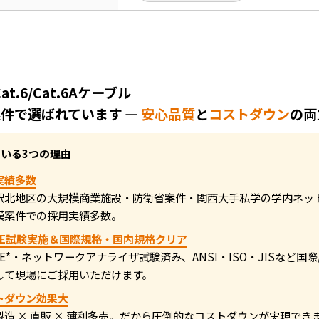
at.6/Cat.6Aケーブル
件で選ばれています ―
安心品質
と
コストダウン
の両
いる3つの理由
実績多数
駅北地区の大規模商業施設・防衛省案件・関西大手私学の学内ネッ
模案件での採用実績多数。
UKE試験実施＆国際規格・国内規格クリア
KE*・ネットワークアナライザ試験済み、ANSI・ISO・JISなど国
して現場にご採用いただけます。
トダウン効果大
製造 × 直販 × 薄利多売。だから圧倒的なコストダウンが実現でき