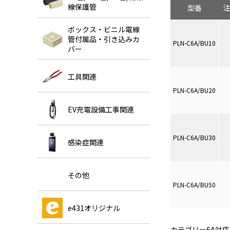
線保護管
型番
ボックス・ビニル電線
管付属品・引き込みカ
PLN-C6A/BU10
バー
工具関連
PLN-C6A/BU20
EV充電設備工事関連
PLN-C6A/BU30
感染症関連
その他
PLN-C6A/BU50
e431オリジナル
カテゴリー6A対応