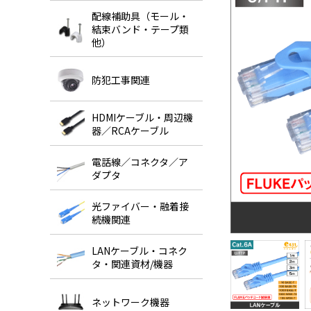
配線補助具（モール・
結束バンド・テープ類
他）
防犯工事関連
HDMIケーブル・周辺機
器／RCAケーブル
電話線／コネクタ／ア
ダプタ
光ファイバー・融着接
続機関連
LANケーブル・コネク
タ・関連資材/機器
ネットワーク機器