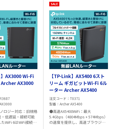
SALE
】AX3000 Wi-Fi
【TP-Link】AX5400 6スト
rcher AX3000
リーム ギガビットWi-Fi 6ル
ーター Archer AX5400
R3687
注文コード
T0371
 AX3000
型番
Archer AX5400
6テクノロジー対応：旧規格
●高速AX5400WiFi：最大
速・低遅延・接続可能
5.4Gbps（4804Mbps + 574Mbps）
WiFi 6はWiFi接続の
の速度を提供し、高速ブラウジン
に向上させます。 ●
k社製品についてのご注
グ・ストリーミング・ダウンロー
✅TP-Link社製品についてのご注