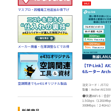
SALE
マスプロ・因幡電工他追加お値下げ
メーカー廃番・在庫調整などでお得
【TP-Link】AX1
6ルーター Arche
空調関連でもe431オリジナル製品
注文コード
J5732
型番
Archer AX1500
●快適WiFi 6：合
1.5Gbps（1201Mb
300Mbps：2.4G
し、ストリーミン
✅TP-Link社製品
新着商品