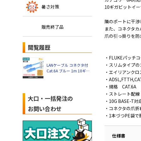
暑さ対策
10ギガビットイ
隣のポートに干渉
販売終了品
また、コネクタカ
爪の引っ掛りを防
閲覧履歴
・FLUKEパッチ
・スリムタイプの
LANケーブル コネクタ付
Cat.6A ブルー 1m 10ギガ
・エイリアンクロス
ビットイーサネット
・ADSL,FTTH,
・規格 CAT.6A
・ストレート配線
大口・一括発注の
・10G BASE-T対
お問い合わせ
・コネクタの爪折
・1本づつPE袋で
仕様書