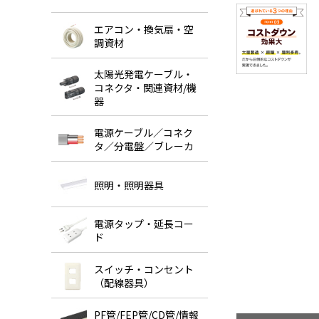
エアコン・換気扇・空
調資材
太陽光発電ケーブル・
コネクタ・関連資材/機
器
電源ケーブル／コネク
タ／分電盤／ブレーカ
照明・照明器具
電源タップ・延長コー
ド
スイッチ・コンセント
（配線器具）
PF管/FEP管/CD管/情報