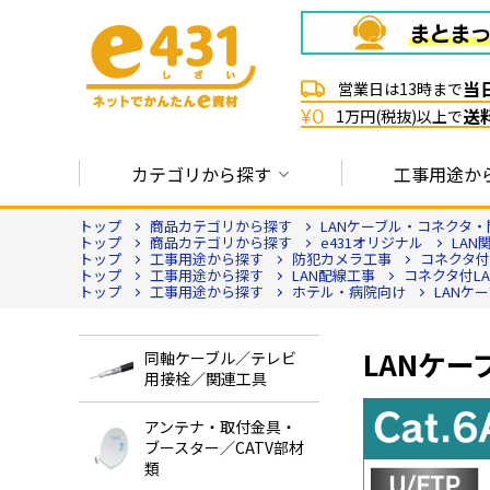
当
営業日は13時まで
送
¥0
1万円(税抜)以上で
カテゴリから探す
工事用途か
トップ
商品カテゴリから探す
LANケーブル・コネクタ・
トップ
商品カテゴリから探す
e431オリジナル
LAN
トップ
工事用途から探す
防犯カメラ工事
コネクタ付
トップ
工事用途から探す
LAN配線工事
コネクタ付L
トップ
工事用途から探す
ホテル・病院向け
LANケ
LANケー
同軸ケーブル／テレビ
用接栓／関連工具
アンテナ・取付金具・
ブースター／CATV部材
類