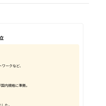
立
トワークなど、
際/国内規格に準拠。
ました。