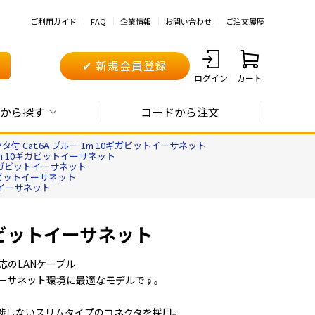
ご利用ガイド
FAQ
企業情報
お問い合わせ
ご注文履歴
✔ 新規会員登録
ログイン
カート
から探す
コードから注文
タ付 Cat.6A ブルー 1m 10ギガビットイーサネット
 1m 10ギガビットイーサネット
10ギガビットイーサネット
ギガビットイーサネット
ットイーサネット
ギガビットイーサネット
応のLANケーブル
イーサネット環境に最適なモデルです。
渉しないスリムタイプのコネクタを採用。