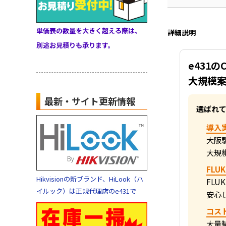
単価表の数量を大きく超える際は、
詳細説明
別途お見積りも承ります。
e431のC
大規模案
最新・サイト更新情報
選ばれて
導入
大阪
大規
FL
Hikvisionの新ブランド、HiLook（ハ
FLU
イルック）は正規代理店のe431で
安心
コス
大量