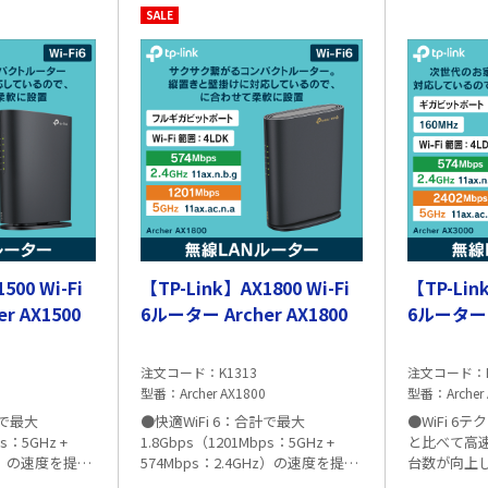
SALE
500 Wi-Fi
【TP-Link】AX1800 Wi-Fi
【TP-Link
r AX1500
6ルーター Archer AX1800
6ルーター A
注文コード
K1313
注文コード
型番
Archer AX1800
型番
Archer
計で最大
●快適WiFi 6：合計で最大
●WiFi 
ps：5GHz +
1.8Gbps（1201Mbps：5GHz +
と比べて高
Hz）の速度を提供
574Mbps：2.4GHz）の速度を提供
台数が向上した
グやオンライン
についてのご注
し、ストリーミングやオンライン
✅TP-Link社製品についてのご注
快適性をさら
✅TP-Lin