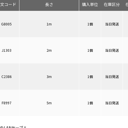
注文コード
長さ
購入単位
在庫区分
G8005
1m
1個
当日発送
J1303
2m
1個
当日発送
C2386
3m
1個
当日発送
F8997
5m
1個
当日発送
のLANケーブル