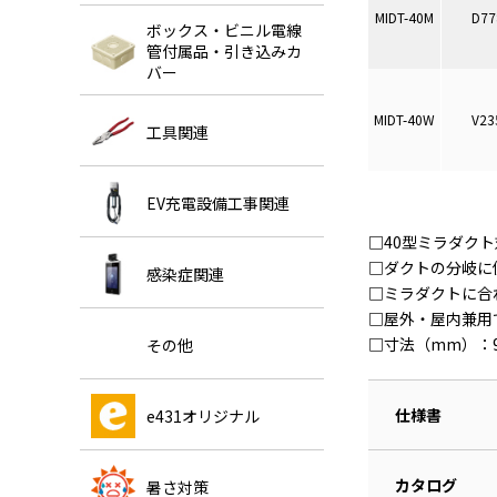
MIDT-40M
D77
ボックス・ビニル電線
管付属品・引き込みカ
バー
MIDT-40W
V23
工具関連
EV充電設備工事関連
□40型ミラダク
□ダクトの分岐に
感染症関連
□ミラダクトに合
□屋外・屋内兼用
□寸法（mm）：91(L
その他
仕様書
e431オリジナル
カタログ
暑さ対策