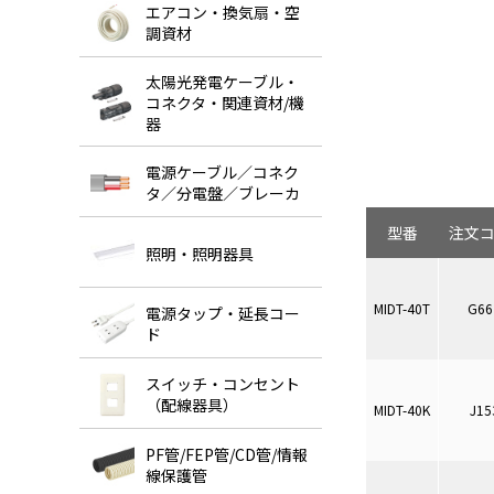
エアコン・換気扇・空
調資材
太陽光発電ケーブル・
コネクタ・関連資材/機
器
電源ケーブル／コネク
タ／分電盤／ブレーカ
型番
注文
照明・照明器具
MIDT-40T
G66
電源タップ・延長コー
ド
スイッチ・コンセント
（配線器具）
MIDT-40K
J15
PF管/FEP管/CD管/情報
線保護管