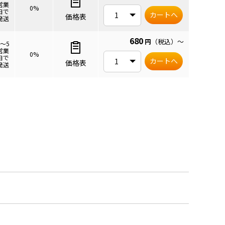
営業
0%
日で
カートへ
価格表
発送
680
円
（税込）
～
3～5
営業
0%
日で
カートへ
価格表
発送