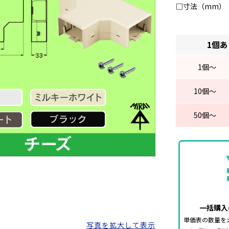
□寸法（mm）：91(
1個
1
個～
10
個～
50
個～
一括購入
単価表の数量を
写真を拡大して表示