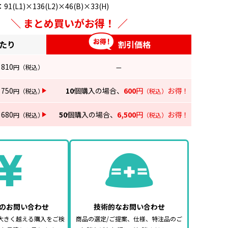
L1)×136(L2)×46(B)×33(H)
まとめ買いがお得！
あたり
割引価格
810
円
（税込）
—
750
10
個購入の場合、
600
円
お得！
円
（税込）
（税込）
680
50
個購入の場合、
6,500
円
お得！
円
（税込）
（税込）
のお問い合わせ
技術的なお問い合わせ
大きく越える購入をご検
商品の選定/ご提案、仕様、特注品のご