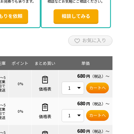
途お見積りも承ります。
相談などお気軽にご相談ください。
もりを依頼
相談してみる
お気に入り
在庫
ポイント
まとめ買い
単価
680
円
（税込）
～
3～5
営業
0%
日で
カートへ
価格表
発送
680
円
（税込）
～
3～5
営業
0%
日で
カートへ
価格表
発送
680
円
（税込）
～
3～5