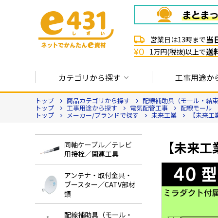
当
営業日は13時まで
送
¥0
1万円(税抜)以上で
カテゴリから探す
工事用途か
トップ
商品カテゴリから探す
配線補助具（モール・結束
トップ
工事用途から探す
電気配管工事
配線モール
トップ
メーカー/ブランドで探す
未来工業
【未来工
【未来工業
同軸ケーブル／テレビ
用接栓／関連工具
アンテナ・取付金具・
ブースター／CATV部材
類
配線補助具（モール・