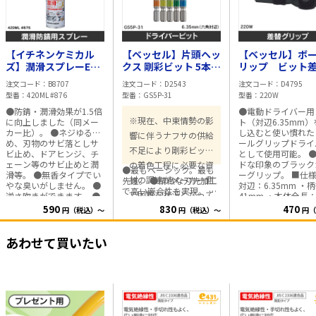
【イチネンケミカル
【ベッセル】片頭ヘッ
【ベッセル】ボ
ズ】潤滑スプレーEX
クス 剛彩ビット 5本組
リップ ビット
420ML #876
（アソート） GS5P-
リップ 220W
注文コード
B8707
注文コード
D2543
注文コード
D4795
31
型番
420ML #876
型番
GS5P-31
型番
220W
●防錆・潤滑効果が1.5倍
●電動ドライバー用
※現在、中東情勢の影
に向上しました（同メー
ト（対辺6.35mm）
カー比）。 ●ネジゆる
し込むと使い慣れた
響に伴うナフサの供給
め、刃物のサビ落としサ
ールグリップドライ
不足により剛彩ビット
ビ止め、ドアヒンジ、チ
として使用可能。 
ェーン等のサビ止めと潤
ドな印象のブラック
の着色工程に必要な資
●最もベーシック。最も
滑等。 ●無香タイプでい
ーグリップ。 ■仕様 ・軸
材の調達がメーカー側
先進。 ●精緻な刃先加工
やな臭いがしません。 ●
対辺：6.35mm ・
で高い嵌合性を実現。 ●
で困難な状況となって
逆さ吹きができます。 ●
41mm ・本体全長
ビット材はダイハード鋼
フッ素樹脂パウダーの
100mm
590
830
470
おります。当該製品に
円（税込）～
円（税込）～
円（
（最高硬度HRC62）を使
PTFEを配合し、潤滑性を
用。強く、しなやかで耐
つきましては無地の製
向上させています。 ■仕
久性は抜群。 ■仕様 ・六
様 ・内容量：420ml ・危
品に変更されます。品
あわせて買いたい
角対辺2.5×65mm ・六角
険物の類別：第四類 ・第
質および機能には影響
対辺3×65mm ・六角対
三石油類168mL・エアゾ
辺4×65mm ・六角対辺
ございません。新製品
ール・危険等級III ・危険
5×65mm ・六角対辺
物の性質：非水溶性 ・成
への移行中は、新・旧
6×65mm
分：石油系溶剤、ラノリ
異なる製品の在庫が混
ン、防錆剤・LPG
在する可能性がござい