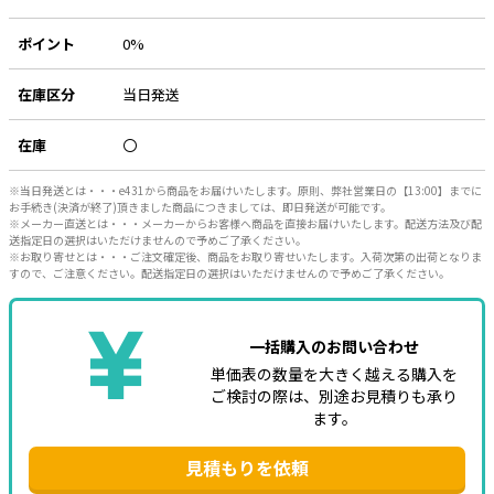
e431オリジナル
ポイント
0%
暑さ対策
在庫区分
当日発送
販売終了品
在庫
〇
※当日発送とは・・・e431から商品をお届けいたします。原則、弊社営業日の【13:00】までに
お手続き(決済が終了)頂きました商品につきましては、即日発送が可能です。
※メーカー直送とは・・・メーカーからお客様へ商品を直接お届けいたします。配送方法及び配
送指定日の選択はいただけませんので予めご了承ください。
※お取り寄せとは・・・ご注文確定後、商品をお取り寄せいたします。入荷次第の出荷となりま
すので、ご注意ください。配送指定日の選択はいただけませんので予めご了承ください。
一括購入のお問い合わせ
単価表の数量を大きく越える購入を
ご検討の際は、別途お見積りも承り
ます。
見積もりを依頼