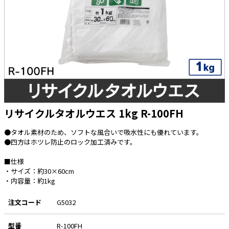
太陽光発電工事
エアコン・換気扇・空調資材
太陽光発電ケーブル・コネクタ・関連資
ホテル・病院向け
材/機器
電源ケーブル／コネクタ／分電盤／ブレ
ーカ
照明・照明器具
電源タップ・延長コード
リサイクルタオルウエス 1kg R-100FH
スイッチ・コンセント（配線器具）
●タオル素材のため、ソフトな風合いで吸水性にも優れています。
PF管/FEP管/CD管/情報線保護管
●四方はホツレ防止のロック加工済みです。
ボックス・ビニル電線管付属品・引き込
みカバー
■仕様
・サイズ：約30×60cm
工具関連
・内容量：約1kg
EV充電設備工事関連
注文コード
G5032
感染症関連
型番
R-100FH
その他