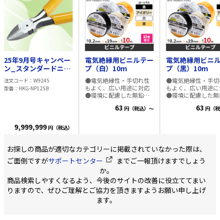
ます。お客様にはご不
便をおかけし大変申し
訳ございませんが、何
卒ご理解賜りますよう
お願い申し上げます。
25年9月号キャンペー
電気絶縁用ビニルテー
電気絶縁用ビニ
ン_スタンダードニッ
プ（白）10m
プ（黒）10m
パー ラウンド刃タイ
●電気絶縁性・手切れ性
●電気絶縁性・手切
注文コード
W9245
プ 125mm
もよく、広い用途に対応
もよく、広い用途に
型番
HKG-NP125B
●環境に配慮した無鉛タ
●環境に配慮した無
イプ ●配線工事、配線の
イプ ●配線工事、
63
63
円（税込）～
円（税
識別、機械工事の絶縁用
識別、機械工事の絶
に ●4色のカラーバリエ
に ●4色のカラーバ
ーション ●JIS C 2336適
ーション ●JIS C 23
9,999,999
円（税込）
合品 ■仕様 ・規格寸法
合品 ■仕様 ・規格寸法
厚さ：0.2mm 幅：19mm
厚さ：0.2mm 幅：
長さ：10m ・色：黒、ア
長さ：10m ・色：
お探しの商品が適切なカテゴリーに掲載されていなかった際は、
イボリー、白、黄 ・備
イボリー、白、黄 
ご面倒ですが
サポートセンター
までご一報頂けますでしょう
考：JIS C 2336 A種 JQA
考：JIS C 2336 A種
認証番号：
認証番号：
か。
JQTW08009（電気絶縁用
JQTW08009（電
商品検索しやすくなるよう、今後のサイトの改善に役立ててまい
ポリ塩化ビニル粘着テー
ポリ塩化ビニル粘着
りますので、ぜひご理解とご協力を頂きますようお願い申し上げ
プ） ・包装：PP包装（1
プ） ・包装：PP包
巻）×シュリンクパック
巻）×シュリンクパ
ます。
（10巻）
（10巻）