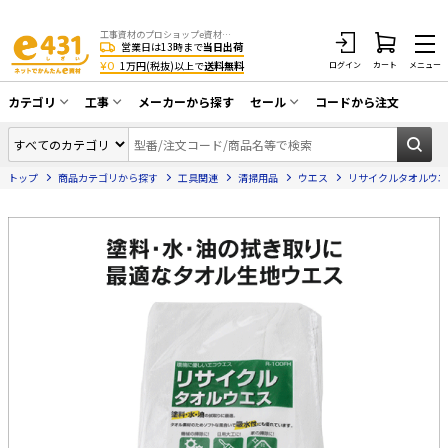
工事資材のプロショップe資材 CATV・アンテナ・防犯・光・LAN・電気・空調工事など
営業日は13時まで
当日出荷
¥0
1万円(税抜)以上で
送料無料
ログイン
カート
メニュー
カテゴリ
工事
メーカーから探す
セール
コードから注文
同軸ケーブル／テレビ用接栓／関連工具
CATV・アンテナ工事
在庫一掃セール
アンテナ・取付金具・ブースター／CATV
トップ
商品カテゴリから探す
工具関連
清掃用品
ウエス
リサイクルタオルウエス 1
光工事・FTTH工事
部材類
配線補助具（モール・結束バンド・テー
エアコン・換気扇工事
プ類 他）
防犯カメラ工事
防犯工事関連
LAN配線工事
HDMIケーブル・周辺機器／RCAケーブル
電話工事
電話線／コネクタ／アダプタ
電気配管工事
光ファイバー・融着接続機関連
EV充電設備工事
LANケーブル・コネクタ・関連資材/機器
照明設置工事
ネットワーク機器