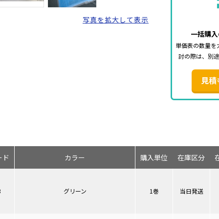
写真を拡大して表示
一括購入
単価表の数量を
討の際は、別
見積
ード
カラー
購入単位
在庫区分
3
グリーン
1巻
当日発送