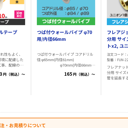
dB/30dB対応
 UHF1.5dB
ースにはダイキ
造を採用。シー
 外来電波の影
防ぎます。 経
ルテープ
つば付ウォールパイプ φ70
フレアジョ
め、長く安心し
用/内径66mm
分用 サイズ:
 ・電源部プラ
止加工 ・電源
トx2, ユ
Aで余裕ある設計
切れ性もよく、
つば付ウォールパイプ コアドリル
注文コード
ンテナで動作確
環境に配慮した
径:φ65mm(内径61mm)
型番
FUN-2
工事、配線の識
φ70mm(内径66mm)
キャップ
フレアナッ
用に ●4色の
長さ:210mm 1cm単位で切断長が判
明書 1部
分用 サイズ:6.35(1
3
165
円（税込）～
円（税込）～
●JIS C
別可能です
管を延長するセ
トx2個 ・ユニオン
mm 長さ：10m
にご利用下
ー、白、黄 ・
 A種 JQA 認証番
（電気絶縁用ポリ
プ） ・包装：
シュリンクパッ
発注・お見積りについて