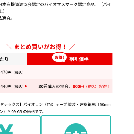
日本有機資源協会認定のバイオマスマーク認定商品。（バイ
上）
法適合。
プレー塗装時の養生
まとめ買いがお得！
見切り、グレーチングの養生
事、引越し、イベント等での養生
あたり
割引価格
ど美観養生が必要な目立たせたくない場所におすすめ（Y-
470
円
（税込）
—
440
30
巻購入の場合、
900
円
お得！
ア・半透明、グリーン
円
（税込）
（税込）
ヤテックス】パイオラン（TM）テープ 塗装・建築養生用 50mm
m
） Y-09-GR の価格です。