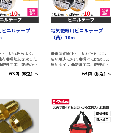
用ビニルテープ
電気絶縁用ビニルテープ
m
（黄）10m
性・手切れ性もよく、
●電気絶縁性・手切れ性もよく、
対応 ●環境に配慮した
広い用途に対応 ●環境に配慮した
 ●配線工事、配線の識
無鉛タイプ ●配線工事、配線の識
の絶縁用に ●4色の
別、機械工事の絶縁用に ●4色の
63
63
円（税込）～
円（税込）～
ション ●JIS C
カラーバリエーション ●JIS C
2336適合品 ■仕様 ・規格寸法 厚
 幅：19mm 長さ：10m
さ：0.2mm 幅：19mm 長さ：10m
アイボリー、白、黄 ・
・色：黒、アイボリー、白、黄 ・
 2336 A種 JQA 認証番
備考：JIS C 2336 A種 JQA 認証番
8009（電気絶縁用ポリ
号：JQTW08009（電気絶縁用ポリ
粘着テープ） ・包装：
塩化ビニル粘着テープ） ・包装：
巻）×シュリンクパッ
PP包装（1巻）×シュリンクパッ
ク（10巻）