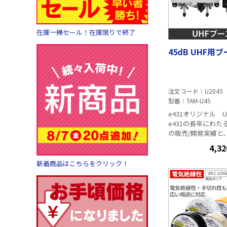
在庫一掃セール！在庫限りで終了
45dB UHF用
注文コード
U2045
型番
TAM-U45
e431オリジナル 
e431の長年にわ
の販売/開発実績と
売実績から得たノ
4,32
品の開発に注ぎ込み
様のニーズやお困
新着商品はこちらをクリック！
ってきたe431だ
向け特化型のブースタ
高利得 45dB 業
ブースター利得45
プクラス。 余裕
場所・地域を選ば