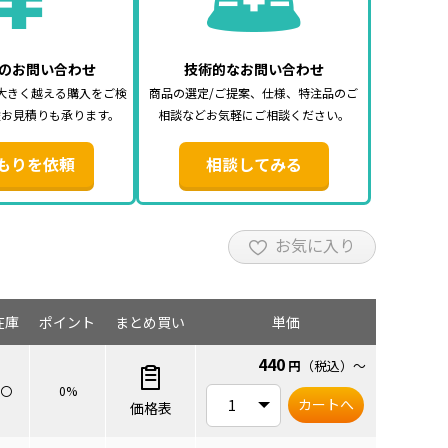
のお問い合わせ
技術的なお問い合わせ
大きく越える購入をご検
商品の選定/ご提案、仕様、特注品のご
途お見積りも承ります。
相談などお気軽にご相談ください。
もりを依頼
相談してみる
お気に入り
在庫
ポイント
まとめ買い
単価
440
円
（税込）
～
〇
0%
カートへ
価格表