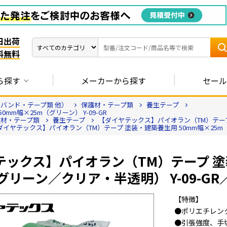
日出荷
料無料
ら探す
メーカーから探す
セール
バンド・テープ類 他）
保護材・テープ類
養生テープ
m幅×25m（グリーン） Y-09-GR
護材・テープ類
養生テープ
【ダイヤテックス】パイオラン（TM）テープ 塗
ダイヤテックス】パイオラン（TM）テープ 塗装・建築養生用 50mm幅×25m（グリ
テックス】パイオラン（TM）テープ 塗
グリーン／クリア・半透明） Y-09-GR／Y
【特徴】
●ポリエチレン
●引張強度、手