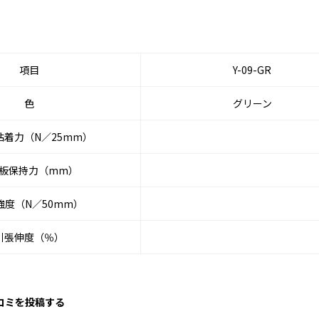
項目
Y-09-GR
色
グリーン
粘着力（N／25mm）
S板保持力（mm）
強度（N／50mm）
引張伸度（％）
口コミを投稿する