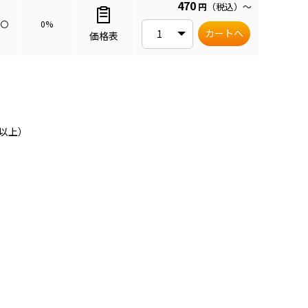
470
円
（税込）
～
〇
0%
カートへ
価格表
以上）