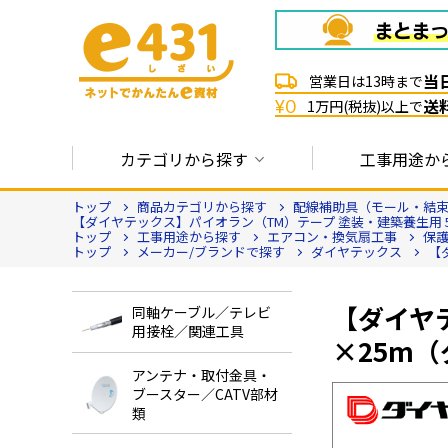
当
営業日は13時まで
送
¥0
1万円(税抜)以上で
カテゴリから探す
工事用途か
トップ
商品カテゴリから探す
配線補助具（モール・結束
【ダイヤテックス】パイオラン（TM）テープ 塗装・建築養生用 50m
トップ
工事用途から探す
エアコン・換気扇工事
保
トップ
メーカー/ブランドで探す
ダイヤテックス
【
【ダイヤ
同軸ケーブル／テレビ
用接栓／関連工具
×25m（
アンテナ・取付金具・
ブースター／CATV部材
類