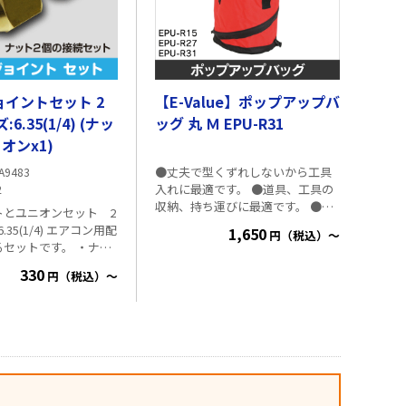
イントセット 2
【E-Value】ポップアップバ
6.35(1/4) (ナッ
ッグ 丸 Ｍ EPU-R31
ニオンx1)
●丈夫で型くずれしないから工具
A9483
入れに最適です。 ●道具、工具の
2
収納、持ち運びに最適です。 ●強
トとユニオンセット 2
力スプリング付で、中身が空でも
/4) エアコン用配
1,650
円（税込）～
しっかり自立します。 ●ビニール
ットです。 ・ナッ
袋を入れればゴミ箱やバケツとし
x1個 2分の銅管
330
ても使用できます。 ●使わない時
円（税込）～
さい。
サッとたたんでカチッとロック、
コンパクトで持ち運びにも便利で
す。 ■仕様 EPU-R15 ・伸ばした時
の高さ：約180mm ・たたんだ時の
高さ：約100mm ・直径：約
150mm EPU-R27 ・伸ばした時の高
さ：約270mm ・たたんだ時の高