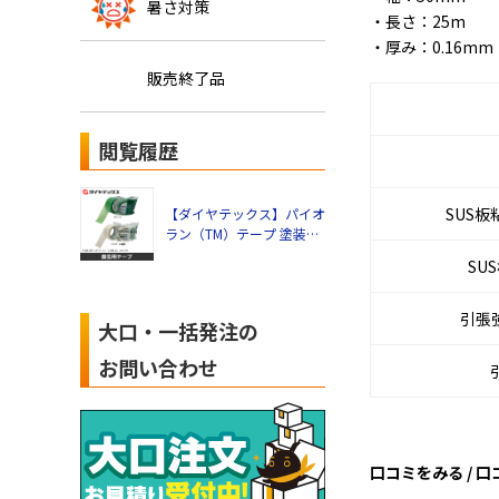
暑さ対策
・長さ：25m
・厚み：0.16mm
販売終了品
閲覧履歴
SUS板
【ダイヤテックス】パイオ
ラン（TM）テープ 塗装・
建築養生用 50mm幅
SU
×25m（グリーン） Y-09-
GR
引張
大口・一括発注の
お問い合わせ
口コミをみる / 