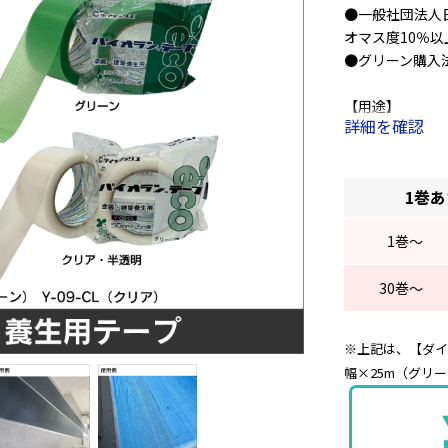
●一般社団法人
オマス度10％以
●グリーン購入
【用途】
詳細を確認
・刷毛塗り、ス
・アスファルト
・土木・道路工
1巻
・公共の場所な
09-CLのみ）
1
巻～
【商品仕様】
30
巻～
・カラー：クリ
・幅：50mm
・長さ：25m
※上記は、【ダイ
・厚み：0.16m
幅×25m（グリーン