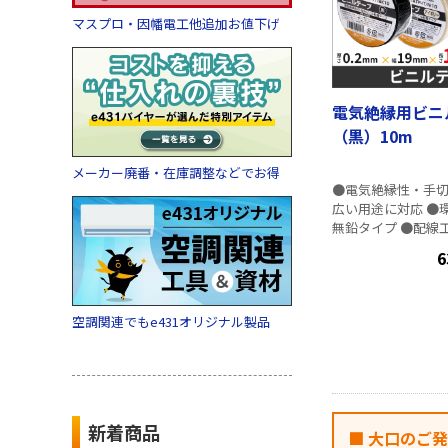
けます。 45dB/35
・高シールド・低雑音
マスプロ・因幡電工他追加お値下げ
以下 シールドケ
ャスト一体型の構
ルド性能を強化。
響・電波の漏洩を
電気絶縁用ビニ
年劣化にも強いた
（黒）10m
てお使い頂けます。
グ トラッキング防
メーカー廃番・在庫調整などでお得
部は、15V600m
●電気絶縁性・手
・各メーカーのア
広い用途に対応 ●
認済 ■附属品 F型接栓（5Cケーブ
無鉛タイプ ●配線
ル用） 4個 防水
別、機械工事の絶縁
（大） 2個 取扱説
6
カラーバリエーション 
2336適合品 ■仕様 ・規格寸法 厚
さ：0.2mm 幅：19
空調関連でもe431オリジナル製品
・色：黒、アイボリ
備考：JIS C 2336
号：JQTW08009
塩化ビニル粘着テー
PP包装（1巻）×
ク（10巻）
新着商品
■ 大口のご