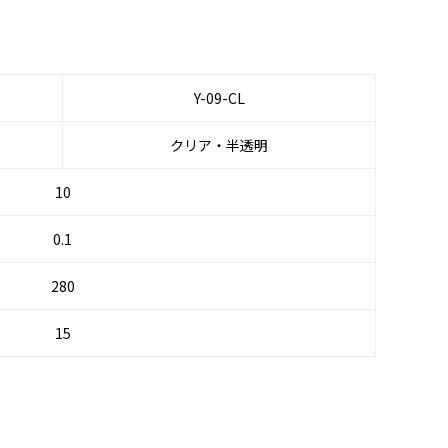
Y-09-CL
クリア・半透明
10
0.1
280
15