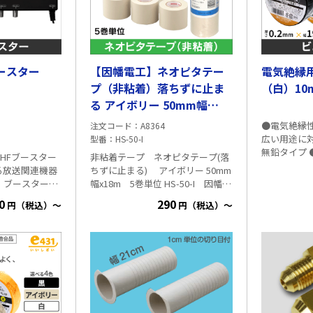
ブースター
【因幡電工】ネオピタテー
電気絶縁
プ（非粘着）落ちずに止ま
（白）10
る アイボリー 50mm幅
×18m 5巻単位 HS-50-I
●電気絶縁
注文コード
A8364
広い用途に
型番
HS-50-I
無鉛タイプ
UHFブースター
非粘着テープ ネオピタテープ(落
別、機械工事
たる放送関連機器
ちずに止まる) アイボリー 50mm
カラーバリエー
、ブースター販
幅x18m 5巻単位 HS-50-I 因幡電
2336適合品 ■仕様 ・規格寸法 厚
ウハウをこの商
工 ・エアコンの配管保護に使用す
0
290
さ：0.2mm
円（税込）～
円（税込）～
ました。 お客
る、非粘着性のテープです ・作業
・色：黒、
りごとを直接伺
中に誤ってテープを落としても、
備考：JIS C
からできた、プロ
テープがほどける事がありません
号：JQTW0
ーです。 ・
長さ:18m 5巻単位でご注文くださ
塩化ビニル
界トップクラス
い
PP包装（1
dBと業界トッ
ク（10巻）
ある利得で設置
ずご利用いただ