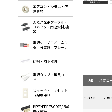
エアコン・換気扇・空
調資材
太陽光発電ケーブル・
コネクタ・関連資材/機
器
電源ケーブル／コネク
タ／分電盤／ブレーカ
照明・照明器具
電源タップ・延長コー
ド
型番
注文コ
スイッチ・コンセント
（配線器具）
Y-09-GR
V108
PF管/FEP管/CD管/情報
線保護管