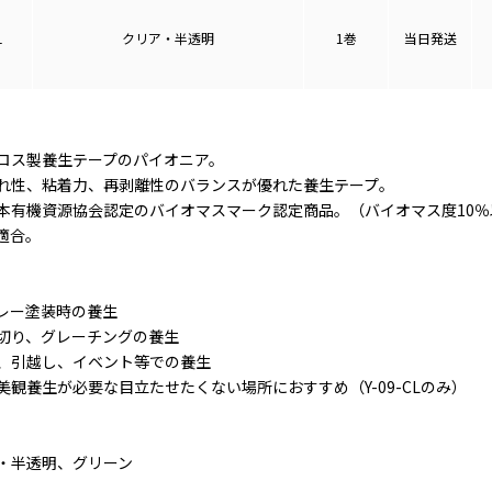
1
クリア・半透明
1巻
当日発送
ロス製養生テープのパイオニア。
れ性、粘着力、再剥離性のバランスが優れた養生テープ。
本有機資源協会認定のバイオマスマーク認定商品。（バイオマス度10％
適合。
レー塗装時の養生
切り、グレーチングの養生
、引越し、イベント等での養生
観養生が必要な目立たせたくない場所におすすめ（Y-09-CLのみ）
・半透明、グリーン