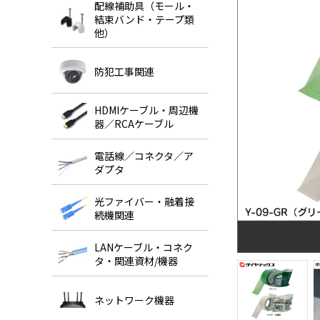
配線補助具（モール・
結束バンド・テープ類
他）
防犯工事関連
HDMIケーブル・周辺機
器／RCAケーブル
電話線／コネクタ／ア
ダプタ
光ファイバー・融着接
続機関連
LANケーブル・コネク
タ・関連資材/機器
ネットワーク機器