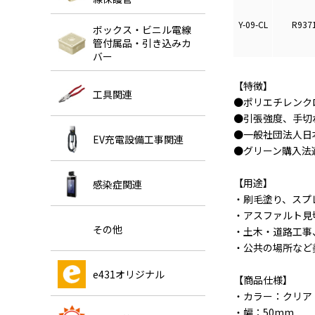
Y-09-CL
R937
ボックス・ビニル電線
管付属品・引き込みカ
バー
【特徴】
工具関連
●ポリエチレンク
●引張強度、手切
●一般社団法人日
EV充電設備工事関連
●グリーン購入法
【用途】
感染症関連
・刷毛塗り、スプ
・アスファルト見
その他
・土木・道路工事
・公共の場所など美
e431オリジナル
【商品仕様】
・カラー：クリア
・幅：50mm