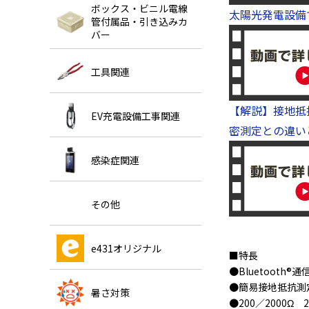
ボックス・ビニル電線
太陽光発電設備で
管付属品・引き込みカ
バー
工具関連
【解説】接地抵
EV充電設備工事関連
密測定との違い
感染症関連
その他
e431オリジナル
■特長
●Bluetooth®
●簡易接地抵抗測
暑さ対策
●200／2000Ω