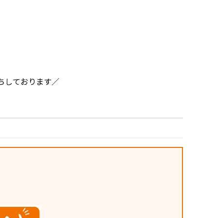
ちしております／
。