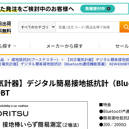
日出荷
料無料
ら探す
メーカーから探す
セール
用品
接地抵抗計(アーステスター)
【共立電気計器】デジタル簡易接地抵抗計（
電気計器】デジタル簡易接地抵抗計（Bluetooth通信機能搭載） KEW4300B
計器】デジタル簡易接地抵抗計（Blue
0BT
■特長
●Bluetooth
●簡易接地抵抗
●200／2000