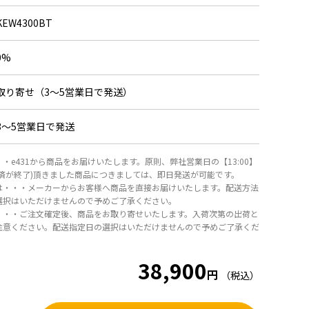
00.0V、±1%rdg±8dgt
KEW4300BT
1010-1 CAT Ⅲ 300V 汚染度2、IEC 61326-1、2-
0%
ス：Bluetooth® 5.0
：-10～＋50℃、80%以下（結露のないこと）
取り寄せ（3～5営業日で発送）
：-20～＋60℃、75%以下（結露のないこと）
形乾電池LR6（1.5V）×2（オートパワーオフ約10分）（測
回）
3～5営業日で発送
2（L）×51（W）×42（D）mm（先端金具･標準を装着
・e431から商品をお届けいたします。原則、弊社営業日の【13:00】
g （電池を含む）
決済が終了)頂きました商品につきましては、即日発送が可能です。
具・標準（8072）、先端金具・モールド（8253）、先端
は・・・メーカーからお客様へ商品を直接お届けいたします。配送方法
選択はいただけませんので予めご了承ください。
017）、ワニグチコードセット（7248）、携帯用ケース
・・・ご注文確定後、商品をお取り寄せいたします。入荷次第の出荷と
3形乾電池LR6×2、取扱説明書
注意ください。配送指定日の選択はいただけませんので予めご了承くだ
iOSアプリ（KEW Smart無料配信）が必要になります。
ョンのダウンロードには別途通信料がかかる場合がありま
38,900
円
（税込）