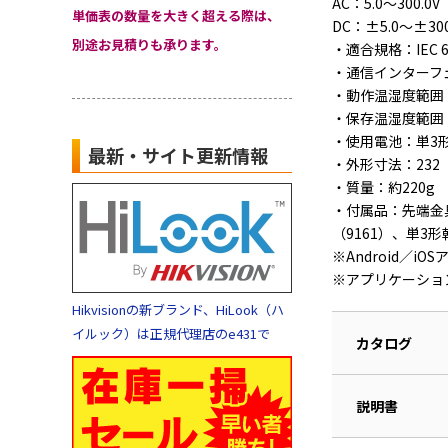
AC：5.0～300.
単価表の数量を大きく超える際は、
DC：±5.0～±300
別途お見積りも承ります。
・適合規格：IEC 61
・通信インターフェイス
・動作温湿度範囲：
・保存温湿度範囲：
・使用電池：単3形
最新・サイト更新情報
・外形寸法：232
・質量：約220g
・付属品：先端金具
（9161）、単3
※Android／i
※アプリケーショ
Hikvisionの新ブランド、HiLook（ハ
イルック）は正規代理店のe431で
カタログ
説明書