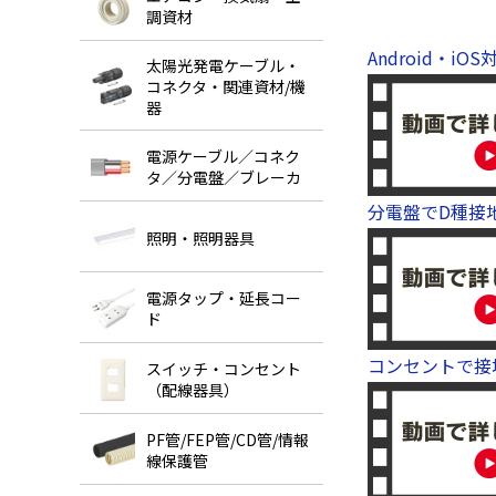
調資材
Android・iOS
太陽光発電ケーブル・
コネクタ・関連資材/機
器
電源ケーブル／コネク
タ／分電盤／ブレーカ
分電盤でD種接地
照明・照明器具
電源タップ・延長コー
ド
コンセントで接地
スイッチ・コンセント
（配線器具）
PF管/FEP管/CD管/情報
線保護管