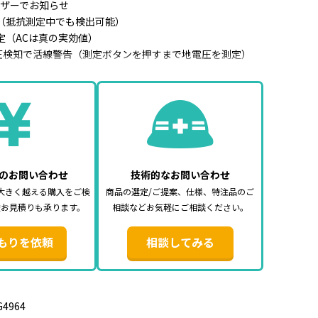
ブザーでお知らせ
（抵抗測定中でも検出可能）
測定（ACは真の実効値）
電圧検知で活線警告（測定ボタンを押すまで地電圧を測定）
最大2mA）でELBの動作を防ぐ
らすLEDライトを搭載（照度センサによる自動点灯／消灯）
機能搭載（LEDライトに連動）
る蓄光式操作ボタン
追求したスマートなデザイン
のお問い合わせ
技術的なお問い合わせ
大きく越える購入をご検
商品の選定/ご提案、仕様、特注品のご
レンジ）：200.0／2000Ω
途お見積りも承ります。
相談などお気軽にご相談ください。
dg±5dgt
もりを依頼
相談してみる
：最大2mA、周波数825Hz
最大1mA、周波数825Hz
（AC／DC自動判別）
G4964
.0V（45～65Hz）（真の実効値）、±1%rdg±4dgt