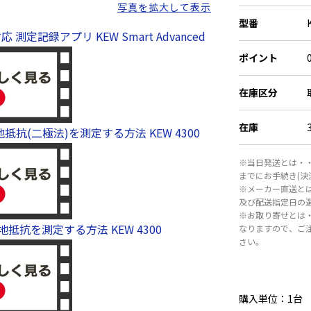
写真を拡大して表示
DC：±5.0～±3
型番
・適合規格：IEC 6
対応 測定記録アプリ KEW Smart Advanced
2（EMC）
ポイント
・通信インターフェイ
・動作温湿度範囲
在庫区分
・保存温湿度範囲
・使用電池：単3
定回数約3,000
在庫
抵抗(二極法)を測定する方法 KEW 4300
・外形寸法：23
時）
※当日発送とは・・
・質量：約220
までにお手続き(
・付属品：先端金
※メーカー直送と
及び配送指定日の
金具・ロング（8
※お取り寄せとは
（9161）、単
抵抗を測定する方法 KEW 4300
なりますので、ご
※Android／
さい。
※アプリケーシ
す。
購入単位：1台