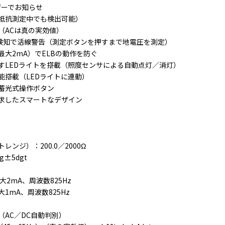
ザーでお知らせ
抵抗測定中でも検出可能）
定（ACは真の実効値）
圧検知で活線警告（測定ボタンを押すまで地電圧を測定）
最大2mA）でELBの動作を防ぐ
すLEDライトを搭載（照度センサによる自動点灯／消灯）
能搭載（LEDライトに連動）
蓄光式操作ボタン
求したスマートなデザイン
ンジ）：200.0／2000Ω
g±5dgt
最大2mA、周波数825Hz
大1mA、周波数825Hz
（AC／DC自動判別）