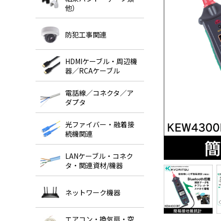
他）
防犯工事関連
HDMIケーブル・周辺機
器／RCAケーブル
電話線／コネクタ／ア
ダプタ
光ファイバー・融着接
続機関連
LANケーブル・コネク
タ・関連資材/機器
ネットワーク機器
エアコン・換気扇・空