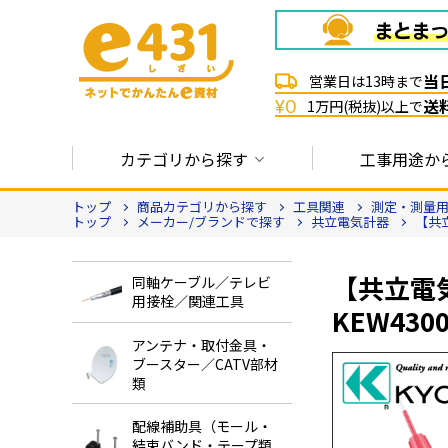
当
営業日は13時まで
送
¥0
1万円(税抜)以上で
カテゴリから探す
工事用途か
トップ
商品カテゴリから探す
工具関連
測定・測量
トップ
メーカー/ブランドで探す
共立電気計器
【共立
【共立電気
同軸ケーブル／テレビ
用接栓／関連工具
KEW430
アンテナ・取付金具・
ブースター／CATV部材
類
配線補助具（モール・
結束バンド・テープ類