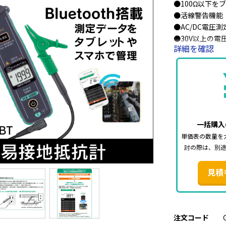
●100Ω以下を
●活線警告機能
●AC/DC電圧
●30V以上の
詳細を確認
●微小測定電流（
●測定箇所を照
●バックライト
●暗い場所で光
●使いやすさを
■仕様
一括購入
【接地抵抗計】
単価表の数量を
・測定範囲（オート
討の際は、別
・確度：±3+％r
・測定電流
見積
200.0Ωレンジ
2000Ωレンジ：
【電圧計】
・測定範囲、確度
注文コード
AC：5.0～300