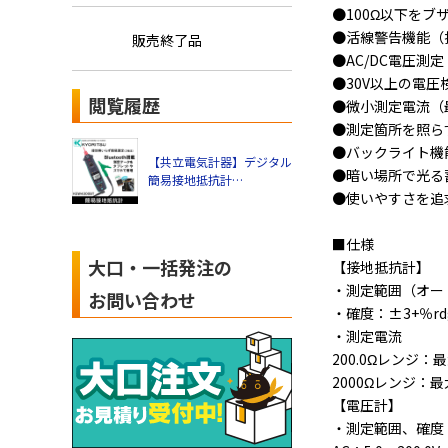
●100Ω以下をブ
●活線警告機能（
販売終了品
●AC/DC電圧測
●30V以上の電
閲覧履歴
●微小測定電流（
●測定箇所を照ら
●バックライト機
【共立電気計器】デジタル
●暗い場所で光る
簡易接地抵抗計
●使いやすさを追
（Bluetooth通信機能搭
載） KEW4300BT
■仕様
大口・一括発注の
【接地抵抗計】
・測定範囲（オートレ
お問い合わせ
・確度：±3+％rd
・測定電流
200.0Ωレンジ：
2000Ωレンジ：最
【電圧計】
・測定範囲、確度