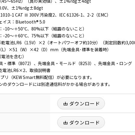
0V（45～65Hz）（真の実効値）、±1%rdg±4dgt
.0V、±1%rdg±8dgt
010-1 CAT Ⅲ 300V 汚染度2、IEC 61326-1、2-2（EMC）
：Bluetooth® 5.0
-10～＋50℃、80%以下（結露のないこと）
-20～＋60℃、75%以下（結露のないこと）
乾電池LR6（1.5V）×2（オートパワーオフ約10分）（測定回数約3,00
（L）×51（W）×42（D）mm（先端金具･標準を装着時）
 （電池を含む）
・標準（8072）、先端金具・モールド（8253）、先端金具・ロング（
形乾電池LR6×2、取扱説明書
OSアプリ（KEW Smart無料配信）が必要になります。
ンのダウンロードには別途通信料がかかる場合があります。
ダウンロード
ダウンロード