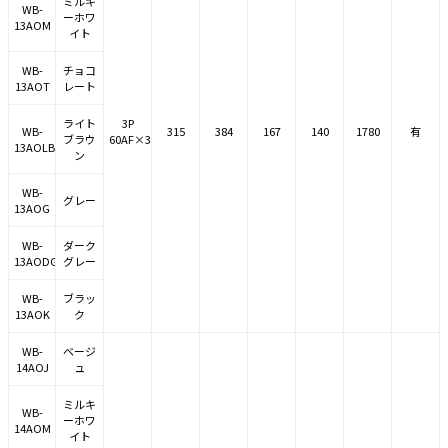
ミルキ
WB-
ーホワ
13AOM
イト
WB-
チョコ
13AOT
レート
ライト
3P
WB-
315
384
167
140
1780
有
ブラウ
60AF×3
13AOLB
ン
WB-
グレー
13AOG
WB-
ダーク
13AODG
グレー
WB-
ブラッ
13AOK
ク
WB-
ベージ
14AOJ
ュ
ミルキ
WB-
ーホワ
14AOM
イト