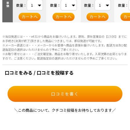
単価
数量：
数量：
数量：
数量：
カートへ
カートへ
カートへ
カ
※当日発送とは・・・e431から商品をお届けいたします。原則、弊社営業日の【13:00】までに
お手続き(決済が終了)頂きました商品につきましては、即日発送が可能です。
※メーカー直送とは・・・メーカーからお客様へ商品を直接お届けいたします。配送方法及び配
送指定日の選択はいただけませんので予めご了承ください。
※お取り寄せとは・・・ご注文確定後、商品をお取り寄せいたします。入荷次第の出荷となりま
すので、ご注意ください。配送指定日の選択はいただけませんので予めご了承ください。
口コミをみる / 口コミを投稿する
口コミを書く
＼この商品について、クチコミ投稿をお待ちしております／