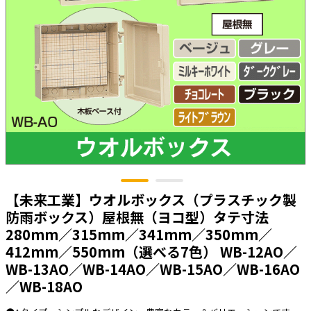
太陽光発電工事
エアコン・換気扇・空調資材
太陽光発電ケーブル・コネクタ・関連資
ホテル・病院向け
材/機器
電源ケーブル／コネクタ／分電盤／ブレ
ーカ
照明・照明器具
電源タップ・延長コード
スイッチ・コンセント（配線器具）
PF管/FEP管/CD管/情報線保護管
【未来工業】ウオルボックス（プラスチック製
ボックス・ビニル電線管付属品・引き込
みカバー
防雨ボックス）屋根無（ヨコ型）タテ寸法
280mm／315mm／341mm／350mm／
工具関連
412mm／550mm（選べる7色） WB-12AO／
EV充電設備工事関連
WB-13AO／WB-14AO／WB-15AO／WB-16AO
／WB-18AO
感染症関連
その他