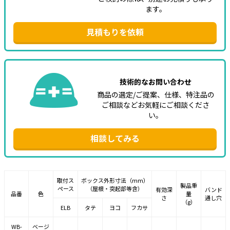
ます。
見積もりを依頼
技術的なお問い合わせ
商品の選定/ご提案、仕様、特注品の
ご相談などお気軽にご相談くださ
い。
相談してみる
取付ス
ボックス外形寸法（mm）
製品重
ペース
（屋根・突起部等含）
有効深
バンド
品番
色
量
さ
通し穴
（g）
ELB
タテ
ヨコ
フカサ
WB-
ベージ