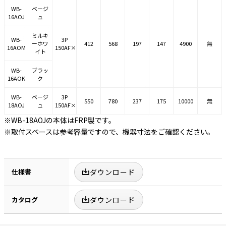
WB-
ベージ
16AOJ
ュ
ミルキ
WB-
3P
ーホワ
412
568
197
147
4900
無
16AOM
150AF×3
イト
WB-
ブラッ
16AOK
ク
WB-
ベージ
3P
550
780
237
175
10000
無
18AOJ
ュ
150AF×5
※WB-18AOJの本体はFRP製です。
※取付スペースは参考容量ですので、機器寸法をご確認ください。
仕様書
ダウンロード
カタログ
ダウンロード