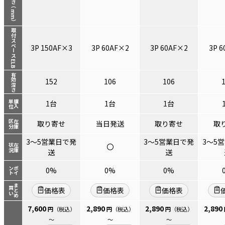
取付スペース ELB
3P 150AF×3
3P 60AF×2
3P 60AF×2
3P 
有効深さ
152
106
106
単位
購入
1台
1台
1台
区分
在庫
取り寄せ
当日発送
取り寄せ
取
3～5営業日で発
3～5営業日で発
3～5
〇
状況
在庫
送
送
ント
ポイ
0%
0%
0%
まとめ
買い
価格表
価格表
価格表
7,600
2,890
2,890
2,890
円
（税込）
円
（税込）
円
（税込）
～
～
～