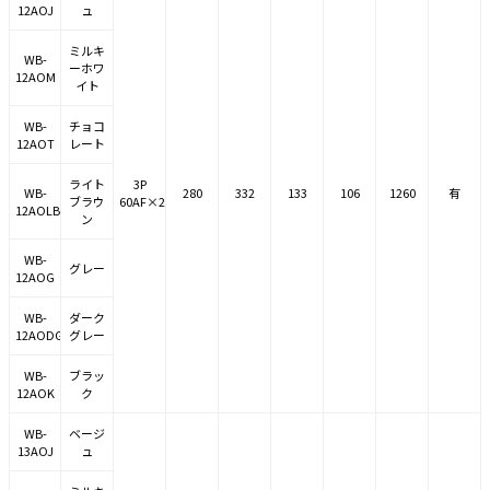
12AOJ
ュ
ミルキ
WB-
ーホワ
12AOM
イト
WB-
チョコ
12AOT
レート
ライト
3P
WB-
280
332
133
106
1260
有
ブラウ
60AF×2
12AOLB
ン
WB-
グレー
12AOG
WB-
ダーク
12AODG
グレー
WB-
ブラッ
12AOK
ク
WB-
ベージ
13AOJ
ュ