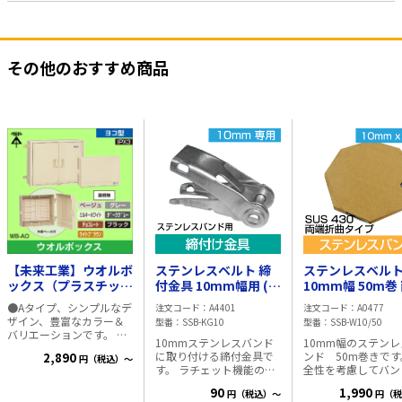
その他のおすすめ商品
【未来工業】ウオルボ
ステンレスベルト 締
ステンレスベル
ックス（プラスチック
付金具 10mm幅用 (ス
10mm幅 50m巻
製防雨ボックス）屋根
テンレスバンド用金
折曲げ
●Aタイプ、シンプルなデ
注文コード
A4401
注文コード
A0477
無（ヨコ型）タテ寸法
具)
ザイン、豊富なカラー＆
型番
SSB-KG10
型番
SSB-W10/50
280mm（ベージュ）
バリエーションです。 ●
10mmステンレスバンド
10mm幅のステンレ
WB-12AOJ
扉は、本体と分離できま
に取り付ける締付金具で
ンド 50m巻きです
2,890
円（税込）～
す。 ●木板は正面から脱
す。 ラチェット機能の付
全性を考慮してバン
着できます。 ■仕様 ・形
いた締付金具で簡単に設
両端が折り曲げ加工
状：屋根無（ヨコ型） ・
90
1,990
円（税込）～
円（税
置が可能です。 素材:ステ
ています。 素材:ステンレ
防水性能：IPX3