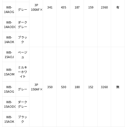
3P
WB-
341
435
187
159
2360
有
グレー
100AF×3
14AOG
WB-
ダーク
14AODG
グレー
WB-
ブラッ
14AOK
ク
WB-
ベージ
15AOJ
ュ
ミルキ
WB-
ーホワ
15AOM
イト
3P
WB-
350
530
180
152
3260
無
グレー
150AF×3
15AOG
WB-
ダーク
15AODG
グレー
WB-
ブラッ
15AOK
ク