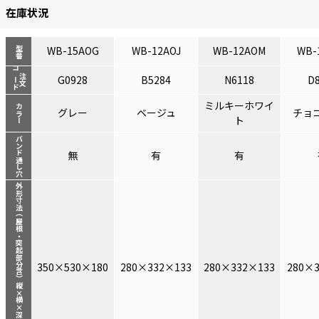
在庫状況
WB-15AOG
WB-12AOJ
WB-12AOM
WB-
型番
コード
注文
G0928
B5284
N6118
D
ミルキーホワイ
カラー
グレー
ベージュ
チョ
ト
バンド通し穴
無
有
有
外形寸法（屋根・突起部分含）縦×横×深さ（mm）
350×530×180
280×332×133
280×332×133
280×