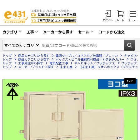
工事資材のプロショップe資材 CATV・アンテナ・防犯・光・LAN・電気・空調工事など
営業日は13時まで
当日出荷
¥0
1万円(税抜)以上で
送料無料
ログイン
カート
メニュー
カテゴリ
工事
メーカーから探す
セール
コードから注文
同軸ケーブル／テレビ用接栓／関連工具
CATV・アンテナ工事
在庫一掃セール
アンテナ・取付金具・ブースター／CATV
トップ
商品カテゴリから探す
電源ケーブル／コネクタ／分電盤／ブレーカ
キャビネッ
光工事・FTTH工事
部材類
トップ
商品カテゴリから探す
ボックス・ビニル電線管付属品・引き込みカバー
ウォル
トップ
工事用途から探す
電気配管工事
キャビネット／プラボックス
プラボックス
トップ
配線補助具（モール・結束バンド・テー
メーカー/ブランドで探す
未来工業
【未来工業】ウオルボックス（プラスチック製
エアコン・換気扇工事
プ類 他）
防犯カメラ工事
防犯工事関連
1/2
LAN配線工事
HDMIケーブル・周辺機器／RCAケーブル
電話工事
電話線／コネクタ／アダプタ
電気配管工事
光ファイバー・融着接続機関連
EV充電設備工事
LANケーブル・コネクタ・関連資材/機器
照明設置工事
ネットワーク機器