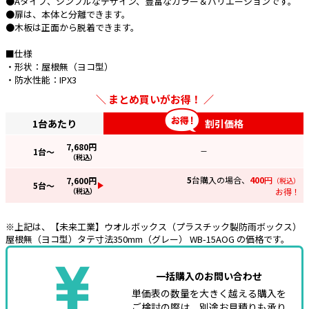
●Aタイプ、シンプルなデザイン、豊富なカラー＆バリエーションです。
●扉は、本体と分離できます。
e431オリジナル
●木板は正面から脱着できます。
暑さ対策
■仕様
・形状：屋根無（ヨコ型）
販売終了品
・防水性能：IPX3
まとめ買いがお得！
1台あたり
割引価格
7,680
円
1
台～
—
（税込）
5
台購入の場合、
400
円
7,600
円
（税込）
5
台～
（税込）
お得！
※上記は、【未来工業】ウオルボックス（プラスチック製防雨ボックス）
屋根無（ヨコ型）タテ寸法350mm（グレー） WB-15AOG の価格です。
一括購入のお問い合わせ
単価表の数量を大きく越える購入を
ご検討の際は、別途お見積りも承り