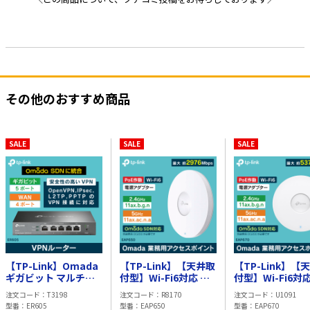
その他のおすすめ商品
SALE
SALE
SALE
【TP-Link】Omada
【TP-Link】【天井取
【TP-Link】【
ギガビット マルチ
付型】Wi-Fi6対応 業
付型】Wi-Fi6対応
WAN VPNルーター
務用アクセスポイント
務用アクセスポ
注文コード
T3198
注文コード
R8170
注文コード
U1091
最大約
最大約
型番
ER605
型番
EAP650
型番
EAP670