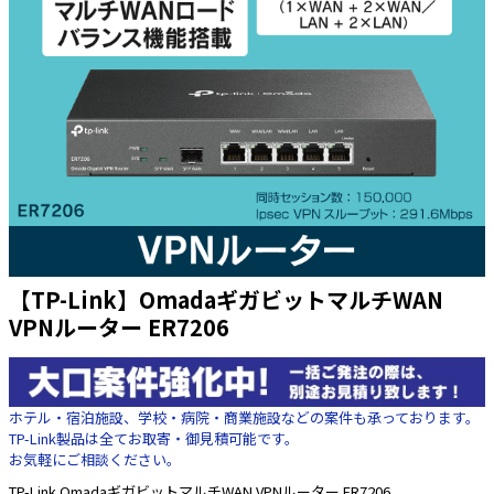
太陽光発電工事
エアコン・換気扇・空調資材
太陽光発電ケーブル・コネクタ・関連資
ホテル・病院向け
材/機器
電源ケーブル／コネクタ／分電盤／ブレ
ーカ
照明・照明器具
電源タップ・延長コード
スイッチ・コンセント（配線器具）
PF管/FEP管/CD管/情報線保護管
【TP-Link】OmadaギガビットマルチWAN
VPNルーター ER7206
ボックス・ビニル電線管付属品・引き込
みカバー
工具関連
EV充電設備工事関連
ホテル・宿泊施設、学校・病院・商業施設などの案件も承っております。
TP-Link製品は全てお取寄・御見積可能です。
感染症関連
お気軽にご相談ください。
TP-Link OmadaギガビットマルチWAN VPNルーター ER7206
その他