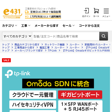
工事資材のプロショップe資材 CATV・アンテナ・防犯・光・LAN・電気・空調工事など
営業日は13時まで
当日出荷
¥0
1万円(税抜)以上で
送料無料
ログイン
カート
メニュー
カテゴリ
工事
メーカーから探す
セール
コードから注文
同軸ケーブル／テレビ用接栓／関連工具
CATV・アンテナ工事
在庫一掃セール
アンテナ・取付金具・ブースター／CATV
トップ
商品カテゴリから探す
ネットワーク機器
ルーター
家庭用Wi-Fiルーター（
光工事・FTTH工事
部材類
トップ
工事用途から探す
電話工事
ルーター
ルーター
【TP-Link】Omadaギ
トップ
メーカー/ブランドで探す
TP-Link
【TP-Link】OmadaギガビットマルチWAN V
配線補助具（モール・結束バンド・テー
エアコン・換気扇工事
プ類 他）
SALE
防犯カメラ工事
防犯工事関連
LAN配線工事
HDMIケーブル・周辺機器／RCAケーブル
電話工事
電話線／コネクタ／アダプタ
電気配管工事
光ファイバー・融着接続機関連
EV充電設備工事
LANケーブル・コネクタ・関連資材/機器
照明設置工事
ネットワーク機器