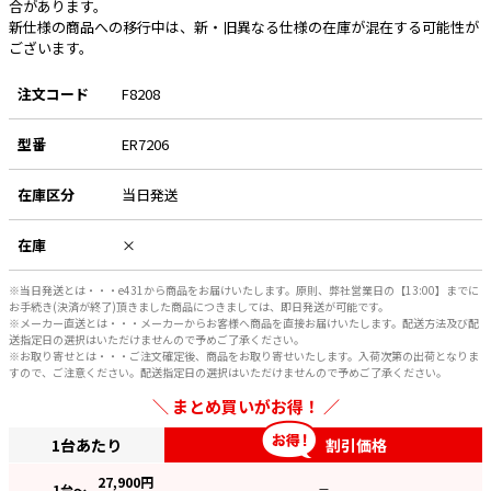
合があります。
新仕様の商品への移行中は、新・旧異なる仕様の在庫が混在する可能性が
ございます。
注文コード
F8208
型番
ER7206
在庫区分
当日発送
在庫
×
※当日発送とは・・・e431から商品をお届けいたします。原則、弊社営業日の【13:00】までに
お手続き(決済が終了)頂きました商品につきましては、即日発送が可能です。
※メーカー直送とは・・・メーカーからお客様へ商品を直接お届けいたします。配送方法及び配
送指定日の選択はいただけませんので予めご了承ください。
※お取り寄せとは・・・ご注文確定後、商品をお取り寄せいたします。入荷次第の出荷となりま
すので、ご注意ください。配送指定日の選択はいただけませんので予めご了承ください。
まとめ買いがお得！
1台あたり
割引価格
27,900
円
1
台～
—