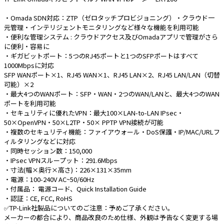
・Omada SDN対応：ZTP（ゼロタッチプロビジョニング）・クラウド一
e431オリジナル
元管理・インテリジェントモニタリングなど様々な機能を利用可能
・便利な管理システム : クラウドアクセス及びOmadaアプリで管理がさら
暑さ対策
に便利・容易に
販売終了品
・ギガビットポート：5つのRJ45ポートと1つのSFPポートはすべて
1000Mbpsに対応
SFP WANポート×1、RJ45 WAN×1、RJ45 LAN×2、RJ45 LAN/LAN（切替
可能）×2
・最大4つのWANポート：SFP・WAN・2つのWAN/LANと、最大4つのWAN
ポートを利用可能
・セキュリティに優れたVPN：最大100×LAN-to-LAN IPsec・
50×OpenVPN・50×L2TP・50× PPTP VPN接続が可能
・複数のセキュリティ機能：ファイアウォール・DoS保護・IP/MAC/URLフ
ィルタリングなどに対応
・同時セッション数：150,000
・IPsec VPNスループット：291.6Mbps
・寸法(幅×奥行×高さ)：226×131×35mm
・電源：100-240V AC~50/60Hz
・付属品： 電源コード、Quick Installation Guide
・認証：CE, FCC, RoHS
✅TP-Link社製品についてのご注意：予めご了承ください。
メーカーの都合により、商品改良のため仕様、外観は予告なく変更する場