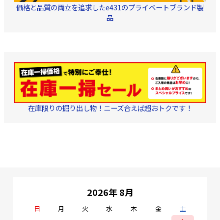
ータを保護 メーカー
Link 型番：EAP650 周波
5GHz メーカー名：TP-
価格と品質の両立を追求したe431のプライベートブランド製
名:TP-Link 型番:ER605 規
数範囲：2.4GHz／5GHz
Link 型番：EAP670
格:IEEE 802.3, 802.3u,
無線規格：IEEE 802.11ax
数範囲：2.4GHz／5
品
802.3ab, IEEE 802.3x,
／ac／n／g／b／a 寸法
無線規格：IEEE 802.
IEEE 802.1q プロトコ
（幅×奥行き×高さ）：
／ac／n／g／b／a
ル:TCP/IP, DHCP, ICMP,
160× 160 × 33.6 mm セ
（幅×奥行き×高さ
NAT, PPPoE, NTP, HTTP,
ット内容：EAP650本体、
220 × 220 × 32.5
HTTPS, DNS, IPSec,
電源アダプター、天井取
セット内容：EAP67
PPTP, L2TP, OpenVPN,
り付け/壁掛け用キット、
体、電源アダプター
SNMP 寸法:158 × 101 ×
設置ガイド（英語表記）
井取り付け／壁掛け
25mm 付属品: ER605 電
■ご注意事項■
・詳細な
ット、設置ガイド（
源アダプター RJ45 LANケ
取扱い説明書は英語表記
表記） ■ご注意
ーブル かんたん設定ガイ
となります
詳細な取扱い説明書
ド
語表記となります
在庫限りの掘り出し物！ニーズ合えば超おトクです！
2026年 8月
日
月
火
水
木
金
土