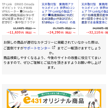
2976Mbps（2.4／
5378Mbps（2.4
TP-Link ER605 Omada
天井取付型 業務用アク
天井取付型 業務用
5GHz） EAP650
5GHz） EAP670
ギガビット マルチWAN
セスポイント 世界NO.1シ
セスポイント 世界NO
VPNルーター ■Omada
ェア TP-Link社の製品で
ェア TP-Link社の
SDNに統合 ゼロタッチ
✅TP-Link社製品について
す。 ■高速WiFi6に対応、
✅TP-Link社製品について
す。 仕様変更で筐
✅TP-Link社製品に
プロビジョニング
のご注意：予めご了承く
2,402Mbps（5GHz）、
のご注意：予めご了承く
が一回り小さくなり
のご注意：予めご了
(ZTP)**・集中型クラウド
ださい。
574Mbps（2.4GHz）の高
ださい。
面全てを金属筐体に
ださい。
管理・インテリジェント
メーカーの都合により、
速通信が可能 ■HE160に
メーカーの都合により、
ことによって、ヒー
メーカーの都合によ
12,330
円（税込）～
25,750
円（税込）～
34,050
円（税
モニタリングに対応 ■一
商品改良のため仕様、外
よる5GHz帯域の拡張周波
商品改良のため仕様、外
ンクとなりました。 ■
商品改良のため仕様
11,630
24,290
32,110
円（税込）～
円（税込）～
円（税
元管理 クラウドアクセ
観は予告なく変更する場
数に対応しています
観は予告なく変更する場
高速WiFi6に対応、
観は予告なく変更す
スとOmadaアプリで非常
合があります。
■Omada SDNのクラウド
合があります。
4,804Mbps（5GH
合があります。
に手軽な管理が可能 ■5
新仕様の商品への移行中
管理システムに対応（別
新仕様の商品への移行中
574Mbps（2.4GH
新仕様の商品への移
お探しの商品が適切なカテゴリーに掲載されていなかった際は、
つのギガビットポート
は、新・旧異なる仕様の
途販売の
は、新・旧異なる仕様の
OC200
・
OC300
速通信が可能 ■HE1
は、新・旧異なる仕
高速な有線接続を提供 ■
在庫が混在する可能性が
が必要です） ■シームレ
在庫が混在する可能性が
よる5GHz帯域の拡
在庫が混在する可能
ご面倒ですが
サポートセンター
までご一報頂けますでしょう
最大4つのWANポート
ございます。
スローミングやOmadaメ
ございます。
数に対応しています
ございます。
か。
ギガビットWANポート
ッシュが可能（Omadaコ
■Omada SDNの
商品検索しやすくなるよう、今後のサイトの改善に役立ててまい
×1とギガビットWAN /
ントローラー使用下での
管理システムに対応
LANポート×3で帯域幅の
み機能します） ■本機
途販売の
OC200
・
O
りますので、ぜひご理解とご協力を頂きますようお願い申し上げ
使用を最適化 ■安全性の
は、802.3atPoE+に対応
が必要です） ■シ
ます。
高いVPN 最大でLAN-to-
した2.5ギガイーサネット
スローミングやOma
LAN Ipsec×20・
のPoE給電で対応し、付
ッシュが可能（Oma
OpenVPN*×16・
属のDC12V電源アダプタ
ントローラー使用下
L2TP×16・PPTP
でも動作します。 ■直径
み機能します） ■
VPN×16の接続に対応 ■
160mm×厚さ33.6mmの
は、802.3atPoE+
豊富なセキュリティ機能
コンパクトサイズで幅広
した2.5ギガイーサ
高度なファイアウォー
い環境にマッチする美し
のPoE給電で対応し
ルポリシー・DoS防御・
いデザインです。 Wi-Fi速
属のDC12V電源ア
IP/MAC/URLフィルタリン
度：2976Mbps 574Mbps
でも動作します。 Wi-Fi速
グ・その他セキュリティ
／2.4GHz 2402Mbps／
度：5378Mbps 574
機能がネットワークとデ
5GHz メーカー名：TP-
／2.4GHz 4804Mb