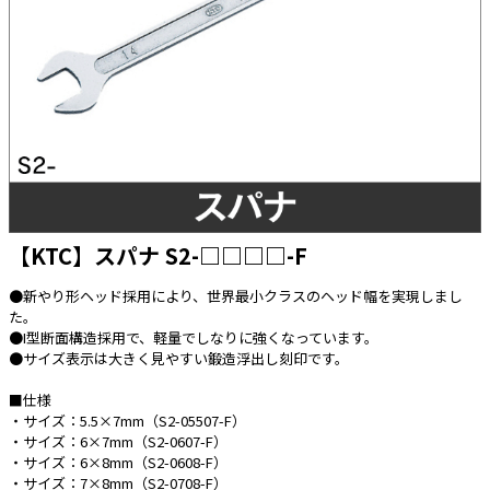
太陽光発電工事
エアコン・換気扇・空調資材
太陽光発電ケーブル・コネクタ・関連資
ホテル・病院向け
材/機器
電源ケーブル／コネクタ／分電盤／ブレ
ーカ
照明・照明器具
電源タップ・延長コード
スイッチ・コンセント（配線器具）
【KTC】スパナ S2-□□□□-F
PF管/FEP管/CD管/情報線保護管
●新やり形ヘッド採用により、世界最小クラスのヘッド幅を実現しまし
た。
ボックス・ビニル電線管付属品・引き込
みカバー
●I型断面構造採用で、軽量でしなりに強くなっています。
●サイズ表示は大きく見やすい鍛造浮出し刻印です。
工具関連
■仕様
EV充電設備工事関連
・サイズ：5.5×7mm（S2-05507-F）
・サイズ：6×7mm（S2-0607-F）
感染症関連
・サイズ：6×8mm（S2-0608-F）
・サイズ：7×8mm（S2-0708-F）
その他