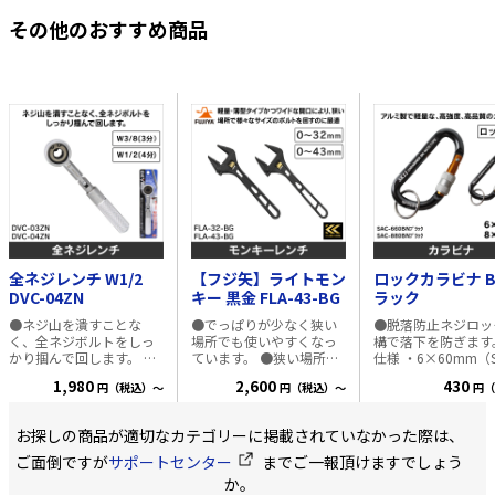
その他のおすすめ商品
全ネジレンチ W1/2
【フジ矢】ライトモン
ロックカラビナ B
DVC-04ZN
キー 黒金 FLA-43-BG
ラック
●ネジ山を潰すことな
●でっぱりが少なく狭い
●脱落防止ネジロッ
く、全ネジボルトをしっ
場所でも使いやすくなっ
構で落下を防ぎます。
かり掴んで回します。 ●
ています。 ●狭い場所な
仕様 ・6×60mm（S
軽天、ケーブルラックな
どで様々なサイズのボル
660BN）、
1,980
2,600
430
円（税込）～
円（税込）～
円（
どの全ネジ・寸切り・吊
ト・ナットの締結。 ●ボ
8×80mm（SAC-
りボルトの取付作業。 ●
ルト、ナットの角を傷つ
880BN） ・色：ブ
両回転対応機構のため、
けにくい独自形状です。
・材質：アルミ二ウム
お探しの商品が適切なカテゴリーに掲載されていなかった際は、
レンチを抜き差しせずに
●出っぱりが少なく狭い
注意事項 ・本品は
両回転回すことができま
箇所でも使いやすいで
工具などをつりさげ
ご面倒ですが
サポートセンター
までご一報頂けますでしょう
す。 ●ハンドルを曲げて
す。 ●最後まで閉まるの
ので、登山用ではあ
か。
使用することで、早回し
で、小さいものも力強く
せん。 ・損傷摩耗