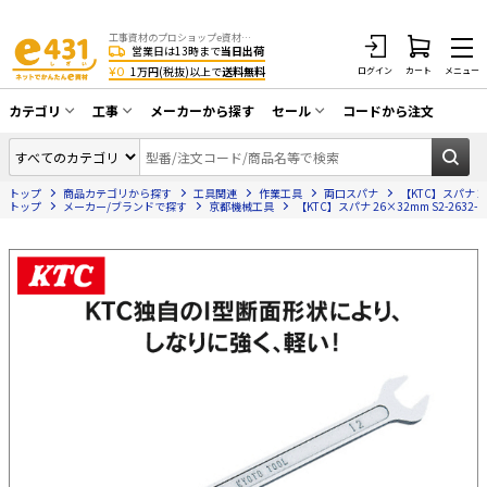
工事資材のプロショップe資材 CATV・アンテナ・防犯・光・LAN・電気・空調工事など
営業日は13時まで
当日出荷
¥0
1万円(税抜)以上で
送料無料
ログイン
カート
メニュー
カテゴリ
工事
メーカーから探す
セール
コードから注文
同軸ケーブル／テレビ用接栓／関連工具
CATV・アンテナ工事
在庫一掃セール
アンテナ・取付金具・ブースター／CATV
トップ
商品カテゴリから探す
工具関連
作業工具
両口スパナ
【KTC】スパナ 26×
光工事・FTTH工事
部材類
トップ
メーカー/ブランドで探す
京都機械工具
【KTC】スパナ 26×32mm S2-2632-F
配線補助具（モール・結束バンド・テー
エアコン・換気扇工事
プ類 他）
防犯カメラ工事
防犯工事関連
LAN配線工事
HDMIケーブル・周辺機器／RCAケーブル
電話工事
電話線／コネクタ／アダプタ
電気配管工事
光ファイバー・融着接続機関連
EV充電設備工事
LANケーブル・コネクタ・関連資材/機器
照明設置工事
ネットワーク機器