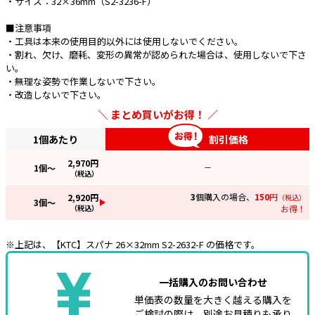
・サイズ：32×36mm（S2-3236-F）
■注意事項
・工具は本来の使用目的以外には使用しないでください。
・割れ、欠け、磨耗、変形の異常が認められた場合は、使用しないで下さ
い。
・無理な姿勢で作業しないで下さい。
・改造しないで下さい。
まとめ買いがお得！
1個あたり
割引価格
2,970
円
1
個～
—
（税込）
3
個購入の場合、
150
円
2,920
円
（税込）
3
個～
（税込）
お得！
※上記は、【KTC】スパナ 26×32mm S2-2632-F の価格です。
一括購入のお問い合わせ
単価表の数量を大きく越える購入を
ご検討の際は、別途お見積りも承り