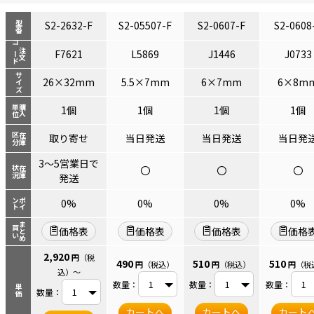
S2-2632-F
S2-05507-F
S2-0607-F
S2-0608
型番
コード
注文
F7621
L5869
J1446
J0733
サイズ
26×32mm
5.5×7mm
6×7mm
6×8m
単位
購入
1個
1個
1個
1個
区分
在庫
取り寄せ
当日発送
当日発送
当日発
3～5営業日で
〇
〇
〇
状況
在庫
発送
ント
ポイ
0%
0%
0%
0%
まとめ
買い
価格表
価格表
価格表
価格
2,920
円
（税
490
510
510
円
（税込）
円
（税込）
円
（税
込）
～
数量：
数量：
数量：
単価
数量：
カートへ
カートへ
カート