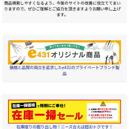
商品検索しやすくなるよう、今後のサイトの改善に役立ててまい
作業が可能です。 ■仕様
キャッチ出来ます。 ●目
変形した場合には使
・サイズ：W3／8（3分）
盛り付です。 ■仕様 ・全
ないでください。 
りますので、ぜひご理解とご協力を頂きますようお願い申し上げ
全ネジ・寸切りボルト
長：205mm（FLA-32-
具、リベット、溶接
ます。
用。（DVC-03ZN）
BG）、256mm（FLA-43-
に異常がある場合は
W1／2（4分）
BG） ・最大開口：0～
しないでください。
全ネジ・寸切りボルト
32mm（FLA-32-BG）、0
用。（DVC-04ZN）
～43mm（FLA-43-BG）
・重量：191g（FLA-32-
BG）、277g（FLA-43-
BG） ・材質：特殊鋼 ■
注意事項 ・本来の目的以
外では使用しないで下さ
い。 ・作業時は周りの安
全を確かめてご使用下さ
い。 ・保護メガネ等を着
価格と品質の両立を追求したe431のプライベートブランド製
用して作業をして下さ
い。 ・能力以上の使用は
品
しないで下さい。 ・感電
の恐れがあるため、電気
の流れている物への使用
は絶対にしないで下さ
い。
在庫限りの掘り出し物！ニーズ合えば超おトクです！