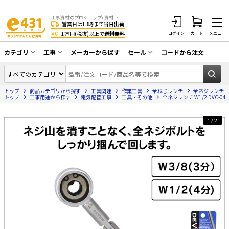
工事資材のプロショップe資材 CATV・アンテナ・防犯・光・LAN・電気・空調工事など
営業日は13時まで
当日出荷
¥0
1万円(税抜)以上で
送料無料
ログイン
カート
メニュー
カテゴリ
工事
メーカーから探す
セール
コードから注文
同軸ケーブル／テレビ用接栓／関連工具
CATV・アンテナ工事
在庫一掃セール
アンテナ・取付金具・ブースター／CATV
トップ
商品カテゴリから探す
工具関連
作業工具
全ねじレンチ
全ネジレンチ W1/
光工事・FTTH工事
部材類
トップ
工事用途から探す
電気配管工事
工具・その他
全ネジレンチ W1/2 DVC-04
配線補助具（モール・結束バンド・テー
エアコン・換気扇工事
プ類 他）
1/2
防犯カメラ工事
防犯工事関連
LAN配線工事
HDMIケーブル・周辺機器／RCAケーブル
電話工事
電話線／コネクタ／アダプタ
電気配管工事
光ファイバー・融着接続機関連
EV充電設備工事
LANケーブル・コネクタ・関連資材/機器
照明設置工事
ネットワーク機器