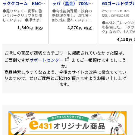
ッククローム KMC-
ッパ（黒金） 700N-
G3ゴールドダブ
36C（25mm幅）
175BG
グ25 CWM3S255
●握りやすく、衝撃に強
●高性能特殊鋼に独自の
注文コード
M1025
いラバーグリップを採用
熱処理を施し、切れ味・
型番
CWM3S2555
しています。 ●押せば引
耐久性に優れています。
●本体と爪にマグネ
きこむ、離せば止まる安
●金色のシャックル付き
を装備した、「ダブ
1,340
4,870
円（税込）
円（税込）
全設計です。 ●摩擦に強
で落下防止コードの装着
グ」なので、1人で
いナイロンコートテープ
もラクにできます。 ■仕
チ出しが出来ます 
です。 ■仕様 ・テープ
様
4,150
円（
で簡単脱着できる、
幅：25mm ・テープ長：
防止用ベルトホルダ
5.5m ・目盛仕様：メート
●落下時に建材にダ
ル ・JIS1級 ・オートスト
お探しの商品が適切なカテゴリーに掲載されていなかった際は、
ジを与えない、アー
ップ機能付 ・テープ仕
ドケース仕様 ●落
ご面倒ですが
サポートセンター
までご一報頂けますでしょう
様：ナイロンコートテー
衝撃から爪を守るフ
プ
か。
ガードバンパー ●0
商品検索しやすくなるよう、今後のサイトの改善に役立ててまい
正移動爪 ●ショッ
ソーバー付 ●強力
りますので、ぜひご理解とご協力を頂きますようお願い申し上げ
磁石を爪に装着、鉄
ます。
鉄板にもぴたり密着 ■
様 ・目盛仕様：メ
目盛、JIS1級、両
・テープ幅：25mm
ープ長さ：5.5ｍ ・
ーゴーピッチ表示付
トラップ付 ・落下
ルトホルダー付、取
け可能 ベルトサイ
60mm以内／厚み5.
以内 ・爪飛び防止