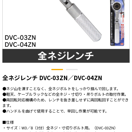
太陽光発電工事
エアコン・換気扇・空調資材
太陽光発電ケーブル・コネクタ・関連資
ホテル・病院向け
材/機器
電源ケーブル／コネクタ／分電盤／ブレ
ーカ
照明・照明器具
電源タップ・延長コード
スイッチ・コンセント（配線器具）
全ネジレンチ DVC-03ZN／DVC-04ZN
PF管/FEP管/CD管/情報線保護管
ボックス・ビニル電線管付属品・引き込
●ネジ山を潰すことなく、全ネジボルトをしっかり掴んで回します。
みカバー
●軽天、ケーブルラックなどの全ネジ・寸切り・吊りボルトの取付作業。
工具関連
●両回転対応機構のため、レンチを抜き差しせずに両回転回すことができ
ます。
EV充電設備工事関連
●ハンドルを曲げて使用することで、早回し作業が可能です。
感染症関連
■仕様
・サイズ：W3／8（3分）全ネジ・寸切りボルト用。（DVC-03ZN）
その他