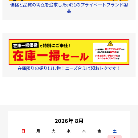
テクター付 ・磁石
価格と品質の両立を追求したe431のプライベートブランド製
様 ・磁石付本体
品
在庫限りの掘り出し物！ニーズ合えば超おトクです！
2026年 8月
日
月
火
水
木
金
土