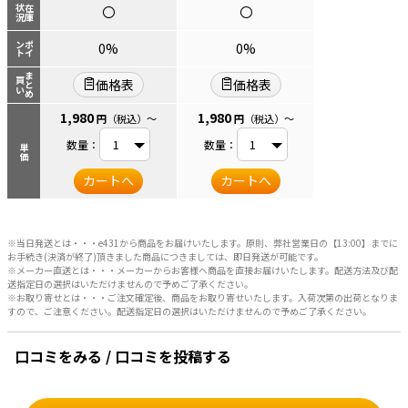
状況
在庫
〇
〇
ント
ポイ
0%
0%
まとめ
買い
価格表
価格表
1,980
1,980
円
（税込）
～
円
（税込）
～
数量：
数量：
単価
カートへ
カートへ
※当日発送とは・・・e431から商品をお届けいたします。原則、弊社営業日の【13:00】までに
お手続き(決済が終了)頂きました商品につきましては、即日発送が可能です。
※メーカー直送とは・・・メーカーからお客様へ商品を直接お届けいたします。配送方法及び配
送指定日の選択はいただけませんので予めご了承ください。
※お取り寄せとは・・・ご注文確定後、商品をお取り寄せいたします。入荷次第の出荷となりま
すので、ご注意ください。配送指定日の選択はいただけませんので予めご了承ください。
口コミをみる / 口コミを投稿する