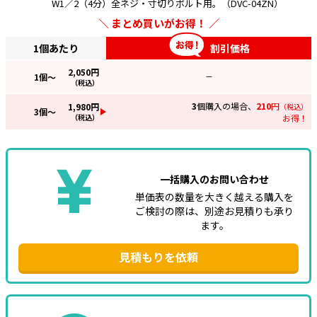
W1／2（4分）全ネジ・寸切りボルト用。（DVC-04ZN）
まとめ買いがお得！
e431オリジナル
1個あたり
割引価格
暑さ対策
2,050
円
1
個～
—
販売終了品
（税込）
3
個購入の場合、
210
円
1,980
円
（税込）
3
個～
（税込）
お得！
一括購入のお問い合わせ
単価表の数量を大きく越える購入を
ご検討の際は、別途お見積りも承り
ます。
見積もりを依頼