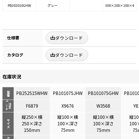
PB302010GHW
グレー
300×200×100×4
仕様書
ダウンロード
カタログ
ダウンロード
在庫状況
PB252515WHW
PB101075JHW
PB101075GHW
PB101
型番
コード
注文
F6879
X9676
W3568
Y8
縦250×横
縦100×横
縦100×横
縦1
サイズ
250×深さ
100×深さ
100×深さ
10
150mm
75mm
75mm
7