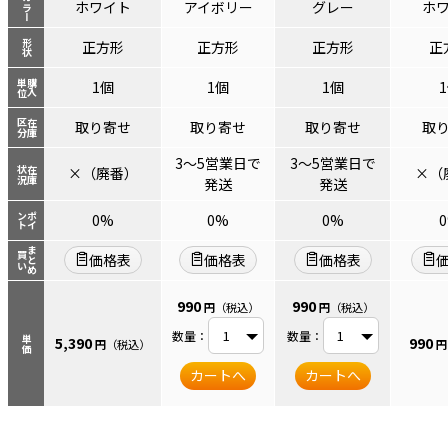
カラー
ホワイト
アイボリー
グレー
ホ
形状
正方形
正方形
正方形
正
単位
購入
1個
1個
1個
区分
在庫
取り寄せ
取り寄せ
取り寄せ
取
3～5営業日で
3～5営業日で
×（廃番）
×（
状況
在庫
発送
発送
ント
ポイ
0%
0%
0%
まとめ
買い
価格表
価格表
価格表
990
990
円
（税込）
円
（税込）
数量：
数量：
単価
5,390
990
円
（税込）
円
カートへ
カートへ