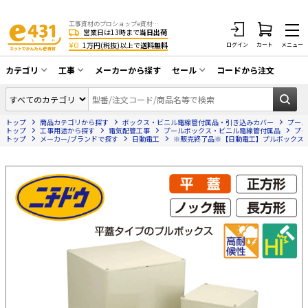
工事資材のプロショップe資材 CATV・アンテナ・防犯・光・LAN・電気・空調工事など
営業日は13時まで
当日出荷
¥0
1万円(税抜)以上で
送料無料
ログイン
カート
メニュー
カテゴリ
工事
メーカーから探す
セール
コードから注文
同軸ケーブル／テレビ用接栓／関連工具
CATV・アンテナ工事
在庫一掃セール
アンテナ・取付金具・ブースター／CATV
トップ
商品カテゴリから探す
ボックス・ビニル電線管付属品・引き込みカバー
プール
光工事・FTTH工事
部材類
トップ
工事用途から探す
電気配管工事
プールボックス・ビニル電線管付属品
プー
トップ
メーカー/ブランドで探す
日動電工
※販売終了品※【日動電工】プルボックス平蓋（ホ
配線補助具（モール・結束バンド・テー
エアコン・換気扇工事
プ類 他）
防犯カメラ工事
防犯工事関連
LAN配線工事
HDMIケーブル・周辺機器／RCAケーブル
電話工事
電話線／コネクタ／アダプタ
電気配管工事
光ファイバー・融着接続機関連
EV充電設備工事
LANケーブル・コネクタ・関連資材/機器
照明設置工事
ネットワーク機器