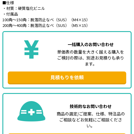
■仕様
・材質：硬質塩化ビニル
e431オリジナル
・付属品
100角～150角：脱落防止なべ（SUS）（M4×15）
暑さ対策
200角～400角：脱落防止なべ（SUS）（M5×15）
販売終了品
一括購入のお問い合わせ
単価表の数量を大きく越える購入を
ご検討の際は、別途お見積りも承り
ます。
見積もりを依頼
技術的なお問い合わせ
商品の選定/ご提案、仕様、特注品の
ご相談などお気軽にご相談くださ
い。