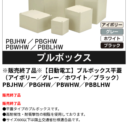
太陽光発電工事
エアコン・換気扇・空調資材
太陽光発電ケーブル・コネクタ・関連資
ホテル・病院向け
材/機器
電源ケーブル／コネクタ／分電盤／ブレ
ーカ
照明・照明器具
電源タップ・延長コード
スイッチ・コンセント（配線器具）
※販売終了品※【日動電工】プルボックス平蓋
PF管/FEP管/CD管/情報線保護管
（アイボリー／グレー／ホワイト／ブラック）
PBJHW／PBGHW／PBWHW／PBBLHW
ボックス・ビニル電線管付属品・引き込
みカバー
販売終了品
工具関連
販売終了品
EV充電設備工事関連
●平蓋タイプのプルボックスです。
●高耐候性・耐衝撃性の樹脂を使用しております。
感染症関連
●サイズ600以下は国土交通省仕様適合品です。
その他