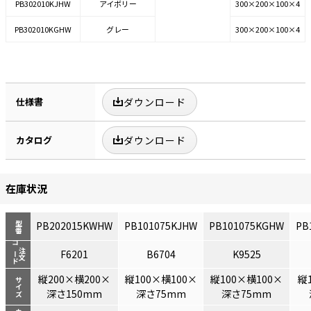
PB302010KJHW
アイボリー
300×200×100×4
PB302010KGHW
グレー
300×200×100×4
仕様書
ダウンロード
カタログ
ダウンロード
在庫状況
PB202015KWHW
PB101075KJHW
PB101075KGHW
PB
型番
コード
注文
F6201
B6704
K9525
縦200×横200×
縦100×横100×
縦100×横100×
縦
サイズ
深さ150mm
深さ75mm
深さ75mm