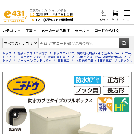
工事資材のプロショップe資材 CATV・アンテナ・防犯・光・LAN・電気・空調工事など
営業日は13時まで
当日出荷
¥0
1万円(税抜)以上で
送料無料
ログイン
カート
メニュー
カテゴリ
工事
メーカーから探す
セール
コードから注文
同軸ケーブル／テレビ用接栓／関連工具
CATV・アンテナ工事
在庫一掃セール
アンテナ・取付金具・ブースター／CATV
トップ
商品カテゴリから探す
ボックス・ビニル電線管付属品・引き込みカバー
プール
光工事・FTTH工事
部材類
トップ
工事用途から探す
電気配管工事
プールボックス・ビニル電線管付属品
プー
トップ
メーカー/ブランドで探す
日動電工
※販売終了品※【日動電工】プルボックス防水カブ
配線補助具（モール・結束バンド・テー
エアコン・換気扇工事
プ類 他）
防犯カメラ工事
防犯工事関連
LAN配線工事
HDMIケーブル・周辺機器／RCAケーブル
電話工事
電話線／コネクタ／アダプタ
電気配管工事
光ファイバー・融着接続機関連
EV充電設備工事
LANケーブル・コネクタ・関連資材/機器
照明設置工事
ネットワーク機器