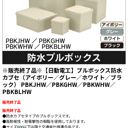
太陽光発電工事
エアコン・換気扇・空調資材
太陽光発電ケーブル・コネクタ・関連資
ホテル・病院向け
材/機器
電源ケーブル／コネクタ／分電盤／ブレ
ーカ
照明・照明器具
電源タップ・延長コード
スイッチ・コンセント（配線器具）
※販売終了品※【日動電工】プルボックス防水
PF管/FEP管/CD管/情報線保護管
カブセ（アイボリー／グレー／ホワイト／ブラ
ック） PBKJHW／PBKGHW／PBKWHW／
ボックス・ビニル電線管付属品・引き込
みカバー
PBKBLHW
工具関連
販売終了品
EV充電設備工事関連
販売終了品
●防水カブセタイプのプルボックスです。
感染症関連
●高耐候性・耐衝撃性の樹脂を使用しております。
●サイズ600以下は国土交通省仕様適合品です。
その他