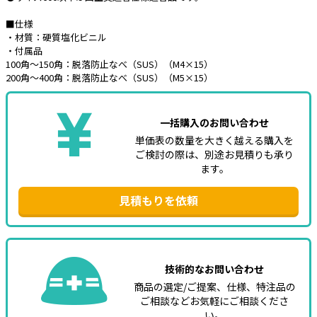
■仕様
e431オリジナル
・材質：硬質塩化ビニル
・付属品
暑さ対策
100角～150角：脱落防止なべ（SUS）（M4×15）
200角～400角：脱落防止なべ（SUS）（M5×15）
販売終了品
一括購入のお問い合わせ
単価表の数量を大きく越える購入を
ご検討の際は、別途お見積りも承り
ます。
見積もりを依頼
技術的なお問い合わせ
商品の選定/ご提案、仕様、特注品の
ご相談などお気軽にご相談くださ
い。