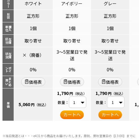
カラー
ホワイト
アイボリー
グレー
形状
正方形
正方形
正方形
単位
購入
1個
1個
1個
区分
在庫
取り寄せ
取り寄せ
取り寄せ
3～5営業日で発
3～5営業日で発
×（廃番）
状況
在庫
送
送
ント
ポイ
0%
0%
0%
まとめ
買い
価格表
価格表
価格表
1,790
1,790
円
（税込）
円
（税込）
数量：
数量：
5,060
1
単価
円
（税込）
カートへ
カートへ
※当日発送とは・・・e431から商品をお届けいたします。原則、弊社営業日の【13:00】までに