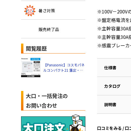
暑さ対策
※100V－20
※盤定格電流を
※主幹容量30
販売終了品
※主幹容量30A
※感震ブレーカ
閲覧履歴
【Panasonic】コスモパネ
仕様書
ルコンパクト21 露出・半
埋込両用形 標準タイプ リ
ミッタースペースなし（分
カタログ
岐数+スペース数：10+2、
主幹容量：30A）
大口・一括発注の
BQR83102
説明書
お問い合わせ
口コミをみる / 