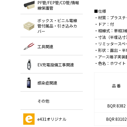
PF管/FEP管/CD管/情報
線保護管
■仕様
・材質：プラスチ
ボックス・ビニル電線
・ドア：付
管付属品・引き込みカ
・相線式：単相3
バー
・寸法（半埋込寸法
・リミッタースペ
工具関連
・形状：露出・半
・アース端子実装
・色名：ホワイト マ
EV充電設備工事関連
感染症関連
品 番
その他
BQR 8382
e431オリジナル
BQR 83102