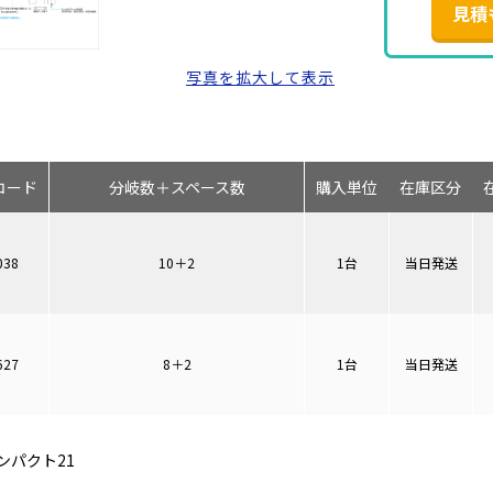
見積
写真を拡大して表示
コード
分岐数＋スペース数
購入単位
在庫区分
038
10＋2
1台
当日発送
627
8＋2
1台
当日発送
ンパクト21