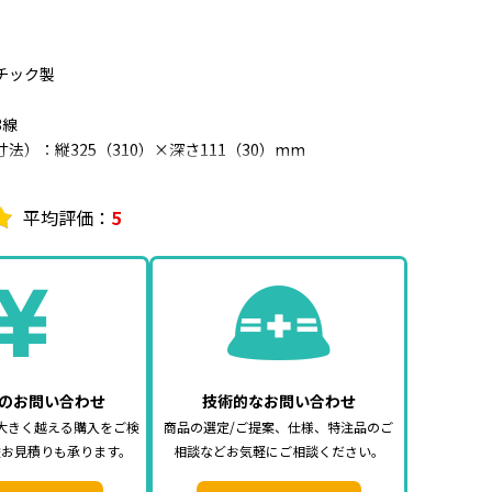
チック製
3線
法）：縦325（310）×深さ111（30）mm
ペース：無
半埋込両用形
平均評価：
5
装数：6
マンセル記号10Y9／0.5
のお問い合わせ
技術的なお問い合わせ
大きく越える購入をご検
商品の選定/ご提案、仕様、特注品のご
途お見積りも承ります。
相談などお気軽にご相談ください。