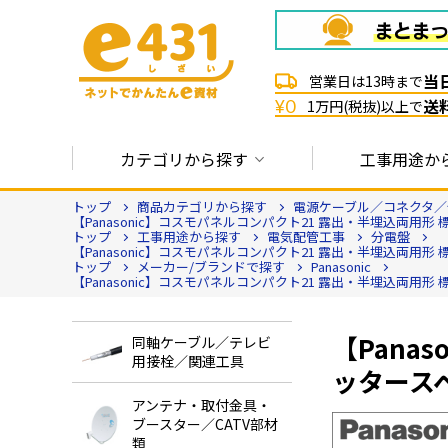
当
営業日は13時まで
送
¥0
1万円(税抜)以上で
カテゴリから探す
工事用途か
トップ
商品カテゴリから探す
電源ケーブル／コネクタ／
【Panasonic】コスモパネルコンパクト21 露出・半埋込両用形 
トップ
工事用途から探す
電気配管工事
分電盤
【Panasonic】コスモパネルコンパクト21 露出・半埋込両用形 
トップ
メーカー/ブランドで探す
Panasonic
【Panasonic】コスモパネルコンパクト21 露出・半埋込両用形 
【Pana
同軸ケーブル／テレビ
用接栓／関連工具
ッタースペ
アンテナ・取付金具・
ブースター／CATV部材
類