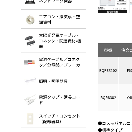
ネットワーク機器
エアコン・換気扇・空
調資材
太陽光発電ケーブル・
コネクタ・関連資材/機
器
型番
注文
電源ケーブル／コネク
タ／分電盤／ブレーカ
BQR83102
F6
照明・照明器具
電源タップ・延長コー
BQR8382
Y4
ド
スイッチ・コンセント
（配線器具）
●コスモパネルコ
●標準タイプ