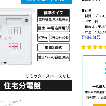
■仕様
・材質：プラス
・ドア：付
・相線式：単相
・寸法（半埋込寸
詳細を確認
・リミッタース
・形状：露出・
・アース端子実
・色名：ホワイト 
一括購入
単価表の数量を
討の際は、別