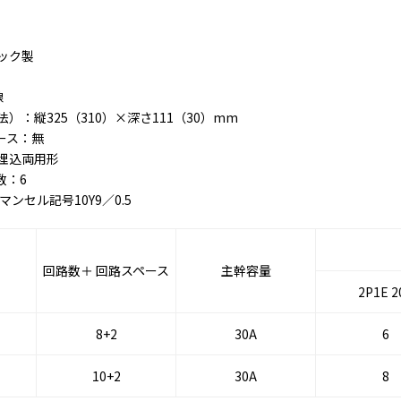
ック製
線
）：縦325（310）×深さ111（30）mm
ース：無
埋込両用形
数：6
ンセル記号10Y9／0.5
回路数＋ 回路スペース
主幹容量
2P1E 2
8+2
30A
6
10+2
30A
8