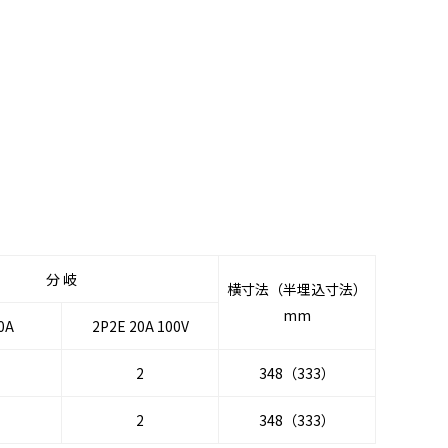
分 岐
横寸法（半埋込寸法）
mm
0A
2P2E 20A 100V
2
348（333）
2
348（333）