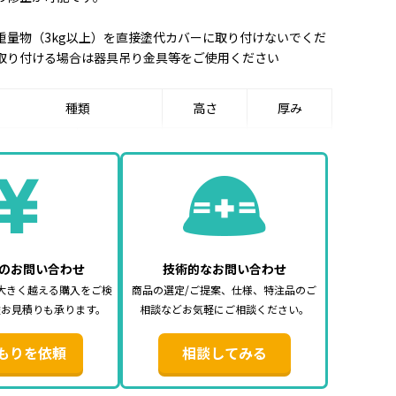
重量物（3kg以上）を直接塗代カバーに取り付けないでくだ
取り付ける場合は器具吊り金具等をご使用ください
種類
高さ
厚み
塗代付
13mm
2.5mm
丸 型
平
8mm
2.5mm
塗代付
13mm
2.5mm
小判型
平
8mm
2.5mm
のお問い合わせ
技術的なお問い合わせ
大きく越える購入をご検
商品の選定/ご提案、仕様、特注品のご
塗代付
13mm
2.5mm
途お見積りも承ります。
相談などお気軽にご相談ください。
2個用
平
-
3mm
もりを依頼
相談してみる
ブランク
平
-
3.1mm