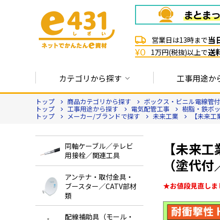
当
営業日は13時まで
送
¥0
1万円(税抜)以上で
カテゴリから探す
工事用途か
トップ
商品カテゴリから探す
ボックス・ビニル電線管
トップ
工事用途から探す
電気配管工事
樹脂・鉄ボ
トップ
メーカー/ブランドで探す
未来工業
【未来工業
【未来工
同軸ケーブル／テレビ
用接栓／関連工具
（塗代付／
アンテナ・取付金具・
★お値段見直しま
ブースター／CATV部材
類
配線補助具（モール・