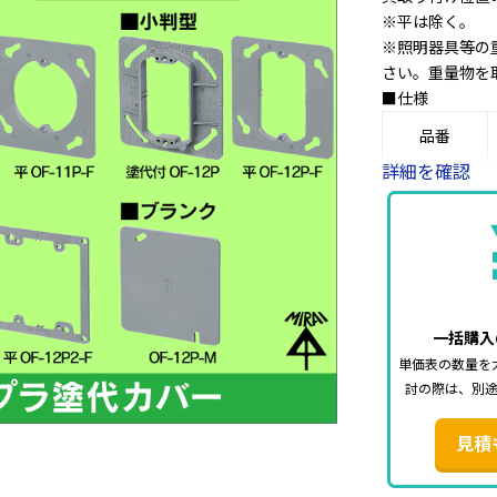
※平は除く。
※照明器具等の
さい。重量物を
■仕様
品番
詳細を確認
OF-11P
OF-11P-F
OF-12P
OF-12P-F
一括購入
単価表の数量を
OF-12P2
討の際は、別
OF-12P2-F
見積
OF-12P-M