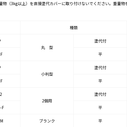
量物（3kg以上）を直接塗代カバーに取り付けないでください。重量物
種類
P
塗代付
丸 型
-F
平
P
塗代付
小判型
-F
平
2
塗代付
2個用
-F
平
-M
ブランク
平