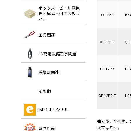
ボックス・ビニル電線
管付属品・引き込みカ
OF-12P
K7
バー
工具関連
OF-12P-F
Q0
EV充電設備工事関連
OF-12P2
D8
感染症関連
その他
OF-12P2-F
H0
e431オリジナル
●丸型、小判型、
※平は除く。
暑さ対策