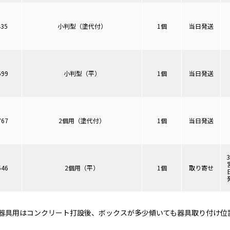
435
小判型（塗代付）
1個
当日発送
699
小判型（平）
1個
当日発送
767
2個用（塗代付）
1個
当日発送
546
2個用（平）
1個
取り寄せ
器具用はコンクリート打設後、ボックスが多少傾いても器具取り付け位