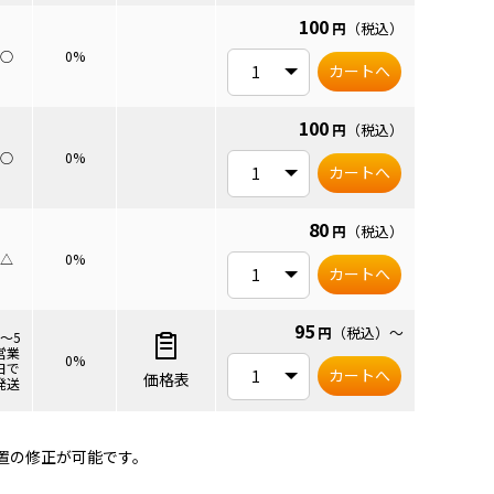
100
円
（税込）
○
0%
カートへ
100
円
（税込）
○
0%
カートへ
80
円
（税込）
△
0%
カートへ
95
円
（税込）
～
3～5
営業
0%
日で
カートへ
価格表
発送
置の修正が可能です。