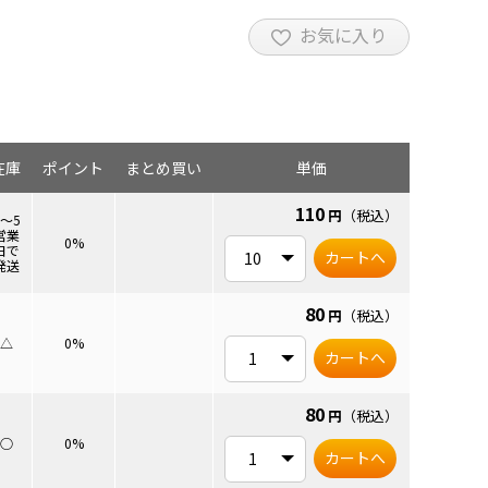
お気に入り
）は一部アップコンセントにより取り付かないものがありま
ださい｡
在庫
ポイント
まとめ買い
単価
110
円
（税込）
3～5
営業
0%
日で
カートへ
発送
80
円
（税込）
△
0%
カートへ
80
円
（税込）
○
0%
カートへ