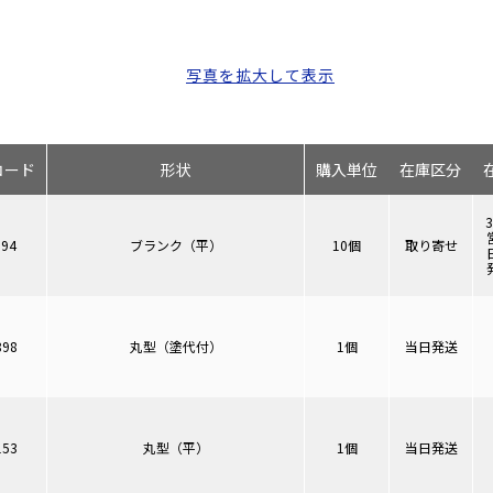
※丸型（塗代付
すのでご確認く
写真を拡大して表示
コード
形状
購入単位
在庫区分
394
ブランク（平）
10個
取り寄せ
898
丸型（塗代付）
1個
当日発送
153
丸型（平）
1個
当日発送