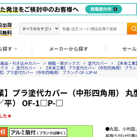
日出荷
料無料
ら探す
メーカーから探す
セール
付属品・引き込みカバー
樹脂・鉄ボックス
塗代カバー
【未来工業】
ックス
塗代カバー
【未来工業】プラ塗代カバー（中形四角用） ブランク O
】プラ塗代カバー（中形四角用） ブランク OF-12P-M
業】プラ塗代カバー（中形四角用） 丸
平） OF-1□P-□
した★
●丸型、小判型
具取り付け位置