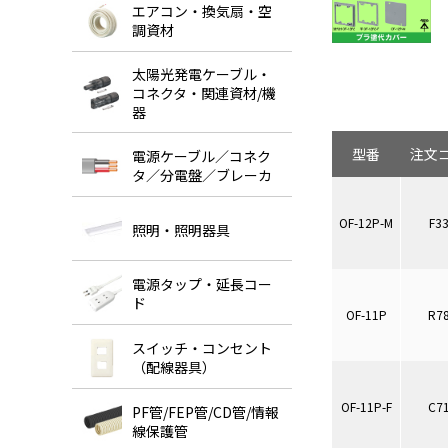
エアコン・換気扇・空
調資材
太陽光発電ケーブル・
コネクタ・関連資材/機
器
型番
注文
電源ケーブル／コネク
タ／分電盤／ブレーカ
OF-12P-M
F3
照明・照明器具
電源タップ・延長コー
ド
OF-11P
R7
スイッチ・コンセント
（配線器具）
OF-11P-F
C7
PF管/FEP管/CD管/情報
線保護管