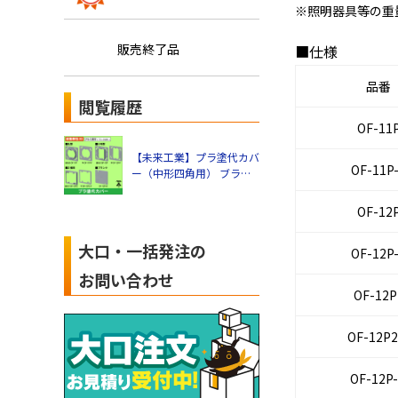
※照明器具等の重
販売終了品
■仕様
品番
閲覧履歴
OF-11
【未来工業】プラ塗代カバ
OF-11P
ー（中形四角用） ブラン
ク OF-12P-M
OF-12
大口・一括発注の
OF-12P
お問い合わせ
OF-12P
OF-12P2
OF-12P