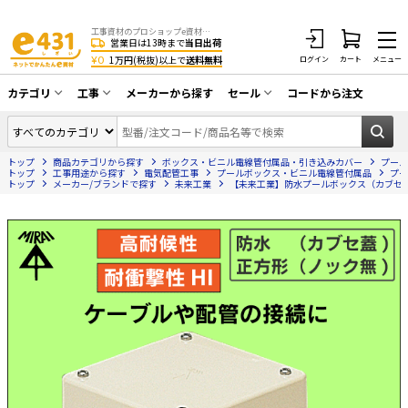
工事資材のプロショップe資材 CATV・アンテナ・防犯・光・LAN・電気・空調工事など
営業日は13時まで
当日出荷
¥0
1万円(税抜)以上で
送料無料
ログイン
カート
メニュー
カテゴリ
工事
メーカーから探す
セール
コードから注文
同軸ケーブル／テレビ用接栓／関連工具
CATV・アンテナ工事
在庫一掃セール
アンテナ・取付金具・ブースター／CATV
トップ
商品カテゴリから探す
ボックス・ビニル電線管付属品・引き込みカバー
プール
光工事・FTTH工事
部材類
トップ
工事用途から探す
電気配管工事
プールボックス・ビニル電線管付属品
プー
トップ
メーカー/ブランドで探す
未来工業
【未来工業】防水プールボックス（カブセ蓋）正方
配線補助具（モール・結束バンド・テー
エアコン・換気扇工事
プ類 他）
防犯カメラ工事
防犯工事関連
LAN配線工事
HDMIケーブル・周辺機器／RCAケーブル
電話工事
電話線／コネクタ／アダプタ
電気配管工事
光ファイバー・融着接続機関連
EV充電設備工事
LANケーブル・コネクタ・関連資材/機器
照明設置工事
ネットワーク機器