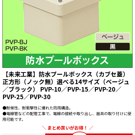
太陽光発電工事
エアコン・換気扇・空調資材
太陽光発電ケーブル・コネクタ・関連資
ホテル・病院向け
材/機器
電源ケーブル／コネクタ／分電盤／ブレ
ーカ
照明・照明器具
電源タップ・延長コード
スイッチ・コンセント（配線器具）
【未来工業】防水プールボックス（カブセ蓋）
PF管/FEP管/CD管/情報線保護管
正方形（ノック無）選べる14サイズ（ベージュ
／ブラック） PVP-10／PVP-15／PVP-20／
ボックス・ビニル電線管付属品・引き込
みカバー
PVP-25／PVP-30
工具関連
●耐候性、耐衝撃性に優れた防雨構造。
EV充電設備工事関連
●電線管などの配管工事で、電線の接続や取り出し、器具の取り付けに使
用可能です。
感染症関連
まとめ買いがお得！
その他