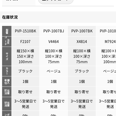
在庫状況
PVP-1510BK
PVP-1007BJ
PVP-1007BK
PVP-101
型番
コード
注文
F2107
V4464
X4814
M7924
縦150×横
縦100×横
縦100×横
縦100×
サイズ
150×深さ
100×深さ
100×深さ
100×深
100mm
75mm
75mm
100m
カラー
ブラック
ベージュ
ブラック
ベージ
単位
購入
1個
1個
1個
1個
区分
在庫
取り寄せ
取り寄せ
取り寄せ
取り寄
3～5営業日で
3～5営業日で
3～5営業日で
3～5営業
状況
在庫
発送
発送
発送
発送
ント
ポイ
0%
0%
0%
0%