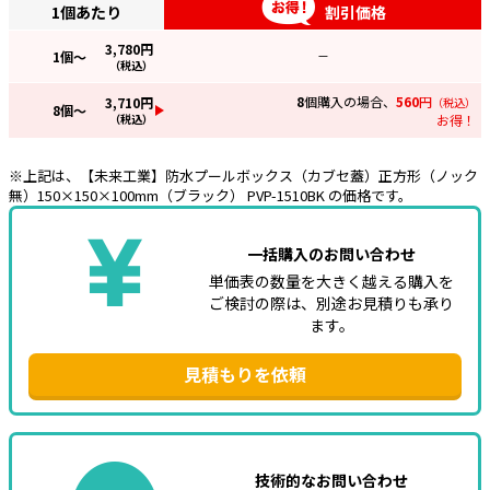
1個あたり
割引価格
e431オリジナル
3,780
円
1
個～
—
（税込）
暑さ対策
8
個購入の場合、
560
円
3,710
円
（税込）
8
個～
販売終了品
（税込）
お得！
※上記は、【未来工業】防水プールボックス（カブセ蓋）正方形（ノック
無）150×150×100mm（ブラック） PVP-1510BK の価格です。
一括購入のお問い合わせ
単価表の数量を大きく越える購入を
ご検討の際は、別途お見積りも承り
ます。
見積もりを依頼
技術的なお問い合わせ