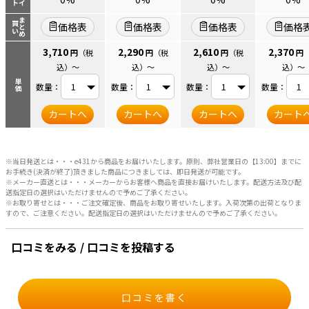
まとめ
買い
価格表
価格表
価格表
価格
3,710
2,290
2,610
2,370
円
（税
円
（税
円
（税
円
込）
～
込）
～
込）
～
込）
～
単価
数量：
数量：
数量：
数量：
カートへ
カートへ
カートへ
カート
※当日発送とは・・・e431から商品をお届けいたします。原則、弊社営業日の【13:00】までに
お手続き(決済が終了)頂きました商品につきましては、即日発送が可能です。
※メーカー直送とは・・・メーカーからお客様へ商品を直接お届けいたします。配送方法及び配
送指定日の選択はいただけませんので予めご了承ください。
※お取り寄せとは・・・ご注文確定後、商品をお取り寄せいたします。入荷次第の出荷となりま
すので、ご注意ください。配送指定日の選択はいただけませんので予めご了承ください。
口コミをみる / 口コミを投稿する
口コミを書く