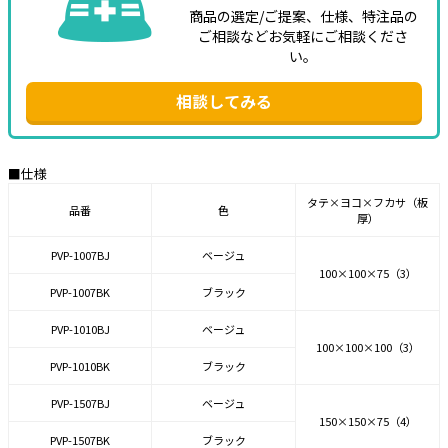
商品の選定/ご提案、仕様、特注品の
ご相談などお気軽にご相談くださ
い。
相談してみる
■仕様
タテ×ヨコ×フカサ（板
品番
色
厚）
PVP-1007BJ
ベージュ
100×100×75（3）
PVP-1007BK
ブラック
PVP-1010BJ
ベージュ
100×100×100（3）
PVP-1010BK
ブラック
PVP-1507BJ
ベージュ
150×150×75（4）
PVP-1507BK
ブラック