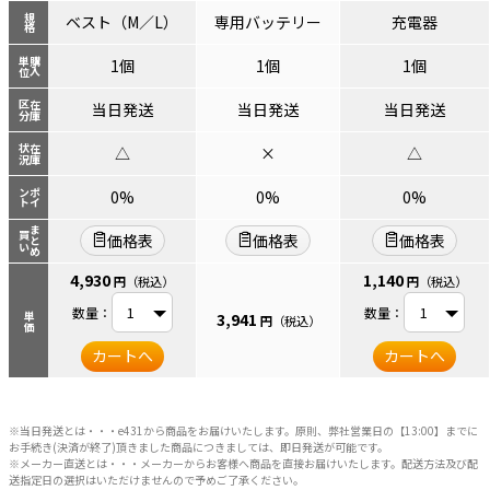
規格
ベスト（M／L）
専用バッテリー
充電器
単位
購入
1個
1個
1個
区分
在庫
当日発送
当日発送
当日発送
状況
在庫
△
×
△
ント
ポイ
0%
0%
0%
まとめ
買い
価格表
価格表
価格表
4,930
1,140
円
（税込）
円
（税込）
数量：
数量：
3,941
単価
円
（税込）
カートへ
カートへ
※当日発送とは・・・e431から商品をお届けいたします。原則、弊社営業日の【13:00】までに
お手続き(決済が終了)頂きました商品につきましては、即日発送が可能です。
※メーカー直送とは・・・メーカーからお客様へ商品を直接お届けいたします。配送方法及び配
送指定日の選択はいただけませんので予めご了承ください。