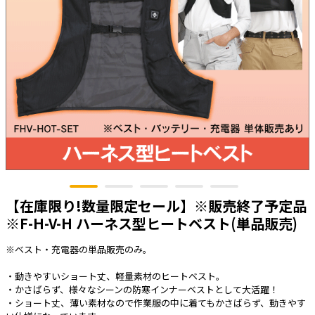
太陽光発電工事
エアコン・換気扇・空調資材
太陽光発電ケーブル・コネクタ・関連資
ホテル・病院向け
材/機器
電源ケーブル／コネクタ／分電盤／ブレ
ーカ
照明・照明器具
電源タップ・延長コード
スイッチ・コンセント（配線器具）
PF管/FEP管/CD管/情報線保護管
【在庫限り!数量限定セール】※販売終了予定品
ボックス・ビニル電線管付属品・引き込
みカバー
※F-H-V-H ハーネス型ヒートベスト(単品販売)
工具関連
※ベスト・充電器の単品販売のみ。
EV充電設備工事関連
・動きやすいショート丈、軽量素材のヒートベスト。
感染症関連
・かさばらず、様々なシーンの防寒インナーベストとして大活躍！
・ショート丈、薄い素材なので作業服の中に着てもかさばらず、動きやす
その他