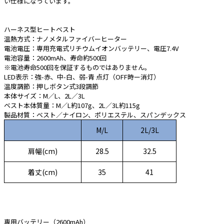
い仕様になっています。
e431オリジナル
ハーネス型ヒートベスト
暑さ対策
温熱方式：ナノメタルファイバーヒーター
電池電圧：専用充電式リチウムイオンバッテリー、電圧7.4V
販売終了品
電池容量：2600mAh、寿命約500回
※電池寿命500回を保証するものではありません。
LED表示：強-赤、中-白、弱-青 点灯（OFF時ー消灯）
温度調節：押しボタン式3段調節
本体サイズ：M／L、2L／3L
ベスト本体質量：M／L約107g、2L／3L約115g
製品材質：ベスト／ナイロン、ポリエステル、スパンデックス
M/L
2L/3L
肩幅(cm)
28.5
32.5
着丈(cm)
35
41
専用バッテリー（2600mAh）