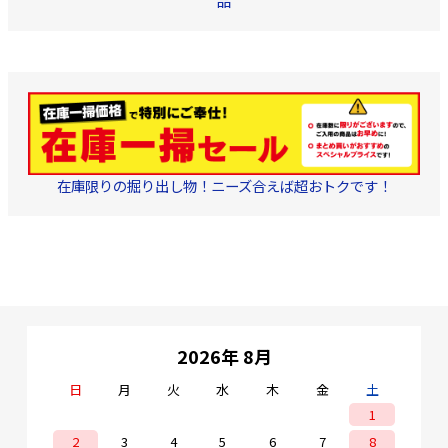
品
在庫限りの掘り出し物！ニーズ合えば超おトクです！
2026年 8月
日
月
火
水
木
金
土
1
2
3
4
5
6
7
8