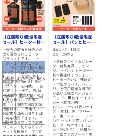
【在庫限り!数量限定
【在庫限り!数量限定
セール】ヒーター付き
セール】パッとヒータ
ベスト着身温 LX-CSO
ーW LX-PATW
・好みの箇所を好みの温
注文コード
T6843
(Mサイズ)
度で温められるヒーター
型番
LX-PATW
付きベストです。 ・
・普段のアイテムがヒー
「肩・首可動式ヒータ
ター付防寒具にチェン
M
L
LL
3L
ー」1枚で上下位置の切り
ジ。 ・パッとヒーターの
替えにより首部も温めら
基本機能はそのままに、
れます。 ・首部と背中・
肩幅
43.5
45
46.5
49.5
ヒーター2枚式！連結式！
腹部(前面2箇所)計4箇所
(cm)
・市販のモバイルバッテ
にヒーターを内蔵。 ・独
リーを使用可能な汎用性
立3Pスイッチで、首/背
が高い仕様にバージョン
中/腹部の温熱エリアをそ
身幅
55
58
61
64
アップ。 ■仕様 サイズ：
れぞれ独立して使用可
(cm)
シート本体／約
能。 ・3段階の温度調節
12×20.5cm（1枚のサイ
機能付き。 ・充電式コー
ズ） 素材：表／フリー
着丈
64
67
70
72
ドレスだからいつでもど
ス、裏／アルミコーティ
こでも使用できます。 ・
(cm)
ング セット内容：パッと
弱暖房のオフィスや屋外
ヒーターW本体×1（ヒー
のゴルフ・釣りなどでパ
ター2枚入り）、粘着シー
ーソナル暖房としてご使
ト付面ファスナー×4 電
用いただけます。 ■仕様