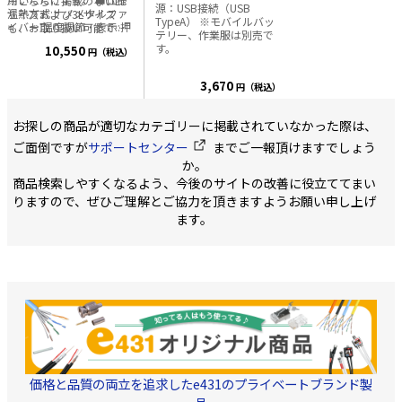
※こちらに掲載のないLL
源：USB接続（USB
温熱方式:ナノメタルファ
サイズおよび3Lサイズ
TypeA） ※モバイルバッ
イバー 温度調節・表示:押
も、お取り扱い可能で
テリー、作業服は別売で
しボタン式3段階調節・
す。価格をご案内致しま
す。
10,550
円（税込）
LED3色点灯表示/強-赤、
すので、 詳しくはお問い
中-白、弱-青(OFF時-消灯)
合わせください。
本体サイズ:M、L、LL、3L
3,670
円（税込）
質量:約M/325g、
L/345g、LL/365g、
3L/385g(ベストのみ) 製
お探しの商品が適切なカテゴリーに掲載されていなかった際は、
品材質:ベスト/ナイロン、
ご面倒ですが
サポートセンター
までご一報頂けますでしょう
ポリエステル、スパンデ
ックス 目安の温熱使用時
か。
間:(強)約3.5時間、(中)約
商品検索しやすくなるよう、今後のサイトの改善に役立ててまい
4.5時間、(弱)約6.0時間
りますので、ぜひご理解とご協力を頂きますようお願い申し上げ
(ヒーター3箇所使用の場
合) ※出力電圧/電
ます。
流:DC5V/2.4A 電池容量
10,000mAh(37.0Wh)のモ
バイルバッテリーを使用
(動作確認製品:多摩電子工
業(株) TL115UK) ※ヒート
ベストにバッテリーは付
属していません。温熱効
果を十分に発揮するた
め、出力電流が2.4A以上
のモバイルバッテリーを
ご使用ください。
価格と品質の両立を追求したe431のプライベートブランド製