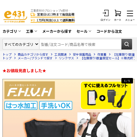
工事資材のプロショップe資材 CATV・アンテナ・防犯・光・LAN・電気・空調工事など
営業日は13時まで
当日出荷
¥0
1万円(税抜)以上で
送料無料
ログイン
カート
メニュー
カテゴリ
工事
メーカーから探す
セール
コードから注文
同軸ケーブル／テレビ用接栓／関連工具
CATV・アンテナ工事
在庫一掃セール
アンテナ・取付金具・ブースター／CATV
トップ
商品カテゴリから探す
工具関連
安全保護用品
作業着
【在庫限り!数量限
光工事・FTTH工事
部材類
トップ
メーカー/ブランドで探す
リンクサス
【在庫限り!数量限定セール】※販売終了予定品
配線補助具（モール・結束バンド・テー
エアコン・換気扇工事
プ類 他）
★お値段見直しました★
防犯カメラ工事
防犯工事関連
1/5
LAN配線工事
HDMIケーブル・周辺機器／RCAケーブル
電話工事
電話線／コネクタ／アダプタ
電気配管工事
光ファイバー・融着接続機関連
EV充電設備工事
LANケーブル・コネクタ・関連資材/機器
照明設置工事
ネットワーク機器