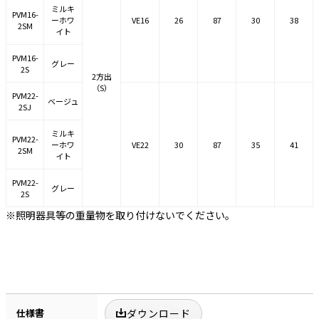
ミルキ
PVM16-
ーホワ
VE16
26
87
30
38
2SM
イト
PVM16-
グレー
2S
2方出
（S）
PVM22-
ベージュ
2SJ
ミルキ
PVM22-
ーホワ
VE22
30
87
35
41
2SM
イト
PVM22-
グレー
2S
※照明器具等の重量物を取り付けないでください。
仕様書
ダウンロード