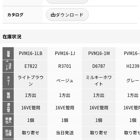
カタログ
ダウンロード
在庫状況
PVM16-1LB
PVM16-1J
PVM16-1M
PVM16-
型番
コード
注文
E7822
R3701
D6787
H1239
ライトブラウ
ミルキーホワ
カラー
ベージュ
グレー
ン
イト
種類
1方出
1方出
1方出
1方出
適合管
16VE管用
16VE管用
16VE管用
16VE管
単位
購入
1個
1個
1個
1個
区分
在庫
取り寄せ
当日発送
取り寄せ
取り寄