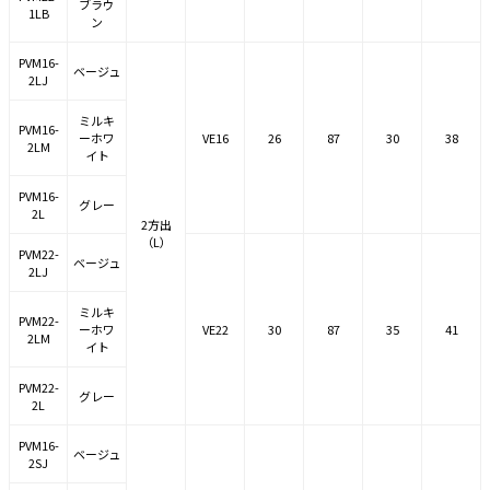
ブラウ
1LB
ン
PVM16-
ベージュ
2LJ
ミルキ
PVM16-
ーホワ
VE16
26
87
30
38
2LM
イト
PVM16-
グレー
2L
2方出
（L）
PVM22-
ベージュ
2LJ
ミルキ
PVM22-
ーホワ
VE22
30
87
35
41
2LM
イト
PVM22-
グレー
2L
PVM16-
ベージュ
2SJ