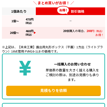
まとめ買いがお得！
e431オリジナル
1個あたり
割引価格
暑さ対策
470
円
1
個～
—
（税込）
販売終了品
20
個購入の場合、
200
円
460
円
（税込）
20
個～
（税込）
お得！
※上記は、【未来工業】露出用丸形ボックス（平蓋）1方出（ライトブラ
ウン）16VE管用 PVM16-1LB の価格です。
一括購入のお問い合わせ
単価表の数量を大きく越える購入を
ご検討の際は、別途お見積りも承り
ます。
見積もりを依頼