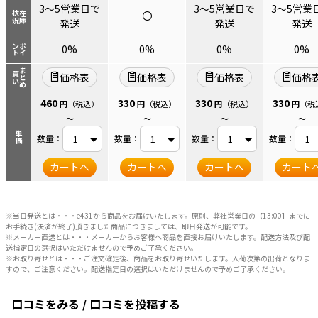
3～5営業日で
3～5営業日で
3～5営業
〇
状況
在庫
発送
発送
発送
ント
ポイ
0%
0%
0%
0%
まとめ
買い
価格表
価格表
価格表
価格
460
330
330
330
円
（税込）
円
（税込）
円
（税込）
円
（税
～
～
～
～
単価
数量：
数量：
数量：
数量：
カートへ
カートへ
カートへ
カート
※当日発送とは・・・e431から商品をお届けいたします。原則、弊社営業日の【13:00】までに
お手続き(決済が終了)頂きました商品につきましては、即日発送が可能です。
※メーカー直送とは・・・メーカーからお客様へ商品を直接お届けいたします。配送方法及び配
送指定日の選択はいただけませんので予めご了承ください。
※お取り寄せとは・・・ご注文確定後、商品をお取り寄せいたします。入荷次第の出荷となりま
すので、ご注意ください。配送指定日の選択はいただけませんので予めご了承ください。
口コミをみる / 口コミを投稿する