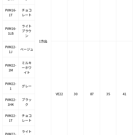
PVM16-
チョコ
1T
レート
ライト
PVM16-
ブラウ
1LB
ン
1方出
PVM22-
ベージュ
1J
ミルキ
PVM22-
ーホワ
1M
イト
PVM22-
グレー
1
VE22
30
87
35
41
PVM22-
ブラッ
1HK
ク
PVM22-
チョコ
1T
レート
ライト
PVM22-