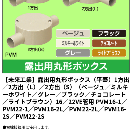
太陽光発電工事
エアコン・換気扇・空調資材
太陽光発電ケーブル・コネクタ・関連資
ホテル・病院向け
材/機器
電源ケーブル／コネクタ／分電盤／ブレ
ーカ
照明・照明器具
電源タップ・延長コード
スイッチ・コンセント（配線器具）
PF管/FEP管/CD管/情報線保護管
【未来工業】露出用丸形ボックス（平蓋）1方出
／2方出（L）／2方出（S）（ベージュ／ミルキ
ボックス・ビニル電線管付属品・引き込
みカバー
ーホワイト／グレー／ブラック／チョコレート
工具関連
／ライトブラウン）16／22VE管用 PVM16-1／
PVM22-1／PVM16-2L／PVM22-2L／PVM16-
EV充電設備工事関連
2S／PVM22-2S
感染症関連
●電線接続用に使用します。
その他