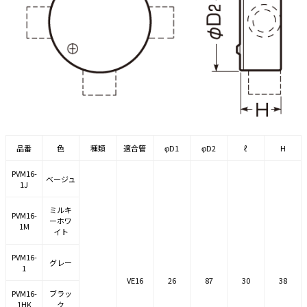
品番
色
種類
適合管
φD1
φD2
ℓ
H
PVM16-
ベージュ
1J
ミルキ
PVM16-
ーホワ
1M
イト
PVM16-
グレー
1
VE16
26
87
30
38
PVM16-
ブラッ
1HK
ク