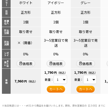
カラー
ホワイト
アイボリー
グレー
形状
正方形
正方形
正方形
単位
購入
1個
1個
1個
区分
在庫
取り寄せ
取り寄せ
取り寄せ
3～5営業日で発
3～5営業日で発
×（廃番）
状況
在庫
送
送
ント
ポイ
0%
0%
0%
まとめ
買い
価格表
価格表
価格表
1,790
1,790
円
（税込）
円
（税込）
数量：
数量：
7,960
1
単価
円
（税込）
カートへ
カートへ
※当日発送とは・・・e431から商品をお届けいたします。原則、弊社営業日の【13:00】までに