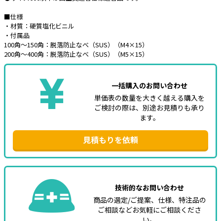
■仕様
e431オリジナル
・材質：硬質塩化ビニル
・付属品
暑さ対策
100角～150角：脱落防止なべ（SUS）（M4×15）
200角～400角：脱落防止なべ（SUS）（M5×15）
販売終了品
一括購入のお問い合わせ
単価表の数量を大きく越える購入を
ご検討の際は、別途お見積りも承り
ます。
見積もりを依頼
技術的なお問い合わせ
商品の選定/ご提案、仕様、特注品の
ご相談などお気軽にご相談くださ
い。