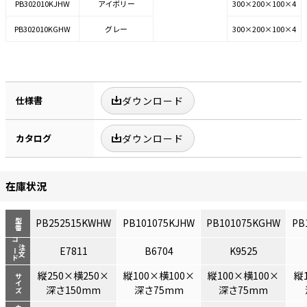
PB302010KJHW
アイボリー
300×200×100×4
PB302010KGHW
グレー
300×200×100×4
仕様書
ダウンロード
カタログ
ダウンロード
在庫状況
PB252515KWHW
PB101075KJHW
PB101075KGHW
PB
型番
コード
注文
E7811
B6704
K9525
縦250×横250×
縦100×横100×
縦100×横100×
縦
サイズ
深さ150mm
深さ75mm
深さ75mm