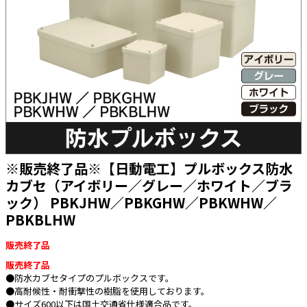
太陽光発電工事
エアコン・換気扇・空調資材
太陽光発電ケーブル・コネクタ・関連資
ホテル・病院向け
材/機器
電源ケーブル／コネクタ／分電盤／ブレ
ーカ
照明・照明器具
電源タップ・延長コード
スイッチ・コンセント（配線器具）
※販売終了品※【日動電工】プルボックス防水
PF管/FEP管/CD管/情報線保護管
カブセ（アイボリー／グレー／ホワイト／ブラ
ック） PBKJHW／PBKGHW／PBKWHW／
ボックス・ビニル電線管付属品・引き込
みカバー
PBKBLHW
工具関連
販売終了品
EV充電設備工事関連
販売終了品
●防水カブセタイプのプルボックスです。
感染症関連
●高耐候性・耐衝撃性の樹脂を使用しております。
●サイズ600以下は国土交通省仕様適合品です。
その他