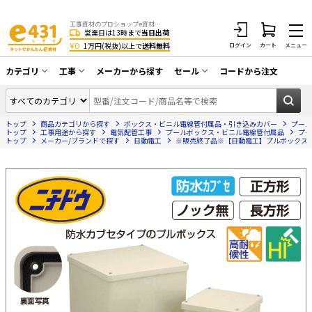
工事資材のプロショップe資材 CATV・アンテナ・防犯・光・LAN・電気・空調工事など
営業日は13時まで
当日出荷
¥0
1万円(税抜)以上で
送料無料
ログイン
カート
メニュー
カテゴリ
工事
メーカーから探す
セール
コードから注文
同軸ケーブル／テレビ用接栓／関連工具
CATV・アンテナ工事
在庫一掃セール
アンテナ・取付金具・ブースター／CATV
トップ
商品カテゴリから探す
ボックス・ビニル電線管付属品・引き込みカバー
プール
光工事・FTTH工事
部材類
トップ
工事用途から探す
電気配管工事
プールボックス・ビニル電線管付属品
プー
トップ
メーカー/ブランドで探す
日動電工
※販売終了品※【日動電工】プルボックス防水カブ
配線補助具（モール・結束バンド・テー
エアコン・換気扇工事
プ類 他）
防犯カメラ工事
防犯工事関連
LAN配線工事
HDMIケーブル・周辺機器／RCAケーブル
電話工事
電話線／コネクタ／アダプタ
電気配管工事
光ファイバー・融着接続機関連
EV充電設備工事
LANケーブル・コネクタ・関連資材/機器
照明設置工事
ネットワーク機器