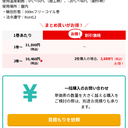
使用温度範囲：0℃～50℃（施工時）、-20℃～60℃（動作時）
使用場所：屋内
・梱包形態：300mフリーコイル巻
・法令遵守：RoHS2
まとめ買いがお得！
1巻あたり
割引価格
31,800
円
1
巻～
—
（税込）
2
巻購入の場合、
2,680
円
30,460
円
（税込）
2
巻～
（税込）
お得！
一括購入のお問い合わせ
単価表の数量を大きく越える購入を
ご検討の際は、別途お見積りも承り
ます。
見積もりを依頼