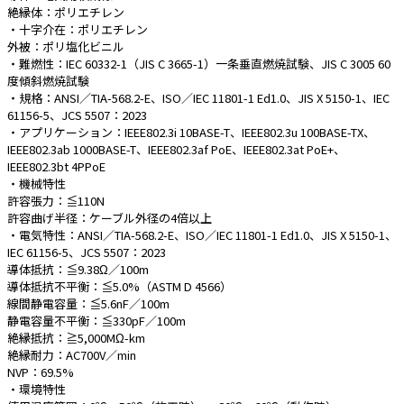
絶縁体：ポリエチレン
・十字介在：ポリエチレン
外被：ポリ塩化ビニル
・難燃性：IEC 60332-1（JIS C 3665-1）一条垂直燃焼試験、JIS C 3005 60
度傾斜燃焼試験
・規格：ANSI／TIA-568.2-E、ISO／IEC 11801-1 Ed1.0、JIS X 5150-1、IEC
61156-5、JCS 5507：2023
・アプリケーション：IEEE802.3i 10BASE-T、IEEE802.3u 100BASE-TX、
IEEE802.3ab 1000BASE-T、IEEE802.3af PoE、IEEE802.3at PoE+、
IEEE802.3bt 4PPoE
・機械特性
許容張力：≦110N
許容曲げ半径：ケーブル外径の4倍以上
・電気特性：ANSI／TIA-568.2-E、ISO／IEC 11801-1 Ed1.0、JIS X 5150-1、
IEC 61156-5、JCS 5507：2023
導体抵抗：≦9.38Ω／100m
導体抵抗不平衡：≦5.0%（ASTM D 4566）
線間静電容量：≦5.6nF／100m
静電容量不平衡：≦330pF／100m
絶縁抵抗：≧5,000MΩ-km
絶縁耐力：AC700V／min
NVP：69.5%
・環境特性