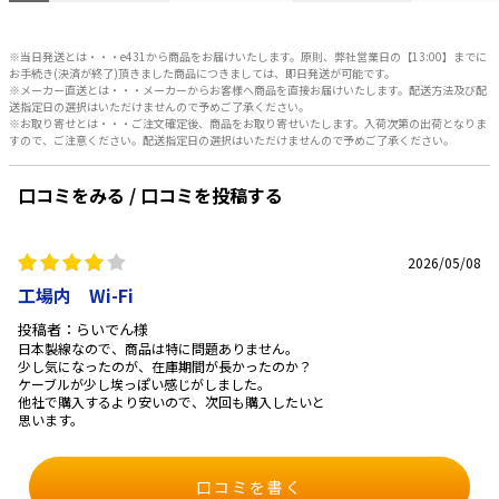
※当日発送とは・・・e431から商品をお届けいたします。原則、弊社営業日の【13:00】までに
お手続き(決済が終了)頂きました商品につきましては、即日発送が可能です。
※メーカー直送とは・・・メーカーからお客様へ商品を直接お届けいたします。配送方法及び配
送指定日の選択はいただけませんので予めご了承ください。
※お取り寄せとは・・・ご注文確定後、商品をお取り寄せいたします。入荷次第の出荷となりま
すので、ご注意ください。配送指定日の選択はいただけませんので予めご了承ください。
口コミをみる / 口コミを投稿する
2026/05/08
工場内 Wi-Fi
投稿者：らいでん様
日本製線なので、商品は特に問題ありません。
少し気になったのが、在庫期間が長かったのか？
ケーブルが少し埃っぽい感じがしました。
他社で購入するより安いので、次回も購入したいと
思います。
口コミを書く