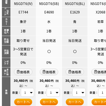
型番
NSGDT6(IV)
NSGDT6(SB)
NSGDT6(BL)
NSGDT6(
コード
注文
E7744
E4690
E1629
X2068
カラー
象牙
水
青
若草
単位
購入
1巻
1巻
1巻
1巻
区分
在庫
取り寄せ
当日発送
当日発送
取り寄
3～5営業日で
3～5営業
〇
〇
状況
在庫
発送
発送
ント
ポイ
0%
0%
0%
0%
まとめ
買い
価格表
価格表
価格表
価格
30,460
30,460
30,460
30,460
円
（税
円
（税
円
（税
円
込）
～
込）
～
込）
～
込）
～
単価
数量：
数量：
数量：
数量：
カートへ
カートへ
カートへ
カート