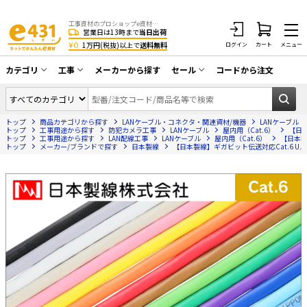
工事資材のプロショップe資材 CATV・アンテナ・防犯・光・LAN・電気・空調工事など
営業日は13時まで
当日出荷
¥0
1万円(税抜)以上で
送料無料
ログイン
カート
メニュー
カテゴリ
工事
メーカーから探す
セール
コードから注文
同軸ケーブル／テレビ用接栓／関連工具
CATV・アンテナ工事
在庫一掃セール
アンテナ・取付金具・ブースター／CATV
トップ
商品カテゴリから探す
LANケーブル・コネクタ・関連資材/機器
LANケーブル
光工事・FTTH工事
部材類
トップ
工事用途から探す
防犯カメラ工事
LANケーブル
屋内用（Cat.6）
【日本
トップ
工事用途から探す
LAN配線工事
LANケーブル
屋内用（Cat.6）
【日本製線
トップ
配線補助具（モール・結束バンド・テー
メーカー/ブランドで探す
日本製線
【日本製線】ギガビット伝送対応Cat.6 U／UTP
エアコン・換気扇工事
プ類 他）
防犯カメラ工事
防犯工事関連
LAN配線工事
HDMIケーブル・周辺機器／RCAケーブル
電話工事
電話線／コネクタ／アダプタ
電気配管工事
光ファイバー・融着接続機関連
EV充電設備工事
LANケーブル・コネクタ・関連資材/機器
照明設置工事
ネットワーク機器