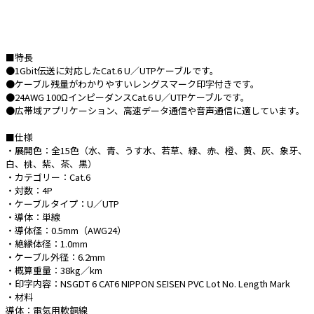
e431オリジナル
暑さ対策
■特長
●1Gbit伝送に対応したCat.6 U／UTPケーブルです。
販売終了品
●ケーブル残量がわかりやすいレングスマーク印字付きです。
●24AWG 100ΩインピーダンスCat.6 U／UTPケーブルです。
●広帯域アプリケーション、高速データ通信や音声通信に適しています。
■仕様
・展開色：全15色（水、青、うす水、若草、緑、赤、橙、黄、灰、象牙、
白、桃、紫、茶、黒）
・カテゴリー：Cat.6
・対数：4P
・ケーブルタイプ：U／UTP
・導体：単線
・導体径：0.5mm（AWG24）
・絶縁体径：1.0mm
・ケーブル外径：6.2mm
・概算重量：38kg／km
・印字内容：NSGDT 6 CAT6 NIPPON SEISEN PVC Lot No. Length Mark
・材料
導体：電気用軟銅線