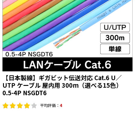
太陽光発電工事
エアコン・換気扇・空調資材
太陽光発電ケーブル・コネクタ・関連資
ホテル・病院向け
材/機器
電源ケーブル／コネクタ／分電盤／ブレ
ーカ
照明・照明器具
電源タップ・延長コード
スイッチ・コンセント（配線器具）
【日本製線】ギガビット伝送対応 Cat.6 U／
PF管/FEP管/CD管/情報線保護管
UTP ケーブル 屋内用 300m（選べる15色）
ボックス・ビニル電線管付属品・引き込
0.5-4P NSGDT6
みカバー
工具関連
平均評価：
4
EV充電設備工事関連
感染症関連
その他