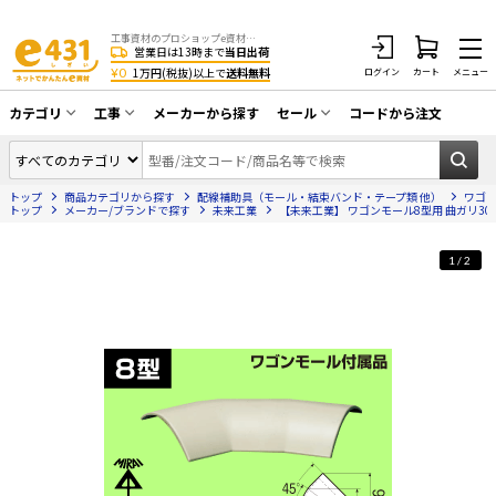
工事資材のプロショップe資材 CATV・アンテナ・防犯・光・LAN・電気・空調工事など
営業日は13時まで
当日出荷
¥0
1万円(税抜)以上で
送料無料
ログイン
カート
メニュー
カテゴリ
工事
メーカーから探す
セール
コードから注文
同軸ケーブル／テレビ用接栓／関連工具
CATV・アンテナ工事
在庫一掃セール
アンテナ・取付金具・ブースター／CATV
トップ
商品カテゴリから探す
配線補助具（モール・結束バンド・テープ類 他）
ワゴ
光工事・FTTH工事
部材類
トップ
メーカー/ブランドで探す
未来工業
【未来工業】 ワゴンモール8型用 曲ガリ30
配線補助具（モール・結束バンド・テー
エアコン・換気扇工事
プ類 他）
1/2
防犯カメラ工事
防犯工事関連
LAN配線工事
HDMIケーブル・周辺機器／RCAケーブル
電話工事
電話線／コネクタ／アダプタ
電気配管工事
光ファイバー・融着接続機関連
EV充電設備工事
LANケーブル・コネクタ・関連資材/機器
照明設置工事
ネットワーク機器