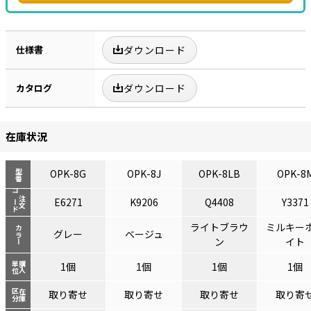
仕様書
ダウンロード
カタログ
ダウンロード
在庫状況
OPK-8G
OPK-8J
OPK-8LB
OPK-8
型番
コード
注文
E6271
K9206
Q4408
Y3371
ライトブラウ
ミルキー
カラー
グレー
ベージュ
ン
イト
単位
購入
1個
1個
1個
1個
区分
在庫
取り寄せ
取り寄せ
取り寄せ
取り寄