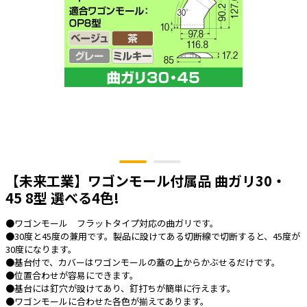
太陽光発電工事
エアコン・換気扇・空調資材
太陽光発電ケーブル・コネクタ・関連資
ホテル・病院向け
材/機器
電源ケーブル／コネクタ／分電盤／ブレ
ーカ
照明・照明器具
電源タップ・延長コード
スイッチ・コンセント（配線器具）
【未来工業】ワゴンモール付属品 曲ガリ30・
PF管/FEP管/CD管/情報線保護管
45 8型 選べる4色!
ボックス・ビニル電線管付属品・引き込
みカバー
●ワゴンモール フラットタイプ対応の曲ガリです。
工具関連
●30度と45度の兼用です。製品に設けてある切断線で切断すると、45度が
30度になります。
EV充電設備工事関連
●基台付で、カバーはワゴンモールの蓋の上からかぶせるだけです。
●位置合わせが容易にできます。
感染症関連
●基台には釘穴が設けてあり、釘打ちが簡単に行えます。
●ワゴンモールに合わせた各色が揃えてあります。
その他