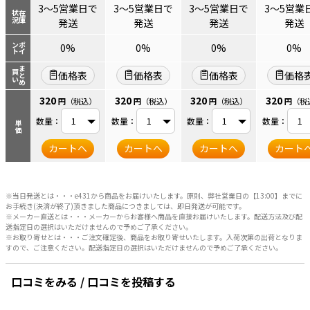
3～5営業日で
3～5営業日で
3～5営業日で
3～5営業
状況
在庫
発送
発送
発送
発送
ント
ポイ
0%
0%
0%
0%
まとめ
買い
価格表
価格表
価格表
価格
320
320
320
320
円
（税込）
円
（税込）
円
（税込）
円
（税
数量：
数量：
数量：
数量：
単価
カートへ
カートへ
カートへ
カート
※当日発送とは・・・e431から商品をお届けいたします。原則、弊社営業日の【13:00】までに
お手続き(決済が終了)頂きました商品につきましては、即日発送が可能です。
※メーカー直送とは・・・メーカーからお客様へ商品を直接お届けいたします。配送方法及び配
送指定日の選択はいただけませんので予めご了承ください。
※お取り寄せとは・・・ご注文確定後、商品をお取り寄せいたします。入荷次第の出荷となりま
すので、ご注意ください。配送指定日の選択はいただけませんので予めご了承ください。
口コミをみる / 口コミを投稿する