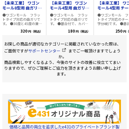
【未来工業】 ワゴン
【未来工業】 ワゴン
【未来工業】 ワ
モール8型用 曲ガリ
モール4型用 曲ガリ
モール4型用 チ
30・45【ベージュ】
【ベージュ】
【ベージュ】
●ワゴンモール フラッ
●ワゴンモール フラッ
●ワゴンモール フ
トタイプ対応の曲ガリで
トタイプ対応の曲ガリで
トタイプ対応のチーズ
す。 ●30度と45度の兼用
す。 ●基台付で、カバー
字分岐)です。 ●基
です。製品に設けてある
はワゴンモールの蓋の上
で、カバーはワゴン
320
180
250
円（税込）
円（税込）
円（
切断線で切断すると、45
からかぶせるだけです。
ルの蓋の上からかぶ
度が30度になります。 ●
●位置合わせが容易にで
だけです。 ●位置
基台付で、カバーはワゴ
きます。 ●基台には釘穴
が容易にできます。
お探しの商品が適切なカテゴリーに掲載されていなかった際は、
ンモールの蓋の上からか
が設けてあり、釘打ちが
台には釘穴が設けて
ぶせるだけです。 ●位置
簡単に行えます。 ●ワゴ
り、釘打ちが簡単に
ご面倒ですが
サポートセンター
までご一報頂けますでしょう
合わせが容易にできま
ンモールに合わせた各色
ます。 ●ワゴンモ
か。
す。 ●基台には釘穴が設
が揃えてあります。 ◆カ
合わせた各色が揃え
商品検索しやすくなるよう、今後のサイトの改善に役立ててまい
けてあり、釘打ちが簡単
ラー ベージュ・ライトブ
ります。 ◆カラー ベージ
に行えます。 ●ワゴンモ
ラウン・グレー・ミルキ
ュ・ライトブラウン
りますので、ぜひご理解とご協力を頂きますようお願い申し上げ
ールに合わせた各色が揃
ーホワイト
レー・ミルキーホワ
ます。
えてあります。 ◆カラー
ベージュ・ライトブラウ
ン・グレー・ミルキーホ
ワイト
価格と品質の両立を追求したe431のプライベートブランド製