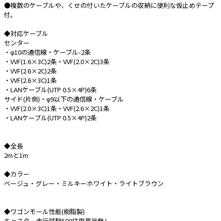
●複数のケーブルや、くせの付いたケーブルの収納に便利な仮止めテープ
付。
e431オリジナル
◆対応ケーブル
暑さ対策
センター
・φ10の通信線・ケーブル-2条
販売終了品
・VVF(1.6×3C)2条・VVF(2.0×2C)3条
・VVF(2.6×2C)2条
・VVF(2.6×3C)1条
・LANケーブル(UTP 0.5×4P)6条
サイド(片側)・φ9以下の通信線・ケーブル
・VVF(2.0×3C)1条・VVF(2.6×2C)1条
・LANケーブル(UTP 0.5×4P)2条
◆全長
2mと1m
◆カラー
ベージュ・グレー・ミルキーホワイト・ライトブラウン
◆ワゴンモール性能(樹脂製)
キャスター走行試験500往復異状無し