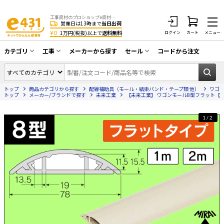
工事資材のプロショップe資材 CATV・アンテナ・防犯・光・LAN・電気・空調工事など
営業日は13時まで
当日出荷
¥0
1万円(税抜)以上で
送料無料
ログイン
カート
メニュー
カテゴリ
工事
メーカーから探す
セール
コードから注文
同軸ケーブル／テレビ用接栓／関連工具
CATV・アンテナ工事
在庫一掃セール
アンテナ・取付金具・ブースター／CATV
トップ
商品カテゴリから探す
配線補助具（モール・結束バンド・テープ類 他）
ワゴ
光工事・FTTH工事
部材類
トップ
メーカー/ブランドで探す
未来工業
【未来工業】 ワゴンモール8型フラット【ベ
配線補助具（モール・結束バンド・テー
エアコン・換気扇工事
プ類 他）
1/2
防犯カメラ工事
防犯工事関連
LAN配線工事
HDMIケーブル・周辺機器／RCAケーブル
電話工事
電話線／コネクタ／アダプタ
電気配管工事
光ファイバー・融着接続機関連
EV充電設備工事
LANケーブル・コネクタ・関連資材/機器
照明設置工事
ネットワーク機器