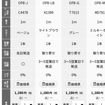
OP8-J
OP8-LB
OP8-G
OP8-M
型番
コード
注文
C4478
K1399
T7013
M5791
長さ
1m
1m
1m
1m
ライトブラウ
ミルキー
カラー
ベージュ
グレー
ン
イト
単位
購入
1本
1本
1本
1本
区分
在庫
当日発送
取り寄せ
取り寄せ
取り寄
3～5営業日で
3～5営業日で
3～5営業
〇
状況
在庫
発送
発送
発送
ント
ポイ
0%
0%
0%
0%
まとめ
買い
価格表
価格表
価格表
価格
1,380
1,280
1,280
1,280
円
（税
円
（税
円
（税
円
込）
～
込）
～
込）
～
込）
～
単価
数量：
数量：
数量：
数量：