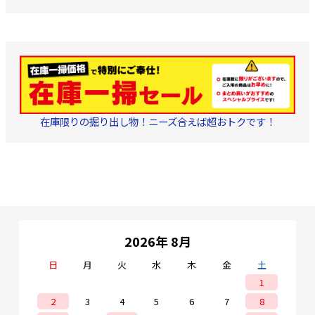
生することができます。
寸
法:153.3×113.4×55mm
梱包寸
法:156×115×58mm 重
量:製品/108g 、パッケ
ージ/178g 付属品:ブラケ
ット、スクリューキット
在庫限りの掘り出し物！ニーズ合えば超おトクです！
2026年 8月
日
月
火
水
木
金
土
1
2
3
4
5
6
7
8