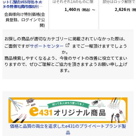
はそれぞれ1Aのものに限
部分はロック解除で
ット 屋内パンチルトカ
い：
EZVIZ Wifi防犯カメ
ります。 ■仕様 出
ので取り出しも便利
メラ用 弊社取り扱い
ラの特徴と利用目的別の
1,460
2,626
円（税込）～
円（税
力:12V・2A 入力:100～
す。 同軸ケーブル、
EZVIZ製品では
選び方
C6N
C6W
会員様向け特別価格(会
240V(50/60Hz) センター
ケーブル等にお使い
C6
に対応しています。 ■
員登録、ログインで公
ピン外径:5.5mm セン
さい。 対応ケーブル:Φ3
PCやスマートフォンで動
ターピン内径:2.1mm
～17mm 寸
画ファイルを閲覧する場
開)
センター+仕様 PSE安全
法:W25×D18(ベー
合 EZVIZでSDカードに録
規格取得品 電源コードの
分) 1袋(50個入) 画像は
画した動画ファイルを、
長さ:1.5m ご使用される
Cat.6のLANケーブ
そのままPCで再生する場
お探しの商品が適切なカテゴリーに掲載されていなかった際は、
機器の仕様をよくご確認
本まとめています。
合は「VSPlayer（無
ご面倒ですが
サポートセンター
までご一報頂けますでしょう
の上でご利用下さい。
料）」が必要です。以下
か。
からダウンロードをお願
い致します。
＞＞
商品検索しやすくなるよう、今後のサイトの改善に役立ててまい
VSPlayerのダウンロード
りますので、ぜひご理解とご協力を頂きますようお願い申し上げ
お使いのPCにあわせて以
ます。
下から選択してダウンロ
ードしてください。 ○
Windows64ビット・・・
VSPlayer_x64、○
Windows32ビット・・・
VSPlayer_x86、○
Mac・・・
VSPlayer_mac64
※EZVIZアプリのライブ
ビューモードまたは再生
モードで、書き出した動
画ファイルは、直接スマ
ートフォンの写真アルバ
価格と品質の両立を追求したe431のプライベートブランド製
ムに保存され、そのまま
品
スマートフォンやPCで再