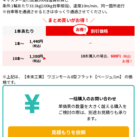
条件:1輪あたり33.3㎏(100㎏台車相当)、速度10m/min、同一箇所走行
※台車等を通過させるときはゆっくり通過させてください。
まとめ買いがお得！
1本あたり
割引価格
1,440
円
1
本～
—
（税込）
10
本購入の場合、
600
円
1,380
円
（税込）
10
本～
（税込）
お得！
※上記は、【未来工業】 ワゴンモール8型フラット【ベージュ/1m】 の価
格です。
一括購入のお問い合わせ
単価表の数量を大きく越える購入を
ご検討の際は、別途お見積りも承り
ます。
見積もりを依頼