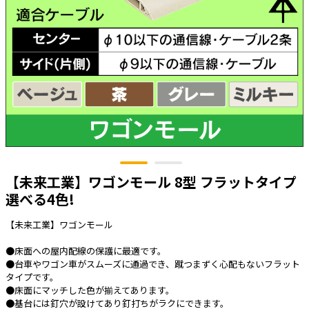
太陽光発電工事
エアコン・換気扇・空調資材
太陽光発電ケーブル・コネクタ・関連資
ホテル・病院向け
材/機器
電源ケーブル／コネクタ／分電盤／ブレ
ーカ
照明・照明器具
電源タップ・延長コード
スイッチ・コンセント（配線器具）
【未来工業】ワゴンモール 8型 フラットタイプ
PF管/FEP管/CD管/情報線保護管
選べる4色!
ボックス・ビニル電線管付属品・引き込
みカバー
【未来工業】ワゴンモール
工具関連
●床面への屋内配線の保護に最適です。
EV充電設備工事関連
●台車やワゴン車がスムーズに通過でき、蹴つまずく心配もないフラット
タイプです。
感染症関連
●床面にマッチした色が揃えてあります。
●基台には釘穴が設けてあり釘打ちがラクにできます。
その他