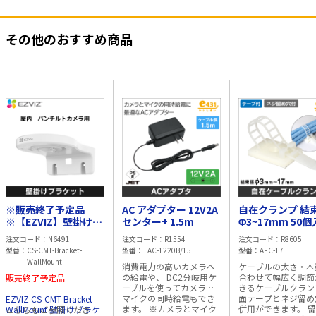
その他のおすすめ商品
※販売終了予定品
AC アダプター 12V2A
自在クランプ 結
※【EZVIZ】壁掛けブ
センター+ 1.5m
Φ3~17mm 50
ラケット 屋内パンチ
注文コード
N6491
注文コード
R1554
注文コード
R8605
ルトカメラ用
型番
CS-CMT-Bracket-
型番
TAC-1220B/15
型番
AFC-17
WallMount
消費電力の高いカメラへ
ケーブルの太さ・本
の給電や、 DC2分岐用ケ
合わせて幅広く調節
販売終了予定品
ーブルを使ってカメラと
きるケーブルクラン
マイクの同時給電もでき
面テープとネジ留め
EZVIZ CS-CMT-Bracket-
ます。 ※カメラとマイク
併用ができます。 留め具
WallMount 壁掛けブラケ
こちらもご参照くださ