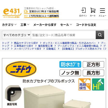
工事資材のプロショップe資材 CATV・アンテナ・防犯・光・LAN・電気・空調工事など
営業日は13時まで
当日出荷
¥0
1万円(税抜)以上で
送料無料
ログイン
カート
メニュー
カテゴリ
工事
メーカーから探す
セール
コードから注文
同軸ケーブル／テレビ用接栓／関連工具
CATV・アンテナ工事
在庫一掃セール
アンテナ・取付金具・ブースター／CATV
トップ
商品カテゴリから探す
ボックス・ビニル電線管付属品・引き込みカバー
プール
光工事・FTTH工事
部材類
トップ
工事用途から探す
電気配管工事
プールボックス・ビニル電線管付属品
プー
トップ
メーカー/ブランドで探す
日動電工
【日動電工】プルボックス防水カブセ（ブラック）2
配線補助具（モール・結束バンド・テー
エアコン・換気扇工事
プ類 他）
防犯カメラ工事
防犯工事関連
LAN配線工事
HDMIケーブル・周辺機器／RCAケーブル
電話工事
電話線／コネクタ／アダプタ
電気配管工事
光ファイバー・融着接続機関連
EV充電設備工事
LANケーブル・コネクタ・関連資材/機器
照明設置工事
ネットワーク機器