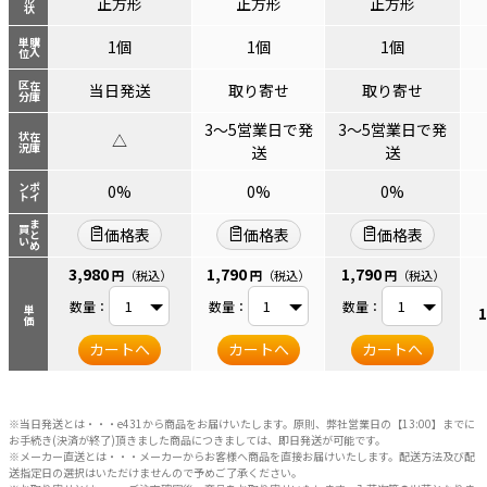
形状
正方形
正方形
正方形
単位
購入
1個
1個
1個
区分
在庫
当日発送
取り寄せ
取り寄せ
3～5営業日で発
3～5営業日で発
△
状況
在庫
送
送
ント
ポイ
0%
0%
0%
まとめ
買い
価格表
価格表
価格表
3,980
1,790
1,790
円
（税込）
円
（税込）
円
（税込）
数量：
数量：
数量：
1
単価
カートへ
カートへ
カートへ
※当日発送とは・・・e431から商品をお届けいたします。原則、弊社営業日の【13:00】までに
お手続き(決済が終了)頂きました商品につきましては、即日発送が可能です。
※メーカー直送とは・・・メーカーからお客様へ商品を直接お届けいたします。配送方法及び配
送指定日の選択はいただけませんので予めご了承ください。