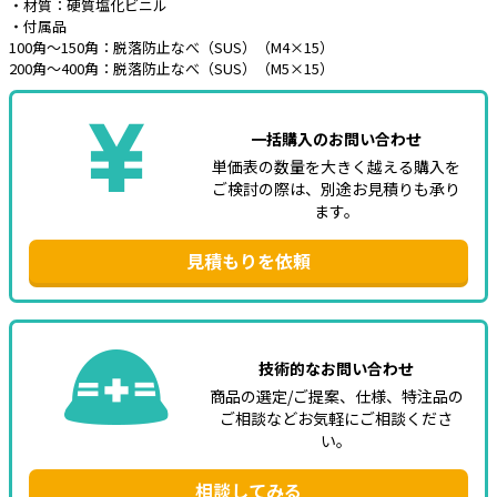
・材質：硬質塩化ビニル
・付属品
e431オリジナル
100角～150角：脱落防止なべ（SUS）（M4×15）
200角～400角：脱落防止なべ（SUS）（M5×15）
暑さ対策
販売終了品
一括購入のお問い合わせ
単価表の数量を大きく越える購入を
ご検討の際は、別途お見積りも承り
ます。
見積もりを依頼
技術的なお問い合わせ
商品の選定/ご提案、仕様、特注品の
ご相談などお気軽にご相談くださ
い。
相談してみる