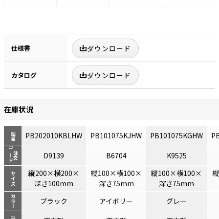
仕様書
ダウンロード
カタログ
ダウンロード
在庫状況
PB202010KBLHW
PB101075KJHW
PB101075KGHW
P
型番
コード
注文
D9139
B6704
K9525
縦200×横200×
縦100×横100×
縦100×横100×
縦
サイズ
深さ100mm
深さ75mm
深さ75mm
カラー
ブラック
アイボリー
グレー