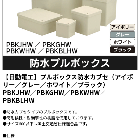
太陽光発電工事
エアコン・換気扇・空調資材
太陽光発電ケーブル・コネクタ・関連資
ホテル・病院向け
材/機器
電源ケーブル／コネクタ／分電盤／ブレ
ーカ
照明・照明器具
電源タップ・延長コード
スイッチ・コンセント（配線器具）
【日動電工】プルボックス防水カブセ（アイボ
PF管/FEP管/CD管/情報線保護管
リー／グレー／ホワイト／ブラック）
PBKJHW／PBKGHW／PBKWHW／
ボックス・ビニル電線管付属品・引き込
みカバー
PBKBLHW
工具関連
●防水カブセタイプのプルボックスです。
EV充電設備工事関連
●高耐候性・耐衝撃性の樹脂を使用しております。
●サイズ600以下は国土交通省仕様適合品です。
感染症関連
■仕様
その他