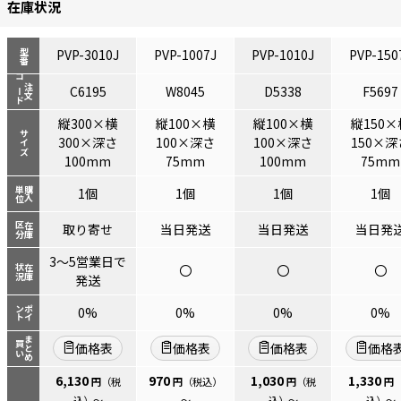
在庫状況
PVP-3010J
PVP-1007J
PVP-1010J
PVP-150
型番
コード
注文
C6195
W8045
D5338
F5697
縦300×横
縦100×横
縦100×横
縦150×
サイズ
300×深さ
100×深さ
100×深さ
150×深
100mm
75mm
100mm
75mm
単位
購入
1個
1個
1個
1個
区分
在庫
取り寄せ
当日発送
当日発送
当日発
3～5営業日で
〇
〇
〇
状況
在庫
発送
ント
ポイ
0%
0%
0%
0%
まとめ
買い
価格表
価格表
価格表
価格
6,130
970
1,030
1,330
円
（税
円
（税込）
円
（税
円
込）
～
～
込）
～
込）
～