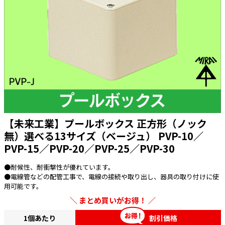
太陽光発電工事
エアコン・換気扇・空調資材
太陽光発電ケーブル・コネクタ・関連資
ホテル・病院向け
材/機器
電源ケーブル／コネクタ／分電盤／ブレ
ーカ
照明・照明器具
電源タップ・延長コード
スイッチ・コンセント（配線器具）
【未来工業】プールボックス 正方形（ノック
PF管/FEP管/CD管/情報線保護管
無）選べる13サイズ（ベージュ） PVP-10／
PVP-15／PVP-20／PVP-25／PVP-30
ボックス・ビニル電線管付属品・引き込
みカバー
●耐候性、耐衝撃性が優れています。
工具関連
●電線管などの配管工事で、電線の接続や取り出し、器具の取り付けに使
用可能です。
EV充電設備工事関連
まとめ買いがお得！
感染症関連
1個あたり
割引価格
その他