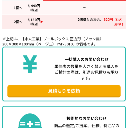
6,440
円
1
個～
—
e431オリジナル
（税込）
2
個購入の場合、
620
円
6,130
円
（税込）
暑さ対策
2
個～
（税込）
お得！
販売終了品
※上記は、【未来工業】プールボックス 正方形（ノック無）
300×300×100mm（ベージュ） PVP-3010J の価格です。
一括購入のお問い合わせ
単価表の数量を大きく越える購入を
ご検討の際は、別途お見積りも承り
ます。
見積もりを依頼
技術的なお問い合わせ
商品の選定/ご提案、仕様、特注品の