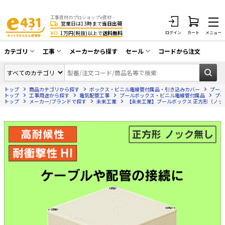
工事資材のプロショップe資材 CATV・アンテナ・防犯・光・LAN・電気・空調工事など
営業日は13時まで
当日出荷
¥0
1万円(税抜)以上で
送料無料
ログイン
カート
メニュー
カテゴリ
工事
メーカーから探す
セール
コードから注文
同軸ケーブル／テレビ用接栓／関連工具
CATV・アンテナ工事
在庫一掃セール
アンテナ・取付金具・ブースター／CATV
トップ
商品カテゴリから探す
ボックス・ビニル電線管付属品・引き込みカバー
プール
光工事・FTTH工事
部材類
トップ
工事用途から探す
電気配管工事
プールボックス・ビニル電線管付属品
プー
トップ
メーカー/ブランドで探す
未来工業
【未来工業】プールボックス 正方形（ノック無）
配線補助具（モール・結束バンド・テー
エアコン・換気扇工事
プ類 他）
防犯カメラ工事
防犯工事関連
LAN配線工事
HDMIケーブル・周辺機器／RCAケーブル
電話工事
電話線／コネクタ／アダプタ
電気配管工事
光ファイバー・融着接続機関連
EV充電設備工事
LANケーブル・コネクタ・関連資材/機器
照明設置工事
ネットワーク機器