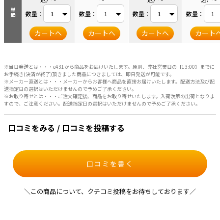
単価
数量：
数量：
数量：
数量：
カートへ
カートへ
カートへ
カート
※当日発送とは・・・e431から商品をお届けいたします。原則、弊社営業日の【13:00】までに
お手続き(決済が終了)頂きました商品につきましては、即日発送が可能です。
※メーカー直送とは・・・メーカーからお客様へ商品を直接お届けいたします。配送方法及び配
送指定日の選択はいただけませんので予めご了承ください。
※お取り寄せとは・・・ご注文確定後、商品をお取り寄せいたします。入荷次第の出荷となりま
すので、ご注意ください。配送指定日の選択はいただけませんので予めご了承ください。
口コミをみる / 口コミを投稿する
口コミを書く
＼この商品について、クチコミ投稿をお待ちしております／