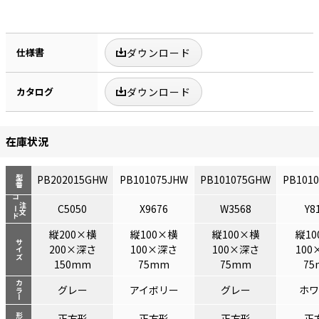
仕様書
ダウンロード
カタログ
ダウンロード
在庫状況
PB202015GHW
PB101075JHW
PB101075GHW
PB101
型番
コード
注文
C5050
X9676
W3568
Y8
縦200×横
縦100×横
縦100×横
縦10
サイズ
200×深さ
100×深さ
100×深さ
100
150mm
75mm
75mm
75
カラー
グレー
アイボリー
グレー
ホワ
形状
正方形
正方形
正方形
正