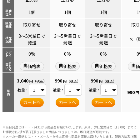
単位
購入
1個
1個
1個
1
区分
在庫
取り寄せ
取り寄せ
取り寄せ
取り
3～5営業日で
3～5営業日で
3～5営業日で
×（
状況
在庫
発送
発送
発送
ント
ポイ
0%
0%
0%
0
まとめ
買い
価格表
価格表
価格表
価
3,040
990
990
円
（税込）
円
（税込）
円
（税込）
数量：
数量：
数量：
単価
990
円
カートへ
カートへ
カートへ
※当日発送とは・・・e431から商品をお届けいたします。原則、弊社営業日の【13:00】までに
お手続き(決済が終了)頂きました商品につきましては、即日発送が可能です。
※メーカー直送とは・・・メーカーからお客様へ商品を直接お届けいたします。配送方法及び配