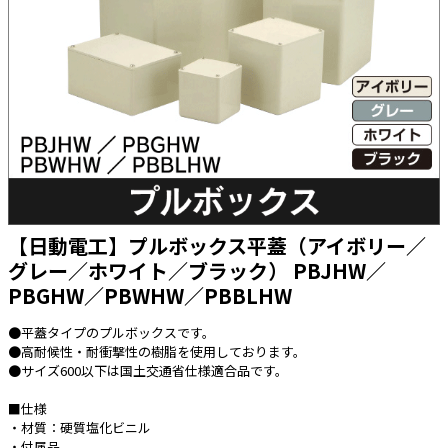
太陽光発電工事
エアコン・換気扇・空調資材
太陽光発電ケーブル・コネクタ・関連資
ホテル・病院向け
材/機器
電源ケーブル／コネクタ／分電盤／ブレ
ーカ
照明・照明器具
電源タップ・延長コード
スイッチ・コンセント（配線器具）
【日動電工】プルボックス平蓋（アイボリー／
PF管/FEP管/CD管/情報線保護管
グレー／ホワイト／ブラック） PBJHW／
PBGHW／PBWHW／PBBLHW
ボックス・ビニル電線管付属品・引き込
みカバー
●平蓋タイプのプルボックスです。
工具関連
●高耐候性・耐衝撃性の樹脂を使用しております。
●サイズ600以下は国土交通省仕様適合品です。
EV充電設備工事関連
■仕様
感染症関連
・材質：硬質塩化ビニル
・付属品
その他