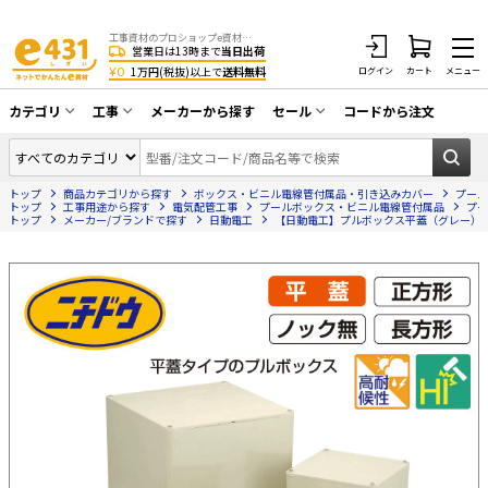
工事資材のプロショップe資材 CATV・アンテナ・防犯・光・LAN・電気・空調工事など
営業日は13時まで
当日出荷
¥0
1万円(税抜)以上で
送料無料
ログイン
カート
メニュー
カテゴリ
工事
メーカーから探す
セール
コードから注文
同軸ケーブル／テレビ用接栓／関連工具
CATV・アンテナ工事
在庫一掃セール
アンテナ・取付金具・ブースター／CATV
トップ
商品カテゴリから探す
ボックス・ビニル電線管付属品・引き込みカバー
プール
光工事・FTTH工事
部材類
トップ
工事用途から探す
電気配管工事
プールボックス・ビニル電線管付属品
プー
トップ
メーカー/ブランドで探す
日動電工
【日動電工】プルボックス平蓋（グレー）200×2
配線補助具（モール・結束バンド・テー
エアコン・換気扇工事
プ類 他）
防犯カメラ工事
防犯工事関連
LAN配線工事
HDMIケーブル・周辺機器／RCAケーブル
電話工事
電話線／コネクタ／アダプタ
電気配管工事
光ファイバー・融着接続機関連
EV充電設備工事
LANケーブル・コネクタ・関連資材/機器
照明設置工事
ネットワーク機器