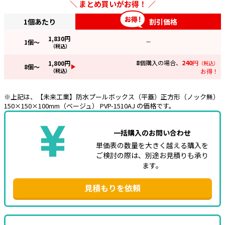
まとめ買いがお得！
e431オリジナル
1個あたり
割引価格
暑さ対策
1,830
円
1
個～
—
（税込）
販売終了品
8
個購入の場合、
240
円
1,800
円
（税込）
8
個～
（税込）
お得！
※上記は、【未来工業】防水プールボックス（平蓋）正方形（ノック無）
150×150×100mm（ベージュ） PVP-1510AJ の価格です。
一括購入のお問い合わせ
単価表の数量を大きく越える購入を
ご検討の際は、別途お見積りも承り
ます。
見積もりを依頼