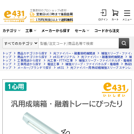
工事資材のプロショップe資材 CATV・アンテナ・防犯・光・LAN・電気・空調工事など
営業日は13時まで
当日出荷
¥0
1万円(税抜)以上で
送料無料
ログイン
カート
メニュー
カテゴリ
工事
メーカーから探す
セール
コードから注文
同軸ケーブル／テレビ用接栓／関連工具
CATV・アンテナ工事
在庫一掃セール
アンテナ・取付金具・ブースター／CATV
トップ
商品カテゴリから探す
光ファイバー・融着接続機関連
補強スリーブ・ファイバ
光工事・FTTH工事
部材類
トップ
商品カテゴリから探す
e431オリジナル
光ファイバー・融着接続機関連
補
トップ
工事用途から探す
光工事・FTTH工事
補強スリーブ・ファイバホルダ・電極棒
トップ
配線補助具（モール・結束バンド・テー
工事用途から探す
電話工事
補強スリーブ・ファイバホルダ・電極棒
熱収縮
エアコン・換気扇工事
トップ
メーカー/ブランドで探す
e431
光ファイバー用 熱収縮補強スリーブ ステンレス補
プ類 他）
防犯カメラ工事
防犯工事関連
LAN配線工事
HDMIケーブル・周辺機器／RCAケーブル
電話工事
電話線／コネクタ／アダプタ
電気配管工事
光ファイバー・融着接続機関連
EV充電設備工事
LANケーブル・コネクタ・関連資材/機器
照明設置工事
ネットワーク機器