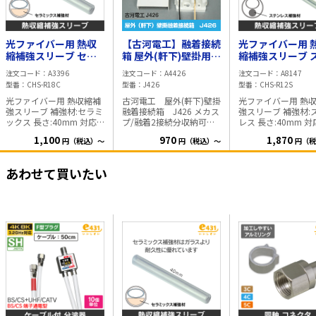
光ファイバー用 熱収
【古河電工】融着接続
光ファイバー用 
縮補強スリーブ セラ
箱 屋外(軒下)壁掛用
縮補強スリーブ 
ミックス補強材 1～8
J426
ンレス補強材 1～
注文コード
A3396
注文コード
A4426
注文コード
A8147
心用 25本入
用【50本入】 1本 
型番
CHS-R18C
型番
J426
型番
CHS-R12S
円～
光ファイバー用 熱収縮補
古河電工 屋外(軒下)壁掛
光ファイバー用 熱
強スリーブ 補強材:セラミ
融着接続箱 J426 メカス
強スリーブ 補強材:ステン
ックス 長さ:40mm 対応
プ/融着2接続分収納可能
レス 長さ:40mm 
ケーブル:単心～8心(テー
超小型・軽量のプラスチ
ーブル:単心～2心(
1,100
970
1,870
円（税込）～
円（税込）～
円（税
プ心線対応) ※改良点※
ック製 簡易芯線収納方法
心線対応) ※1袋=50本入
新型は以前のタイプより
の採用 引き通し工法時も
※ ◎融着時間の目安につ
早く溶け、早く冷える様
余長確保可能
いて◎ 環境や機種
あわせて買いたい
に改良しました。 ※1袋
て異なる為、下記の
=25本入※ ◎融着時間の
から微調整を行い適
目安について◎ 環境や機
設定を行ってくださ
種によって異なる為、下
目安時間:220～24
記の時間から微調整を行
30秒 (気温20℃ 無
い適正な 設定を行ってく
特徴 1～2心用の為
ださい。 目安時間:220～
は細くなっておりま
240℃ 40秒 (気温20℃
で、加熱量が少なく
無風時)
します。 また、冷
も早く冷える為、加
の設置もスピーディ
行えます。 加工後の直径
同品の収縮後の直径
φ2mm程度です。 1