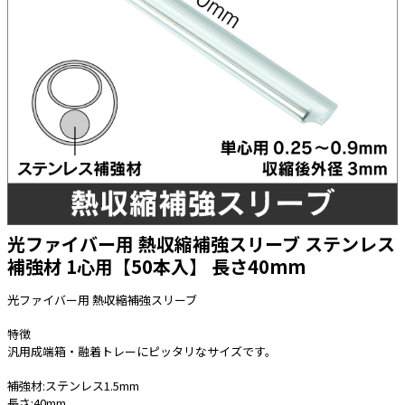
太陽光発電工事
エアコン・換気扇・空調資材
太陽光発電ケーブル・コネクタ・関連資
ホテル・病院向け
材/機器
電源ケーブル／コネクタ／分電盤／ブレ
ーカ
照明・照明器具
電源タップ・延長コード
スイッチ・コンセント（配線器具）
PF管/FEP管/CD管/情報線保護管
光ファイバー用 熱収縮補強スリーブ ステンレス
補強材 1心用【50本入】 長さ40mm
ボックス・ビニル電線管付属品・引き込
みカバー
光ファイバー用 熱収縮補強スリーブ
工具関連
特徴
EV充電設備工事関連
汎用成端箱・融着トレーにピッタリなサイズです。
感染症関連
補強材:ステンレス1.5mm
長さ:40mm
その他