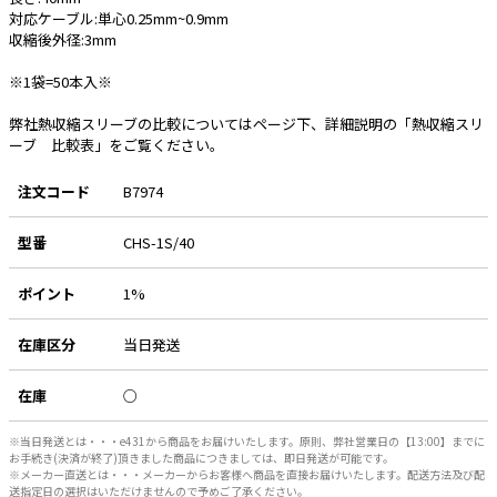
対応ケーブル:単心0.25mm~0.9mm
収縮後外径:3mm
e431オリジナル
※1袋=50本入※
暑さ対策
販売終了品
弊社熱収縮スリーブの比較についてはページ下、詳細説明の「熱収縮スリ
ーブ 比較表」をご覧ください。
注文コード
B7974
型番
CHS-1S/40
ポイント
1%
在庫区分
当日発送
在庫
○
※当日発送とは・・・e431から商品をお届けいたします。原則、弊社営業日の【13:00】までに
お手続き(決済が終了)頂きました商品につきましては、即日発送が可能です。
※メーカー直送とは・・・メーカーからお客様へ商品を直接お届けいたします。配送方法及び配
送指定日の選択はいただけませんので予めご了承ください。