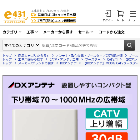
工事資材のプロショップe資材 CATV・アンテナ・防犯・光・LAN・電気・空調工事など
営業日は13時まで
当日出荷
¥0
1万円(税抜)以上で
送料無料
ログイン
カート
メニュー
カテゴリ
工事
メーカーから探す
セール
コードから注文
同軸ケーブル／テレビ用接栓／関連工具
CATV・アンテナ工事
在庫一掃セール
アンテナ・取付金具・ブースター／CATV
トップ
商品カテゴリから探す
アンテナ・取付金具・ブースター／CATV部材類
ブース
光工事・FTTH工事
部材類
トップ
工事用途から探す
CATV・アンテナ工事
ブースター
CATV用
【DXアンテ
トップ
メーカー/ブランドで探す
DXアンテナ
【DXアンテナ】 W30G CATVブースター【
配線補助具（モール・結束バンド・テー
エアコン・換気扇工事
プ類 他）
防犯カメラ工事
防犯工事関連
LAN配線工事
HDMIケーブル・周辺機器／RCAケーブル
電話工事
電話線／コネクタ／アダプタ
電気配管工事
光ファイバー・融着接続機関連
EV充電設備工事
LANケーブル・コネクタ・関連資材/機器
照明設置工事
ネットワーク機器