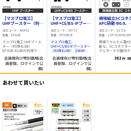
【マスプロ電工】
【マスプロ電工】
現場組立SCコネ
UHFブースター（利得
UHF+CS/BS-IFブース
APC研磨 Φ0.9、
41dB） EP3UB
ター（利得41dB）
2.0~3.0mm丸
注文コード
M5452
注文コード
U4772
注文コード
Q1710
【4K8K対応品】
ブル、
型番
EP3UB
型番
EP3UBCB
型番
COP-SC0930/AP
EP3UBCB
2×1.6/2.0/3.0
マスプロ電工 UHFブース
マスプロ電工
現場でかんたん取付
ーブル適合
ター（利得41dB）
UHF+CS/BS-IFブースター
能な、SCコネクター
EP3UB 41dBの利得で弱
（利得41dB）【4K8K対
グルモードの屋内ケ
電界地域でも余裕の受信
応品】 EP3UBCB 41dBの
ルやドロップケーブ
会員様向け特別価格(会
会員様向け特別価格(会
382
円（税
システムが構築できま
利得で弱電界地域でも余
外被に把持します。
員登録、ログインで公
員登録、ログインで公
す。 優れたシールド性能
裕の受信システムが構築
(0.25mm UV心線
を持つ高シールド特性の
できます。 BS/CSの入力
続するコネクタでは
開)
開)
製品です。 増幅部は、垂
レベル調整は、スイッチ
ません) 大手メーカーのフ
直マストだけでなく、マ
切替で0dB、ATT:-10dB、
ァイバーカッターの
スト取付金具の付換えで
あわせて買いたい
EQ:-8dBの3段階に切替が
んどの機種に対応し
水平マストにも取付けが
できます。 EQ(イコライ
ます。 (組立には、
可能です。 切替スイッチ
ザー)特性は、
バーカッターが必要
によるUHF入力への給電
1032MHz:-8dB/3224MHz:-4dB
仕様 ・研磨面 APC
機能でUHFラインブース
でBSローチャンネルの入
量 0.5dB以下 ・反
ターの使用が可能で便利
力オーバーに対応可能で
量 50dB以上 対応ケーブ
です。 給電線のショート
す。 優れたシールド性能
ル ・Φ0.9、2.0~3.
や断線の異常お知らせ機
を持つ高シールド特性の
丸型ケーブル
能付の電源部(BPDS6WB)
製品です。 増幅部は、垂
2×1.6/2.0/3.0m
が付属します。 仕様・規
直マストだけでなく、マ
ル 内容物 ・SCコネクタ
格 ・使用周波数(MHz)：
スト取付金具の付換えで
本体×10個 ・カッ
470～710 ・実用入力レ
水平マストにも取付けが
定具 ・ワイパー