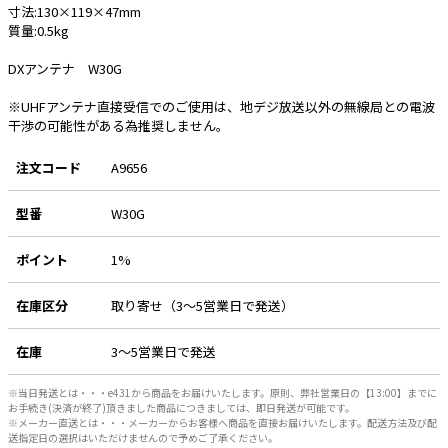
寸法:130×119×47mm
質量:0.5kg
e431オリジナル
DXアンテナ W30G
暑さ対策
※UHFアンテナ直接受信でのご使用は、地デジ放送以外の無線局との電波
販売終了品
干渉の可能性がある為推奨しません。
注文コード
A9656
型番
W30G
ポイント
1%
在庫区分
取り寄せ（3～5営業日で発送）
在庫
3～5営業日で発送
※当日発送とは・・・e431から商品をお届けいたします。原則、弊社営業日の【13:00】までに
お手続き(決済が終了)頂きました商品につきましては、即日発送が可能です。
※メーカー直送とは・・・メーカーからお客様へ商品を直接お届けいたします。配送方法及び配
送指定日の選択はいただけませんので予めご了承ください。