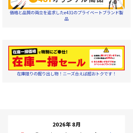
・重量：約320g セット品
【電源部(BPS6W)の規
価格と品質の両立を追求したe431のプライベートブランド製
格】 ・使用周波数(
MHz)：10～3224 ・電源/
品
消費電力(V/W)：
AC100(50/60Hz)/10（ア
ンテナ給電時） ・重畳電
源(V/A)：DC15/最大:0.57
・入出力インピーダンス
(Ω)：75(F形) ・使用温度
範囲(℃)：－10～＋40 ・
寸法(高さ×幅×奥行㎜)：
56×105×34 ・質量(g)：
175 ■お得な4K8K対応セ
ット 1セット = 増幅器1台
+ BSアンテナ1台 ・増幅
在庫限りの掘り出し物！ニーズ合えば超おトクです！
器 - マスプロ電工製
EP3UBCB ・BS／CSアン
テナ - マスプロ電工製
BCL45RL（セットは
こち
ら
）／BCL45RL（BK）
（セットは
こちら
）
2026年 8月