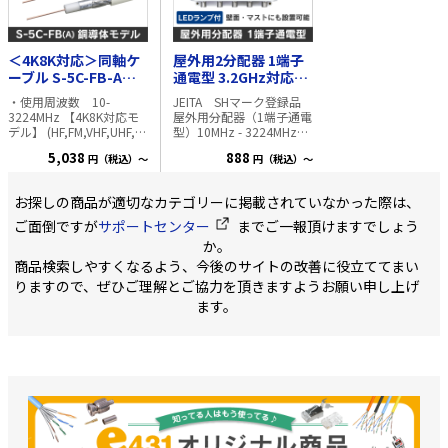
ベル範囲(dBμV)
可能です。 給電線のショ
UHF：43～59dBμV（入力
ートや断線の異常お知ら
調整使用せず） ・標準利
せ機能付の電源部
得(dB) UHF：
(BPDS6WB)が付属しま
＜4K8K対応＞同軸ケ
屋外用2分配器 1端子
41dB（38～44dB） ・定
す。 仕様・規格 ・使用周
ーブル S-5C-FB-A
通電型 3.2GHz対応
格出力(dBμV)：
波数(MHz)： 470～710・
100m巻 (黒)
【4K8K対応】
UHF： 103dBμV(9波) ・
CS/BS-IF 1032～3224 ・
・使用周波数 10-
JEITA SHマーク登録品
利得調整範囲(dB)： 0
実用入力レベル範囲
3224MHz 【4K8K対応モ
屋外用分配器（1端子通電
～-10以上（連続可変）
(dBμV) UHF：43～
デル】 (HF,FM,VHF,UHF,地
型）10MHz - 3224MHz対
・雑音指数(dB)： 3以下
59dBμV（入力調整使用せ
上波デジタル放送,BS/CS
応 4K8K放送に対応する、
5,038
888
・出力モニター端子
円（税込）～
ず） CS/BS：48～
円（税込）～
デジタル放送,CATV) ・材
3.2GHz対応モデルです 最
(dB)： -20 ・電源：
63dBμV（入力調整使用せ
質 中心導体-軟銅線 外
大DC15V・0.8A /
DC15V/0.08A ・寸法：
ず） ・標準利得(dB)
部導体1-アルミラミネー
AC30V・1A ※商品の特徴
お探しの商品が適切なカテゴリーに掲載されていなかった際は、
87(H)×113(W)×54(D)mm
UHF：41dB（38～
トテープ 外部導体2-ア
・持ち運びに便利で狭い
・重量：約310g セット品
44dB） CS/BS：
ルミニウム合金 絶縁体-
場所にも設置可能な、業
ご面倒ですが
サポートセンター
までご一報頂けますでしょう
【電源部(BPS6W)の規
27(24～30)/35(32～
発泡ポリエチレン ジャ
界最小クラスを実現 ・高
か。
格】 ・使用周波数(
38)dB（1032MHz/3224MHz
ケット-PVC ・中心導体
シールド設計により、不
MHz)：10～3224 ・電源/
商品検索しやすくなるよう、今後のサイトの改善に役立ててまい
チルト） ・定格出力
1.05mm ・JISC3502準拠
要電波などをシャットア
消費電力(V/W)：
(dBμV)： UHF：
・「柔らかく、強く、接
ウトします ・10～
りますので、ぜひご理解とご協力を頂きますようお願い申し上げ
AC100(50/60Hz)/10（ア
103dBμV(9波)
栓が入りやすい」ケーブ
3224MHzの超広帯域で安
ます。
ンテナ給電時） ・重畳電
CS/BS：
ルです。 弊社旧モデルと
定した分配周波数特性 ・
源(V/A)：DC15/最大:0.57
93/101dBμV（1032MHz/3224MHz、
比較では 1.30%少ない力
壁面にもマストにも取付
・入出力インピーダンス
50波） ・利得調整範囲
でケーブルを曲げられま
可能なタイプ ・通電時に
(Ω)：75(F形) ・使用温度
(dB)： 0～-10以上（連続
す 2.外皮の破断耐久力は
LEDが点灯 ・対応マスト
範囲(℃)：－10～＋40 ・
可変） ・雑音指数(dB)：
従来品の2倍以上 3.コネク
径：φ22～48mm 付属
寸法：
3以下・8以下 ・出力モニ
タを挿入に必要な力は
品：防水キャップ（2分
56(H)×105(W)×34(D)mm
ター端子(dB)： -20 ・電
25%減 4.低温時でも柔ら
配：3個、3分配：4個、4
・質量(g)：175
源：DC15V/0.14A ・寸
かさを保持します ・色
分配：5個）、壁面取付用
法：
黒色/薄灰色/白色
木ネジ（2本）、アンテナ
87(H)×113(W)×54(D)mm
マスト取付金具