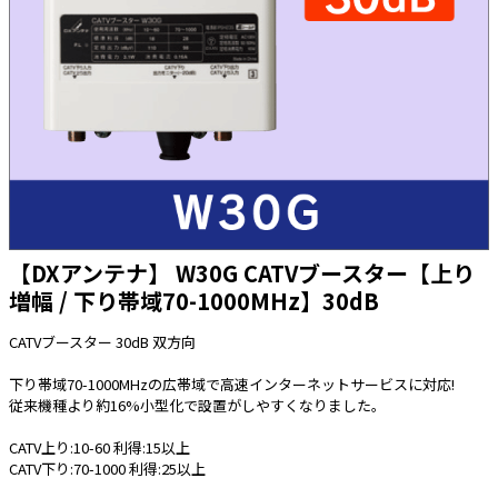
太陽光発電工事
エアコン・換気扇・空調資材
太陽光発電ケーブル・コネクタ・関連資
ホテル・病院向け
材/機器
電源ケーブル／コネクタ／分電盤／ブレ
ーカ
照明・照明器具
電源タップ・延長コード
スイッチ・コンセント（配線器具）
【DXアンテナ】 W30G CATVブースター【上り
PF管/FEP管/CD管/情報線保護管
増幅 / 下り帯域70-1000MHz】30dB
ボックス・ビニル電線管付属品・引き込
みカバー
CATVブースター 30dB 双方向
工具関連
下り帯域70-1000MHzの広帯域で高速インターネットサービスに対応!
従来機種より約16%小型化で設置がしやすくなりました。
EV充電設備工事関連
CATV上り:10-60 利得:15以上
感染症関連
CATV下り:70-1000 利得:25以上
その他