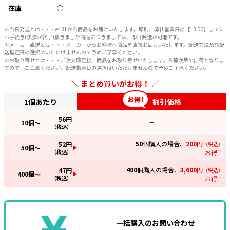
在庫
○
※当日発送とは・・・e431から商品をお届けいたします。原則、弊社営業日の【13:00】までに
お手続き(決済が終了)頂きました商品につきましては、即日発送が可能です。
※メーカー直送とは・・・メーカーからお客様へ商品を直接お届けいたします。配送方法及び配
送指定日の選択はいただけませんので予めご了承ください。
※お取り寄せとは・・・ご注文確定後、商品をお取り寄せいたします。入荷次第の出荷となりま
すので、ご注意ください。配送指定日の選択はいただけませんので予めご了承ください。
まとめ買いがお得！
1個あたり
割引価格
56
円
10
個～
—
（税込）
50
個購入の場合、
200
円
52
円
（税込）
50
個～
（税込）
お得！
400
個購入の場合、
3,600
円
47
円
（税込）
400
個～
（税込）
お得！
一括購入のお問い合わせ