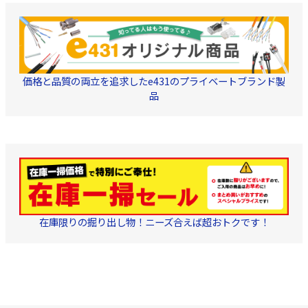
確認頂けるようにいたし
ケーブルホルダー1個
ました。
ーブルが動かない様
定する為のパーツ)
ブルホルダーは単体
ご購入いただけます
こちらから COP-ES
単品パーツ ケーブ
価格と品質の両立を追求したe431のプライベートブランド製
ダー
・不織布1
品
トリッパーにて外被
った後、ケーブルを
る為の布) ■■■■ ご注
意 ■■■■ ・同商
立加工に際して、別
ルダー工具が必要と
ます。
→こちらか
場組立型 SCコネクタ
用工具 (ストリッパ
ッターホルダー 外把
・対応外皮
2×3.1mm、2×2
在庫限りの掘り出し物！ニーズ合えば超おトクです！
2×1.6mm