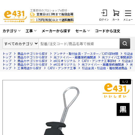
工事資材のプロショップe資材 CATV・アンテナ・防犯・光・LAN・電気・空調工事など
営業日は13時まで
当日出荷
¥0
1万円(税抜)以上で
送料無料
ログイン
カート
メニュー
カテゴリ
工事
メーカーから探す
セール
コードから注文
同軸ケーブル／テレビ用接栓／関連工具
CATV・アンテナ工事
在庫一掃セール
アンテナ・取付金具・ブースター／CATV
トップ
商品カテゴリから探す
アンテナ・取付金具・ブースター／CATV部材類
引込金
光工事・FTTH工事
部材類
トップ
商品カテゴリから探す
光ファイバー・融着接続機関連
光ファイバ工事関連部材
トップ
商品カテゴリから探す
e431オリジナル
CATV・アンテナ工事部材
引込金具
トップ
配線補助具（モール・結束バンド・テー
商品カテゴリから探す
e431オリジナル
光ファイバー・融着接続機関連
光
エアコン・換気扇工事
トップ
工事用途から探す
CATV・アンテナ工事
引込金具・引込柱・電柱関連商品
プ類 他）
防犯カメラ工事
防犯工事関連
1/2
LAN配線工事
HDMIケーブル・周辺機器／RCAケーブル
電話工事
電話線／コネクタ／アダプタ
電気配管工事
光ファイバー・融着接続機関連
EV充電設備工事
LANケーブル・コネクタ・関連資材/機器
照明設置工事
ネットワーク機器