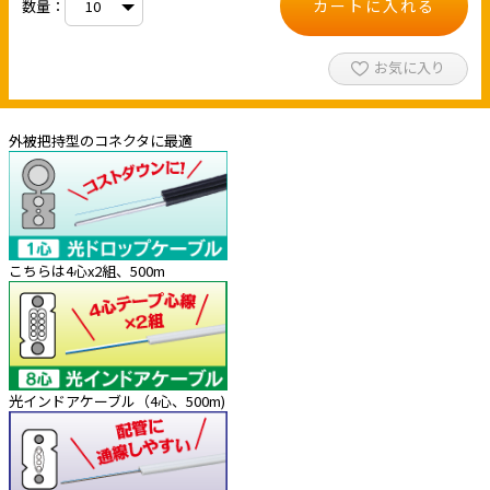
カートに入れる
数量：
お気に入り
外被把持型のコネクタに最適
こちらは4心x2組、500m
光インドアケーブル（4心、500m)