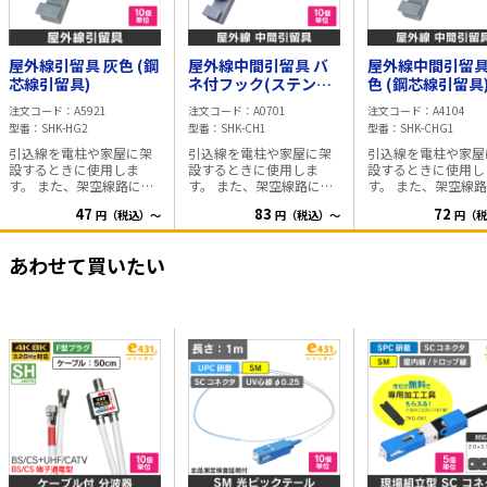
屋外線引留具 灰色 (鋼
屋外線中間引留具 バ
屋外線中間引留具
芯線引留具)
ネ付フック(ステンレ
色 (鋼芯線引留具
ス製) 灰色
注文コード
A5921
注文コード
A0701
注文コード
A4104
型番
SHK-HG2
型番
SHK-CH1
型番
SHK-CHG1
引込線を電柱や家屋に架
引込線を電柱や家屋に架
引込線を電柱や家屋
設するときに使用しま
設するときに使用しま
設するときに使用し
す。 また、架空線路にお
す。 また、架空線路にお
す。 また、架空線
いて、電柱間より外線を
いて、電柱間より外線を
いて、電柱間より外
47
83
72
円（税込）～
円（税込）～
円（税
建造物に引込む際に 使用
建造物に 引込む際に使用
建造物に引込む際に
するものです。 材質:硬鋼
するものです。 ワンアク
するものです。 材質:硬鋼
線(溶融亜鉛メッキ) PVC
ションで設置出来るた
線(溶融亜鉛メッキ) 
あわせて買いたい
サイズ:長さ136mm
製品
め、かんたんに設置でき
サイズ:長さ136mm
の金属部分に白錆が発生
る便利な中間引留具で
の金属部分に白錆が
している場合、お客様に
す。 材質:SUS304, PVC
している場合、お客
ご心配いただくことなく
サイズ:長さ145mm 引留
ご心配いただくこと
お使いいただけます。 白
具・引留金具
お使いいただけます
錆は、一般的に金属表面
錆は、一般的に金属
に空気中の水分や酸素と
に空気中の水分や酸
反応して生じるものであ
反応して生じるもの
り、外観上の変化を もた
り、外観上の変化を
らすことがありますが、
らすことがあります
製品の機能や性能には影
製品の機能や性能に
響を及ぼしません。
引留
響を及ぼしません
具・引留金具
具・引留金具