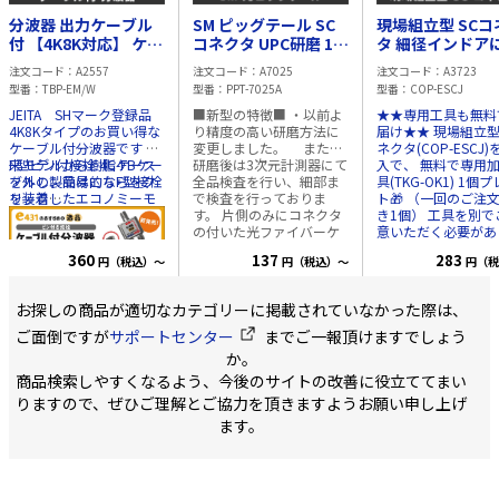
分波器 出力ケーブル
SM ピッグテール SC
現場組立型 SCコ
付 【4K8K対応】 ケー
コネクタ UPC研磨 1m
タ 細径インドアにも
ブル長:50cm【10個
φ0.25 UV心線
対応 ■今なら工具付
注文コード
A2557
注文コード
A7025
注文コード
A3723
単位】
き!■
型番
TBP-EM/W
型番
PPT-7025A
型番
COP-ESCJ
JEITA SHマーク登録品
■新型の特徴■ ・以前よ
★★専用工具も無料
4K8Kタイプのお買い得な
り精度の高い研磨方法に
届け★★ 現場組立型
ケーブル付分波器です 従
変更しました。 また、
ネクタ(COP-ESCJ
来モデルから樹脂ケース
F型ピン付接栓 4C-FBケー
研磨後は3次元計測器にて
入で、 無料で専用
を外し、簡易的なF型接栓
ブルの製品はこちらをク
全品検査を行い、細部ま
具(TKG-OK1) 1個
を装着したエコノミーモ
リック
で検査を行っておりま
ト🎁 （一回のご注
デル CATV/UHF(地上波デ
す。 片側のみにコネクタ
き1個） 工具を別で
ジタル放送)と衛星放送
の付いた光ファイバーケ
意いただく必要があ
(BS/CS)に分波する場合に
ーブルです。 融着接続 /
せん！ ------------ ■新型の
360
137
283
円（税込）～
円（税込）～
円（税
使用します。 50cmのケ
メカニカルスプライス接
特徴■ ・細径のケ
ーブルが既に付いている
続用として便利な仕様で
に対応しました ・
ので、すぐに設置が可能
す。 仕様 ・SM(シングル
ルの固定方法が変わ
お探しの商品が適切なカテゴリーに掲載されていなかった際は、
です。 ・周波数 10～
モード)9/125 ・SCコネク
より安定した接続が
3,224MHz対応 VHF/UHF
タ ・研磨面 UPC ・長さ
です ■商品紹介■ 現場で
ご面倒ですが
サポートセンター
までご一報頂けますでしょう
側:10-770MHz BS/CS
1m ・UV心線 φ0.25 梱
かんたん取付が可能
か。
側:1032-3224MHz ・S-
包状態 10個入/箱 を衝撃
SCコネクターです。
商品検索しやすくなるよう、今後のサイトの改善に役立ててまい
4C-FB 2重シールド 同軸
吸収性の高い箱に入れて
ケーブルやドロップ
ケーブル採用 ・ケーブル
出荷いたします。 (ご注文
ブルの外被に把持し
りますので、ぜひご理解とご協力を頂きますようお願い申し上げ
長 50cm F型コネクタ
単位は10個単位となりま
工します。 (UV心線
ます。
付 ・包装/PE袋で簡易包
す) ※商品のこだわり 出
接接続するコネクタ
装 ご注文最小単位:10個
荷前の測定で「挿入損
ありません) 仕様 ・研磨
失」「リターンロス」の
面 SPC ・減衰量 0.
結果を全商品 パッケージ
下 ・反射減衰量 40
に記載し、目で性能をご
上 内容物 ・本体1個 ・