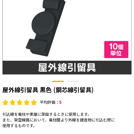
太陽光発電工事
エアコン・換気扇・空調資材
太陽光発電ケーブル・コネクタ・関連資
ホテル・病院向け
材/機器
電源ケーブル／コネクタ／分電盤／ブレ
ーカ
照明・照明器具
電源タップ・延長コード
スイッチ・コンセント（配線器具）
PF管/FEP管/CD管/情報線保護管
ボックス・ビニル電線管付属品・引き込
屋外線引留具 黒色 (鋼芯線引留具)
みカバー
工具関連
平均評価：
5
EV充電設備工事関連
引込線を電柱や家屋に架設するときに使用します。
また、架空線路において、電柱間より外線を建造物に引込む際に
感染症関連
使用するものです。
その他