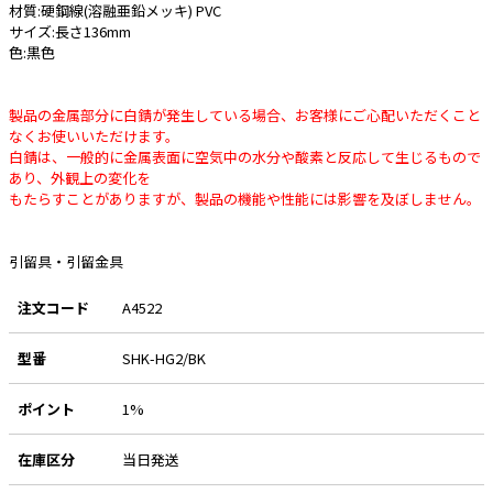
材質:硬鋼線(溶融亜鉛メッキ) PVC
サイズ:長さ136mm
e431オリジナル
色:黒色
暑さ対策
製品の金属部分に白錆が発生している場合、お客様にご心配いただくこと
販売終了品
なくお使いいただけます。
白錆は、一般的に金属表面に空気中の水分や酸素と反応して生じるもので
あり、外観上の変化を
もたらすことがありますが、製品の機能や性能には影響を及ぼしません。
引留具・引留金具
注文コード
A4522
型番
SHK-HG2/BK
ポイント
1%
在庫区分
当日発送