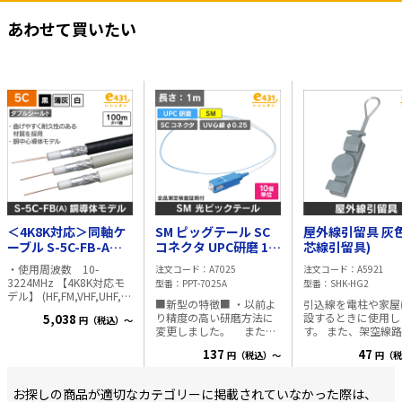
勝手に広がらない 【商品
レコーダーに送
仕様】 ・適用光ファイバ
あわせて買いたい
ー：SM、MM ・光ファイ
ことができます。
バー心数：単心線 ・光フ
レコーダからOS
ァイバー外径：125μm ・
光ファイバー被覆：φ0.25
ューを操作するU
ｍｍ、φ0.90mm ・光ケ
機能には、対応
ーブル被覆外径：
φ2mm、φ3mm ・光ドロ
ません。 ■特徴 ・シ
ップケーブル被覆サイ
ングルモード光
ズ：2mm×1.6mm、
3mm×2mm ・付属品：
バーケーブル1本
専用六角棒レンチ、交換
最大20Kｍまで
用スポンジ4個 【使用上
の注意】 ※鉄線や鉄製ワ
延長可能。 ・HD
イヤー、FRPワイヤーの
TVI、AHD、HDC
カットはできないのでご
＜4K8K対応＞同軸ケ
SM ピッグテール SC
屋外線引留具 灰色
注意ください
NTSC、PALのビ
ーブル S-5C-FB-A
コネクタ UPC研磨 1m
芯線引留具)
フォーマットに
100m巻 (黒)
φ0.25 UV心線
・使用周波数 10-
注文コード
A7025
注文コード
A5921
・最大
3224MHz 【4K8K対応モ
型番
PPT-7025A
型番
SHK-HG2
デル】 (HF,FM,VHF,UHF,地
5MP（2560×19
■新型の特徴■ ・以前よ
引込線を電柱や家屋
上波デジタル放送,BS/CS
り精度の高い研磨方法に
設するときに使用し
5,038
の解像度に対応 
円（税込）～
デジタル放送,CATV) ・材
変更しました。 また、
す。 また、架空線
質 中心導体-軟銅線 外
二重RS485伝送
研磨後は3次元計測器にて
いて、電柱間より外
部導体1-アルミラミネー
137
47
円（税込）～
円（税
全品検査を行い、細部ま
建造物に引込む際に
応 （受信器→
トテープ 外部導体2-ア
で検査を行っておりま
するものです。 材質:硬鋼
ルミニウム合金 絶縁体-
方向のみ） ・4k
す。 片側のみにコネクタ
線(溶融亜鉛メッキ) 
発泡ポリエチレン ジャ
お探しの商品が適切なカテゴリーに掲載されていなかった際は、
の付いた光ファイバーケ
サイズ:長さ136mm