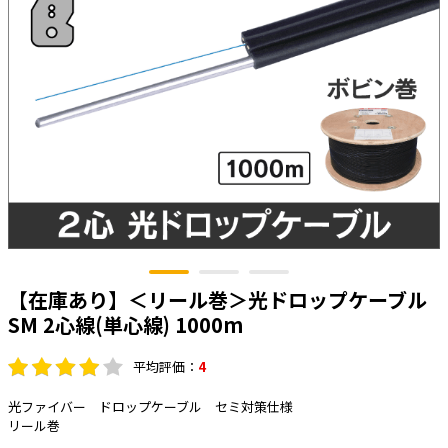
太陽光発電工事
エアコン・換気扇・空調資材
太陽光発電ケーブル・コネクタ・関連資
ホテル・病院向け
材/機器
電源ケーブル／コネクタ／分電盤／ブレ
ーカ
照明・照明器具
電源タップ・延長コード
スイッチ・コンセント（配線器具）
PF管/FEP管/CD管/情報線保護管
ボックス・ビニル電線管付属品・引き込
【在庫あり】＜リール巻＞光ドロップケーブル
みカバー
SM 2心線(単心線) 1000m
工具関連
平均評価：
4
EV充電設備工事関連
光ファイバー ドロップケーブル セミ対策仕様
感染症関連
リール巻
その他