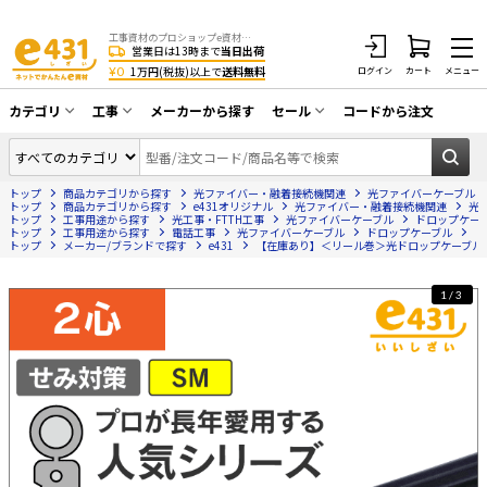
工事資材のプロショップe資材 CATV・アンテナ・防犯・光・LAN・電気・空調工事など
営業日は13時まで
当日出荷
¥0
1万円(税抜)以上で
送料無料
ログイン
カート
メニュー
カテゴリ
工事
メーカーから探す
セール
コードから注文
同軸ケーブル／テレビ用接栓／関連工具
CATV・アンテナ工事
在庫一掃セール
アンテナ・取付金具・ブースター／CATV
トップ
商品カテゴリから探す
光ファイバー・融着接続機関連
光ファイバーケーブル
光工事・FTTH工事
部材類
トップ
商品カテゴリから探す
e431オリジナル
光ファイバー・融着接続機関連
光
トップ
工事用途から探す
光工事・FTTH工事
光ファイバーケーブル
ドロップケー
トップ
配線補助具（モール・結束バンド・テー
工事用途から探す
電話工事
光ファイバーケーブル
ドロップケーブル
【
エアコン・換気扇工事
トップ
メーカー/ブランドで探す
e431
【在庫あり】＜リール巻＞光ドロップケーブル SM 
プ類 他）
防犯カメラ工事
防犯工事関連
1/3
LAN配線工事
HDMIケーブル・周辺機器／RCAケーブル
電話工事
電話線／コネクタ／アダプタ
電気配管工事
光ファイバー・融着接続機関連
EV充電設備工事
LANケーブル・コネクタ・関連資材/機器
照明設置工事
ネットワーク機器