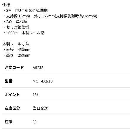
仕様
・SM ITU-T G.657 A1準拠
e431オリジナル
・支持線 1.2mm 外寸:5x2mm(支持線剥離時 約3x2mm)
・2心 単心線
暑さ対策
・セミ対策仕様
・1000m 木製リール巻
販売終了品
木製リール寸法
・直径 450mm
・高さ 260mm
注文コード
A9238
型番
MOF-D2/10
ポイント
1%
在庫区分
当日発送
在庫
○