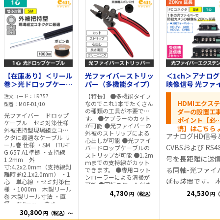
【在庫あり】＜リール
光ファイバーストリッ
＜1ch＞アナログ
巻＞光ドロップケーブ
パー（多機能タイプ）
映像信号 光ファ
ル SM 1心線(単心線)
ーエクステンダ
【特長】 ●多機能タイプ
注文コード
H9757
1000m
HD-TVI/AHD/HD
HDMIエクス
なのでこれ1本でたくさん
型番
MOF-D1/10
CVI/CVBS対応
の種類の工具が不要で
ダーの設置工
光ファイバー ドロップ
す。 ●ケブラーのカット
ポイント【必
ケーブル セミ対策仕様
が可能 ●光ファイバーの
読】はこちら 
外被把持型現場組立コネ
外被のストリップによる
アナログHD信号
クタに最適なケーブル リ
心出しが可能 ●光ファイ
ール巻 仕様 ・SM ITU-T
CVBSおよび RS4
バードロップケーブルの
G.657 A1準拠 ・支持線
ストリップが可能 ●1.2m
号を長距離に送
1.2mm 外
ｍまでの支持線がカット
寸:4.2x2.0mm（支持線剥
る同軸-光ファイ
できます。 ●専用コット
離時 約2.1x2.0mm） ・1
ンローラーによる清掃が
延長装置です。 
心 単心線 ・セミ対策仕
可能 ●回転スケール付き
様 ・1000m 木製リール
を使用して、防
で、メカニカルスプライ
4,780
24,530
円（税込）
円（
巻 木製リール寸法 ・直
スや現場組立コネクタの
ラシステム等の
径 450mm ・高さ
心線切り幅を正確に測定
260mm
30,800
円（税込）～
可能 ●ロック機能付きで
映像信号を遠隔