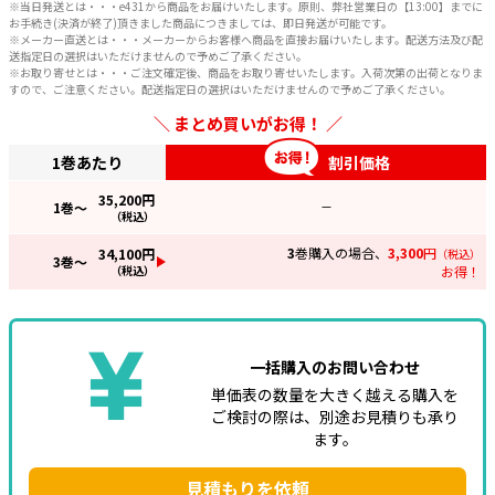
※当日発送とは・・・e431から商品をお届けいたします。原則、弊社営業日の【13:00】までに
お手続き(決済が終了)頂きました商品につきましては、即日発送が可能です。
※メーカー直送とは・・・メーカーからお客様へ商品を直接お届けいたします。配送方法及び配
送指定日の選択はいただけませんので予めご了承ください。
※お取り寄せとは・・・ご注文確定後、商品をお取り寄せいたします。入荷次第の出荷となりま
すので、ご注意ください。配送指定日の選択はいただけませんので予めご了承ください。
まとめ買いがお得！
1巻あたり
割引価格
35,200
円
1
巻～
—
（税込）
3
巻購入の場合、
3,300
円
34,100
円
（税込）
3
巻～
（税込）
お得！
一括購入のお問い合わせ
単価表の数量を大きく越える購入を
ご検討の際は、別途お見積りも承り
ます。
見積もりを依頼