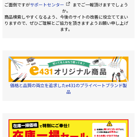
ージ保護回路を
ケット-PVC ・中心導体
ーブルです。 融着接続 /
の金属部分に白錆が
ご面倒ですが
サポートセンター
までご一報頂けますでしょう
1.05mm ・JISC3502準拠
に内蔵。 ■セット内
メカニカルスプライス接
している場合、お客
・「柔らかく、強く、接
か。
続用として便利な仕様で
ご心配いただくこと
栓が入りやすい」ケーブ
容 ・送信機 × 1 ・受
商品検索しやすくなるよう、今後のサイトの改善に役立ててまい
す。 仕様 ・SM(シングル
お使いいただけます
ルです。 弊社旧モデルと
信機 × 1 ・取扱説明
モード)9/125 ・SCコネク
錆は、一般的に金属
りますので、ぜひご理解とご協力を頂きますようお願い申し上げ
比較では 1.30%少ない力
タ ・研磨面 UPC ・長さ
に空気中の水分や酸
でケーブルを曲げられま
書 × 1 ・ACア
ます。
1m ・UV心線 φ0.25 梱
反応して生じるもの
す 2.外皮の破断耐久力は
包状態 10個入/箱 を衝撃
ー × 2 ・固定ネ
り、外観上の変化を
従来品の2倍以上 3.コネク
吸収性の高い箱に入れて
らすことがあります
タを挿入に必要な力は
8 ・ネジアンカー 
出荷いたします。 (ご注文
製品の機能や性能に
25%減 4.低温時でも柔ら
単位は10個単位となりま
響を及ぼしません
・ゴム足 4 × 2
かさを保持します ・色
す) ※商品のこだわり 出
具・引留金具
黒色/薄灰色/白色
※生産ロットに
荷前の測定で「挿入損
失」「リターンロス」の
商品本体の材質
結果を全商品 パッケージ
印刷方式が予告
に記載し、目で性能をご
確認頂けるようにいたし
更となる場合が
ました。
ます。 商品の性
価格と品質の両立を追求したe431のプライベートブランド製
品
仕様には影響ご
せんので、あら
ご了承ください