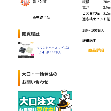
暑さ対策
縦横 20m
高さ 3.9m
ビス留穴径 3.2m
販売終了品
適応結束バンド幅 
1袋 = 100個入
閲覧履歴
詳細説明
マウントベース サイズ3
商品詳細
【小】 黒 100個入
大口・一括発注の
お問い合わせ