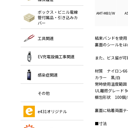
ボックス・ビニル電線
AMT-MB3/W
A
管付属品・引き込みカ
バー
結束バンドを使用
工具関連
裏面のシールをは
EV充電設備工事関連
また、ビス留が可
材質 ナイロン66
感染症関連
カラー 黒/白
常時使用温度範囲 -
UL離燃グレード 94
その他
梱包形状 100個
裏面に粘着両面テ
e431オリジナル
■寸法