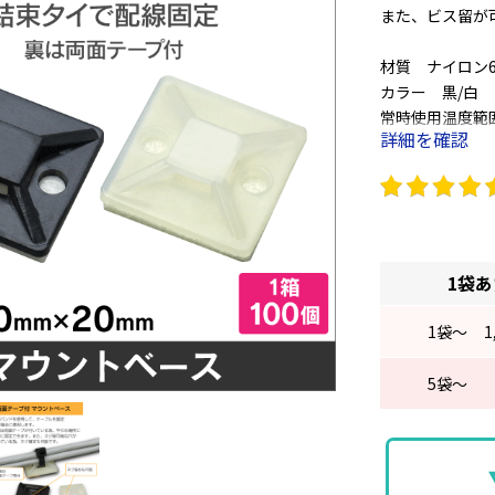
また、ビス留が
材質 ナイロン6
カラー 黒/白
常時使用温度範囲 
詳細を確認
UL離燃グレード 9
梱包形状 100
裏面に粘着両面
■寸法
1袋
縦横 20
高さ 3.9
1
袋～
1
ビス留穴径 3.2
適応結束バンド幅
5
袋～
1袋 = 100個入