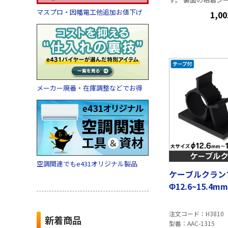
けで、壁面や機器
マスプロ・因幡電工他追加お値下げ
1,00
に簡単に固定可能。
しやすい2連タイプ
向上します。 また
な穴が付いており
る事も可能です。 ■仕様 材質 ナ
イロン66 カラー 
温度範囲 -40～85
ド 94V-2 梱包形状
メーカー廃番・在庫調整などでお得
（2個×50セット） 裏面に粘着両
面テープ付 ■寸法 縦横
20mm 高さ 3
穴径 3.2mm × 
ンド幅 4.9mm幅
空調関連でもe431オリジナル製品
ケーブルクラン
Φ12.6~15.4m
注文コード
H3810
新着商品
型番
AAC-1315