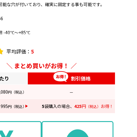
可能な穴が付いており、確実に固定する事も可能です。
6
-40℃～+85℃
4V-2
個/袋入
平均評価：
5
テープ付
まとめ買いがお得！
あたり
割引価格
mm
mm
,080
円
（税込）
—
mm x 2箇所
 4.9mm幅まで
995
5
袋購入の場合、
425
円
お得！
円
（税込）
（税込）