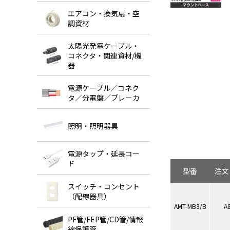
エアコン・換気扇・空
調資材
太陽光発電ケーブル・
コネクタ・関連資材/機
器
電源ケーブル／コネク
タ／分電盤／ブレーカ
照明・照明器具
電源タップ・延長コー
ド
型番
注文
スイッチ・コンセント
（配線器具）
AMT-MB3/B
A
PF管/FEP管/CD管/情報
線保護管