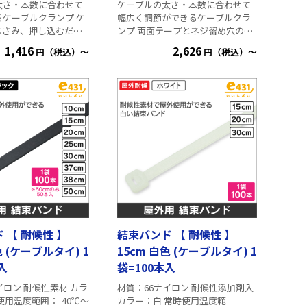
太さ・本数に合わせて
ケーブルの太さ・本数に合わせて
るケーブルクランプ ケ
幅広く調節ができるケーブルクラ
はさみ、押し込むだけ
ンプ 両面テープとネジ留め穴の併
ます。 両面テープ付
用ができます。 留め具部分はロッ
1,416
2,626
円（税込）～
円（税込）～
をあけたくない場所
ク解除できるので取り出しも便利
です。 同軸ケーブル、LANケーブ
い。 対応ケーブ
ル等にお使いください。 対応ケー
.3mm 寸
ブル:Φ3～17mm 寸
23mm 1袋(50個
法:W25×D18(ベース部分) 1袋(50個
入) 画像はCat.6のLANケーブルを8
います。
本まとめています。
 【 耐候性 】
結束バンド 【 耐候性 】
色 (ケーブルタイ) 1
15cm 白色 (ケーブルタイ) 1
入
袋=100本入
イロン 耐候性素材 カラ
材質：66ナイロン 耐候性添加剤入
使用温度範囲：-40℃～
カラー：白 常時使用温度範