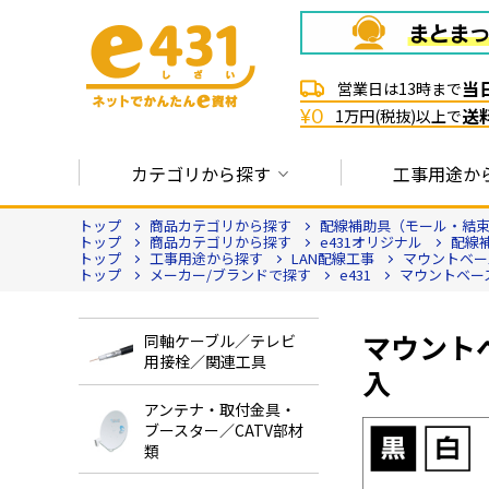
当
営業日は13時まで
送
¥0
1万円(税抜)以上で
カテゴリから探す
工事用途か
トップ
商品カテゴリから探す
配線補助具（モール・結束
トップ
商品カテゴリから探す
e431オリジナル
配線
トップ
工事用途から探す
LAN配線工事
マウントベー
トップ
メーカー/ブランドで探す
e431
マウントベース
マウントベ
同軸ケーブル／テレビ
用接栓／関連工具
入
アンテナ・取付金具・
ブースター／CATV部材
類