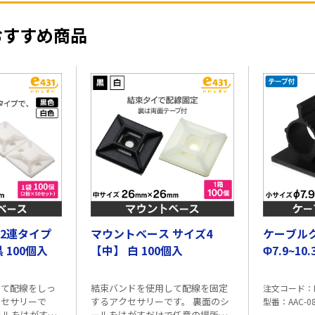
おすすめ商品
 2連タイプ
マウントベース サイズ4
ケーブル
 100個入
【中】 白 100個入
Φ7.9~10
して配線をしっ
結束バンドを使用して配線を固定
注文コード
クセサリーで
するアクセサリーです。 裏面のシ
型番
AAC-0
ールをはがすだ
ールをはがすだけで任意の場所に