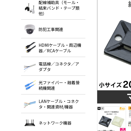
配線補助具（モール・
結束バンド・テープ類
他）
防犯工事関連
HDMIケーブル・周辺機
器／RCAケーブル
電話線／コネクタ／ア
ダプタ
光ファイバー・融着接
続機関連
LANケーブル・コネク
タ・関連資材/機器
ネットワーク機器