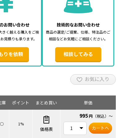
のお問い合わせ
技術的なお問い合わせ
大きく越える購入をご検
商品の選定/ご提案、仕様、特注品のご
途お見積りも承ります。
相談などお気軽にご相談ください。
もりを依頼
相談してみる
お気に入り
在庫
ポイント
まとめ買い
単価
995
円
（税込）
～
○
1%
カートへ
価格表