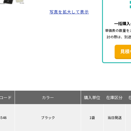
写真を拡大して表示
一括購入
単価表の数量を
討の際は、別
見積
コード
カラー
購入単位
在庫区分
8546
ブラック
1袋
当日発送