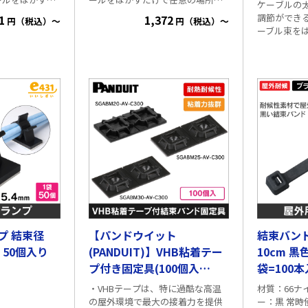
ケーブルの
など任意の場所
簡単に固定できます。 また、ビス
調節ができ
1
1,372
円（税込）～
円（税込）～
 台紙から剥が
留が可能な穴が付いており、確実
ーブル束を
で、作業効率が
に固定する事も可能です。 材質
でロックでき
、ビス留が可能
ナイロン66 カラー 黒/白 常時使
きでネジ穴
、確実に固定す
用温度範囲 -40℃～+85℃ UL離燃
に。 同軸ケーブル、LANケーブル
グレード 94V-2 梱包形状 100個/
等にお使いくださ
黒／白 常時使用
袋入 裏面に粘着両面テープ付 ■寸
ル:Φ7.9～10
℃ UL離燃グレー
法 縦横 26.1mm 高
法:W25×D19×H
 100個／袋入
さ 6mm ビス留穴径
入) 画像はCat.6のLANケーブルを2
4.3mm x 1箇所 適応結束バンド幅
本まとめて
8mm幅まで 1袋 = 100個入
.9mm ビス留
2箇所 適応結束バ
まで
プ 結束径
【パンドウイット
結束バンド
m 50個入り
(PANDUIT)】VHB粘着テー
10cm 黒
プ付き固定具(100個入
袋=100本
り)SGABM20-AV-C300
・VHBテープは、特に過酷な高温
材質：66ナ
の屋外環境で最大の接着力を提供
ー：黒 常時