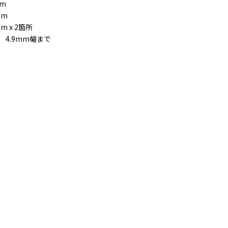
m
m
m x 2箇所
4.9mm幅まで