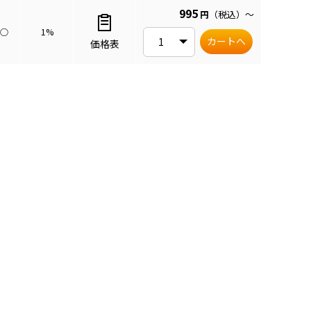
995
円
（税込）
～
○
1%
カートへ
価格表