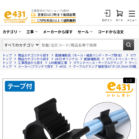
工事資材のプロショップe資材 CATV・アンテナ・防犯・光・LAN・電気・空調工事など
営業日は13時まで
当日出荷
¥0
1万円(税抜)以上で
送料無料
ログイン
カート
メニュー
カテゴリ
工事
メーカーから探す
セール
コードから注文
同軸ケーブル／テレビ用接栓／関連工具
CATV・アンテナ工事
在庫一掃セール
アンテナ・取付金具・ブースター／CATV
トップ
商品カテゴリから探す
配線補助具（モール・結束バンド・テープ類 他）
マウ
光工事・FTTH工事
部材類
トップ
商品カテゴリから探す
e431オリジナル
配線補助具
マウントベース・ケー
トップ
工事用途から探す
LAN配線工事
マウントベース・ケーブルクランプ
ケーブル
トップ
配線補助具（モール・結束バンド・テー
メーカー/ブランドで探す
e431
ケーブルクランプ 結束径Φ7.9~10.3mm 50個
エアコン・換気扇工事
プ類 他）
防犯カメラ工事
防犯工事関連
1/2
LAN配線工事
HDMIケーブル・周辺機器／RCAケーブル
電話工事
電話線／コネクタ／アダプタ
電気配管工事
光ファイバー・融着接続機関連
EV充電設備工事
LANケーブル・コネクタ・関連資材/機器
照明設置工事
ネットワーク機器