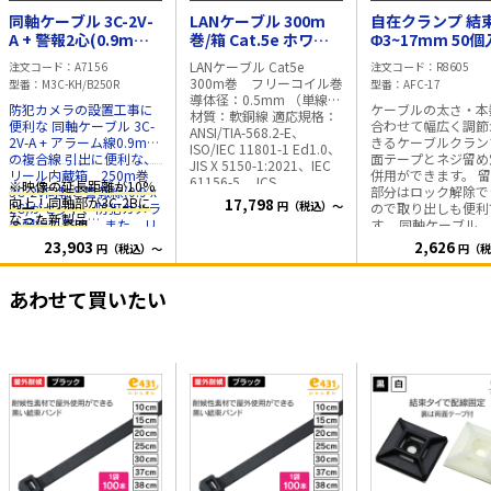
同軸ケーブル 3C-2V-
LANケーブル 300m
自在クランプ 結
A + 警報2心(0.9mm)
巻/箱 Cat.5e ホワイ
Φ3~17mm 50
長さ:250m リール内
ト
LANケーブル Cat5e
注文コード
A7156
注文コード
R8605
蔵箱
300m巻 フリーコイル巻
型番
M3C-KH/B250R
型番
AFC-17
導体径：0.5mm （単線）
防犯カメラの設置工事に
ケーブルの太さ・本
材質：軟銅線 適応規格：
便利な 同軸ケーブル 3C-
合わせて幅広く調節
ANSI/TIA-568.2-E、
2V-A + アラーム線0.9mm
きるケーブルクラン
ISO/IEC 11801-1 Ed1.0、
の複合線 引出に便利な、
面テープとネジ留め
JIS X 5150-1:2021、IEC
リール内蔵箱 250m巻
併用ができます。 留め具
61156-5、JCS
※映像の延長距離が10%
3C-2V同軸と警報線(0.9 x
部分はロック解除で
5507:2023 長さ：300m
向上！同軸部が3C-2Bに
17,798
円（税込）～
2C)がセット、防犯カメラ
ので取り出しも便利
フリーコイル巻 （1m毎
なった新製品
の配線に最適。 また、リ
す。 同軸ケーブル、
にレングスマーク付） ※
3C-2B-A + 警報2心
ール内蔵箱でケーブル引
ケーブル等にお使い
23,903
2,626
新型の特長※ ケーブルの
円（税込）～
円（税
(0.9mm) 長さ:250m リー
出し時に、より戻し不
さい。 対応ケーブル:Φ3
引出しがスムースにな
要。 ・箱のサイズ
～17mm 寸
ル内蔵箱
り、ひっかかりにくい構
31cm x 31cm x 31cm (リ
法:W25×D18(ベー
※隙間ができないので防
あわせて買いたい
造になりました ※同色で
ール内蔵ボックス) ・固定
分) 1袋(50個入) 画像は
水処理にも適した新製品
3巻～・6巻～の場合に、
に最適な片サドル
コチラ
Cat.6のLANケーブ
監視カメラ用映像
単価が安くなります。 カ
ステップル
コチラ
カラ
本まとめています。
3C2V+電源0.9mm 複合ケ
ラー ブルー（水色）、ラ
ー:黒 ※担当者のコメント
イトグレー（薄灰色）、
ーブル 一体型
同軸とアラーム線がくっ
レッド（赤色）、イエロ
ついており、1度に両方の
ー（黄色）、 ホワイト
配線が可能です。 また、
（白色）、オレンジ（橙
2本の線を手で簡単に裂け
色）、グリーン（緑
る仕様になっており、接
色）、ブラック（黒
栓の加工も簡単。 被覆は
色）、 ディープブルー
耐候性に優れた材質を使
（濃青色）、パープル
用しており、屋外でもご