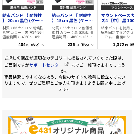
（紫色）、アイボリー
利用頂けます。
（象牙色）、 ブラウン
（茶色）、ピンク（桃
色） 色数豊富なカラーバ
結束バンド 【 耐候性
結束バンド 【 耐候性
マウントベース 
リエーション展開商品で
】 20cm 黒色 (ケーブ
】 15cm 黒色 (ケーブ
ズ4 【中】 黒 10
す。 取り回しが容易で、
ルタイ) 1袋=100本入
ルタイ) 1袋=100本入
材質：66ナイロン 耐候性
キンクが生じにくいフリ
材質：66ナイロン 耐候性
結束バンドを使用し
素材 カラー：黒 常時使用
ーコイル巻梱包を採用し
素材 カラー：黒 常時使用
線を固定するアクセ
温度範囲：-40℃～+85℃
ております。
温度範囲：-40℃～+85℃
ーです。 裏面のシ
UL離燃グレード：94V-2
UL離燃グレード：94V-2
はがすだけで任意の
404
236
1,372
円（税込）～
円（税込）～
円（税
梱包形状：100本/袋入
梱包形状：100本/袋入
に簡単に固定できま
※50cmのみ1袋 = 50本入
※50cmのみ1袋 = 50本入
また、ビス留が可能
が付いており、確実
お探しの商品が適切なカテゴリーに掲載されていなかった際は、
定する事も可能です。
質 ナイロン66 
ご面倒ですが
サポートセンター
までご一報頂けますでしょう
黒/白 常時使用温度
か。
-40℃～+85℃ UL
商品検索しやすくなるよう、今後のサイトの改善に役立ててまい
ード 94V-2 梱包形状
100個/袋入 裏面に粘着両
りますので、ぜひご理解とご協力を頂きますようお願い申し上げ
面テープ付 ■寸法 縦
ます。
横 26.1mm 
さ 6mm ビ
径 4.3mm x 1箇所
結束バンド幅 8m
で 1袋 = 100個入