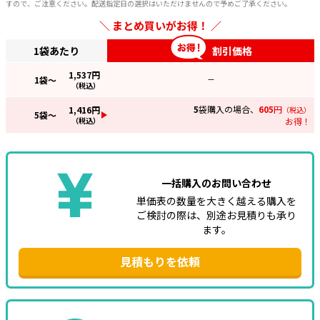
すので、ご注意ください。配送指定日の選択はいただけませんので予めご了承ください。
まとめ買いがお得！
1袋あたり
割引価格
1,537
円
1
袋～
—
（税込）
5
袋購入の場合、
605
円
1,416
円
（税込）
5
袋～
（税込）
お得！
一括購入のお問い合わせ
単価表の数量を大きく越える購入を
ご検討の際は、別途お見積りも承り
ます。
見積もりを依頼