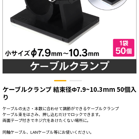
太陽光発電工事
エアコン・換気扇・空調資材
太陽光発電ケーブル・コネクタ・関連資
ホテル・病院向け
材/機器
電源ケーブル／コネクタ／分電盤／ブレ
ーカ
照明・照明器具
電源タップ・延長コード
スイッチ・コンセント（配線器具）
PF管/FEP管/CD管/情報線保護管
ケーブルクランプ 結束径Φ7.9~10.3mm 50個入
ボックス・ビニル電線管付属品・引き込
みカバー
り
工具関連
ケーブルの太さ・本数に合わせて調節ができるケーブルクランプ
ケーブル束をはさみ、押し込むだけでロックできます。
EV充電設備工事関連
両面テープ付きでネジ穴をあけたくない場所に。
感染症関連
同軸ケーブル、LANケーブル等にお使いください。
その他