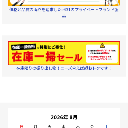
価格と品質の両立を追求したe431のプライベートブランド製
品
在庫限りの掘り出し物！ニーズ合えば超おトクです！
2026年 8月
日
月
火
水
木
金
土