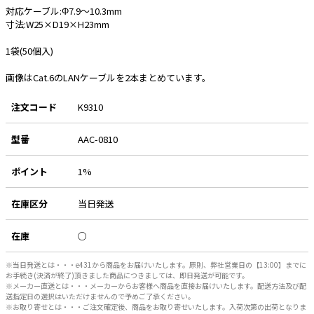
対応ケーブル:Φ7.9～10.3mm
寸法:W25×D19×H23mm
e431オリジナル
1袋(50個入)
暑さ対策
画像はCat.6のLANケーブルを2本まとめています。
販売終了品
注文コード
K9310
型番
AAC-0810
ポイント
1%
在庫区分
当日発送
在庫
○
※当日発送とは・・・e431から商品をお届けいたします。原則、弊社営業日の【13:00】までに
お手続き(決済が終了)頂きました商品につきましては、即日発送が可能です。
※メーカー直送とは・・・メーカーからお客様へ商品を直接お届けいたします。配送方法及び配
送指定日の選択はいただけませんので予めご了承ください。
※お取り寄せとは・・・ご注文確定後、商品をお取り寄せいたします。入荷次第の出荷となりま