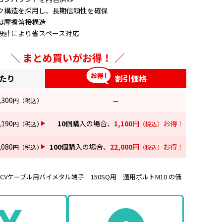
ク構造を採用し、長期信頼性を確保
は摩擦溶接構造
設計により省スペース対応
あり、正確な圧縮位置の確認が可能
まとめ買いがお得！
あたり
割引価格
,300
円
（税込）
—
,190
10
個購入の場合、
1,100
円
お得！
円
（税込）
（税込）
,080
100
個購入の場合、
22,000
円
お得！
円
（税込）
（税込）
Vケーブル用バイメタル端子 150SQ用 適用ボルトM10 の価