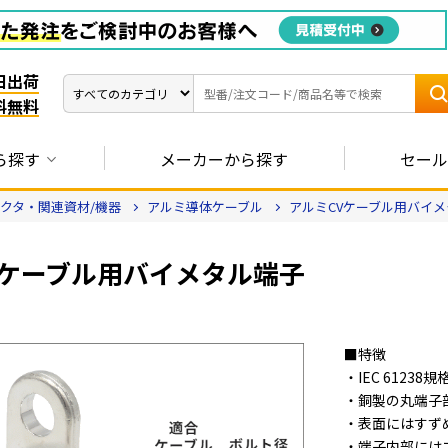
日出荷
料無料
ら探す
メーカーから探す
セール
クタ・関連資材/機器
アルミ導体ケーブル
アルミCVケーブル用バイメ
Vケーブル用バイメタル端子
■特徴
・IEC 61238
・銅製の丸端子
・表面にはすず
・端子内部には