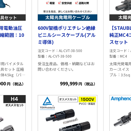
用電動油圧
600V架橋ポリエチレン絶縁
【STAU
縮範囲：10
ビニルシースケーブル(アル
純正MC4コネ
ミ導体)
スセット【
換性有り
注文コード
AL-CVT-38-500
注文コード
型番
AL-CVT-38-500
型番
MC4
専用バイメタル
受注生産品、価格・納期などはお
太陽光発電用
セット 圧縮
問い合わせください。
カー:スイス STA
体4.5kg（バッ
ブル：3.5sq 4
kg） 圧縮範囲：
軽量・安定供給・盗
CC、PV-CQ
000
999,999
円（税込）
円（税込）
属品：バッテリ
ス・メス本
難防止対策に！アル
0B：
仕様
）、急
式 対応ケーブル直径:5.9～8.8mm
18RF：
取扱
型番:PV-KBT4/
ミCVTのメリット
軽
📌
容：工具本体、
KST4/6Ⅱ-UR 1組=オス・メス
い／同等の銅ケーブルよ
ケース、マニュ
ト 【MC4 Evo2コネクタと互換性あ
り】
り、50～70%軽量
アルミケ
ーブルは銅に比べて軽量。 ケーブ
ルの搬入設置作業が容易になり、