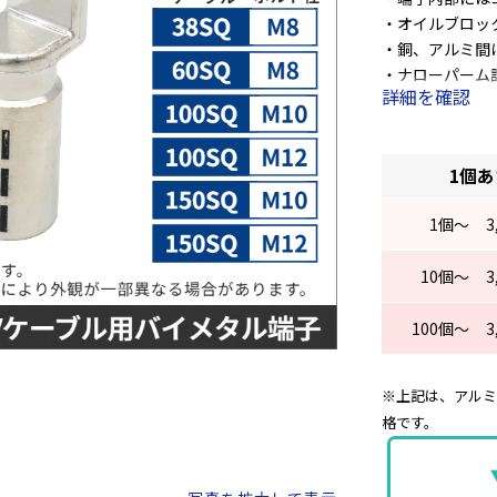
・オイルブロッ
・銅、アルミ間
・ナローパーム
詳細を確認
・圧縮指示線が
1個
1
個～
3
10
個～
3
100
個～
3
※上記は、アルミC
格です。