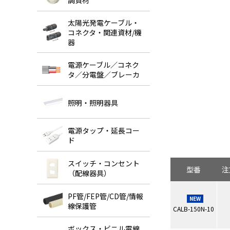
調資材
太陽光発電ケーブル・
コネクタ・関連資材/機
器
電源ケーブル／コネク
タ／分電盤／ブレーカ
照明・照明器具
電源タップ・延長コー
ド
スイッチ・コンセント
型番
注
（配線器具）
PF管/FEP管/CD管/情報
NEW
線保護管
CALB-150N-10
ボックス・ビニル電線