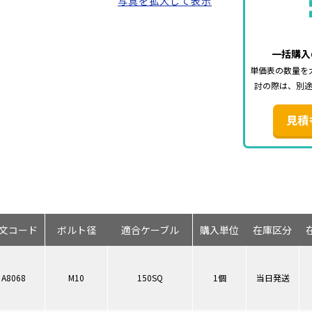
写真を拡大して表示
一括購入
単価表の数量を
討の際は、別
見積
文コード
ボルト径
適合ケーブル
購入単位
在庫区分
A8068
M10
150SQ
1個
当日発送