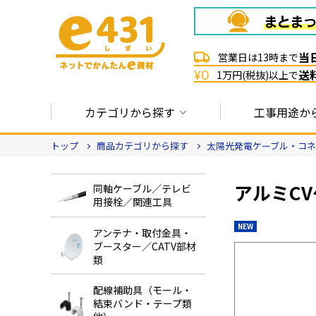
当
営業日は13時まで
送
¥0
1万円(税抜)以上で
カテゴリから探す
工事用途か
トップ
商品カテゴリから探す
太陽光発電ケーブル・コネ
アルミC
同軸ケーブル／テレビ
用接栓／関連工具
NEW
アンテナ・取付金具・
ブースター／CATV部材
類
配線補助具（モール・
結束バンド・テープ類