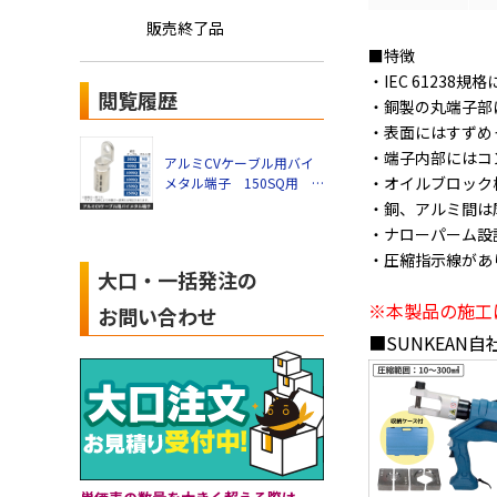
販売終了品
■特徴
・IEC 61238規
閲覧履歴
・銅製の丸端子部
・表面にはすずめ
・端子内部にはコ
アルミCVケーブル用バイ
・オイルブロック
メタル端子 150SQ用
適用ボルトM10
・銅、アルミ間は
・ナローパーム設
・圧縮指示線があ
大口・一括発注の
※本製品の施工
お問い合わせ
■SUNKEAN