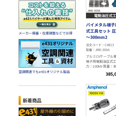
バイメタル端子
式工具セット 圧
メーカー廃番・在庫調整などでお得
～300mm2
注文コード
C4813
型番
JMD-300A
アルミCVケーブル
端子用電動油圧式工具
力：100kN 質量：本
テリーを含めて5.2
空調関連でもe431オリジナル製品
385,
10～300mm2 付
×1（マキタ BL185
速充電器（マキタ DC
説明書
） セット内
圧縮ダイス、収納
新着商品
アル