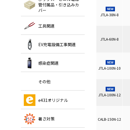
管付属品・引き込みカ
NEW
バー
JTLA-38N-8
工具関連
JTLA-60N-8
EV充電設備工事関連
感染症関連
NEW
JTLA-100N-10
その他
NEW
JTLA-100N-12
e431オリジナル
暑さ対策
CALB-150N-12