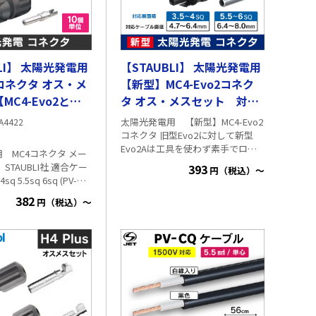
BLI】 太陽光発電用
【STAUBLI】 太陽光発電用
クタ オス・メ
【新型】MC4-Evo2コネク
MC4-Evo2と互
タ オス・メスセット 対応
】
線径：4.7～6.4mm
太陽光発電用 【新型】MC4-Evo2
A4422
コネクタ 旧型Evo2に対して新型
Evo2Aは工具を使わず素手でロッ
 MC4コネクタ メー
ク解除が可能です。 ※コネクタは
UBLI社 適合ケー
393
円（税込）～
素手でもロック解除できますが、
sq 5.5sq 6sq (PV-
ストーブリ社は工具の使用を推奨
、HCV) セット内容:オ
382
しています。 メーカー：スイス
円（税込）～
体およびコンダクタ一
STAUBLI社 適合ケーブル規格：PV-
CC、PV-CQケーブル
6Ⅱ-UR PV-
※塩化ビニルと
セッ
はケミカルクラックを発生する可
能性があり、
ストーブリ社はPVC外被（HCV）ケ
ーブルとの使用を推奨していませ
ん。 適合ケーブルサイズ：3.5㎟・