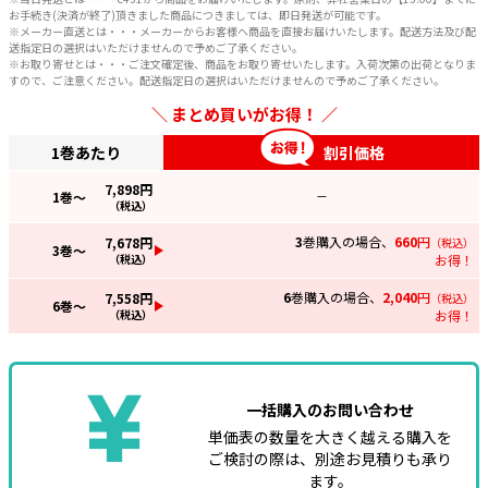
お手続き(決済が終了)頂きました商品につきましては、即日発送が可能です。
※メーカー直送とは・・・メーカーからお客様へ商品を直接お届けいたします。配送方法及び配
送指定日の選択はいただけませんので予めご了承ください。
※お取り寄せとは・・・ご注文確定後、商品をお取り寄せいたします。入荷次第の出荷となりま
すので、ご注意ください。配送指定日の選択はいただけませんので予めご了承ください。
まとめ買いがお得！
1巻あたり
割引価格
7,898
円
1
巻～
—
（税込）
3
巻購入の場合、
660
円
7,678
円
（税込）
3
巻～
（税込）
お得！
6
巻購入の場合、
2,040
円
7,558
円
（税込）
6
巻～
（税込）
お得！
一括購入のお問い合わせ
単価表の数量を大きく越える購入を
ご検討の際は、別途お見積りも承り
ます。