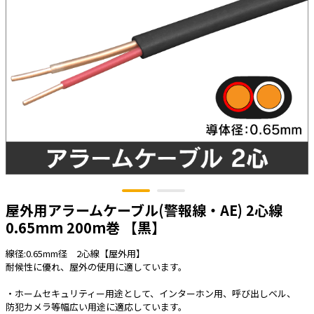
太陽光発電工事
エアコン・換気扇・空調資材
太陽光発電ケーブル・コネクタ・関連資
ホテル・病院向け
材/機器
電源ケーブル／コネクタ／分電盤／ブレ
ーカ
照明・照明器具
電源タップ・延長コード
スイッチ・コンセント（配線器具）
PF管/FEP管/CD管/情報線保護管
ボックス・ビニル電線管付属品・引き込
屋外用アラームケーブル(警報線・AE) 2心線
みカバー
0.65mm 200m巻 【黒】
工具関連
線径:0.65mm径 2心線【屋外用】
EV充電設備工事関連
耐候性に優れ、屋外の使用に適しています。
感染症関連
・ホームセキュリティー用途として、インターホン用、呼び出しベル、
防犯カメラ等幅広い用途に適応しています。
その他