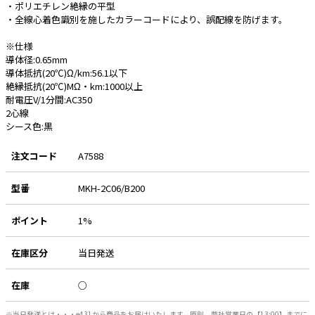
・ポリエチレン絶縁の平型
・全線心着色識別を施したカラーコードにより、誤配線を防げます。
e431オリジナル
※仕様
暑さ対策
導体径:0.65mm
導体抵抗(20℃)Ω/km:56.1以下
販売終了品
絶縁抵抗(20℃)MΩ・km:1000以上
耐電圧V/1分間:AC350
2心線
シース色:黒
注文コード
A7588
型番
MKH-2C06/B200
ポイント
1%
在庫区分
当日発送
在庫
○
※当日発送とは・・・e431から商品をお届けいたします。原則、弊社営業日の【13:00】までに