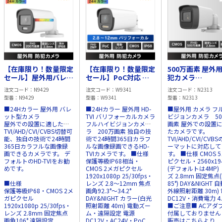
【在庫限り！数量限定
【在庫限り！数量限定
500万画素 屋外用
セール】屋外用バレッ
セール】PoC対応 屋
犯カメラ
ト型 2MP 防犯カメラ
外用 バリフォーカル
TVI/CVI/AHD/CV
注文コード
N9429
注文コード
W9341
注文コード
N2313
IP68
2MP HD-TVI 防犯カメ
IP67
型番
N9429
型番
W9341
型番
N2313
ラ IP68
■24Hカラー 屋外用 バレ
■24Hカラー 屋外用 HD-
■屋外用 カメラ フ
ット型カメラ
TVI バリフォーカルカメラ
ビジョンカメラ 50
屋外での設置に適した、
フルハイビジョンカメ
画素 屋外での設置
TVI/AHD/CVI/CVBS切替可
ラ 200万画素 独自の技
たカメラです。
能、独自の技術で24時間
術で24時間365日カラフ
TVI/AHD/CVI/CVB
365日カラフルな画像録
ルな画像録画できるHD-
ーマットに対応して
画できるカメラです。 デ
TVIカメラです。 ■仕様
す。 ■仕様 CMOS 5メガ
フォルトのHD-TVIをお勧
保護等級IP68相当・
ピクセル・2560x19
めです。
CMOS 2メガピクセル
(デフォルトは4MP)
1920x1080p 25/30fps・
ズ 2.8mm 固定焦点
■仕様
レンズ 2.8～12mm 焦点
85°) DAY&NIGHT 
保護等級IP68・CMOS 2メ
画角92.3°～34.2°
外線照射距離 30m)
ガピクセル
DAY&NIGHT カラー(白光
DC12V・消費電力 4
1920x1080p 25/30fps・
照射距離 40m) 電動ズー
■ご注意■ ACアダ
レンズ 2.8mm 固定焦点
ム・遠隔設定 電源
付属しておりませ
画角106° 遠隔設定
DC12V・AC24V・PoC
販売はこちらより