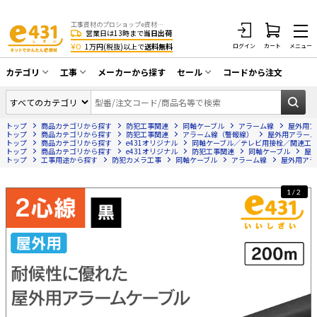
工事資材のプロショップe資材 CATV・アンテナ・防犯・光・LAN・電気・空調工事など
営業日は13時まで
当日出荷
¥0
1万円(税抜)以上で
送料無料
ログイン
カート
メニュー
カテゴリ
工事
メーカーから探す
セール
コードから注文
同軸ケーブル／テレビ用接栓／関連工具
CATV・アンテナ工事
在庫一掃セール
アンテナ・取付金具・ブースター／CATV
トップ
商品カテゴリから探す
防犯工事関連
同軸ケーブル
アラーム線
屋外用アラ
光工事・FTTH工事
部材類
トップ
商品カテゴリから探す
防犯工事関連
アラーム線（警報線）
屋外用アラームケー
トップ
商品カテゴリから探す
e431オリジナル
同軸ケーブル／テレビ用接栓／関連工
トップ
配線補助具（モール・結束バンド・テー
商品カテゴリから探す
e431オリジナル
防犯工事関連
同軸ケーブル
屋外
エアコン・換気扇工事
トップ
工事用途から探す
防犯カメラ工事
同軸ケーブル
アラーム線
屋外用アラー
プ類 他）
防犯カメラ工事
防犯工事関連
1/2
LAN配線工事
HDMIケーブル・周辺機器／RCAケーブル
電話工事
電話線／コネクタ／アダプタ
電気配管工事
光ファイバー・融着接続機関連
EV充電設備工事
LANケーブル・コネクタ・関連資材/機器
照明設置工事
ネットワーク機器