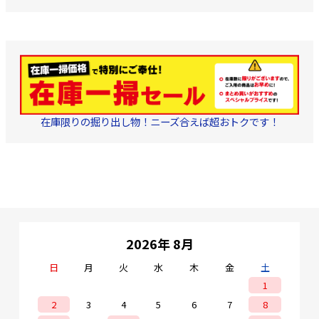
在庫限りの掘り出し物！ニーズ合えば超おトクです！
2026年 8月
日
月
火
水
木
金
土
1
2
3
4
5
6
7
8