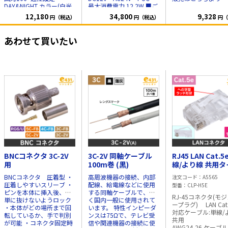
DAY&NIGHT カラー(白光
最大消費電力 12.2W ■ご
照射距離 20m)
注意■ ACアダプタは付属
12,180
34,800
9,328
円（税込）
円（税込）
円（
電源 DC12V・消費電力
しておりません
別途販売
3.1W
はこちらより
あわせて買いたい
■ご注意■
ACアダプタは付属してお
りません
別途販売はこち
らより
BNCコネクタ 3C-2V
3C-2V 同軸ケーブル
RJ45 LAN Cat.5
用
100m巻 (黒)
線/より線 共用タ
への字 1袋100個
BNCコネクタ 圧着型 ・
高周波機器の接続、内部
注文コード
A5565
圧着しやすいスリーブ ・
配線、給電線などに使用
型番
CLP-H5E
ピンを本体に挿入後、簡
する同軸ケーブルで、広
RJ-45コネクタ(モ
単に抜けないようロック
く国内一般に使用されて
ープラグ) LAN Cat
・本体がどの場所まで回
います。 特性インピーダ
対応ケーブル:単線/
転しているか、手で判別
ンスは75Ωで、テレビ受
共
が可能 ・コネクタ固定時
信や関連機器の接続に使
AWG24-26 ケーブルを取