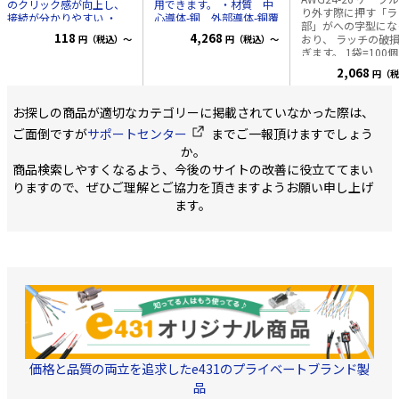
のクリック感が向上し、
用できます。 ・材質 中
り外す際に押す「ラ
接続が分かりやすい ・
心導体-銅 外部導体-銅覆
部」がへの字型にな
3GHz対応し、ハイビジョ
アルミニウム線 絶縁
118
4,268
おり、 ラッチの破
円（税込）～
円（税込）～
ン画質の伝送にも最適 ※
体-ポリエチレン ジャケ
ぎます。 1袋=10
仕様 インピーダンス
ット-PVC(耐候性) ・中心
75Ω 対応ケーブル ・
導体 0.5mm ・
2,068
円（税
3C-2V用 ・3C-FV, 3C-FB
JISC3501準拠
共用 ・4C-FB用 ・ 5C-
2V用 ・5C-FB, 5C-FV共
お探しの商品が適切なカテゴリーに掲載されていなかった際は、
用 ・RG6/U用 対応周波
ご面倒ですが
サポートセンター
までご一報頂けますでしょう
数 DC～3GHz
か。
VSWR 1.5以下 内容
物 本体、圧着スリー
商品検索しやすくなるよう、今後のサイトの改善に役立ててまい
ブ、ピン、熱収縮スリー
りますので、ぜひご理解とご協力を頂きますようお願い申し上げ
ブ 他社製対応工具
ます。
HOZAN P-741 カナ
レ TCD-35CA 弊社対応工
具 TKG-BNC
価格と品質の両立を追求したe431のプライベートブランド製
品