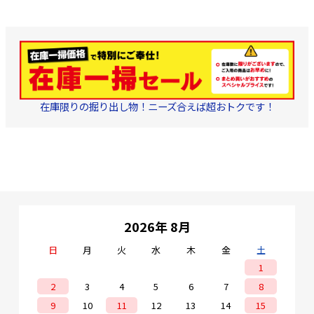
をお願いします。 ※製造
ロットにより若干の色味
の差異が生じる場合がご
ざいます。これは製造時
の原材料や生産環境の違
いによるもので、品質上
の問題はございません。
同一商品を複数回に分け
てご購入いただく場合
や、追加発注の際には色
在庫限りの掘り出し物！ニーズ合えば超おトクです！
味が完全に一致しない可
能性がございますこと
を、あらかじめご理解・
ご了承くださいますよう
お願いいたします。
2026年 8月
日
月
火
水
木
金
土
1
2
3
4
5
6
7
8
9
10
11
12
13
14
15