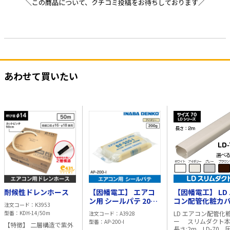
＼この商品について、クチコミ投稿をお待ちしております／
あわせて買いたい
耐候性ドレンホース
【因幡電工】 エアコ
【因幡電工】 LD
ン用 シールパテ 200g
コン配管化粧カ
注文コード
K3953
アイボリー AP-200
スリムダクト本体
型番
KDH-14/50m
LD エアコン配管化
注文コード
A3928
さ:2m LD-70【
ー スリムダクト
型番
AP-200-I
【特徴】 二層構造で紫外
リー】
長さ:2m LD-70 