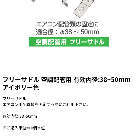
太陽光発電工事
エアコン・換気扇・空調資材
太陽光発電ケーブル・コネクタ・関連資
ホテル・病院向け
材/機器
電源ケーブル／コネクタ／分電盤／ブレ
ーカ
照明・照明器具
電源タップ・延長コード
スイッチ・コンセント（配線器具）
フリーサドル 空調配管用 有効内径:38~50mm
PF管/FEP管/CD管/情報線保護管
アイボリー色
ボックス・ビニル電線管付属品・引き込
みカバー
フリーサドル
工具関連
エアコン用配管類を固定する際にご利用下さい。
EV充電設備工事関連
有効内径:38~50mm
感染症関連
※ご購入単位=10個単位
その他