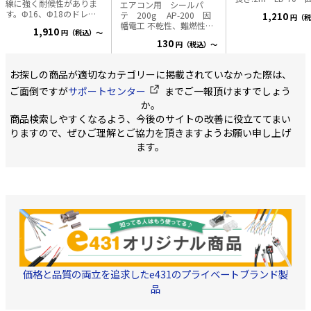
線に強く耐候性がありま
エアコン用 シールパ
工 ・耐候性に優れた材質
す。Φ16、Φ18のドレン
テ 200g AP-200 因
1,210
円（税
を使用し、いつまで
ホース兼用タイプでそち
幡電工 不乾性、難燃性、
わらない美しさを保
1,910
円（税込）～
らのサイズにも接続可能
粘着性に優れた全天候タ
す ・取付穴は100
130
です。カットピッチが
円（税込）～
イプのエアコン配管用 シ
チで設けてあり、押
50cm単位のため無駄なく
ールパテです。 使用温
せば簡単に穴があき
ご使用いただけます。
度:-20～50℃ 作業温度:5
・難燃材料を使用 
お探しの商品が適切なカテゴリーに掲載されていなかった際は、
【用途】 エアコン用 【商
～40℃ 内容量:200g 色:ア
性にも配慮しています
品属性】 長さ：50m 材
イボリー
ご面倒ですが
サポートセンター
までご一報頂けますでしょう
幅:68㎜ 奥行:58㎜ 
質：PE(ポリエチレン) 仕
長:68㎜ 長さ:2000
か。
様：耐候性・二層構造 呼
び径(内径)：14φmm 接続
商品検索しやすくなるよう、今後のサイトの改善に役立ててまい
口径(Φmm)16・18兼用
りますので、ぜひご理解とご協力を頂きますようお願い申し上げ
カットピッチ：50cm
ます。
色：アイボリー 【使用上
の注意】 ※悪条件の環境
下で施工の場合は表面保
護を必ずお願いします。
曲げRは80以上でご使用
するようにお願いしま
す。 ※曲げすぎると、応
力割れが生じる可能性が
あります。 ※長期間の使
用時は、内層の黒色部が
表れる場合があります
が、直接的な影響はござ
価格と品質の両立を追求したe431のプライベートブランド製
いません。 ※施工の際は
ホースをたるませないよ
品
うにお願いします。 ※水
勾配は必ず確保して施工