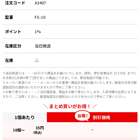
注文コード
A3407
e431オリジナル
型番
FS-10
暑さ対策
ポイント
1%
販売終了品
在庫区分
当日発送
在庫
△
※当日発送とは・・・e431から商品をお届けいたします。原則、弊社営業日の【13:00】までに
お手続き(決済が終了)頂きました商品につきましては、即日発送が可能です。
※メーカー直送とは・・・メーカーからお客様へ商品を直接お届けいたします。配送方法及び配
送指定日の選択はいただけませんので予めご了承ください。
※お取り寄せとは・・・ご注文確定後、商品をお取り寄せいたします。入荷次第の出荷となりま
すので、ご注意ください。配送指定日の選択はいただけませんので予めご了承ください。
まとめ買いがお得！
1個あたり
割引価格
35
円
10
個～
—
（税込）