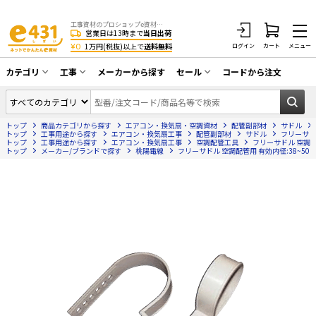
工事資材のプロショップe資材 CATV・アンテナ・防犯・光・LAN・電気・空調工事など
営業日は13時まで
当日出荷
¥0
1万円(税抜)以上で
送料無料
ログイン
カート
メニュー
カテゴリ
工事
メーカーから探す
セール
コードから注文
同軸ケーブル／テレビ用接栓／関連工具
CATV・アンテナ工事
在庫一掃セール
アンテナ・取付金具・ブースター／CATV
トップ
商品カテゴリから探す
エアコン・換気扇・空調資材
配管副部材
サドル
光工事・FTTH工事
部材類
トップ
工事用途から探す
エアコン・換気扇工事
配管副部材
サドル
フリーサド
トップ
工事用途から探す
エアコン・換気扇工事
空調配管工具
フリーサドル 空調配
トップ
配線補助具（モール・結束バンド・テー
メーカー/ブランドで探す
桃陽電線
フリーサドル 空調配管用 有効内径:38~50
エアコン・換気扇工事
プ類 他）
防犯カメラ工事
防犯工事関連
LAN配線工事
HDMIケーブル・周辺機器／RCAケーブル
電話工事
電話線／コネクタ／アダプタ
電気配管工事
光ファイバー・融着接続機関連
EV充電設備工事
LANケーブル・コネクタ・関連資材/機器
照明設置工事
ネットワーク機器