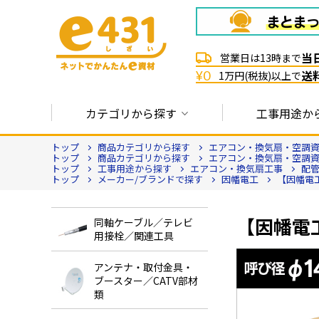
当
営業日は13時まで
送
¥0
1万円(税抜)以上で
カテゴリから探す
工事用途か
トップ
商品カテゴリから探す
エアコン・換気扇・空調
トップ
商品カテゴリから探す
エアコン・換気扇・空調
トップ
工事用途から探す
エアコン・換気扇工事
配
トップ
メーカー/ブランドで探す
因幡電工
【因幡電工
【因幡電工
同軸ケーブル／テレビ
用接栓／関連工具
アンテナ・取付金具・
ブースター／CATV部材
類