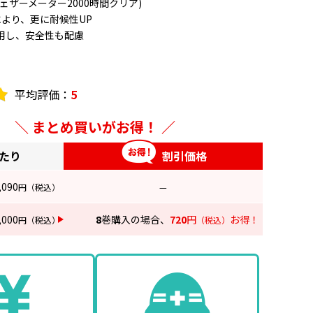
ェザーメーター2000時間クリア)
により、更に耐候性UP
用し、安全性も配慮
平均評価：
5
まとめ買いがお得！
0㎜
.3
あたり
割引価格
,090
円
（税込）
—
,000
8
巻購入の場合、
720
円
お得！
円
（税込）
（税込）