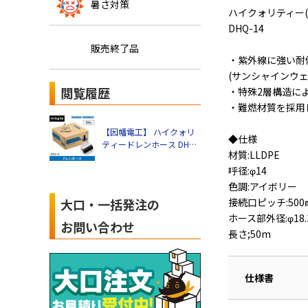
暑さ対策
ハイクォリティー(
DHQ-14
販売終了品
・紫外線に強い耐
(サンシャインウェ
閲覧履歴
・特殊2層構造に
・難燃材質を採用
【因幡電工】 ハイクォリ
◆仕様
ティードレンホース DHQ-
材質:LLDPE
14
呼径:φ14
色調:アイボリー
接続口ピッチ:500
大口・一括発注の
ホース部外径:φ18.
お問い合わせ
長さ;50m
仕様書