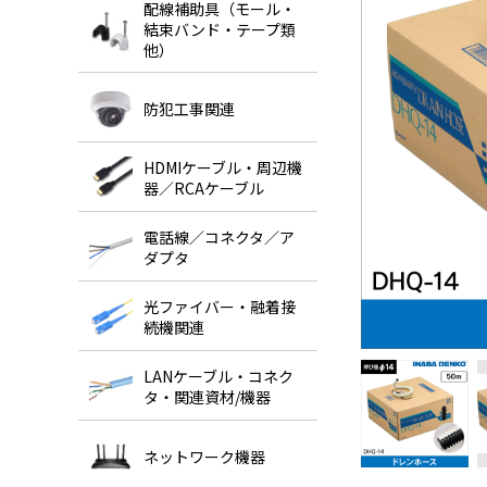
配線補助具（モール・
結束バンド・テープ類
他）
防犯工事関連
HDMIケーブル・周辺機
器／RCAケーブル
電話線／コネクタ／ア
ダプタ
光ファイバー・融着接
続機関連
LANケーブル・コネク
タ・関連資材/機器
ネットワーク機器