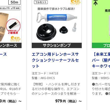
ース
エアコン用ドレンホースサ
【未来工
クションクリーナーフルセ
バー（屋
ット
キーホワ
用） WBK
注文コード
H4718
注文コード
型番
AKG-DHCS
型番
WBKS
で紫外線に強く
【特徴】 ・ハンドルを押し引きす
●カバー付
16、Φ18のド
るだけの手軽な操作で、エアコン
り付けた場
イプでそちらの
のドレンホースのつまりを解消で
ります。 ●
能です。カット
きるドレンホースクリーナーで
ます。 ■仕様 ・カラー：ミルキー
0
979
円（税込）～
円（税込）～
位のため無駄なく
す。付属のパーツでトイレや台
ホワイト 
。 【用途】 エ
所・浴室排水口、洗面台、流し台
機種（サイ