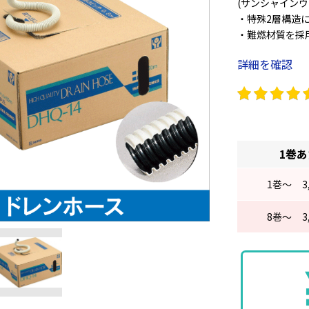
(サンシャインウ
・特殊2層構造
・難燃材質を採
詳細を確認
◆仕様
材質:LLDPE
呼径:φ14
色調:アイボリー
接続口ピッチ:50
ホース部外径:φ18
1巻
長さ;50m
1
巻～
3
8
巻～
3