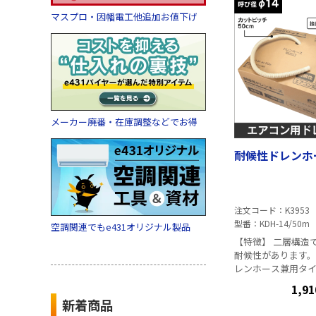
マスプロ・因幡電工他追加お値下げ
メーカー廃番・在庫調整などでお得
耐候性ドレンホ
注文コード
K3953
型番
KDH-14/50m
空調関連でもe431オリジナル製品
【特徴】 二層構造
耐候性があります。Φ
レンホース兼用タ
サイズにも接続可
1,91
ピッチが50cm単
新着商品
ご使用いただけます