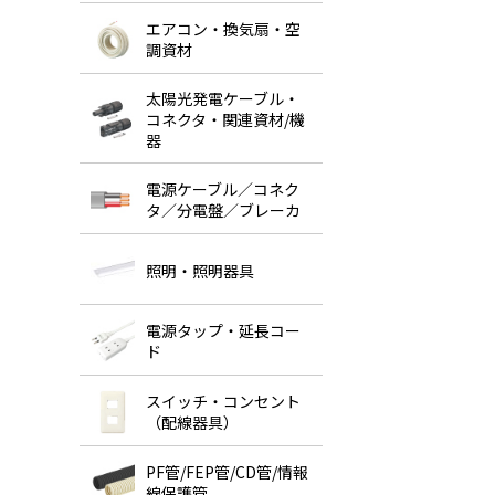
エアコン・換気扇・空
調資材
太陽光発電ケーブル・
コネクタ・関連資材/機
器
電源ケーブル／コネク
タ／分電盤／ブレーカ
照明・照明器具
電源タップ・延長コー
ド
スイッチ・コンセント
（配線器具）
PF管/FEP管/CD管/情報
線保護管