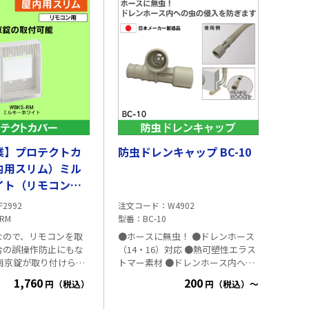
業】プロテクトカ
防虫ドレンキャップ BC-10
内用スリム）ミル
イト（リモコン
S-RM
F2992
注文コード
W4902
-RM
型番
BC-10
なので、リモコンを取
●ホースに無虫！ ●ドレンホース
合の誤操作防止にもな
（14・16）対応 ●熱可塑性エラス
南京錠が取り付けられ
トマー素材 ●ドレンホース内への
虫の侵入を防ぎます ●ドレンホー
1,760
200
円（税込）
円（税込）～
※カバー：透明 ・対応
スの末端部に差し込むだけで簡単
ズ）：エアコン、給湯
に施工可能です ●各メーカーに適