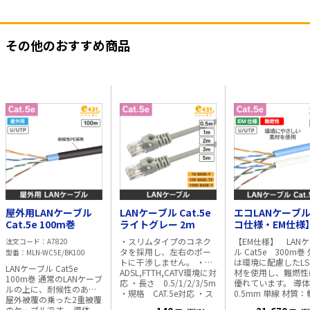
その他のおすすめ商品
屋外用LANケーブル
LANケーブル Cat.5e
エコLANケーブ
Cat.5e 100m巻
ライトグレー 2m
コ仕様・EM仕様
U/UTP LSZE Ca
・スリムタイプのコネク
【EM仕様】 LAN
注文コード
A7820
300m巻 白
タを採用し、左右のポー
ル Cat5e 300m巻
型番
MLN-WC5E/BK100
トに干渉しません。 ・
は環境に配慮したLS
LANケーブル Cat5e
ADSL,FTTH,CATV環境に対
材を使用し、難燃性
100m巻 通常のLANケーブ
応 ・長さ 0.5/1/2/3/5m
優れています。 導体径：
ルの上に、耐候性のある
・規格 CAT.5e対応 ・ス
0.5mm 単線 材質
屋外被覆の乗った2重被覆
トレート配線 ・コネクタ
線 適用規格：ANSI/T
のケーブルです。 導体