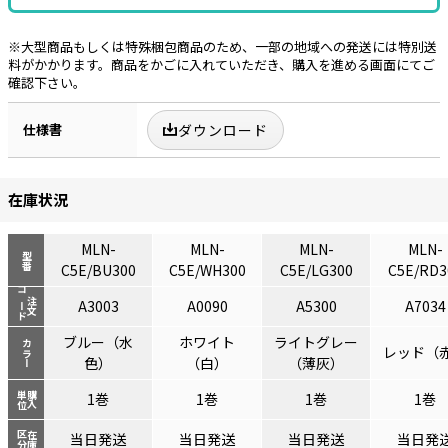
※大型商品もしくは特殊梱包商品のため、一部の地域への発送には特別送
料がかかります。商品をかごに入れていただき、購入を進める画面にてご
確認下さい。
仕様書
ダウンロード
在庫状況
MLN-
MLN-
MLN-
MLN-
型番
C5E/BU300
C5E/WH300
C5E/LG300
C5E/RD3
コード
注文
A3003
A0090
A5300
A7034
ブルー（水
ホワイト
ライトグレー
カラー
レッド（
色）
（白）
（薄灰）
単位
購入
1巻
1巻
1巻
1巻
区分
在庫
当日発送
当日発送
当日発送
当日発