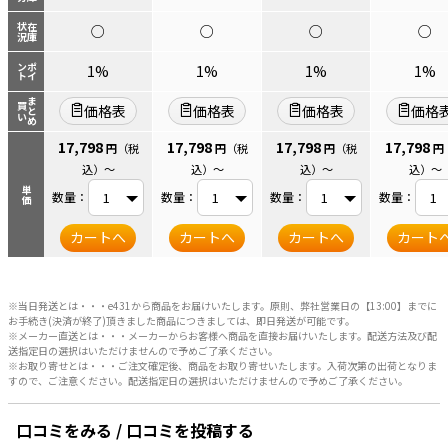
状況
在庫
○
○
○
○
ント
ポイ
1%
1%
1%
1%
まとめ
買い
価格表
価格表
価格表
価格
17,798
17,798
17,798
17,798
円
（税
円
（税
円
（税
円
込）
～
込）
～
込）
～
込）
～
単価
数量：
数量：
数量：
数量：
カートへ
カートへ
カートへ
カート
※当日発送とは・・・e431から商品をお届けいたします。原則、弊社営業日の【13:00】までに
お手続き(決済が終了)頂きました商品につきましては、即日発送が可能です。
※メーカー直送とは・・・メーカーからお客様へ商品を直接お届けいたします。配送方法及び配
送指定日の選択はいただけませんので予めご了承ください。
※お取り寄せとは・・・ご注文確定後、商品をお取り寄せいたします。入荷次第の出荷となりま
すので、ご注意ください。配送指定日の選択はいただけませんので予めご了承ください。
口コミをみる / 口コミを投稿する