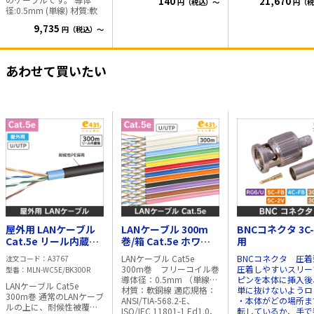
140
21,670
円（税込）～
円（税
の爪までカバーがあり、
568.2-E、ISO/IEC 1
径:0.5mm (単線) 材質:軟
コネクタの爪折れを防ぎ
1 Ed1.0、JIS X 5150
銅線 適用規格：ANSI/TIA-
ます。 ・1本づつPE袋で
1:2021、IEC 61156
9,735
円（税込）～
568.2-E、ISO/IEC 11801-
簡易包装
JCS 5507:2023 長
1 Ed1.0、JIS X 5150-
300mフリーコイ
1:2021、IEC 61156-5、
(1m毎にレングスマ
JCS 5507:2023 長
付)
あわせて買いたい
さ:100m 1m毎レングスマ
ーク付 カラー:ブラック
梱包状態:100m巻/箱入
屋外用 LANケーブル
LANケーブル 300m
BNCコネクタ 3C-
Cat.5e リール内蔵箱
巻/箱 Cat.5e ホワイ
用
入 300m巻
ト
LANケーブル Cat5e
BNCコネクタ 圧着型
注文コード
A3767
300m巻 フリーコイル巻
圧着しやすいスリー
型番
MLN-WC5E/BK300R
導体径：0.5mm （単線）
ピンを本体に挿入後
LANケーブル Cat5e
材質：軟銅線 適応規格：
単に抜けないようロ
300m巻 通常のLANケーブ
ANSI/TIA-568.2-E、
・本体がどの場所ま
ルの上に、耐候性被覆で
ISO/IEC 11801-1 Ed1.0、
転しているか、手で