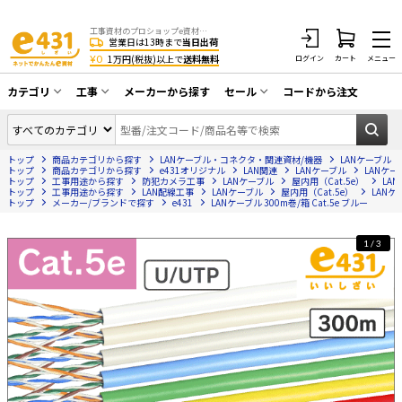
工事資材のプロショップe資材 CATV・アンテナ・防犯・光・LAN・電気・空調工事など
営業日は13時まで
当日出荷
¥0
1万円(税抜)以上で
送料無料
ログイン
カート
メニュー
カテゴリ
工事
メーカーから探す
セール
コードから注文
同軸ケーブル／テレビ用接栓／関連工具
CATV・アンテナ工事
在庫一掃セール
アンテナ・取付金具・ブースター／CATV
トップ
商品カテゴリから探す
LANケーブル・コネクタ・関連資材/機器
LANケーブル
光工事・FTTH工事
部材類
トップ
商品カテゴリから探す
e431オリジナル
LAN関連
LANケーブル
LANケーブ
トップ
工事用途から探す
防犯カメラ工事
LANケーブル
屋内用（Cat.5e）
LAN
トップ
配線補助具（モール・結束バンド・テー
工事用途から探す
LAN配線工事
LANケーブル
屋内用（Cat.5e）
LANケー
エアコン・換気扇工事
トップ
メーカー/ブランドで探す
e431
LANケーブル 300m巻/箱 Cat.5e ブルー
プ類 他）
防犯カメラ工事
防犯工事関連
1/3
LAN配線工事
HDMIケーブル・周辺機器／RCAケーブル
電話工事
電話線／コネクタ／アダプタ
電気配管工事
光ファイバー・融着接続機関連
EV充電設備工事
LANケーブル・コネクタ・関連資材/機器
照明設置工事
ネットワーク機器