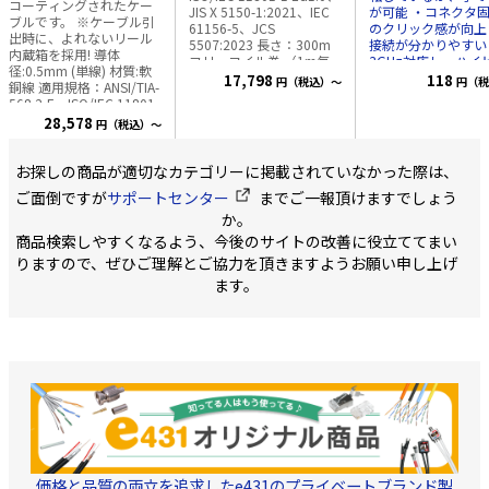
コーティングされたケー
JIS X 5150-1:2021、IEC
が可能 ・コネクタ
ブルです。 ※ケーブル引
61156-5、JCS
のクリック感が向上
出時に、よれないリール
5507:2023 長さ：300m
接続が分かりやすい
内蔵箱を採用! 導体
フリーコイル巻 （1m毎
3GHz対応し、ハイ
径:0.5mm (単線) 材質:軟
にレングスマーク付） ※
ン画質の伝送にも最適
17,798
118
円（税込）～
円（税
銅線 適用規格：ANSI/TIA-
新型の特長※ ケーブルの
仕様 インピーダ
568.2-E、ISO/IEC 11801-
引出しがスムースにな
75Ω 対応ケーブル
1 Ed1.0、JIS X 5150-
28,578
円（税込）～
り、ひっかかりにくい構
3C-2V用 ・3C-FV, 
1:2021、IEC 61156-5、
造になりました ※同色で
共用 ・4C-FB用 ・
JCS 5507:2023 長
3巻～・6巻～の場合に、
2V用 ・5C-FB, 5C
さ:300m 1m毎レングスマ
お探しの商品が適切なカテゴリーに掲載されていなかった際は、
単価が安くなります。 カ
用 ・RG6/U用 対応周波
ーク付 カラー:ブラック
ラー ブルー（水色）、ラ
数 DC～3G
ご面倒ですが
サポートセンター
までご一報頂けますでしょう
梱包状態:300m巻/リール
イトグレー（薄灰色）、
VSWR 1.5以下 内
内蔵箱入
か。
レッド（赤色）、イエロ
物 本体、圧着ス
商品検索しやすくなるよう、今後のサイトの改善に役立ててまい
ー（黄色）、 ホワイト
ブ、ピン、熱収縮ス
（白色）、オレンジ（橙
ブ 他社製対応工具
りますので、ぜひご理解とご協力を頂きますようお願い申し上げ
色）、グリーン（緑
HOZAN P-741
ます。
色）、ブラック（黒
レ TCD-35CA 弊社
色）、 ディープブルー
具 TKG-BNC
（濃青色）、パープル
（紫色）、アイボリー
（象牙色）、 ブラウン
（茶色）、ピンク（桃
色） 色数豊富なカラーバ
リエーション展開商品で
す。 取り回しが容易で、
キンクが生じにくいフリ
ーコイル巻梱包を採用し
ております。
価格と品質の両立を追求したe431のプライベートブランド製