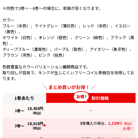
※同色で3巻～・6巻～の場合に、単価が安くなります。
カラー
ブルー（水色）、ライトグレー（薄灰色）、レッド（赤色）、イエロー
（黄色）、
ホワイト（白色）、オレンジ（橙色）、グリーン（緑色）、ブラック（黒
色）、
ディープブルー（濃青色）、パープル（紫色）、アイボリー（象牙色）、
ブラウン（茶色）、ピンク（桃色）
色数豊富なカラーバリエーション展開商品です。
取り回しが容易で、キンクが生じにくいフリーコイル巻梱包を採用してお
ります。
まとめ買いがお得！
1巻あたり
割引価格
18,458
円
1
巻～
—
（税込）
3
巻購入の場合、
1,320
円
18,018
円
（税込）
3
巻～
（税込）
お得！