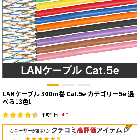
太陽光発電工事
エアコン・換気扇・空調資材
太陽光発電ケーブル・コネクタ・関連資
ホテル・病院向け
材/機器
電源ケーブル／コネクタ／分電盤／ブレ
ーカ
照明・照明器具
電源タップ・延長コード
スイッチ・コンセント（配線器具）
PF管/FEP管/CD管/情報線保護管
ボックス・ビニル電線管付属品・引き込
LANケーブル 300m巻 Cat.5e カテゴリー5e 選
みカバー
べる13色!
工具関連
平均評価：
4.7
EV充電設備工事関連
感染症関連
その他