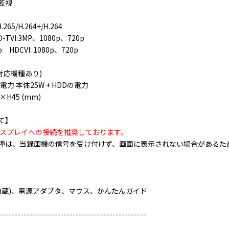
監視
265/H.264+/H.264
TVI:3MP、1080p、720p
p HDCVI: 1080p、720p
非対応機種あり)
電力 本体25W + HDDの電力
×H45 (mm)
て】
ィスプレイへの接続を推奨しております。
種は、当録画機の信号を受け付けず、画面に表示されない場合があるた
体内蔵)、電源アダプタ、マウス、かんたんガイド
------------------------------------------------