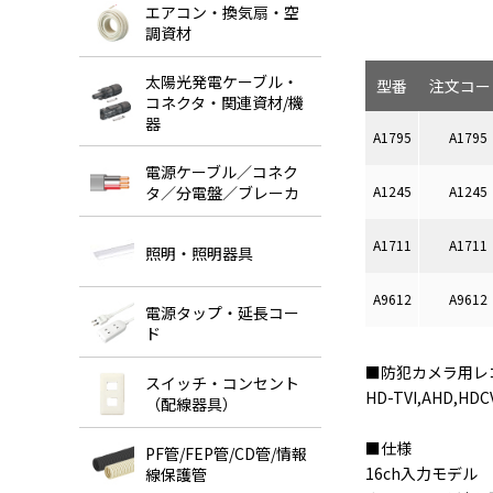
エアコン・換気扇・空
調資材
太陽光発電ケーブル・
型番
注文コー
コネクタ・関連資材/機
器
A1795
A1795
電源ケーブル／コネク
A1245
A1245
タ／分電盤／ブレーカ
A1711
A1711
照明・照明器具
A9612
A9612
電源タップ・延長コー
ド
■防犯カメラ用レ
スイッチ・コンセント
HD-TVI,AHD,
（配線器具）
■仕様
PF管/FEP管/CD管/情報
16ch入力モデル
線保護管