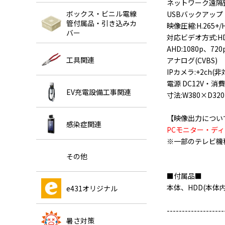
ネットワーク遠隔
ボックス・ビニル電線
USBバックアップ
管付属品・引き込みカ
映像圧縮:H.265+/H.
バー
対応ビデオ方式:HD-
AHD:1080p、720
工具関連
アナログ(CVBS)
IPカメラ:+2ch(
電源 DC12V・消費
EV充電設備工事関連
寸法:W380×D320
【映像出力につい
感染症関連
PCモニター・デ
※一部のテレビ機
その他
■付属品■
本体、HDD(本
e431オリジナル
-------------------
暑さ対策