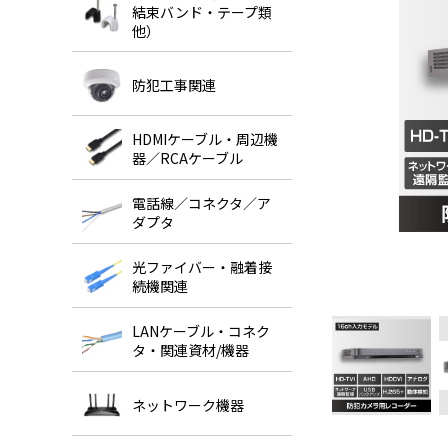
結束バンド・テープ類
他）
防犯工事関連
HDMIケーブル・周辺機
器／RCAケーブル
電話線／コネクタ／ア
ダプタ
光ファイバー・融着接
続機関連
LANケーブル・コネク
タ・関連資材/機器
ネットワーク機器