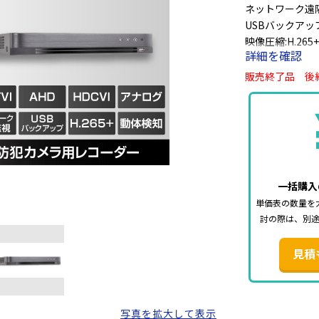
ネットワーク遠
USBバックアッ
映像圧縮:H.265+/H
詳細を確認
対応ビデオ方式:HD
AHD:1080p、72
販売終了品 後
アナログ(CVBS)
IPカメラ:+2c
電源 DC12V・消
寸法:W380×D32
【映像出力につ
一括購入
PCモニター・
単価表の数量を
※一部のテレビ
討の際は、別
場合があるため
見積
■付属品■
本体、HDD(
写真を拡大して表示