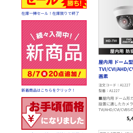
在庫一掃セール！在庫限りで終了
屋内用 ドーム
TVI/CVI/AHD/CVBS
画素
注文コード
A1227
新着商品はこちらをクリック！
型番
A1227
■屋内用 ドーム形
設置に適したカメ
TVI/AHD/CVI/C
に対応しています。 ■仕様 CMO
5,
2メガピクセル・
1920x1080p/30fp
固定焦点(画角 103°) 