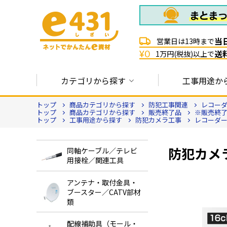
当
営業日は13時まで
送
¥0
1万円(税抜)以上で
カテゴリから探す
工事用途か
トップ
商品カテゴリから探す
防犯工事関連
レコー
トップ
商品カテゴリから探す
販売終了品
※販売終了品
トップ
工事用途から探す
防犯カメラ工事
レコーダ
防犯カメラ用
同軸ケーブル／テレビ
用接栓／関連工具
アンテナ・取付金具・
ブースター／CATV部材
類
配線補助具（モール・