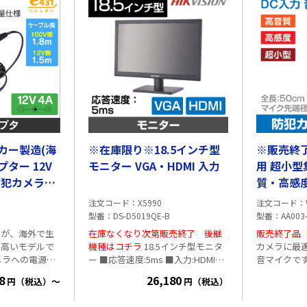
20m) 電源
1920x1080p/30fps・レンズ 2.8mm
保護等級IP6
意■
固定焦点(画角104°) DAY&NIGHT 自
クセル 1920
しておりません
動(赤外線照射距離 20m) 電源
2.7～13.5m
より
DC12V・消費電力 3.4W ■ご注意■
103°) DA
ACアダプタは付属しておりません
距離 80m
別途販売はこちらより
電源 DC12V・
注意■ AC
ません
別途
カー製造(海
※在庫限り※18.5インチ型
※販売終
プター 12V
モニター VGA・HDMI 入力
用 超小型
質・高感
注文コード
X5990
注文コード
型番
DS-D5019QE-B
型番
AA003
様が、海外で生
在庫なくなり次第販売終了 後継
販売終了品
の高いモデルで
機種はコチラ
18.5インチ型モニタ
カメラに最
ー ■応答速度:5ms ■入力:HDMI・
音マイクです。 マイクは
高い製品をご利
VGA ■HD 1366×768のLEDバック
まで、より
8
26,180
円（税込）～
円（税込）
ライト技術 ■ワイド視野角:90°(H)/
来ます。 無
Hz) センターピン
65°(V) ■3Dコムフィルター ■3Dノ
対して集音を行い