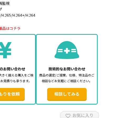
隔監視
プ
.265/H.264+/H.264
-TVI:3MP、1080p、720p
0p HDCVI: 1080p、720p
継品はコチラ
h(非対応機種あり)
費電力 本体25W + HDDの電力
0×H45 (mm)
いて】
のお問い合わせ
技術的なお問い合わせ
ディスプレイへの接続を推奨しております。
大きく越える購入をご検
商品の選定/ご提案、仕様、特注品のご
機種は、当録画機の信号を受け付けず、画面に表示されない
途お見積りも承ります。
相談などお気軽にご相談ください。
。
もりを依頼
相談してみる
本体内蔵)、電源アダプタ、マウス、かんたんガイド
お気に入り