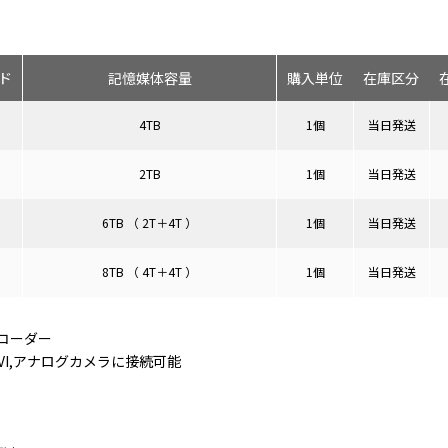
-----------------
■説明書■
ド
記憶媒体容量
購入単位
在庫区分
詳細取り扱い
4TB
1個
当日発送
かんたんガイ
2TB
1個
当日発送
-----------------
6TB （ 2T＋4T ）
1個
当日発送
■Windows用
8TB （ 4T＋4T ）
1個
当日発送
遠隔監視ソフ
コーダー
スマートフォン
HDCVI,アナログカメラに接続可能