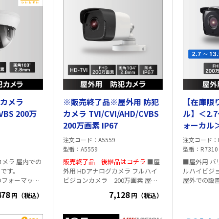
型カメラ
※販売終了品※屋外用 防犯
【在庫限
 200万
カメラ TVI/CVI/AHD/CVBS
ル】＜2.7
200万画素 IP67
ォーカル
型 TVI/A
注文コード
A5559
注文コード
カメラ 2
型番
A5559
型番
R7310
カメラ 屋内での
販売終了品 後継品はコチラ
■屋
■屋外用 バ
ラです。
外用 HDアナログカメラ フルハイ
ルハイビジョ
VBSのフォーマット
ビジョンカメラ 200万画素 屋外
屋外での設
S
での設置に適した、
す。 UTC
478
7,128
円（税込）
円（税込）
TVI/AHD/CVI/CVBSのフォーマット
UTC機能対
s レンズ 2.8mm
に対応しています。 ■仕様 保護等
と、カメラの
DAY&NIGHT
級IP67・CMOS 2メガピクセル
操作することが