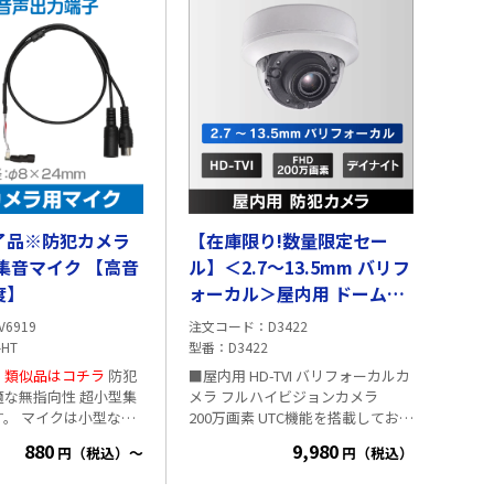
7相当・CMOS 2メガピ
安全規格取得品 電源コードの長
x1080p/30fps・レンズ
さ:1.5m ご使用される機器の仕様を
m 焦点(画角 32.1°～
よくご確認の上でご利用下さい。
Y&NIGHT 自動(赤外線照射
) 電動ズーム・遠隔設定
消費電力 7.5W ■ご
アダプタは付属しており
販売はこちらより
了品※防犯カメラ
【在庫限り!数量限定セー
集音マイク 【高音
ル】＜2.7～13.5mm バリフ
度】
ォーカル＞屋内用 ドーム型
カメラ HD-TVI 200万画素
V6919
注文コード
D3422
-HT
型番
D3422
 類似品はコチラ
防犯
■屋内用 HD-TVI バリフォーカルカ
適な無指向性 超小型集
メラ フルハイビジョンカメラ
小型なま
200万画素 UTC機能を搭載してお
小さな音まで集音が出
り、UTC機能対応の録画機を使用
880
9,980
円（税込）～
円（税込）
指向性の為、全方位に
すると、カメラのOSDメニューを
ます。 ・小型マ
遠隔操作することが可能です 屋内