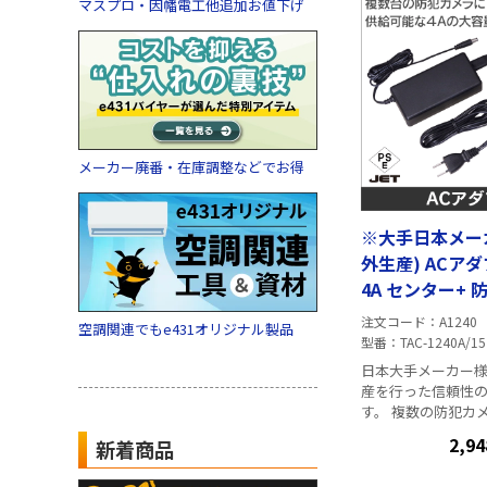
マスプロ・因幡電工他追加お値下げ
自動(赤外線照射距離 
DC12V・消費電力 4W ■ご注
ACアダプタは付属
別途販売はこちら
メーカー廃番・在庫調整などでお得
※大手日本メー
外生産) ACアダ
4A センター+ 防犯カメラに
最適
注文コード
A1240
空調関連でもe431オリジナル製品
型番
TAC-1240A/15
日本大手メーカー
産を行った信頼性
す。 複数の防犯カメラへの電源供
給や、消費電力の
2,94
新着商品
用される際に ■仕様 出力:12V・4A
入力:100V(50/60