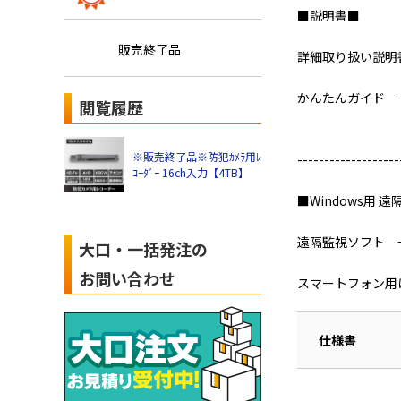
■説明書■
販売終了品
詳細取り扱い説
かんたんガイド
閲覧履歴
※販売終了品※防犯ｶﾒﾗ用ﾚ
-------------------
ｺｰﾀﾞｰ 16ch入力【4TB】
■Windows用 
遠隔監視ソフト
大口・一括発注の
お問い合わせ
スマートフォン用
仕様書