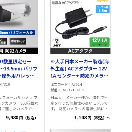
り!数量限定セー
※大手日本メーカー製造(海
～13.5mm バリフ
外生産) ACアダプター 12V
＞屋外用バレット
1A センター+ 防犯カメラに
HD/CVI/CVBS 防犯
最適
R7310
注文コード
A7514
00万画素
型番
TAC-1210A/15
リフォーカルカメラ フ
日本大手メーカー様が、海外で生
ンカメラ 200万画素
産を行った信頼性の高いモデルで
置に適したカメラで
す。 防犯カメラへの電源供給に便
機能を搭載しており、
利な 12V/1A 仕様 ■仕様 出
9,980
1,108
円（税込）
円（税込）～
応の録画機を使用する
力:12V・1A 入力:100V(50/60Hz) セ
OSDメニューを遠隔
ンターピン外径:5.5mm センターピ
可能です。 ■仕様
ン内径:2.1mm センター+仕様 PSE