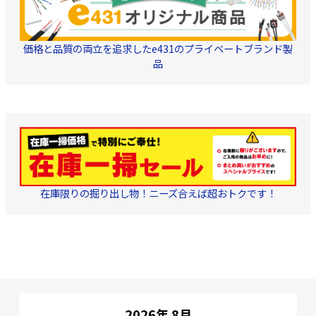
（濃青色）、パープル
（紫色）、アイボリー
（象牙色）、 ブラウン
（茶色）、ピンク（桃
色） 色数豊富なカラーバ
価格と品質の両立を追求したe431のプライベートブランド製
リエーション展開商品で
品
す。 取り回しが容易で、
キンクが生じにくいフリ
ーコイル巻梱包を採用し
ております。
在庫限りの掘り出し物！ニーズ合えば超おトクです！
2026年 8月