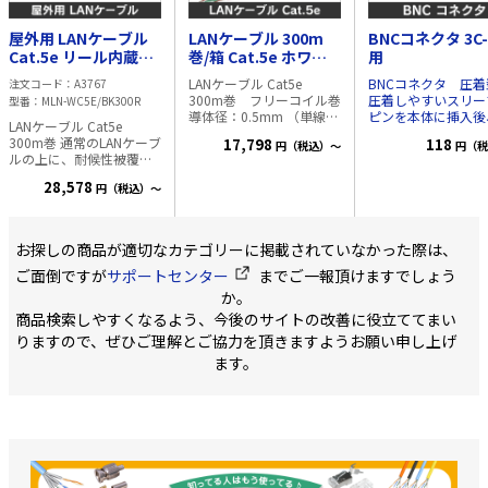
（WK1262SW、
WK1562SW） 5ヵ所の器
屋外用 LANケーブル
LANケーブル 300m
BNCコネクタ 3C-
具固定用ビス穴で必要に
応じて仮固定が容易に
Cat.5e リール内蔵箱
巻/箱 Cat.5e ホワイ
用
（WK1262SW、
入 300m巻
ト
LANケーブル Cat5e
BNCコネクタ 圧着型
注文コード
A3767
WK1562SW） 電線はずし
300m巻 フリーコイル巻
圧着しやすいスリー
型番
MLN-WC5E/BK300R
釦（フル端子）の採用で
導体径：0.5mm （単線）
ピンを本体に挿入後
電線の取り外しが容易に
LANケーブル Cat5e
材質：軟銅線 適応規格：
単に抜けないようロ
フル端子式の送り配線採
300m巻 通常のLANケーブ
17,798
118
円（税込）～
円（税
ANSI/TIA-568.2-E、
・本体がどの場所ま
用で複数コンセントの配
ルの上に、耐候性被覆で
ISO/IEC 11801-1 Ed1.0、
転しているか、手で
線が容易に
コーティングされたケー
JIS X 5150-1:2021、IEC
が可能 ・コネクタ
28,578
円（税込）～
ブルです。 ※ケーブル引
61156-5、JCS
のクリック感が向上
出時に、よれないリール
5507:2023 長さ：300m
接続が分かりやすい
内蔵箱を採用! 導体
フリーコイル巻 （1m毎
3GHz対応し、ハイ
径:0.5mm (単線) 材質:軟
にレングスマーク付） ※
ン画質の伝送にも最適
お探しの商品が適切なカテゴリーに掲載されていなかった際は、
銅線 適用規格：ANSI/TIA-
新型の特長※ ケーブルの
仕様 インピーダ
568.2-E、ISO/IEC 11801-
ご面倒ですが
サポートセンター
までご一報頂けますでしょう
引出しがスムースにな
75Ω 対応ケーブル
1 Ed1.0、JIS X 5150-
り、ひっかかりにくい構
か。
3C-2V用 ・3C-FV, 
1:2021、IEC 61156-5、
造になりました ※同色で
共用 ・4C-FB用 ・
商品検索しやすくなるよう、今後のサイトの改善に役立ててまい
JCS 5507:2023 長
3巻～・6巻～の場合に、
2V用 ・5C-FB, 5C
さ:300m 1m毎レングスマ
りますので、ぜひご理解とご協力を頂きますようお願い申し上げ
単価が安くなります。 カ
用 ・RG6/U用 対応周波
ーク付 カラー:ブラック
ラー ブルー（水色）、ラ
ます。
数 DC～3G
梱包状態:300m巻/リール
イトグレー（薄灰色）、
VSWR 1.5以下 内
内蔵箱入
レッド（赤色）、イエロ
物 本体、圧着ス
ー（黄色）、 ホワイト
ブ、ピン、熱収縮ス
（白色）、オレンジ（橙
ブ 他社製対応工具
色）、グリーン（緑
HOZAN P-741
色）、ブラック（黒
レ TCD-35CA 弊社
色）、 ディープブルー
具 TKG-BNC