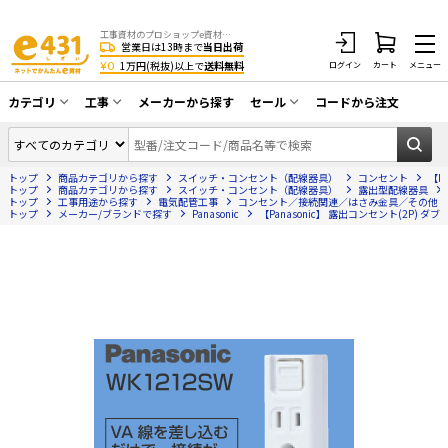
工事資材のプロショップe資材 CATV・アンテナ・防犯・光・LAN・電気・空調工事など
営業日は13時まで
当日出荷
¥0
1万円(税抜)以上で
送料無料
ログイン
カート
メニュー
カテゴリ
工事
メーカーから探す
セール
コードから注文
同軸ケーブル／テレビ用接栓／関連工具
CATV・アンテナ工事
在庫一掃セール
アンテナ・取付金具・ブースター／CATV
トップ
商品カテゴリから探す
スイッチ・コンセント（配線器具）
コンセント
【P
光工事・FTTH工事
部材類
トップ
商品カテゴリから探す
スイッチ・コンセント（配線器具）
露出型配線器具
トップ
工事用途から探す
電気配管工事
コンセント／接続関連／はさみ金具／その他
トップ
配線補助具（モール・結束バンド・テー
メーカー/ブランドで探す
Panasonic
【Panasonic】 露出コンセント(2P) ダブ
エアコン・換気扇工事
プ類 他）
防犯カメラ工事
防犯工事関連
LAN配線工事
HDMIケーブル・周辺機器／RCAケーブル
電話工事
電話線／コネクタ／アダプタ
電気配管工事
光ファイバー・融着接続機関連
EV充電設備工事
LANケーブル・コネクタ・関連資材/機器
照明設置工事
ネットワーク機器