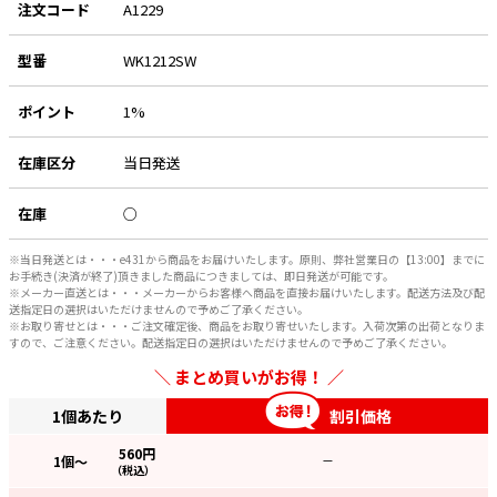
注文コード
A1229
e431オリジナル
型番
WK1212SW
暑さ対策
ポイント
1%
販売終了品
在庫区分
当日発送
在庫
○
※当日発送とは・・・e431から商品をお届けいたします。原則、弊社営業日の【13:00】までに
お手続き(決済が終了)頂きました商品につきましては、即日発送が可能です。
※メーカー直送とは・・・メーカーからお客様へ商品を直接お届けいたします。配送方法及び配
送指定日の選択はいただけませんので予めご了承ください。
※お取り寄せとは・・・ご注文確定後、商品をお取り寄せいたします。入荷次第の出荷となりま
すので、ご注意ください。配送指定日の選択はいただけませんので予めご了承ください。
まとめ買いがお得！
1個あたり
割引価格
560
円
1
個～
—
（税込）