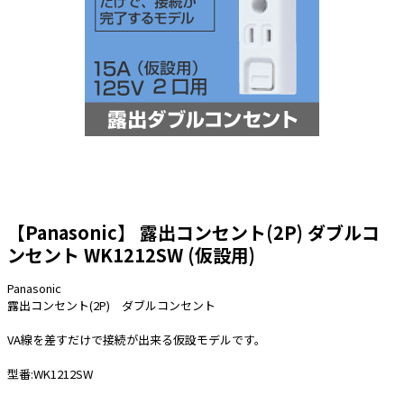
太陽光発電工事
エアコン・換気扇・空調資材
太陽光発電ケーブル・コネクタ・関連資
ホテル・病院向け
材/機器
電源ケーブル／コネクタ／分電盤／ブレ
ーカ
照明・照明器具
電源タップ・延長コード
スイッチ・コンセント（配線器具）
【Panasonic】 露出コンセント(2P) ダブルコ
PF管/FEP管/CD管/情報線保護管
ンセント WK1212SW (仮設用)
ボックス・ビニル電線管付属品・引き込
みカバー
Panasonic
工具関連
露出コンセント(2P) ダブルコンセント
EV充電設備工事関連
VA線を差すだけで接続が出来る仮設モデルです。
感染症関連
型番:WK1212SW
その他