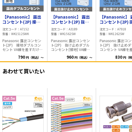
【Panasonic】 露出
【Panasonic】 露出
【Panasonic】
コンセント(2P) 接地
コンセント(2P) 抜け
コンセント(2P) 
ダブルコンセント
止めダブルコンセント
止めダブルコン
注文コード
A7152
注文コード
A3189
注文コード
A7918
WK1512SWK (仮設
(接地) WK1562SW
WK1262SW (仮
型番
WK1512SWK
型番
WK1562SW
型番
WK1262SW
用)
(仮設用)
Panasonic 露出コンセン
Panasonic 露出コンセン
Panasonic 露出コ
ト(2P) 接地ダブルコン
ト(2P) 抜け止めダブル
ト(2P) 抜け止め
セント VA線を差すだけで
コンセント[接地] VA線を
コンセント VA線を差すだ
接続が出来る仮設モデル
差すだけで接続が出来る
けで接続が出来る仮
790
960
830
円（税込）～
円（税込）～
円（税
です。 型番:WK1512SWK
仮設モデルです。 【抜け
デルです。 【抜け
止めコンセント】は機器
ンセント】は機器の
のプラグの抜けを防止出
グの抜けを防止出来
あわせて買いたい
来ます。 15A 125V 型
す。 15A 125V 型
番:WK1562SW --------------
番:WK1262SW
-- 新仮設用コンセント 露
出ダブルコンセントは展
示会、工事現場などの仮
設用におすすめします。
注）容易に電線の取り外
しが可能な構造のため、
常設でのご使用はおすす
めしておりません。 特長
注）棒型圧着端子は使用
できません。 抜け止めコ
ンセントの採用で機器の
プラグの抜けを防止