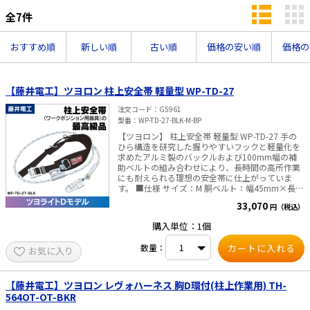
全
7
件
太陽光発電工事
エアコン・換気扇・空調資材
太陽光発電ケーブル・コネクタ・関連資
おすすめ順
ホテル・病院向け
新しい順
古い順
価格の安い順
価格の
材/機器
電源ケーブル／コネクタ／分電盤／ブレ
ーカ
【藤井電工】ツヨロン 柱上安全帯 軽量型 WP-TD-27
照明・照明器具
注文コード
G5961
型番
WP-TD-27-BLK-M-BP
電源タップ・延長コード
【ツヨロン】 柱上安全帯 軽量型 WP-TD-27 手の
ひら構造を研究した握りやすいフックと軽量化を
スイッチ・コンセント（配線器具）
求めたアルミ製のバックルおよび100mm幅の補
助ベルトの組み合わせにより、長時間の高所作業
にも耐えられる理想の安全帯に仕上がっていま
PF管/FEP管/CD管/情報線保護管
す。 ■仕様 サイズ：M 胴ベルト：幅45mm×長さ
1200mm・ストレートタイプ・アルミ製バックル
ボックス・ビニル電線管付属品・引き込
33,070
円（税込）
補助ベルト：幅100mm×長さ700mm・ストレー
みカバー
トタイプ・D環2個・V角環1個 ロープ：ナイロン
購入単位：1個
三つ打ち赤芯入り・直径16mm×長さ2100mm・
工具関連
フックFS-101-2 ベルト色：黒 重さ：約1,840g
数量：
お気に入り
EV充電設備工事関連
感染症関連
【藤井電工】ツヨロン レヴォハーネス 胸D環付(柱上作業用) TH-
564OT-OT-BKR
その他