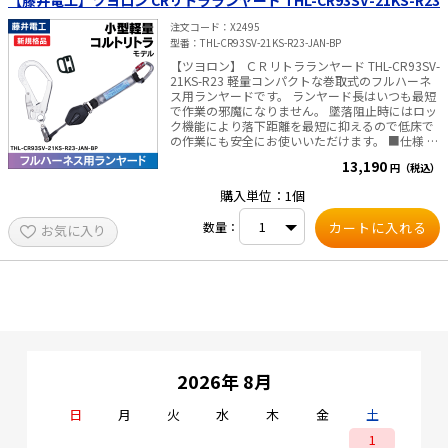
注文コード
X2495
型番
THL-CR93SV-21KS-R23-JAN-BP
【ツヨロン】 ＣＲリトラランヤード THL-CR93SV-
21KS-R23 軽量コンパクトな巻取式のフルハーネ
ス用ランヤードです。 ランヤード長はいつも最短
で作業の邪魔になりません。 墜落阻止時にはロッ
ク機能により落下距離を最短に抑えるので低床で
の作業にも安全にお使いいただけます。 ■仕様 ・
ランヤード：織ロープ巻取式(ロック装置付き/常
13,190
円（税込）
時巻取型)・幅18mm×長さ1550mm ・構造物
側：フックFS-93SV(軽量・SV回転) ・ショックア
購入単位：1個
ブソーバ(第一種)付 ・重さ：約880g
数量：
お気に入り
2026年 8月
日
月
火
水
木
金
土
1