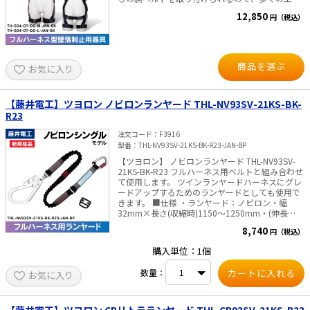
を使う作業時にも使える仕様になっています。 水
12,850
円（税込）
平型なので、ニッカポッカでも締め付けがなく、
スタイリッシュです。 ■仕様 ・サイズ：M寸、L
寸 ・腿ベルト：水平型 ・腿バックル：ワンタッチ
バックル ・ベルト：幅45mm ・胸ベルト：幅
30mm ・胴ベルト：50mm幅ベルト着脱可能 ・ベ
商品を選ぶ
お気に入り
ルト色：ダークグレー ・重さ：約1,035g
【藤井電工】ツヨロン ノビロンランヤード THL-NV93SV-21KS-BK-
R23
注文コード
F3916
型番
THL-NV93SV-21KS-BK-R23-JAN-BP
【ツヨロン】 ノビロンランヤード THL-NV93SV-
21KS-BK-R23 フルハーネス用ベルトと組み合わせ
て使用します。 ツインランヤードハーネスにグレ
ードアップするためのランヤードとしても使用で
きます。 ■仕様 ・ランヤード：ノビロン・幅
32mm×長さ(収縮時)1150～1250mm・(伸長
時)1600mm ・構造物側：フックFS-93SV(軽量・
8,740
円（税込）
SV回転) ・人体側：ショックアブソーバ+カラビナ
FS-21KS ・フックハンガー付 ・色：黒 ・重さ：約
購入単位：1個
780g
数量：
お気に入り
【藤井電工】ツヨロン CRリトラランヤード THL-CR93SV-21KS-R23