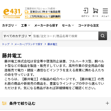
工事資材のプロショップe資材 CATV・アンテナ・防犯・光・LAN・電気・空調工事など
営業日は13時まで
当日出荷
¥0
1万円(税抜)以上で
送料無料
ログイン
カート
メニュー
カテゴリ
工事
メーカーから探す
セール
コードから注文
同軸ケーブル／テレビ用接栓／関連工具
CATV・アンテナ工事
在庫一掃セール
アンテナ・取付金具・ブースター／CATV
トップ
メーカー/ブランドで探す
藤井電工
光工事・FTTH工事
部材類
配線補助具（モール・結束バンド・テー
藤井電工
エアコン・換気扇工事
プ類 他）
藤井電工株式会社は安全帯や墜落防止装置、フルハーネス型、胴ベル
防犯カメラ工事
防犯工事関連
ト型などの製品を製造・販売すしています。高所作業の安全用品の製
造販売で電力・建設・通信などインフラを支える産業に携わる人たち
LAN配線工事
HDMIケーブル・周辺機器／RCAケーブル
の命を守っています。
こちらは、【藤井電工】の製品の紹介ページです。【藤井電工】の売
電話工事
電話線／コネクタ／アダプタ
れ筋の商品や新発売の商品を、豊富なラインナップの中から選んでい
ただけます。気になる商品があれば詳細情報をご確認ください。
電気配管工事
光ファイバー・融着接続機関連
EV充電設備工事
LANケーブル・コネクタ・関連資材/機器
条件で絞り込む
照明設置工事
ネットワーク機器