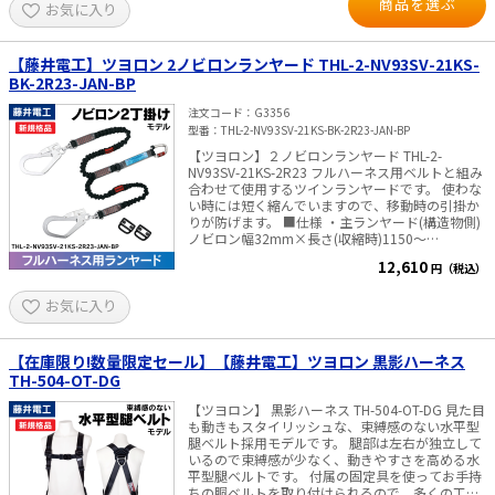
商品を選ぶ
お気に入り
脱可能 ・ベルト色：(表)黒・(裏)赤 ・重さ：約
1,050ｇ
【藤井電工】ツヨロン 2ノビロンランヤード THL-2-NV93SV-21KS-
BK-2R23-JAN-BP
注文コード
G3356
型番
THL-2-NV93SV-21KS-BK-2R23-JAN-BP
【ツヨロン】２ノビロンランヤード THL-2-
NV93SV-21KS-2R23 フルハーネス用ベルトと組み
合わせて使用するツインランヤードです。 使わな
い時には短く縮んでいますので、移動時の引掛か
りが防げます。 ■仕様 ・主ランヤード(構造物側)
ノビロン幅32mm×長さ(収縮時)1150～
1250mm・(伸長時)1600mm・フックFS-93SV ・
12,610
円（税込）
副ランヤード(構造物側) ノビロン幅32mm×長さ
(収縮時)1150～1250mm・(伸長時)1600mm・フ
お気に入り
ックFS-93SV ・人体側：ショックアブソーバ+カ
ラビナFS-21KS ・フックハンガー2個付 ・色：黒
・重さ：約1,280g
【在庫限り!数量限定セール】【藤井電工】ツヨロン 黒影ハーネス
TH-504-OT-DG
【ツヨロン】 黒影ハーネス TH-504-OT-DG 見た目
も動きもスタイリッシュな、束縛感のない水平型
腿ベルト採用モデルです。 腿部は左右が独立して
いるので束縛感が少なく、動きやすさを高める水
平型腿ベルトです。 付属の固定具を使ってお手持
ちの胴ベルトを取り付けられるので、多くの工具