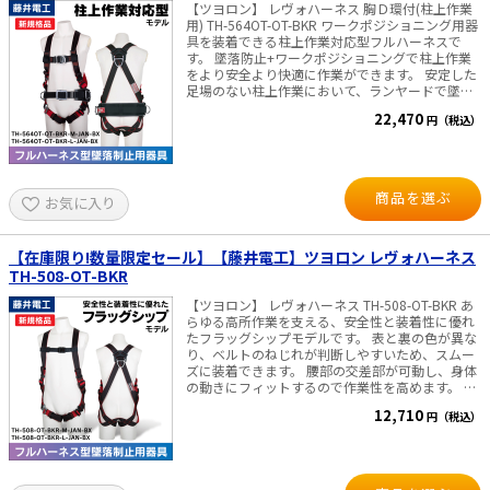
【ツヨロン】 レヴォハーネス 胸Ｄ環付(柱上作業
用) TH-564OT-OT-BKR ワークポジショニング用器
e431オリジナル
具を装着できる柱上作業対応型フルハーネスで
す。 墜落防止+ワークポジショニングで柱上作業
をより安全より快適に作業ができます。 安定した
暑さ対策
足場のない柱上作業において、ランヤードで墜落
制止対策をとりつつ、電柱などの構造物に回し掛
22,470
販売終了品
円（税込）
けたU字つりロープで身体を安定させた状態で高
所作業を行うことが出来ます。 背中のＤ環の他に
胸元でランヤードが管理できる胸Ｄ環付きです。
※柱上作業ベルトは別売です。付属いたしませ
ん。 ■仕様 ・サイズ：Ｍ寸、L寸 ・腿ベルト：Ⅴ
商品を選ぶ
お気に入り
字型 ・腿バックル：ワンタッチバックル ・ベル
ト：幅45mm ・胸ベルト：幅45mm（Ｄ環付） ・
胴ベルト：50mm幅ベルト着脱可能 ・ベルト色：
表黒/裏赤 ・重さ：約1,250g
【在庫限り!数量限定セール】【藤井電工】ツヨロン レヴォハーネス
TH-508-OT-BKR
【ツヨロン】 レヴォハーネス TH-508-OT-BKR あ
らゆる高所作業を支える、安全性と装着性に優れ
たフラッグシップモデルです。 表と裏の色が異な
り、ベルトのねじれが判断しやすいため、スムー
ズに装着できます。 腰部の交差部が可動し、身体
の動きにフィットするので作業性を高めます。 骨
盤・足回りにベルトが配置されており、落下時に
12,710
円（税込）
衝撃荷重を分散する上、ベルトがお尻を包み込む
ので救助までの持久時間が向上しました。 ■仕様
・サイズ：M寸、L寸 ・腿ベルト：V型 ・腿バック
ル：ワンタッチバックル ・ベルト：幅45mm ・胸
ベルト：幅30mm ・胴ベルト：50mm幅ベルト着