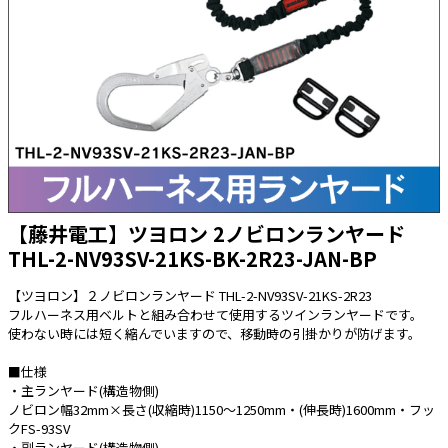
太陽光発電工事
エアコン・換気扇・空調資材
太陽光発電ケーブル・コネクタ・関連資
ホテル・病院向け
材/機器
電源ケーブル／コネクタ／分電盤／ブレ
ーカ
照明・照明器具
電源タップ・延長コード
スイッチ・コンセント（配線器具）
【藤井電工】ツヨロン 2ノビロンランヤード
THL-2-NV93SV-21KS-BK-2R23-JAN-BP
PF管/FEP管/CD管/情報線保護管
ボックス・ビニル電線管付属品・引き込
【ツヨロン】２ノビロンランヤード THL-2-NV93SV-21KS-2R23
みカバー
フルハーネス用ベルトと組み合わせて使用するツインランヤードです。
使わない時には短く縮んでいますので、移動時の引掛かりが防げます。
工具関連
■仕様
EV充電設備工事関連
・主ランヤード(構造物側)
ノビロン幅32mm×長さ(収縮時)1150～1250mm・(伸長時)1600mm・フッ
感染症関連
クFS-93SV
・副ランヤード(構造物側)
その他