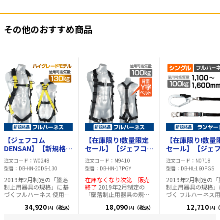
その他のおすすめ商品
【ジェフコム
【在庫限り!数量限定
【在庫限り!数量
DENSAN】【新規格
セール】【ジェフコム
セール】【ジェ
品】フルハーネス ハ
DENSAN】【新規格
DENSAN】【新
注文コード
W0248
注文コード
M9410
注文コード
N0718
イグレードモデル 使
品】フルハーネス Y字
品】フルハーネ
型番
DB-HN-20DS-130
型番
DB-HN-17PGY
型番
DB-HL-160PGS
用可能質量130kg
背中ベルトタイプ 使
ンヤード シング
2019年2月制定の「墜落
在庫なくなり次第 販売
2019年2月制定の
用可能質量100kg
1,100～1,600
制止用器具の規格」に基
終了
2019年2月制定の
制止用器具の規格」
縮
づくフルハーネス 使用可
「墜落制止用器具の規
づく フルハーネス
能質量130kgのハイグレ
格」に基づくフルハーネ
式ランヤード(シング
34,920
18,090
12,710
円（税込）
円（税込）
円（
ードモデル ●ソフトなベ
ス 電動ファン内蔵上着の
ランヤード長:1100
ルトと肩パッドを装備 ●
上から装着しても送風の
1600mm 使用可能