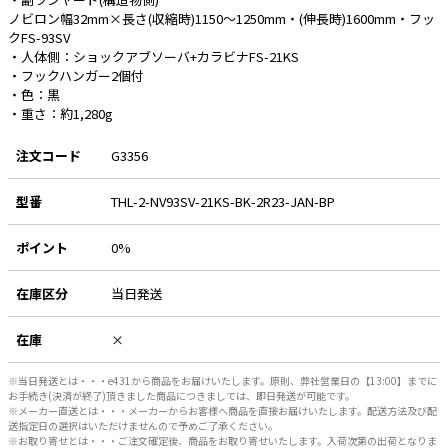
ノビロン幅32mm×長さ(収縮時)1150～1250mm・(伸長時)1600mm・フッ
e431オリジナル
クFS-93SV
・人体側：ショックアブソーバ+カラビナFS-21KS
暑さ対策
・フックハンガー2個付
・色：黒
販売終了品
・重さ：約1,280g
注文コード
G3356
型番
THL-2-NV93SV-21KS-BK-2R23-JAN-BP
ポイント
0%
在庫区分
当日発送
在庫
×
※当日発送とは・・・e431から商品をお届けいたします。原則、弊社営業日の【13:00】までに
お手続き(決済が終了)頂きました商品につきましては、即日発送が可能です。
※メーカー直送とは・・・メーカーからお客様へ商品を直接お届けいたします。配送方法及び配
送指定日の選択はいただけませんので予めご了承ください。
※お取り寄せとは・・・ご注文確定後、商品をお取り寄せいたします。入荷次第の出荷となりま