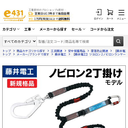
工事資材のプロショップe資材 CATV・アンテナ・防犯・光・LAN・電気・空調工事など
営業日は13時まで
当日出荷
¥0
1万円(税抜)以上で
送料無料
ログイン
カート
メニュー
カテゴリ
工事
メーカーから探す
セール
コードから注文
同軸ケーブル／テレビ用接栓／関連工具
CATV・アンテナ工事
在庫一掃セール
アンテナ・取付金具・ブースター／CATV
トップ
商品カテゴリから探す
工具関連
安全保護用品
墜落防止関連
【藤井電工】ツ
光工事・FTTH工事
部材類
トップ
メーカー/ブランドで探す
藤井電工
【藤井電工】ツヨロン 2ノビロンランヤード THL-2-
配線補助具（モール・結束バンド・テー
エアコン・換気扇工事
プ類 他）
防犯カメラ工事
防犯工事関連
LAN配線工事
HDMIケーブル・周辺機器／RCAケーブル
電話工事
電話線／コネクタ／アダプタ
電気配管工事
光ファイバー・融着接続機関連
EV充電設備工事
LANケーブル・コネクタ・関連資材/機器
照明設置工事
ネットワーク機器