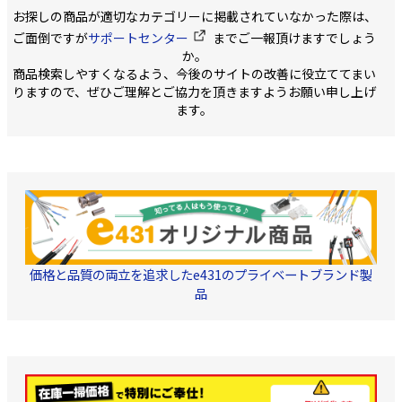
全ての接続部に軽量ワン
じゃまにならない Y字背
量:100kg ●墜落制止用器
お探しの商品が適切なカテゴリーに掲載されていなかった際は、
タッチバックルを採用し
中ベルトタイプです。 ●
具の規格 新規格品 
たハイグレードモデル ●
墜落制止用器具の規格 新
グルランヤード ●
ご面倒ですが
サポートセンター
までご一報頂けますでしょう
ワークポジショニング用
規格品 ●胸ベルトと腿ベ
クトな長さから、作
か。
器具接続ベルト付 適応身
ルトにワンタッチバック
は必要に応じて伸び
商品検索しやすくなるよう、今後のサイトの改善に役立ててまい
長:160～180cm ※標準
ルを採用 ●腿ベルトが水
●1ロックフック ●
的な体型を目安にしたも
平型で圧迫感が少なく、
を出来るだけ抑え、
りますので、ぜひご理解とご協力を頂きますようお願い申し上げ
のです 質量:1090g 日本製
作業性がよい 適応身
させるショックアブ
ます。
■材質 ・肩、腿ベルト:幅
長:160～180cm ※標準
バ ●フックより戻し 
45mmポリエステル ・胸
的な体型を目安にしたも
量:650g 日本製 ■材質 ・
ベルト:幅25mmナイロン
のです 質量:1050g 日本製
伸縮式ランヤード(芯
・肩バックル:スチール ・
■材質 ・ ベルト:ナイロ
アラミド繊維 ・ 伸
胸クリップ:ワンタッチタ
ン ・ 前ベルト連結調節
ンヤード(外部):ナ
イプ(アルミ合金) ・腿バ
環:スチール ・ バックル:
繊維 ・ ショックア
ックル:ワンタッチバック
アルミ ・ D環:スチール ・
バ:ナイロン繊維 ・ 
ル(アルミ合金) ・柱上安
フックハンガー:合成樹脂
ク:スチール ■梱包仕様
全帯用接続ベルト:ワンタ
■梱包仕様 ・ 形態:個装
・ 形態:ブリスター
ッチタイプ(アルミ合金)
箱 ・ 単位:1個 ・ サイズ:
・ 単位:1個 ・ サイ
・D環:スチール ・肩パッ
幅211×奥行90×高さ
140×奥行60×高さ
ド、休止フック掛け(2
250mm ・ 質量:約1.25kg
290mm ・ 質量:約7
価格と品質の両立を追求したe431のプライベートブランド製
個)、ベルト保持板、尻当
て、ベルト止め:樹脂 ■梱
品
包仕様 ・ 形態:ビニール
ケース ・ 単位:1個 ・ サ
イズ:幅170×奥行120×
高さ420mm ・ 質量:約
1.3kg